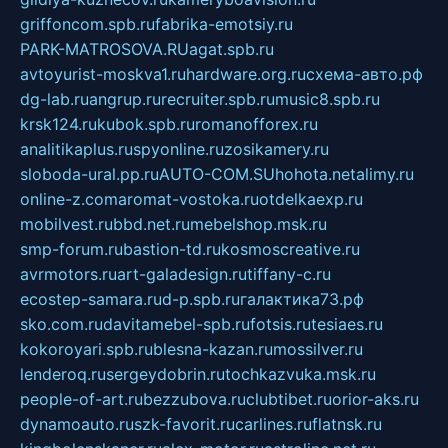
griffoncom.spb.ru
fabrika-emotsiy.ru
PARK-MATROSOVA.RU
agat.spb.ru
avtoyurist-moskva1.ru
hardware.org.ru
схема-авто.рф
dg-lab.ru
angrup.ru
recruiter.spb.ru
music8.spb.ru
krsk124.ru
kubok.spb.ru
romanofforex.ru
analitikaplus.ru
spyonline.ru
zosikamery.ru
sloboda-ural.pp.ru
AUTO-COM.SU
hohota.net
alimy.ru
online-z.com
aromat-vostoka.ru
otdelkaexp.ru
mobilvest.ru
bbd.net.ru
mebelshop.msk.ru
smp-forum.ru
bastion-td.ru
kosmoscreative.ru
avrmotors.ru
art-galadesign.ru
tiffany-c.ru
ecostep-samara.ru
d-p.spb.ru
галактика73.рф
sko.com.ru
davitamebel-spb.ru
fotsis.ru
tesiaes.ru
kokoroyari.spb.ru
blesna-kazan.ru
mossilver.ru
lenderoq.ru
sergeydobrin.ru
tochkazvuka.msk.ru
people-of-art.ru
bezzubova.ru
clubtibet.ru
orior-aks.ru
dynamoauto.ru
szk-favorit.ru
carlines.ru
flatnsk.ru