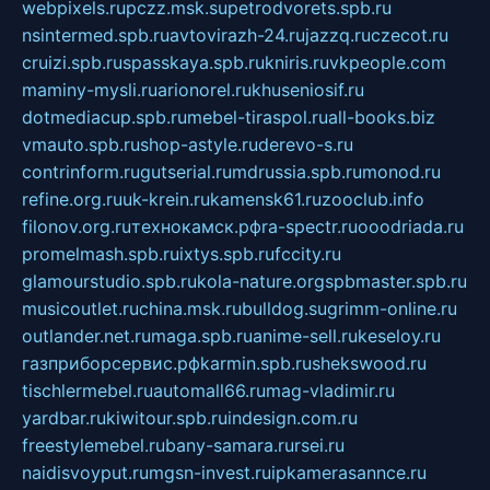
webpixels.ru
pczz.msk.su
petrodvorets.spb.ru
nsintermed.spb.ru
avtovirazh-24.ru
jazzq.ru
czecot.ru
cruizi.spb.ru
spasskaya.spb.ru
kniris.ru
vkpeople.com
maminy-mysli.ru
arionorel.ru
khuseniosif.ru
dotmediacup.spb.ru
mebel-tiraspol.ru
all-books.biz
vmauto.spb.ru
shop-astyle.ru
derevo-s.ru
contrinform.ru
gutserial.ru
mdrussia.spb.ru
monod.ru
refine.org.ru
uk-krein.ru
kamensk61.ru
zooclub.info
filonov.org.ru
технокамск.рф
ra-spectr.ru
ooodriada.ru
promelmash.spb.ru
ixtys.spb.ru
fccity.ru
glamourstudio.spb.ru
kola-nature.org
spbmaster.spb.ru
musicoutlet.ru
china.msk.ru
bulldog.su
grimm-online.ru
outlander.net.ru
maga.spb.ru
anime-sell.ru
keseloy.ru
газприборсервис.рф
karmin.spb.ru
shekswood.ru
tischlermebel.ru
automall66.ru
mag-vladimir.ru
yardbar.ru
kiwitour.spb.ru
indesign.com.ru
freestylemebel.ru
bany-samara.ru
rsei.ru
naidisvoyput.ru
mgsn-invest.ru
ipkamerasannce.ru