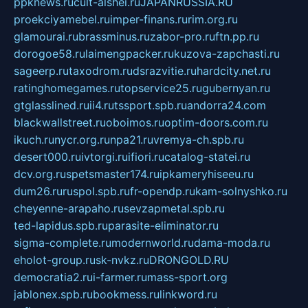
ppknews.ru
cult-alshei.ru
JAPANRUSSIA.RU
proekciyamebel.ru
imper-finans.ru
rim.org.ru
glamourai.ru
brassminus.ru
zabor-pro.ru
ftn.pp.ru
dorogoe58.ru
laimengpacker.ru
kuzova-zapchasti.ru
sageerp.ru
taxodrom.ru
dsrazvitie.ru
hardcity.net.ru
ratinghomegames.ru
topservice25.ru
gubernyan.ru
gtglasslined.ru
ii4.ru
tssport.spb.ru
andorra24.com
blackwallstreet.ru
oboimos.ru
optim-doors.com.ru
ikuch.ru
nycr.org.ru
npa21.ru
vremya-ch.spb.ru
desert000.ru
ivtorgi.ru
ifiori.ru
catalog-statei.ru
dcv.org.ru
spetsmaster174.ru
ipkameryhiseeu.ru
dum26.ru
ruspol.spb.ru
fr-opendp.ru
kam-solnyshko.ru
cheyenne-arapaho.ru
sevzapmetal.spb.ru
ted-lapidus.spb.ru
parasite-eliminator.ru
sigma-complete.ru
modernworld.ru
dama-moda.ru
eholot-group.ru
sk-nvkz.ru
DRONGOLD.RU
democratia2.ru
i-farmer.ru
mass-sport.org
jablonex.spb.ru
bookmess.ru
linkword.ru