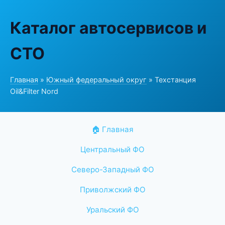
Каталог автосервисов и
СТО
Главная
»
Южный федеральный округ
» Техстанция
Oil&Filter Nord
🏠 Главная
Центральный ФО
Северо-Западный ФО
Приволжский ФО
Уральский ФО