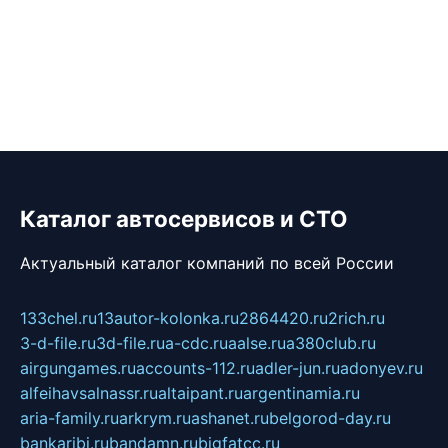
Каталог автосервисов и СТО
Актуальный каталог компаний по всей России
133chel.ru
13autor-kolonka.ru
2864420.ru
2rich.ru
3-d-file.ru
3d-file.ru
a-cdc.ru
aalse.ru
a380club.ru
airgungames.ru
accounts-112.ru
adler-jun.ru
adonyev.ru
alfeihavsalnassr.ru
altaipant.ru
argentinamia.ru
aria-family.ru
arkrym.ru
ashanet.ru
belgorod-day.ru
bankaribi.ru
bandamn.ru
bigfatcc.ru