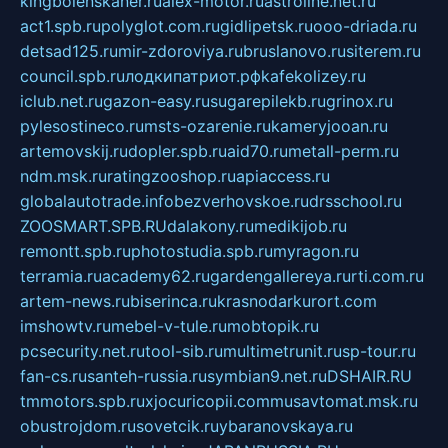
kingbolenskaner.ru
alex-motor.ru
astroline.net.ru
act1.spb.ru
polyglot.com.ru
gidlipetsk.ru
ooo-driada.ru
detsad125.ru
mir-zdoroviya.ru
bruslanovo.ru
siterem.ru
council.spb.ru
лодкипатриот.рф
kafekolizey.ru
iclub.net.ru
gazon-easy.ru
sugarepilekb.ru
grinox.ru
pylesostineco.ru
msts-ozarenie.ru
kameryjooan.ru
artemovskij.ru
dopler.spb.ru
aid70.ru
metall-perm.ru
ndm.msk.ru
ratingzooshop.ru
apiaccess.ru
globalautotrade.info
bezverhovskoe.ru
drsschool.ru
ZOOSMART.SPB.RU
dalakony.ru
medikijob.ru
remontt.spb.ru
photostudia.spb.ru
myragon.ru
terramia.ru
academy62.ru
gardengallereya.ru
rti.com.ru
artem-news.ru
biserinca.ru
krasnodarkurort.com
imshowtv.ru
mebel-v-tule.ru
mobtopik.ru
pcsecurity.net.ru
tool-sib.ru
multimetrunit.ru
sp-tour.ru
fan-cs.ru
santeh-russia.ru
symbian9.net.ru
DSHAIR.RU
tmmotors.spb.ru
xjocuricopii.com
musavtomat.msk.ru
obustrojdom.ru
sovetcik.ru
ybaranovskaya.ru