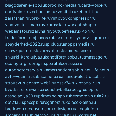
blagodarenie-spb.ru
borodino-media.ru
card-voice.ru
cardvoice.ru
zed-online.ru
zvonitut.ru
zebra-tlt.ru
zarafshan.ru
york-life.ru
vintovoykompressor.ru
vladivostok-map.ru
vlknrussia.ru
wasabi-shop.ru
webamator.ru
zaryna.ru
youtubefree.ru
x-ton.ru
trade-farm.ru
tajuncos.ru
taksu.ru
tor-lyubov-i-grom.ru
spayderhed-2022.ru
splclub.ru
stoppamedia.ru
snow-guard.ru
slovar-ivrit.ru
cleanmedicine.ru
shkurki-karakulya.ru
kanotiforet.spb.ru
tutmassage.ru
ecolog.org.ru
praga.spb.ru
falcorussia.ru
autodoctorservis.ru
kamertondom.spb.ru
net-life.net.ru
avto-vozim.ru
sakhcamera.ru
alliance-electro.spb.ru
stroyavt.ru
controlweb1.ru
tdsak74.ru
kinzozo-ru.ru
kvotka.ru
iron-snab.ru
costa-bella.ru
eugrus.pp.ru
associaciya39.ru
primexpo.spb.ru
bezmorchin.ru
ia2.ru
cpt21.ru
ispecspb.ru
regahost.ru
kolosok-elita.ru
tae-kwon.ru
consrio.com.ru
insiam.ru
avegainfo.ru
archery161.ru
bigencyclica.ru
vlast16.ru
korru.net