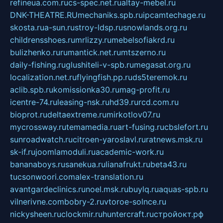
refineua.com.ru
cs-spec.net.ru
altay-mebel.ru
DNK-THEATRE.RU
mechaniks.spb.ru
ipcamtechage.ru
skosta.ru
a-sun.ru
stroy-ldsp.ru
snowlands.org.ru
childrensshoes.ru
mrlizzy.ru
mebelsofiakrd.ru
bulizhenko.ru
rumantick.net.ru
mtszerno.ru
daily-fishing.ru
glushiteli-v-spb.ru
megasat.org.ru
localization.net.ru
flyingfish.pp.ru
ds5teremok.ru
aclib.spb.ru
komissionka30.ru
mag-profit.ru
icentre-74.ru
leasing-nsk.ru
hd39.ru
rcd.com.ru
bioprot.ru
deltaextreme.ru
mirkotlov07.ru
mycrossway.ru
temamedia.ru
art-fusing.ru
cbslefort.ru
sunroadwatch.ru
citroen-yaroslavl.ru
ratnews.msk.ru
sk-if.ru
joomlamoduli.ru
academic-work.ru
bananaboys.ru
sanekua.ru
lianafrukt.ru
beta43.ru
tucsonwoori.com
alex-translation.ru
avantgardeclinics.ru
noel.msk.ru
buylq.ru
aquas-spb.ru
vilnerivne.com
bobry-2.ru
vtoroe-solnce.ru
nickysheen.ru
clockmir.ru
huntercraft.ru
стройокт.рф