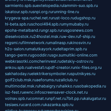
sarmiento.spb.su
extelopedia.ru
lammin-suo.spb.ru
iskatour.spb.ru
snpi.org.ru
running-line.ru
krygeva-spa.ru
chel.net.ru
rust-loco.ru
dugshop.ru
hl-beta.spb.ru
school494.spb.ru
mymubaby.ru
epoha-metalband.ru
ngr.spb.ru
rusgosnews.com
dieselvostok.ru
24hostel.msk.ru
w-dev.ru
f-ship.ru
regsmi.ru
filmnetwork.ru
malinasp.ru
kinosvin.ru
h2o-salon.ru
malutkayork.ru
deltaprim.spb.ru
tango-perm.ru
gooddir.ru
sgv.su
multiki-online.com
webkrasotki.com
cherinvest.ru
detskiy-ostrov.ru
ankou.spb.ru
alvesta1.ru
pdf-creator.ru
nix-files.org.ru
sakhatoday.ru
elektrikersymboler.ru
sputnikyes.ru
golf2club.msk.ru
aeforums.ru
zallclub.ru
multimodal.msk.ru
habaigry.ru
haikko.ru
sobakopedia.ru
isz-fest.ru
ewnc.info
screensaver-clock.net.ru
volnav.spb.ru
comnat.ru
npf.net.ru
7bit.pp.ru
kalugatur.ru
tesiaes.ru
card.com.ru
kazanka.spb.ru
gildiya-kuznecov.ru
kameryboavision.ru