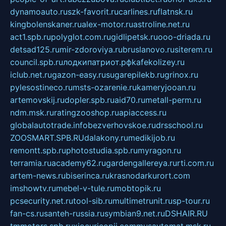
dynamoauto.ru
szk-favorit.ru
carlines.ru
flatnsk.ru
kingbolenskaner.ru
alex-motor.ru
astroline.net.ru
act1.spb.ru
polyglot.com.ru
gidlipetsk.ru
ooo-driada.ru
detsad125.ru
mir-zdoroviya.ru
bruslanovo.ru
siterem.ru
council.spb.ru
лодкипатриот.рф
kafekolizey.ru
iclub.net.ru
gazon-easy.ru
sugarepilekb.ru
grinox.ru
pylesostineco.ru
msts-ozarenie.ru
kameryjooan.ru
artemovskij.ru
dopler.spb.ru
aid70.ru
metall-perm.ru
ndm.msk.ru
ratingzooshop.ru
apiaccess.ru
globalautotrade.info
bezverhovskoe.ru
drsschool.ru
ZOOSMART.SPB.RU
dalakony.ru
medikijob.ru
remontt.spb.ru
photostudia.spb.ru
myragon.ru
terramia.ru
academy62.ru
gardengallereya.ru
rti.com.ru
artem-news.ru
biserinca.ru
krasnodarkurort.com
imshowtv.ru
mebel-v-tule.ru
mobtopik.ru
pcsecurity.net.ru
tool-sib.ru
multimetrunit.ru
sp-tour.ru
fan-cs.ru
santeh-russia.ru
symbian9.net.ru
DSHAIR.RU