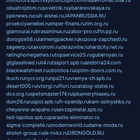
tmmotors.spb.ru
xjocuricopii.com
musavtomat.msk.ru
obustrojdom.ru
sovetcik.ru
ybaranovskaya.ru
ppknews.ru
cult-alshei.ru
JAPANRUSSIA.RU
proekciyamebel.ru
imper-finans.ru
rim.org.ru
glamourai.ru
brassminus.ru
zabor-pro.ru
ftn.pp.ru
dorogoe58.ru
laimengpacker.ru
kuzova-zapchasti.ru
sageerp.ru
taxodrom.ru
dsrazvitie.ru
hardcity.net.ru
ratinghomegames.ru
topservice25.ru
gubernyan.ru
gtglasslined.ru
ii4.ru
tssport.spb.ru
andorra24.com
blackwallstreet.ru
oboimos.ru
optim-doors.com.ru
ikuch.ru
nycr.org.ru
npa21.ru
vremya-ch.spb.ru
desert000.ru
ivtorgi.ru
ifiori.ru
catalog-statei.ru
dcv.org.ru
spetsmaster174.ru
ipkameryhiseeu.ru
dum26.ru
ruspol.spb.ru
fr-opendp.ru
kam-solnyshko.ru
cheyenne-arapaho.ru
sevzapmetal.spb.ru
ted-lapidus.spb.ru
parasite-eliminator.ru
sigma-complete.ru
modernworld.ru
dama-moda.ru
eholot-group.ru
sk-nvkz.ru
DRONGOLD.RU