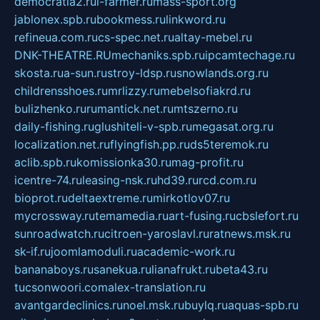
democratia2.ru
i-farmer.ru
mass-sport.org
jablonex.spb.ru
bookmess.ru
linkword.ru
refineua.com.ru
cs-spec.net.ru
altay-mebel.ru
DNK-THEATRE.RU
mechaniks.spb.ru
ipcamtechage.ru
skosta.ru
a-sun.ru
stroy-ldsp.ru
snowlands.org.ru
childrensshoes.ru
mrlizzy.ru
mebelsofiakrd.ru
bulizhenko.ru
rumantick.net.ru
mtszerno.ru
daily-fishing.ru
glushiteli-v-spb.ru
megasat.org.ru
localization.net.ru
flyingfish.pp.ru
ds5teremok.ru
aclib.spb.ru
komissionka30.ru
mag-profit.ru
icentre-74.ru
leasing-nsk.ru
hd39.ru
rcd.com.ru
bioprot.ru
deltaextreme.ru
mirkotlov07.ru
mycrossway.ru
temamedia.ru
art-fusing.ru
cbslefort.ru
sunroadwatch.ru
citroen-yaroslavl.ru
ratnews.msk.ru
sk-if.ru
joomlamoduli.ru
academic-work.ru
bananaboys.ru
sanekua.ru
lianafrukt.ru
beta43.ru
tucsonwoori.com
alex-translation.ru
avantgardeclinics.ru
noel.msk.ru
buylq.ru
aquas-spb.ru