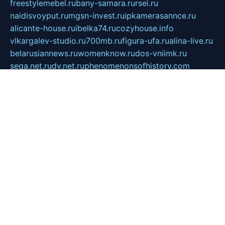
freestylemebel.ru
bany-samara.ru
rsei.ru
naidisvoyput.ru
mgsn-invest.ru
ipkamerasannce.ru
alicante-house.ru
ibelka74.ru
cozyhouse.info
vlkargalev-studio.ru
700mb.ru
figura-ufa.ru
alina-live.ru
belarusiannews.ru
womenknow.ru
dos-vniimk.ru
sega.net.ru
dv.net.ru
phenomenonsofhistory.com
telesputnik.net.ru
wall.pp.ru
pylesosroidmi.ru
gtc-clan.ru
cligs.ru
bibikazap.ru
popova.org.ru
netwhistler.spb.ru
bellvil.ru
bonzon.ru
iss-vladik.ru
defiparis.net.ru
las-gryzas.ru
amku.ru
electednews.spb.ru
feather.org.ru
spar72.ru
tankiigri.ru
dominus.com.ru
ibtree.ru
sanykool.pp.ru
unixlib.org.ru
menatep.spb.ru
gartenterrassen.ru
printeka.ru
skvozilka.com.ru
parkovka-pub.ru
lovemobi.ru
art-ru.ru
emulatorz.com.ru
alucomp.com.ru
tatforum.com.ru
alternativa-profi.ru
dermakler.ru
artsurvey.ru
aredir.ru
khimspas.ru
centr-maxi.ru
2018r.ru
bort-stomer-defort.ru
professional2.ru
gibsons.ru