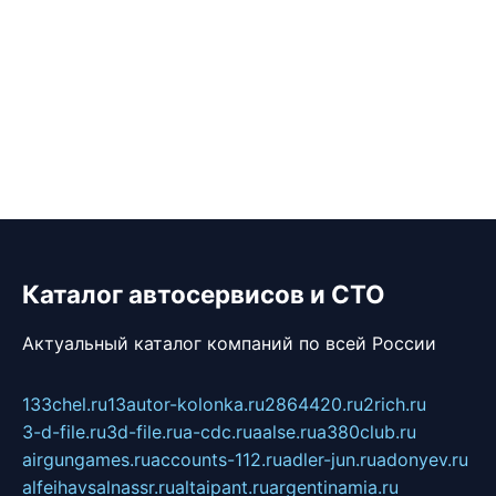
Каталог автосервисов и СТО
Актуальный каталог компаний по всей России
133chel.ru
13autor-kolonka.ru
2864420.ru
2rich.ru
3-d-file.ru
3d-file.ru
a-cdc.ru
aalse.ru
a380club.ru
airgungames.ru
accounts-112.ru
adler-jun.ru
adonyev.ru
alfeihavsalnassr.ru
altaipant.ru
argentinamia.ru