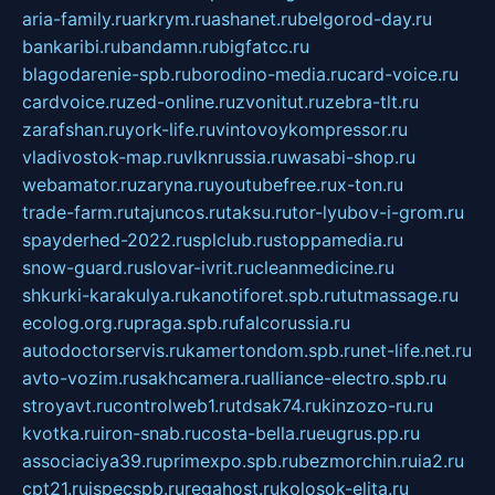
aria-family.ru
arkrym.ru
ashanet.ru
belgorod-day.ru
bankaribi.ru
bandamn.ru
bigfatcc.ru
blagodarenie-spb.ru
borodino-media.ru
card-voice.ru
cardvoice.ru
zed-online.ru
zvonitut.ru
zebra-tlt.ru
zarafshan.ru
york-life.ru
vintovoykompressor.ru
vladivostok-map.ru
vlknrussia.ru
wasabi-shop.ru
webamator.ru
zaryna.ru
youtubefree.ru
x-ton.ru
trade-farm.ru
tajuncos.ru
taksu.ru
tor-lyubov-i-grom.ru
spayderhed-2022.ru
splclub.ru
stoppamedia.ru
snow-guard.ru
slovar-ivrit.ru
cleanmedicine.ru
shkurki-karakulya.ru
kanotiforet.spb.ru
tutmassage.ru
ecolog.org.ru
praga.spb.ru
falcorussia.ru
autodoctorservis.ru
kamertondom.spb.ru
net-life.net.ru
avto-vozim.ru
sakhcamera.ru
alliance-electro.spb.ru
stroyavt.ru
controlweb1.ru
tdsak74.ru
kinzozo-ru.ru
kvotka.ru
iron-snab.ru
costa-bella.ru
eugrus.pp.ru
associaciya39.ru
primexpo.spb.ru
bezmorchin.ru
ia2.ru
cpt21.ru
ispecspb.ru
regahost.ru
kolosok-elita.ru