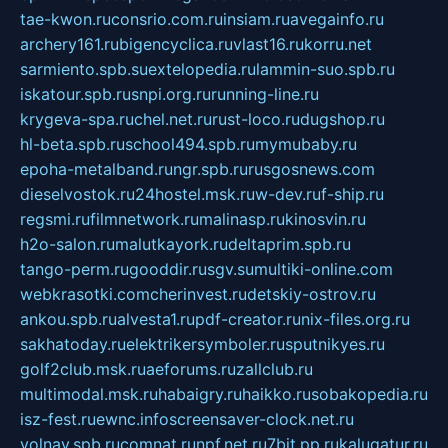
tae-kwon.ru
consrio.com.ru
insiam.ru
avegainfo.ru
archery161.ru
bigencyclica.ru
vlast16.ru
korru.net
sarmiento.spb.su
extelopedia.ru
lammin-suo.spb.ru
iskatour.spb.ru
snpi.org.ru
running-line.ru
krygeva-spa.ru
chel.net.ru
rust-loco.ru
dugshop.ru
hl-beta.spb.ru
school494.spb.ru
mymubaby.ru
epoha-metalband.ru
ngr.spb.ru
rusgosnews.com
dieselvostok.ru
24hostel.msk.ru
w-dev.ru
f-ship.ru
regsmi.ru
filmnetwork.ru
malinasp.ru
kinosvin.ru
h2o-salon.ru
malutkayork.ru
deltaprim.spb.ru
tango-perm.ru
gooddir.ru
sgv.su
multiki-online.com
webkrasotki.com
cherinvest.ru
detskiy-ostrov.ru
ankou.spb.ru
alvesta1.ru
pdf-creator.ru
nix-files.org.ru
sakhatoday.ru
elektrikersymboler.ru
sputnikyes.ru
golf2club.msk.ru
aeforums.ru
zallclub.ru
multimodal.msk.ru
habaigry.ru
haikko.ru
sobakopedia.ru
isz-fest.ru
ewnc.info
screensaver-clock.net.ru
volnav.spb.ru
comnat.ru
npf.net.ru
7bit.pp.ru
kalugatur.ru