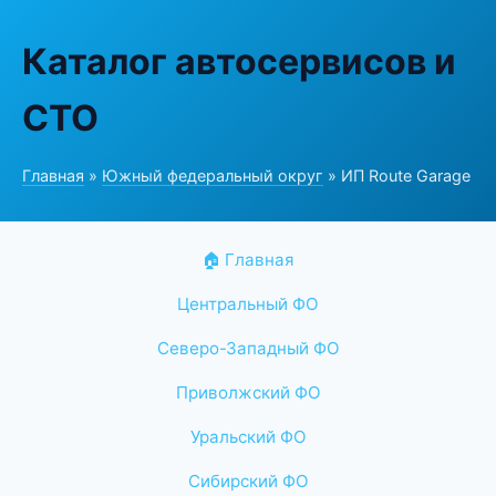
Каталог автосервисов и
СТО
Главная
»
Южный федеральный округ
» ИП Route Garage
🏠 Главная
Центральный ФО
Северо-Западный ФО
Приволжский ФО
Уральский ФО
Сибирский ФО