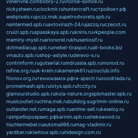
vilnerivne.com
bobry-2.ru
vtoroe-solnce.ru
nickysheen.ru
clockmir.ru
huntercraft.ru
стройокт.рф
webpixels.ru
pczz.msk.su
petrodvorets.spb.ru
nsintermed.spb.ru
avtovirazh-24.ru
jazzq.ru
czecot.ru
cruizi.spb.ru
spasskaya.spb.ru
kniris.ru
vkpeople.com
maminy-mysli.ru
arionorel.ru
khuseniosif.ru
dotmediacup.spb.ru
mebel-tiraspol.ru
all-books.biz
vmauto.spb.ru
shop-astyle.ru
derevo-s.ru
contrinform.ru
gutserial.ru
mdrussia.spb.ru
monod.ru
refine.org.ru
uk-krein.ru
kamensk61.ru
zooclub.info
filonov.org.ru
технокамск.рф
ra-spectr.ru
ooodriada.ru
promelmash.spb.ru
ixtys.spb.ru
fccity.ru
glamourstudio.spb.ru
kola-nature.org
spbmaster.spb.ru
musicoutlet.ru
china.msk.ru
bulldog.su
grimm-online.ru
outlander.net.ru
maga.spb.ru
anime-sell.ru
keseloy.ru
газприборсервис.рф
karmin.spb.ru
shekswood.ru
tischlermebel.ru
automall66.ru
mag-vladimir.ru
yardbar.ru
kiwitour.spb.ru
indesign.com.ru