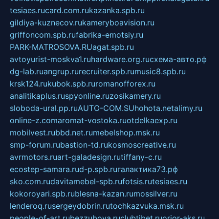
tesiaes.ru
card.com.ru
kazanka.spb.ru
gildiya-kuznecov.ru
kameryboavision.ru
griffoncom.spb.ru
fabrika-emotsiy.ru
PARK-MATROSOVA.RU
agat.spb.ru
avtoyurist-moskva1.ru
hardware.org.ru
схема-авто.рф
dg-lab.ru
angrup.ru
recruiter.spb.ru
music8.spb.ru
krsk124.ru
kubok.spb.ru
romanofforex.ru
analitikaplus.ru
spyonline.ru
zosikamery.ru
sloboda-ural.pp.ru
AUTO-COM.SU
hohota.net
alimy.ru
online-z.com
aromat-vostoka.ru
otdelkaexp.ru
mobilvest.ru
bbd.net.ru
mebelshop.msk.ru
smp-forum.ru
bastion-td.ru
kosmoscreative.ru
avrmotors.ru
art-galadesign.ru
tiffany-c.ru
ecostep-samara.ru
d-p.spb.ru
галактика73.рф
sko.com.ru
davitamebel-spb.ru
fotsis.ru
tesiaes.ru
kokoroyari.spb.ru
blesna-kazan.ru
mossilver.ru
lenderoq.ru
sergeydobrin.ru
tochkazvuka.msk.ru
people-of-art.ru
bezzubova.ru
clubtibet.ru
orior-aks.ru