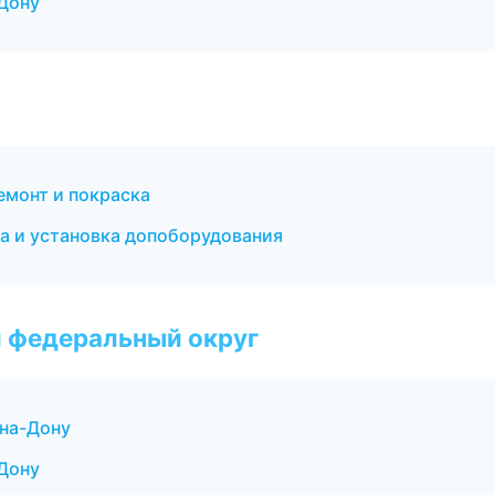
Дону
емонт и покраска
а и установка допоборудования
 федеральный округ
-на-Дону
Дону