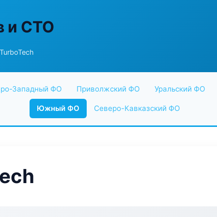
в и СТО
TurboTech
ро-Западный ФО
Приволжский ФО
Уральский ФО
Южный ФО
Северо-Кавказский ФО
Tech