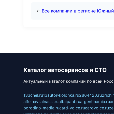
←
Все компании в регионе Южный
Каталог автосервисов и СТО
Актуальный каталог компаний по всей Рос
133chel.ru
13autor-kolonka.ru
2864420.ru
2rich.
alfeihavsalnassr.ru
altaipant.ru
argentinamia.ru
ar
borodino-media.ru
card-voice.ru
cardvoice.ru
ze