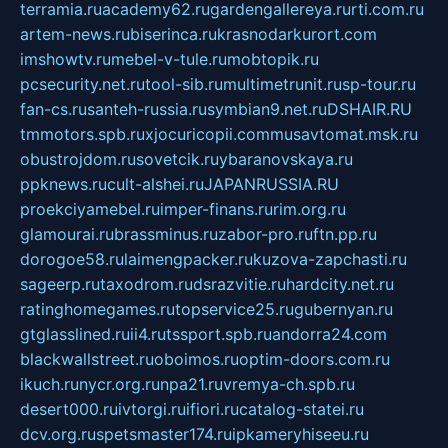
terramia.ru
academy62.ru
gardengallereya.ru
rti.com.ru
artem-news.ru
biserinca.ru
krasnodarkurort.com
imshowtv.ru
mebel-v-tule.ru
mobtopik.ru
pcsecurity.net.ru
tool-sib.ru
multimetrunit.ru
sp-tour.ru
fan-cs.ru
santeh-russia.ru
symbian9.net.ru
DSHAIR.RU
tmmotors.spb.ru
xjocuricopii.com
musavtomat.msk.ru
obustrojdom.ru
sovetcik.ru
ybaranovskaya.ru
ppknews.ru
cult-alshei.ru
JAPANRUSSIA.RU
proekciyamebel.ru
imper-finans.ru
rim.org.ru
glamourai.ru
brassminus.ru
zabor-pro.ru
ftn.pp.ru
dorogoe58.ru
laimengpacker.ru
kuzova-zapchasti.ru
sageerp.ru
taxodrom.ru
dsrazvitie.ru
hardcity.net.ru
ratinghomegames.ru
topservice25.ru
gubernyan.ru
gtglasslined.ru
ii4.ru
tssport.spb.ru
andorra24.com
blackwallstreet.ru
oboimos.ru
optim-doors.com.ru
ikuch.ru
nycr.org.ru
npa21.ru
vremya-ch.spb.ru
desert000.ru
ivtorgi.ru
ifiori.ru
catalog-statei.ru
dcv.org.ru
spetsmaster174.ru
ipkameryhiseeu.ru