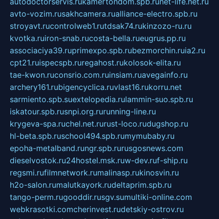
autodoctorservis.ru
kamertondom.spb.ru
net-life.net.ru
avto-vozim.ru
sakhcamera.ru
alliance-electro.spb.ru
stroyavt.ru
controlweb1.ru
tdsak74.ru
kinzozo-ru.ru
kvotka.ru
iron-snab.ru
costa-bella.ru
eugrus.pp.ru
associaciya39.ru
primexpo.spb.ru
bezmorchin.ru
ia2.ru
cpt21.ru
ispecspb.ru
regahost.ru
kolosok-elita.ru
tae-kwon.ru
consrio.com.ru
insiam.ru
avegainfo.ru
archery161.ru
bigencyclica.ru
vlast16.ru
korru.net
sarmiento.spb.su
extelopedia.ru
lammin-suo.spb.ru
iskatour.spb.ru
snpi.org.ru
running-line.ru
krygeva-spa.ru
chel.net.ru
rust-loco.ru
dugshop.ru
hl-beta.spb.ru
school494.spb.ru
mymubaby.ru
epoha-metalband.ru
ngr.spb.ru
rusgosnews.com
dieselvostok.ru
24hostel.msk.ru
w-dev.ru
f-ship.ru
regsmi.ru
filmnetwork.ru
malinasp.ru
kinosvin.ru
h2o-salon.ru
malutkayork.ru
deltaprim.spb.ru
tango-perm.ru
gooddir.ru
sgv.su
multiki-online.com
webkrasotki.com
cherinvest.ru
detskiy-ostrov.ru