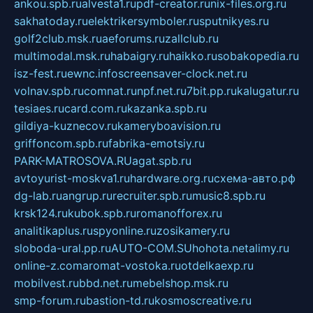
ankou.spb.ru
alvesta1.ru
pdf-creator.ru
nix-files.org.ru
sakhatoday.ru
elektrikersymboler.ru
sputnikyes.ru
golf2club.msk.ru
aeforums.ru
zallclub.ru
multimodal.msk.ru
habaigry.ru
haikko.ru
sobakopedia.ru
isz-fest.ru
ewnc.info
screensaver-clock.net.ru
volnav.spb.ru
comnat.ru
npf.net.ru
7bit.pp.ru
kalugatur.ru
tesiaes.ru
card.com.ru
kazanka.spb.ru
gildiya-kuznecov.ru
kameryboavision.ru
griffoncom.spb.ru
fabrika-emotsiy.ru
PARK-MATROSOVA.RU
agat.spb.ru
avtoyurist-moskva1.ru
hardware.org.ru
схема-авто.рф
dg-lab.ru
angrup.ru
recruiter.spb.ru
music8.spb.ru
krsk124.ru
kubok.spb.ru
romanofforex.ru
analitikaplus.ru
spyonline.ru
zosikamery.ru
sloboda-ural.pp.ru
AUTO-COM.SU
hohota.net
alimy.ru
online-z.com
aromat-vostoka.ru
otdelkaexp.ru
mobilvest.ru
bbd.net.ru
mebelshop.msk.ru
smp-forum.ru
bastion-td.ru
kosmoscreative.ru