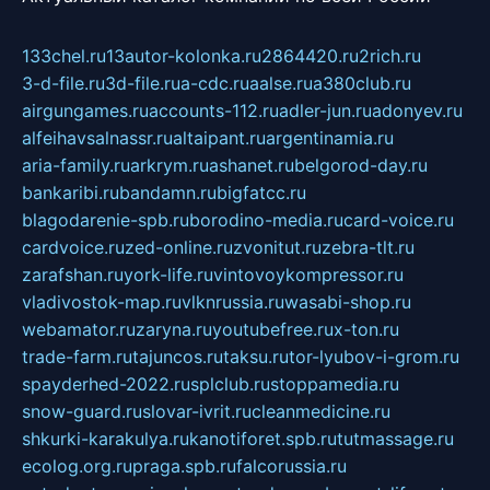
133chel.ru
13autor-kolonka.ru
2864420.ru
2rich.ru
3-d-file.ru
3d-file.ru
a-cdc.ru
aalse.ru
a380club.ru
airgungames.ru
accounts-112.ru
adler-jun.ru
adonyev.ru
alfeihavsalnassr.ru
altaipant.ru
argentinamia.ru
aria-family.ru
arkrym.ru
ashanet.ru
belgorod-day.ru
bankaribi.ru
bandamn.ru
bigfatcc.ru
blagodarenie-spb.ru
borodino-media.ru
card-voice.ru
cardvoice.ru
zed-online.ru
zvonitut.ru
zebra-tlt.ru
zarafshan.ru
york-life.ru
vintovoykompressor.ru
vladivostok-map.ru
vlknrussia.ru
wasabi-shop.ru
webamator.ru
zaryna.ru
youtubefree.ru
x-ton.ru
trade-farm.ru
tajuncos.ru
taksu.ru
tor-lyubov-i-grom.ru
spayderhed-2022.ru
splclub.ru
stoppamedia.ru
snow-guard.ru
slovar-ivrit.ru
cleanmedicine.ru
shkurki-karakulya.ru
kanotiforet.spb.ru
tutmassage.ru
ecolog.org.ru
praga.spb.ru
falcorussia.ru