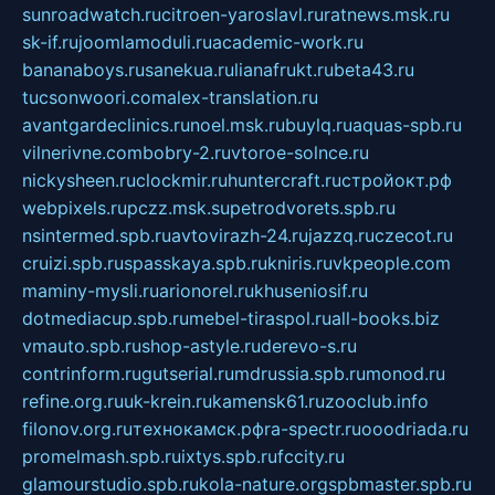
sunroadwatch.ru
citroen-yaroslavl.ru
ratnews.msk.ru
sk-if.ru
joomlamoduli.ru
academic-work.ru
bananaboys.ru
sanekua.ru
lianafrukt.ru
beta43.ru
tucsonwoori.com
alex-translation.ru
avantgardeclinics.ru
noel.msk.ru
buylq.ru
aquas-spb.ru
vilnerivne.com
bobry-2.ru
vtoroe-solnce.ru
nickysheen.ru
clockmir.ru
huntercraft.ru
стройокт.рф
webpixels.ru
pczz.msk.su
petrodvorets.spb.ru
nsintermed.spb.ru
avtovirazh-24.ru
jazzq.ru
czecot.ru
cruizi.spb.ru
spasskaya.spb.ru
kniris.ru
vkpeople.com
maminy-mysli.ru
arionorel.ru
khuseniosif.ru
dotmediacup.spb.ru
mebel-tiraspol.ru
all-books.biz
vmauto.spb.ru
shop-astyle.ru
derevo-s.ru
contrinform.ru
gutserial.ru
mdrussia.spb.ru
monod.ru
refine.org.ru
uk-krein.ru
kamensk61.ru
zooclub.info
filonov.org.ru
технокамск.рф
ra-spectr.ru
ooodriada.ru
promelmash.spb.ru
ixtys.spb.ru
fccity.ru
glamourstudio.spb.ru
kola-nature.org
spbmaster.spb.ru