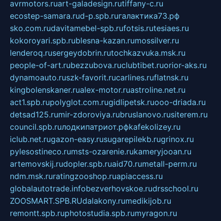
avrmotors.ru
art-galadesign.ru
tiffany-c.ru
ecostep-samara.ru
d-p.spb.ru
галактика73.рф
sko.com.ru
davitamebel-spb.ru
fotsis.ru
tesiaes.ru
kokoroyari.spb.ru
blesna-kazan.ru
mossilver.ru
lenderoq.ru
sergeydobrin.ru
tochkazvuka.msk.ru
people-of-art.ru
bezzubova.ru
clubtibet.ru
orior-aks.ru
dynamoauto.ru
szk-favorit.ru
carlines.ru
flatnsk.ru
kingbolenskaner.ru
alex-motor.ru
astroline.net.ru
act1.spb.ru
polyglot.com.ru
gidlipetsk.ru
ooo-driada.ru
detsad125.ru
mir-zdoroviya.ru
bruslanovo.ru
siterem.ru
council.spb.ru
лодкипатриот.рф
kafekolizey.ru
iclub.net.ru
gazon-easy.ru
sugarepilekb.ru
grinox.ru
pylesostineco.ru
msts-ozarenie.ru
kameryjooan.ru
artemovskij.ru
dopler.spb.ru
aid70.ru
metall-perm.ru
ndm.msk.ru
ratingzooshop.ru
apiaccess.ru
globalautotrade.info
bezverhovskoe.ru
drsschool.ru
ZOOSMART.SPB.RU
dalakony.ru
medikijob.ru
remontt.spb.ru
photostudia.spb.ru
myragon.ru