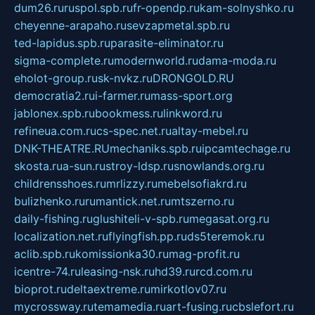
dum26.ru
ruspol.spb.ru
fr-opendp.ru
kam-solnyshko.ru
cheyenne-arapaho.ru
sevzapmetal.spb.ru
ted-lapidus.spb.ru
parasite-eliminator.ru
sigma-complete.ru
modernworld.ru
dama-moda.ru
eholot-group.ru
sk-nvkz.ru
DRONGOLD.RU
democratia2.ru
i-farmer.ru
mass-sport.org
jablonex.spb.ru
bookmess.ru
linkword.ru
refineua.com.ru
cs-spec.net.ru
altay-mebel.ru
DNK-THEATRE.RU
mechaniks.spb.ru
ipcamtechage.ru
skosta.ru
a-sun.ru
stroy-ldsp.ru
snowlands.org.ru
childrensshoes.ru
mrlizzy.ru
mebelsofiakrd.ru
bulizhenko.ru
rumantick.net.ru
mtszerno.ru
daily-fishing.ru
glushiteli-v-spb.ru
megasat.org.ru
localization.net.ru
flyingfish.pp.ru
ds5teremok.ru
aclib.spb.ru
komissionka30.ru
mag-profit.ru
icentre-74.ru
leasing-nsk.ru
hd39.ru
rcd.com.ru
bioprot.ru
deltaextreme.ru
mirkotlov07.ru
mycrossway.ru
temamedia.ru
art-fusing.ru
cbslefort.ru