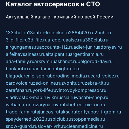
Каталог автосервисов и СТО
Актуальный каталог компаний по всей России
133chel.ru
13autor-kolonka.ru
2864420.ru
2rich.ru
3-d-file.ru
3d-file.ru
a-cdc.ru
aalse.ru
a380club.ru
airgungames.ru
accounts-112.ru
adler-jun.ru
adonyev.ru
alfeihavsalnassr.ru
altaipant.ru
argentinamia.ru
aria-family.ru
arkrym.ru
ashanet.ru
belgorod-day.ru
bankaribi.ru
bandamn.ru
bigfatcc.ru
blagodarenie-spb.ru
borodino-media.ru
card-voice.ru
cardvoice.ru
zed-online.ru
zvonitut.ru
zebra-tlt.ru
zarafshan.ru
york-life.ru
vintovoykompressor.ru
vladivostok-map.ru
vlknrussia.ru
wasabi-shop.ru
webamator.ru
zaryna.ru
youtubefree.ru
x-ton.ru
trade-farm.ru
tajuncos.ru
taksu.ru
tor-lyubov-i-grom.ru
spayderhed-2022.ru
splclub.ru
stoppamedia.ru
snow-guard.ru
slovar-ivrit.ru
cleanmedicine.ru