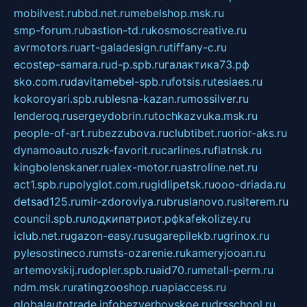
mobilvest.ru
bbd.net.ru
mebelshop.msk.ru
smp-forum.ru
bastion-td.ru
kosmoscreative.ru
avrmotors.ru
art-galadesign.ru
tiffany-c.ru
ecostep-samara.ru
d-p.spb.ru
галактика73.рф
sko.com.ru
davitamebel-spb.ru
fotsis.ru
tesiaes.ru
kokoroyari.spb.ru
blesna-kazan.ru
mossilver.ru
lenderoq.ru
sergeydobrin.ru
tochkazvuka.msk.ru
people-of-art.ru
bezzubova.ru
clubtibet.ru
orior-aks.ru
dynamoauto.ru
szk-favorit.ru
carlines.ru
flatnsk.ru
kingbolenskaner.ru
alex-motor.ru
astroline.net.ru
act1.spb.ru
polyglot.com.ru
gidlipetsk.ru
ooo-driada.ru
detsad125.ru
mir-zdoroviya.ru
bruslanovo.ru
siterem.ru
council.spb.ru
лодкипатриот.рф
kafekolizey.ru
iclub.net.ru
gazon-easy.ru
sugarepilekb.ru
grinox.ru
pylesostineco.ru
msts-ozarenie.ru
kameryjooan.ru
artemovskij.ru
dopler.spb.ru
aid70.ru
metall-perm.ru
ndm.msk.ru
ratingzooshop.ru
apiaccess.ru
globalautotrade.info
bezverhovskoe.ru
drsschool.ru