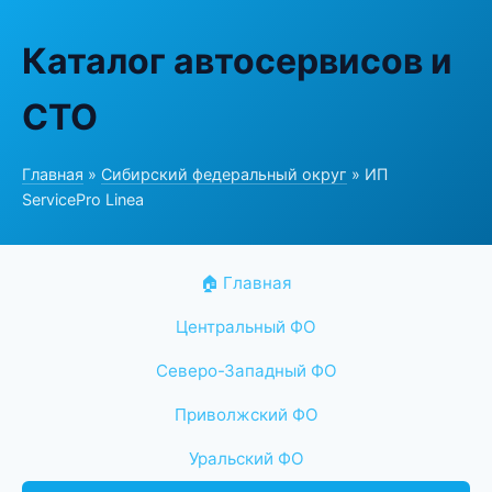
Каталог автосервисов и
СТО
Главная
»
Сибирский федеральный округ
» ИП
ServicePro Linea
🏠 Главная
Центральный ФО
Северо-Западный ФО
Приволжский ФО
Уральский ФО