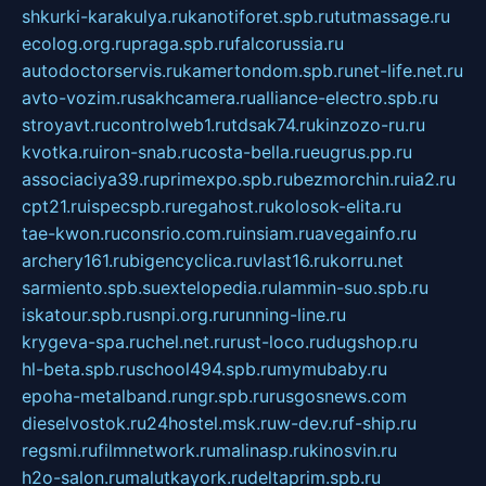
shkurki-karakulya.ru
kanotiforet.spb.ru
tutmassage.ru
ecolog.org.ru
praga.spb.ru
falcorussia.ru
autodoctorservis.ru
kamertondom.spb.ru
net-life.net.ru
avto-vozim.ru
sakhcamera.ru
alliance-electro.spb.ru
stroyavt.ru
controlweb1.ru
tdsak74.ru
kinzozo-ru.ru
kvotka.ru
iron-snab.ru
costa-bella.ru
eugrus.pp.ru
associaciya39.ru
primexpo.spb.ru
bezmorchin.ru
ia2.ru
cpt21.ru
ispecspb.ru
regahost.ru
kolosok-elita.ru
tae-kwon.ru
consrio.com.ru
insiam.ru
avegainfo.ru
archery161.ru
bigencyclica.ru
vlast16.ru
korru.net
sarmiento.spb.su
extelopedia.ru
lammin-suo.spb.ru
iskatour.spb.ru
snpi.org.ru
running-line.ru
krygeva-spa.ru
chel.net.ru
rust-loco.ru
dugshop.ru
hl-beta.spb.ru
school494.spb.ru
mymubaby.ru
epoha-metalband.ru
ngr.spb.ru
rusgosnews.com
dieselvostok.ru
24hostel.msk.ru
w-dev.ru
f-ship.ru
regsmi.ru
filmnetwork.ru
malinasp.ru
kinosvin.ru
h2o-salon.ru
malutkayork.ru
deltaprim.spb.ru