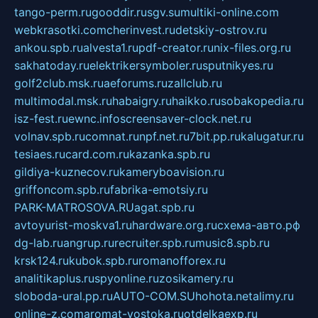
tango-perm.ru
gooddir.ru
sgv.su
multiki-online.com
webkrasotki.com
cherinvest.ru
detskiy-ostrov.ru
ankou.spb.ru
alvesta1.ru
pdf-creator.ru
nix-files.org.ru
sakhatoday.ru
elektrikersymboler.ru
sputnikyes.ru
golf2club.msk.ru
aeforums.ru
zallclub.ru
multimodal.msk.ru
habaigry.ru
haikko.ru
sobakopedia.ru
isz-fest.ru
ewnc.info
screensaver-clock.net.ru
volnav.spb.ru
comnat.ru
npf.net.ru
7bit.pp.ru
kalugatur.ru
tesiaes.ru
card.com.ru
kazanka.spb.ru
gildiya-kuznecov.ru
kameryboavision.ru
griffoncom.spb.ru
fabrika-emotsiy.ru
PARK-MATROSOVA.RU
agat.spb.ru
avtoyurist-moskva1.ru
hardware.org.ru
схема-авто.рф
dg-lab.ru
angrup.ru
recruiter.spb.ru
music8.spb.ru
krsk124.ru
kubok.spb.ru
romanofforex.ru
analitikaplus.ru
spyonline.ru
zosikamery.ru
sloboda-ural.pp.ru
AUTO-COM.SU
hohota.net
alimy.ru
online-z.com
aromat-vostoka.ru
otdelkaexp.ru