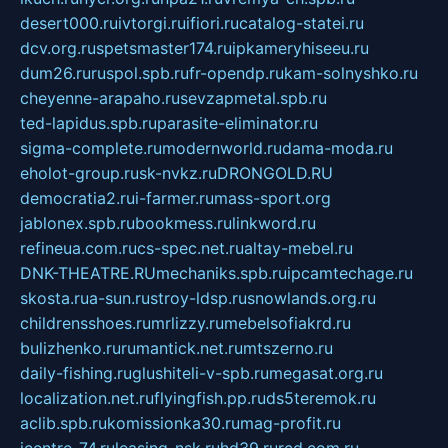
desert000.ru
ivtorgi.ru
ifiori.ru
catalog-statei.ru
dcv.org.ru
spetsmaster174.ru
ipkameryhiseeu.ru
dum26.ru
ruspol.spb.ru
fr-opendp.ru
kam-solnyshko.ru
cheyenne-arapaho.ru
sevzapmetal.spb.ru
ted-lapidus.spb.ru
parasite-eliminator.ru
sigma-complete.ru
modernworld.ru
dama-moda.ru
eholot-group.ru
sk-nvkz.ru
DRONGOLD.RU
democratia2.ru
i-farmer.ru
mass-sport.org
jablonex.spb.ru
bookmess.ru
linkword.ru
refineua.com.ru
cs-spec.net.ru
altay-mebel.ru
DNK-THEATRE.RU
mechaniks.spb.ru
ipcamtechage.ru
skosta.ru
a-sun.ru
stroy-ldsp.ru
snowlands.org.ru
childrensshoes.ru
mrlizzy.ru
mebelsofiakrd.ru
bulizhenko.ru
rumantick.net.ru
mtszerno.ru
daily-fishing.ru
glushiteli-v-spb.ru
megasat.org.ru
localization.net.ru
flyingfish.pp.ru
ds5teremok.ru
aclib.spb.ru
komissionka30.ru
mag-profit.ru