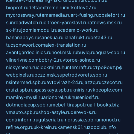
icentre-74.ru
leasing-nsk.ru
hd39.ru
rcd.com.ru
bioprot.ru
deltaextreme.ru
mirkotlov07.ru
mycrossway.ru
temamedia.ru
art-fusing.ru
cbslefort.ru
sunroadwatch.ru
citroen-yaroslavl.ru
ratnews.msk.ru
sk-if.ru
joomlamoduli.ru
academic-work.ru
bananaboys.ru
sanekua.ru
lianafrukt.ru
beta43.ru
tucsonwoori.com
alex-translation.ru
avantgardeclinics.ru
noel.msk.ru
buylq.ru
aquas-spb.ru
vilnerivne.com
bobry-2.ru
vtoroe-solnce.ru
nickysheen.ru
clockmir.ru
huntercraft.ru
стройокт.рф
webpixels.ru
pczz.msk.su
petrodvorets.spb.ru
nsintermed.spb.ru
avtovirazh-24.ru
jazzq.ru
czecot.ru
cruizi.spb.ru
spasskaya.spb.ru
kniris.ru
vkpeople.com
maminy-mysli.ru
arionorel.ru
khuseniosif.ru
dotmediacup.spb.ru
mebel-tiraspol.ru
all-books.biz
vmauto.spb.ru
shop-astyle.ru
derevo-s.ru
contrinform.ru
gutserial.ru
mdrussia.spb.ru
monod.ru
refine.org.ru
uk-krein.ru
kamensk61.ru
zooclub.info