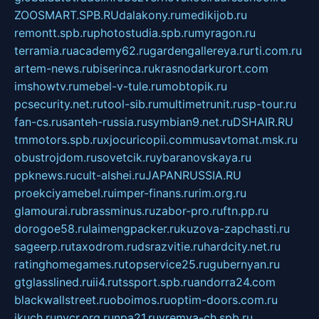
ZOOSMART.SPB.RU
dalakony.ru
medikijob.ru
remontt.spb.ru
photostudia.spb.ru
myragon.ru
terramia.ru
academy62.ru
gardengallereya.ru
rti.com.ru
artem-news.ru
biserinca.ru
krasnodarkurort.com
imshowtv.ru
mebel-v-tule.ru
mobtopik.ru
pcsecurity.net.ru
tool-sib.ru
multimetrunit.ru
sp-tour.ru
fan-cs.ru
santeh-russia.ru
symbian9.net.ru
DSHAIR.RU
tmmotors.spb.ru
xjocuricopii.com
musavtomat.msk.ru
obustrojdom.ru
sovetcik.ru
ybaranovskaya.ru
ppknews.ru
cult-alshei.ru
JAPANRUSSIA.RU
proekciyamebel.ru
imper-finans.ru
rim.org.ru
glamourai.ru
brassminus.ru
zabor-pro.ru
ftn.pp.ru
dorogoe58.ru
laimengpacker.ru
kuzova-zapchasti.ru
sageerp.ru
taxodrom.ru
dsrazvitie.ru
hardcity.net.ru
ratinghomegames.ru
topservice25.ru
gubernyan.ru
gtglasslined.ru
ii4.ru
tssport.spb.ru
andorra24.com
blackwallstreet.ru
oboimos.ru
optim-doors.com.ru
ikuch.ru
nycr.org.ru
npa21.ru
vremya-ch.spb.ru