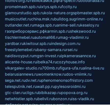
filonov.org.ru
технокамск.рф
ra-spectr.ru
ooodriada.ru
promelmash.spb.ru
ixtys.spb.ru
fccity.ru
glamourstudio.spb.ru
kola-nature.org
spbmaster.spb.ru
musicoutlet.ru
china.msk.ru
bulldog.su
grimm-online.ru
outlander.net.ru
maga.spb.ru
anime-sell.ru
keseloy.ru
газприборсервис.рф
karmin.spb.ru
shekswood.ru
tischlermebel.ru
automall66.ru
mag-vladimir.ru
yardbar.ru
kiwitour.spb.ru
indesign.com.ru
freestylemebel.ru
bany-samara.ru
rsei.ru
naidisvoyput.ru
mgsn-invest.ru
ipkamerasannce.ru
alicante-house.ru
ibelka74.ru
cozyhouse.info
vlkargalev-studio.ru
700mb.ru
figura-ufa.ru
alina-live.ru
belarusiannews.ru
womenknow.ru
dos-vniimk.ru
sega.net.ru
dv.net.ru
phenomenonsofhistory.com
telesputnik.net.ru
wall.pp.ru
pylesosroidmi.ru
gtc-clan.ru
cligs.ru
bibikazap.ru
popova.org.ru
netwhistler.spb.ru
bellvil.ru
bonzon.ru
iss-vladik.ru
defiparis.net.ru
las-gryzas.ru
amku.ru