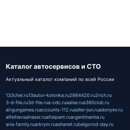
Каталог автосервисов и СТО
Актуальный каталог компаний по всей России
133chel.ru
13autor-kolonka.ru
2864420.ru
2rich.ru
3-d-file.ru
3d-file.ru
a-cdc.ru
aalse.ru
a380club.ru
airgungames.ru
accounts-112.ru
adler-jun.ru
adonyev.ru
alfeihavsalnassr.ru
altaipant.ru
argentinamia.ru
aria-family.ru
arkrym.ru
ashanet.ru
belgorod-day.ru