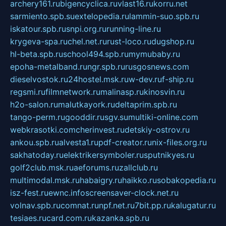
archery161.ru
bigencyclica.ru
vlast16.ru
korru.net
sarmiento.spb.su
extelopedia.ru
lammin-suo.spb.ru
iskatour.spb.ru
snpi.org.ru
running-line.ru
krygeva-spa.ru
chel.net.ru
rust-loco.ru
dugshop.ru
hl-beta.spb.ru
school494.spb.ru
mymubaby.ru
epoha-metalband.ru
ngr.spb.ru
rusgosnews.com
dieselvostok.ru
24hostel.msk.ru
w-dev.ru
f-ship.ru
regsmi.ru
filmnetwork.ru
malinasp.ru
kinosvin.ru
h2o-salon.ru
malutkayork.ru
deltaprim.spb.ru
tango-perm.ru
gooddir.ru
sgv.su
multiki-online.com
webkrasotki.com
cherinvest.ru
detskiy-ostrov.ru
ankou.spb.ru
alvesta1.ru
pdf-creator.ru
nix-files.org.ru
sakhatoday.ru
elektrikersymboler.ru
sputnikyes.ru
golf2club.msk.ru
aeforums.ru
zallclub.ru
multimodal.msk.ru
habaigry.ru
haikko.ru
sobakopedia.ru
isz-fest.ru
ewnc.info
screensaver-clock.net.ru
volnav.spb.ru
comnat.ru
npf.net.ru
7bit.pp.ru
kalugatur.ru
tesiaes.ru
card.com.ru
kazanka.spb.ru