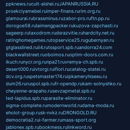
ppknews.ru
cult-alshei.ru
JAPANRUSSIA.RU
proekciyamebel.ru
imper-finans.ru
rim.org.ru
glamourai.ru
brassminus.ru
zabor-pro.ru
ftn.pp.ru
dorogoe58.ru
laimengpacker.ru
kuzova-zapchasti.ru
sageerp.ru
taxodrom.ru
dsrazvitie.ru
hardcity.net.ru
ratinghomegames.ru
topservice25.ru
gubernyan.ru
gtglasslined.ru
ii4.ru
tssport.spb.ru
andorra24.com
blackwallstreet.ru
oboimos.ru
optim-doors.com.ru
ikuch.ru
nycr.org.ru
npa21.ru
vremya-ch.spb.ru
desert000.ru
ivtorgi.ru
ifiori.ru
catalog-statei.ru
dcv.org.ru
spetsmaster174.ru
ipkameryhiseeu.ru
dum26.ru
ruspol.spb.ru
fr-opendp.ru
kam-solnyshko.ru
cheyenne-arapaho.ru
sevzapmetal.spb.ru
ted-lapidus.spb.ru
parasite-eliminator.ru
sigma-complete.ru
modernworld.ru
dama-moda.ru
eholot-group.ru
sk-nvkz.ru
DRONGOLD.RU
democratia2.ru
i-farmer.ru
mass-sport.org
jablonex.spb.ru
bookmess.ru
linkword.ru