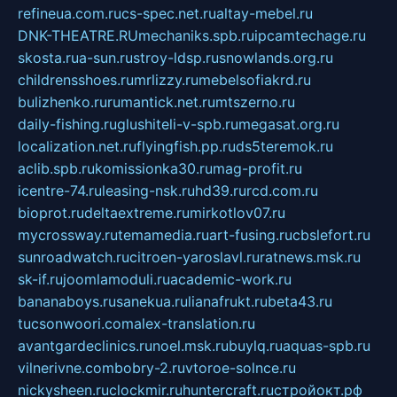
refineua.com.ru
cs-spec.net.ru
altay-mebel.ru
DNK-THEATRE.RU
mechaniks.spb.ru
ipcamtechage.ru
skosta.ru
a-sun.ru
stroy-ldsp.ru
snowlands.org.ru
childrensshoes.ru
mrlizzy.ru
mebelsofiakrd.ru
bulizhenko.ru
rumantick.net.ru
mtszerno.ru
daily-fishing.ru
glushiteli-v-spb.ru
megasat.org.ru
localization.net.ru
flyingfish.pp.ru
ds5teremok.ru
aclib.spb.ru
komissionka30.ru
mag-profit.ru
icentre-74.ru
leasing-nsk.ru
hd39.ru
rcd.com.ru
bioprot.ru
deltaextreme.ru
mirkotlov07.ru
mycrossway.ru
temamedia.ru
art-fusing.ru
cbslefort.ru
sunroadwatch.ru
citroen-yaroslavl.ru
ratnews.msk.ru
sk-if.ru
joomlamoduli.ru
academic-work.ru
bananaboys.ru
sanekua.ru
lianafrukt.ru
beta43.ru
tucsonwoori.com
alex-translation.ru
avantgardeclinics.ru
noel.msk.ru
buylq.ru
aquas-spb.ru
vilnerivne.com
bobry-2.ru
vtoroe-solnce.ru
nickysheen.ru
clockmir.ru
huntercraft.ru
стройокт.рф