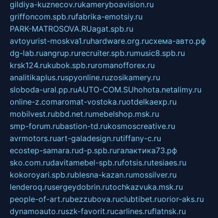
gildiya-kuznecov.ru
kameryboavision.ru
griffoncom.spb.ru
fabrika-emotsiy.ru
PARK-MATROSOVA.RU
agat.spb.ru
avtoyurist-moskva1.ru
hardware.org.ru
схема-авто.рф
dg-lab.ru
angrup.ru
recruiter.spb.ru
music8.spb.ru
krsk124.ru
kubok.spb.ru
romanofforex.ru
analitikaplus.ru
spyonline.ru
zosikamery.ru
sloboda-ural.pp.ru
AUTO-COM.SU
hohota.net
alimy.ru
online-z.com
aromat-vostoka.ru
otdelkaexp.ru
mobilvest.ru
bbd.net.ru
mebelshop.msk.ru
smp-forum.ru
bastion-td.ru
kosmoscreative.ru
avrmotors.ru
art-galadesign.ru
tiffany-c.ru
ecostep-samara.ru
d-p.spb.ru
галактика73.рф
sko.com.ru
davitamebel-spb.ru
fotsis.ru
tesiaes.ru
kokoroyari.spb.ru
blesna-kazan.ru
mossilver.ru
lenderoq.ru
sergeydobrin.ru
tochkazvuka.msk.ru
people-of-art.ru
bezzubova.ru
clubtibet.ru
orior-aks.ru
dynamoauto.ru
szk-favorit.ru
carlines.ru
flatnsk.ru