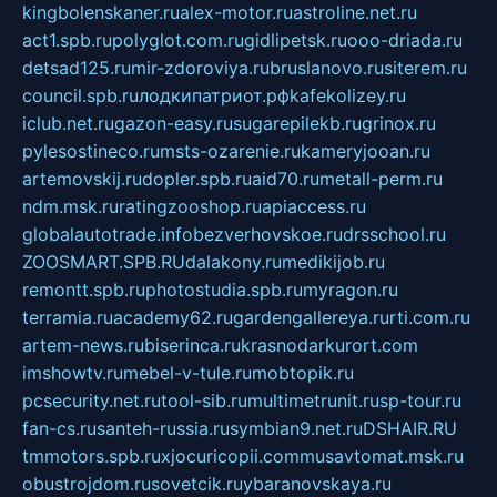
kingbolenskaner.ru
alex-motor.ru
astroline.net.ru
act1.spb.ru
polyglot.com.ru
gidlipetsk.ru
ooo-driada.ru
detsad125.ru
mir-zdoroviya.ru
bruslanovo.ru
siterem.ru
council.spb.ru
лодкипатриот.рф
kafekolizey.ru
iclub.net.ru
gazon-easy.ru
sugarepilekb.ru
grinox.ru
pylesostineco.ru
msts-ozarenie.ru
kameryjooan.ru
artemovskij.ru
dopler.spb.ru
aid70.ru
metall-perm.ru
ndm.msk.ru
ratingzooshop.ru
apiaccess.ru
globalautotrade.info
bezverhovskoe.ru
drsschool.ru
ZOOSMART.SPB.RU
dalakony.ru
medikijob.ru
remontt.spb.ru
photostudia.spb.ru
myragon.ru
terramia.ru
academy62.ru
gardengallereya.ru
rti.com.ru
artem-news.ru
biserinca.ru
krasnodarkurort.com
imshowtv.ru
mebel-v-tule.ru
mobtopik.ru
pcsecurity.net.ru
tool-sib.ru
multimetrunit.ru
sp-tour.ru
fan-cs.ru
santeh-russia.ru
symbian9.net.ru
DSHAIR.RU
tmmotors.spb.ru
xjocuricopii.com
musavtomat.msk.ru
obustrojdom.ru
sovetcik.ru
ybaranovskaya.ru