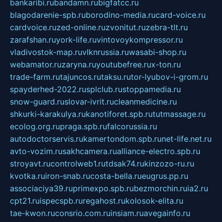
bankaribi.ru
bandamn.ru
bigfatcc.ru
blagodarenie-spb.ru
borodino-media.ru
card-voice.ru
cardvoice.ru
zed-online.ru
zvonitut.ru
zebra-tlt.ru
zarafshan.ru
york-life.ru
vintovoykompressor.ru
vladivostok-map.ru
vlknrussia.ru
wasabi-shop.ru
webamator.ru
zaryna.ru
youtubefree.ru
x-ton.ru
trade-farm.ru
tajuncos.ru
taksu.ru
tor-lyubov-i-grom.ru
spayderhed-2022.ru
splclub.ru
stoppamedia.ru
snow-guard.ru
slovar-ivrit.ru
cleanmedicine.ru
shkurki-karakulya.ru
kanotiforet.spb.ru
tutmassage.ru
ecolog.org.ru
praga.spb.ru
falcorussia.ru
autodoctorservis.ru
kamertondom.spb.ru
net-life.net.ru
avto-vozim.ru
sakhcamera.ru
alliance-electro.spb.ru
stroyavt.ru
controlweb1.ru
tdsak74.ru
kinzozo-ru.ru
kvotka.ru
iron-snab.ru
costa-bella.ru
eugrus.pp.ru
associaciya39.ru
primexpo.spb.ru
bezmorchin.ru
ia2.ru
cpt21.ru
ispecspb.ru
regahost.ru
kolosok-elita.ru
tae-kwon.ru
consrio.com.ru
insiam.ru
avegainfo.ru