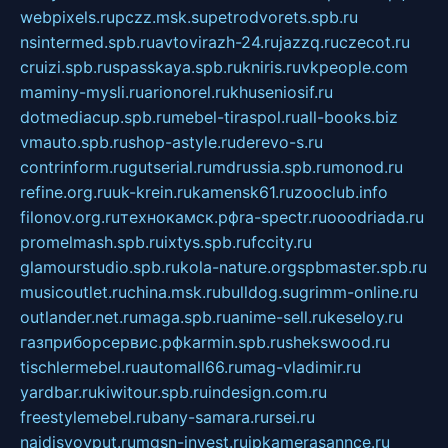
webpixels.ru
pczz.msk.su
petrodvorets.spb.ru
nsintermed.spb.ru
avtovirazh-24.ru
jazzq.ru
czecot.ru
cruizi.spb.ru
spasskaya.spb.ru
kniris.ru
vkpeople.com
maminy-mysli.ru
arionorel.ru
khuseniosif.ru
dotmediacup.spb.ru
mebel-tiraspol.ru
all-books.biz
vmauto.spb.ru
shop-astyle.ru
derevo-s.ru
contrinform.ru
gutserial.ru
mdrussia.spb.ru
monod.ru
refine.org.ru
uk-krein.ru
kamensk61.ru
zooclub.info
filonov.org.ru
технокамск.рф
ra-spectr.ru
ooodriada.ru
promelmash.spb.ru
ixtys.spb.ru
fccity.ru
glamourstudio.spb.ru
kola-nature.org
spbmaster.spb.ru
musicoutlet.ru
china.msk.ru
bulldog.su
grimm-online.ru
outlander.net.ru
maga.spb.ru
anime-sell.ru
keseloy.ru
газприборсервис.рф
karmin.spb.ru
shekswood.ru
tischlermebel.ru
automall66.ru
mag-vladimir.ru
yardbar.ru
kiwitour.spb.ru
indesign.com.ru
freestylemebel.ru
bany-samara.ru
rsei.ru
naidisvoyput.ru
mgsn-invest.ru
ipkamerasannce.ru