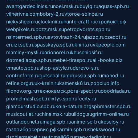
avantgardeclinics.ru
noel.msk.ru
buylq.ru
aquas-spb.ru
vilnerivne.com
bobry-2.ru
vtoroe-solnce.ru
nickysheen.ru
clockmir.ru
huntercraft.ru
стройокт.рф
webpixels.ru
pczz.msk.su
petrodvorets.spb.ru
nsintermed.spb.ru
avtovirazh-24.ru
jazzq.ru
czecot.ru
cruizi.spb.ru
spasskaya.spb.ru
kniris.ru
vkpeople.com
maminy-mysli.ru
arionorel.ru
khuseniosif.ru
dotmediacup.spb.ru
mebel-tiraspol.ru
all-books.biz
vmauto.spb.ru
shop-astyle.ru
derevo-s.ru
contrinform.ru
gutserial.ru
mdrussia.spb.ru
monod.ru
refine.org.ru
uk-krein.ru
kamensk61.ru
zooclub.info
filonov.org.ru
технокамск.рф
ra-spectr.ru
ooodriada.ru
promelmash.spb.ru
ixtys.spb.ru
fccity.ru
glamourstudio.spb.ru
kola-nature.org
spbmaster.spb.ru
musicoutlet.ru
china.msk.ru
bulldog.su
grimm-online.ru
outlander.net.ru
maga.spb.ru
anime-sell.ru
keseloy.ru
газприборсервис.рф
karmin.spb.ru
shekswood.ru
tischlermebel.ru
automall66.ru
mag-vladimir.ru