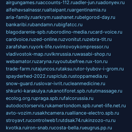
airgungames.ru
accounts-112.ru
adler-jun.ru
adonyev.ru
alfeihavsalnassr.ru
altaipant.ru
argentinamia.ru
aria-family.ru
arkrym.ru
ashanet.ru
belgorod-day.ru
bankaribi.ru
bandamn.ru
bigfatcc.ru
blagodarenie-spb.ru
borodino-media.ru
card-voice.ru
cardvoice.ru
zed-online.ru
zvonitut.ru
zebra-tlt.ru
zarafshan.ru
york-life.ru
vintovoykompressor.ru
vladivostok-map.ru
vlknrussia.ru
wasabi-shop.ru
webamator.ru
zaryna.ru
youtubefree.ru
x-ton.ru
trade-farm.ru
tajuncos.ru
taksu.ru
tor-lyubov-i-grom.ru
spayderhed-2022.ru
splclub.ru
stoppamedia.ru
snow-guard.ru
slovar-ivrit.ru
cleanmedicine.ru
shkurki-karakulya.ru
kanotiforet.spb.ru
tutmassage.ru
ecolog.org.ru
praga.spb.ru
falcorussia.ru
autodoctorservis.ru
kamertondom.spb.ru
net-life.net.ru
avto-vozim.ru
sakhcamera.ru
alliance-electro.spb.ru
stroyavt.ru
controlweb1.ru
tdsak74.ru
kinzozo-ru.ru
kvotka.ru
iron-snab.ru
costa-bella.ru
eugrus.pp.ru