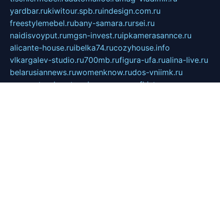
yardbar.ru
kiwitour.spb.ru
indesign.com.ru
freestylemebel.ru
bany-samara.ru
rsei.ru
naidisvoyput.ru
mgsn-invest.ru
ipkamerasannce.ru
alicante-house.ru
ibelka74.ru
cozyhouse.info
vlkargalev-studio.ru
700mb.ru
figura-ufa.ru
alina-live.ru
belarusiannews.ru
womenknow.ru
dos-vniimk.ru
sega.net.ru
dv.net.ru
phenomenonsofhistory.com
telesputnik.net.ru
wall.pp.ru
pylesosroidmi.ru
gtc-clan.ru
cligs.ru
bibikazap.ru
popova.org.ru
netwhistler.spb.ru
bellvil.ru
bonzon.ru
iss-vladik.ru
defiparis.net.ru
las-gryzas.ru
amku.ru
electednews.spb.ru
feather.org.ru
spar72.ru
tankiigri.ru
dominus.com.ru
ibtree.ru
sanykool.pp.ru
unixlib.org.ru
menatep.spb.ru
gartenterrassen.ru
printeka.ru
skvozilka.com.ru
parkovka-pub.ru
lovemobi.ru
art-ru.ru
emulatorz.com.ru
alucomp.com.ru
tatforum.com.ru
alternativa-profi.ru
dermakler.ru
artsurvey.ru
aredir.ru
khimspas.ru
centr-maxi.ru
2018r.ru