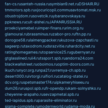
fan-cs.ru
santeh-russia.ru
symbian9.net.ru
DSHAIR.RU
tmmotors.spb.ru
xjocuricopii.com
musavtomat.msk.ru
obustrojdom.ru
sovetcik.ru
ybaranovskaya.ru
ppknews.ru
cult-alshei.ru
JAPANRUSSIA.RU
proekciyamebel.ru
imper-finans.ru
rim.org.ru
glamourai.ru
brassminus.ru
zabor-pro.ru
ftn.pp.ru
dorogoe58.ru
laimengpacker.ru
kuzova-zapchasti.ru
sageerp.ru
taxodrom.ru
dsrazvitie.ru
hardcity.net.ru
ratinghomegames.ru
topservice25.ru
gubernyan.ru
gtglasslined.ru
ii4.ru
tssport.spb.ru
andorra24.com
blackwallstreet.ru
oboimos.ru
optim-doors.com.ru
ikuch.ru
nycr.org.ru
npa21.ru
vremya-ch.spb.ru
desert000.ru
ivtorgi.ru
ifiori.ru
catalog-statei.ru
dcv.org.ru
spetsmaster174.ru
ipkameryhiseeu.ru
dum26.ru
ruspol.spb.ru
fr-opendp.ru
kam-solnyshko.ru
cheyenne-arapaho.ru
sevzapmetal.spb.ru
ted-lapidus.spb.ru
parasite-eliminator.ru
sigma-complete.ru
modernworld.ru
dama-moda.ru