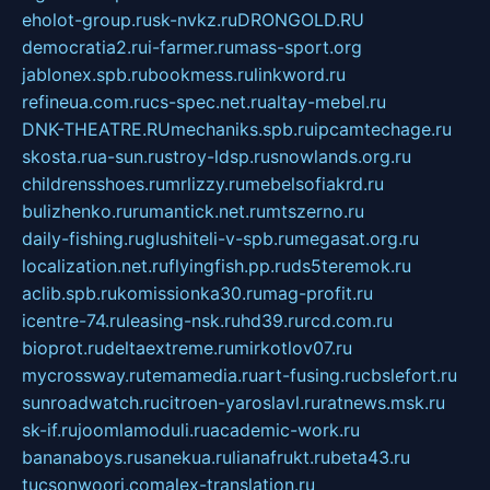
eholot-group.ru
sk-nvkz.ru
DRONGOLD.RU
democratia2.ru
i-farmer.ru
mass-sport.org
jablonex.spb.ru
bookmess.ru
linkword.ru
refineua.com.ru
cs-spec.net.ru
altay-mebel.ru
DNK-THEATRE.RU
mechaniks.spb.ru
ipcamtechage.ru
skosta.ru
a-sun.ru
stroy-ldsp.ru
snowlands.org.ru
childrensshoes.ru
mrlizzy.ru
mebelsofiakrd.ru
bulizhenko.ru
rumantick.net.ru
mtszerno.ru
daily-fishing.ru
glushiteli-v-spb.ru
megasat.org.ru
localization.net.ru
flyingfish.pp.ru
ds5teremok.ru
aclib.spb.ru
komissionka30.ru
mag-profit.ru
icentre-74.ru
leasing-nsk.ru
hd39.ru
rcd.com.ru
bioprot.ru
deltaextreme.ru
mirkotlov07.ru
mycrossway.ru
temamedia.ru
art-fusing.ru
cbslefort.ru
sunroadwatch.ru
citroen-yaroslavl.ru
ratnews.msk.ru
sk-if.ru
joomlamoduli.ru
academic-work.ru
bananaboys.ru
sanekua.ru
lianafrukt.ru
beta43.ru
tucsonwoori.com
alex-translation.ru