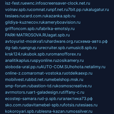
isz-fest.ru
ewnc.info
screensaver-clock.net.ru
volnav.spb.ru
comnat.ru
npf.net.ru
7bit.pp.ru
kalugatur.ru
tesiaes.ru
card.com.ru
kazanka.spb.ru
gildiya-kuznecov.ru
kameryboavision.ru
griffoncom.spb.ru
fabrika-emotsiy.ru
PARK-MATROSOVA.RU
agat.spb.ru
avtoyurist-moskva1.ru
hardware.org.ru
схема-авто.рф
dg-lab.ru
angrup.ru
recruiter.spb.ru
music8.spb.ru
krsk124.ru
kubok.spb.ru
romanofforex.ru
analitikaplus.ru
spyonline.ru
zosikamery.ru
sloboda-ural.pp.ru
AUTO-COM.SU
hohota.net
alimy.ru
online-z.com
aromat-vostoka.ru
otdelkaexp.ru
mobilvest.ru
bbd.net.ru
mebelshop.msk.ru
smp-forum.ru
bastion-td.ru
kosmoscreative.ru
avrmotors.ru
art-galadesign.ru
tiffany-c.ru
ecostep-samara.ru
d-p.spb.ru
галактика73.рф
sko.com.ru
davitamebel-spb.ru
fotsis.ru
tesiaes.ru
kokoroyari.spb.ru
blesna-kazan.ru
mossilver.ru