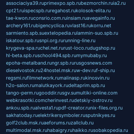
associaciya39.ru
primexpo.spb.ru
bezmorchin.ru
ia2.ru
cpt21.ru
ispecspb.ru
regahost.ru
kolosok-elita.ru
tae-kwon.ru
consrio.com.ru
insiam.ru
avegainfo.ru
archery161.ru
bigencyclica.ru
vlast16.ru
korru.net
sarmiento.spb.su
extelopedia.ru
lammin-suo.spb.ru
iskatour.spb.ru
snpi.org.ru
running-line.ru
krygeva-spa.ru
chel.net.ru
rust-loco.ru
dugshop.ru
hl-beta.spb.ru
school494.spb.ru
mymubaby.ru
epoha-metalband.ru
ngr.spb.ru
rusgosnews.com
dieselvostok.ru
24hostel.msk.ru
w-dev.ru
f-ship.ru
regsmi.ru
filmnetwork.ru
malinasp.ru
kinosvin.ru
h2o-salon.ru
malutkayork.ru
deltaprim.spb.ru
tango-perm.ru
gooddir.ru
sgv.su
multiki-online.com
webkrasotki.com
cherinvest.ru
detskiy-ostrov.ru
ankou.spb.ru
alvesta1.ru
pdf-creator.ru
nix-files.org.ru
sakhatoday.ru
elektrikersymboler.ru
sputnikyes.ru
golf2club.msk.ru
aeforums.ru
zallclub.ru
multimodal.msk.ru
habaigry.ru
haikko.ru
sobakopedia.ru