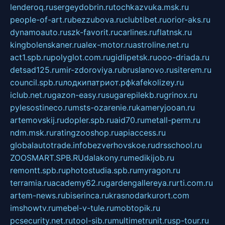
lenderoq.ru
sergeydobrin.ru
tochkazvuka.msk.ru
people-of-art.ru
bezzubova.ru
clubtibet.ru
orior-aks.ru
dynamoauto.ru
szk-favorit.ru
carlines.ru
flatnsk.ru
kingbolenskaner.ru
alex-motor.ru
astroline.net.ru
act1.spb.ru
polyglot.com.ru
gidlipetsk.ru
ooo-driada.ru
detsad125.ru
mir-zdoroviya.ru
bruslanovo.ru
siterem.ru
council.spb.ru
лодкипатриот.рф
kafekolizey.ru
iclub.net.ru
gazon-easy.ru
sugarepilekb.ru
grinox.ru
pylesostineco.ru
msts-ozarenie.ru
kameryjooan.ru
artemovskij.ru
dopler.spb.ru
aid70.ru
metall-perm.ru
ndm.msk.ru
ratingzooshop.ru
apiaccess.ru
globalautotrade.info
bezverhovskoe.ru
drsschool.ru
ZOOSMART.SPB.RU
dalakony.ru
medikijob.ru
remontt.spb.ru
photostudia.spb.ru
myragon.ru
terramia.ru
academy62.ru
gardengallereya.ru
rti.com.ru
artem-news.ru
biserinca.ru
krasnodarkurort.com
imshowtv.ru
mebel-v-tule.ru
mobtopik.ru
pcsecurity.net.ru
tool-sib.ru
multimetrunit.ru
sp-tour.ru