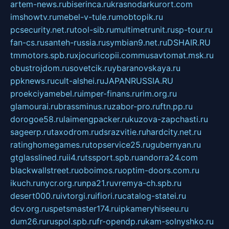
artem-news.ru
biserinca.ru
krasnodarkurort.com
imshowtv.ru
mebel-v-tule.ru
mobtopik.ru
pcsecurity.net.ru
tool-sib.ru
multimetrunit.ru
sp-tour.ru
fan-cs.ru
santeh-russia.ru
symbian9.net.ru
DSHAIR.RU
tmmotors.spb.ru
xjocuricopii.com
musavtomat.msk.ru
obustrojdom.ru
sovetcik.ru
ybaranovskaya.ru
ppknews.ru
cult-alshei.ru
JAPANRUSSIA.RU
proekciyamebel.ru
imper-finans.ru
rim.org.ru
glamourai.ru
brassminus.ru
zabor-pro.ru
ftn.pp.ru
dorogoe58.ru
laimengpacker.ru
kuzova-zapchasti.ru
sageerp.ru
taxodrom.ru
dsrazvitie.ru
hardcity.net.ru
ratinghomegames.ru
topservice25.ru
gubernyan.ru
gtglasslined.ru
ii4.ru
tssport.spb.ru
andorra24.com
blackwallstreet.ru
oboimos.ru
optim-doors.com.ru
ikuch.ru
nycr.org.ru
npa21.ru
vremya-ch.spb.ru
desert000.ru
ivtorgi.ru
ifiori.ru
catalog-statei.ru
dcv.org.ru
spetsmaster174.ru
ipkameryhiseeu.ru
dum26.ru
ruspol.spb.ru
fr-opendp.ru
kam-solnyshko.ru