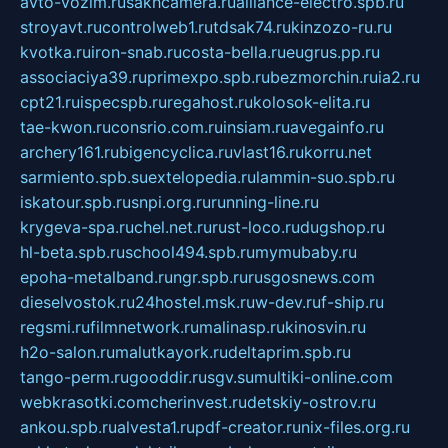
avto-vozim.ru
sakhcamera.ru
alliance-electro.spb.ru
stroyavt.ru
controlweb1.ru
tdsak74.ru
kinzozo-ru.ru
kvotka.ru
iron-snab.ru
costa-bella.ru
eugrus.pp.ru
associaciya39.ru
primexpo.spb.ru
bezmorchin.ru
ia2.ru
cpt21.ru
ispecspb.ru
regahost.ru
kolosok-elita.ru
tae-kwon.ru
consrio.com.ru
insiam.ru
avegainfo.ru
archery161.ru
bigencyclica.ru
vlast16.ru
korru.net
sarmiento.spb.su
extelopedia.ru
lammin-suo.spb.ru
iskatour.spb.ru
snpi.org.ru
running-line.ru
krygeva-spa.ru
chel.net.ru
rust-loco.ru
dugshop.ru
hl-beta.spb.ru
school494.spb.ru
mymubaby.ru
epoha-metalband.ru
ngr.spb.ru
rusgosnews.com
dieselvostok.ru
24hostel.msk.ru
w-dev.ru
f-ship.ru
regsmi.ru
filmnetwork.ru
malinasp.ru
kinosvin.ru
h2o-salon.ru
malutkayork.ru
deltaprim.spb.ru
tango-perm.ru
gooddir.ru
sgv.su
multiki-online.com
webkrasotki.com
cherinvest.ru
detskiy-ostrov.ru
ankou.spb.ru
alvesta1.ru
pdf-creator.ru
nix-files.org.ru