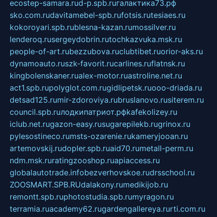
ecostep-samara.ru
d-p.spb.ru
галактика73.рф
sko.com.ru
davitamebel-spb.ru
fotsis.ru
tesiaes.ru
kokoroyari.spb.ru
blesna-kazan.ru
mossilver.ru
lenderoq.ru
sergeydobrin.ru
tochkazvuka.msk.ru
people-of-art.ru
bezzubova.ru
clubtibet.ru
orior-aks.ru
dynamoauto.ru
szk-favorit.ru
carlines.ru
flatnsk.ru
kingbolenskaner.ru
alex-motor.ru
astroline.net.ru
act1.spb.ru
polyglot.com.ru
gidlipetsk.ru
ooo-driada.ru
detsad125.ru
mir-zdoroviya.ru
bruslanovo.ru
siterem.ru
council.spb.ru
лодкипатриот.рф
kafekolizey.ru
iclub.net.ru
gazon-easy.ru
sugarepilekb.ru
grinox.ru
pylesostineco.ru
msts-ozarenie.ru
kameryjooan.ru
artemovskij.ru
dopler.spb.ru
aid70.ru
metall-perm.ru
ndm.msk.ru
ratingzooshop.ru
apiaccess.ru
globalautotrade.info
bezverhovskoe.ru
drsschool.ru
ZOOSMART.SPB.RU
dalakony.ru
medikijob.ru
remontt.spb.ru
photostudia.spb.ru
myragon.ru
terramia.ru
academy62.ru
gardengallereya.ru
rti.com.ru