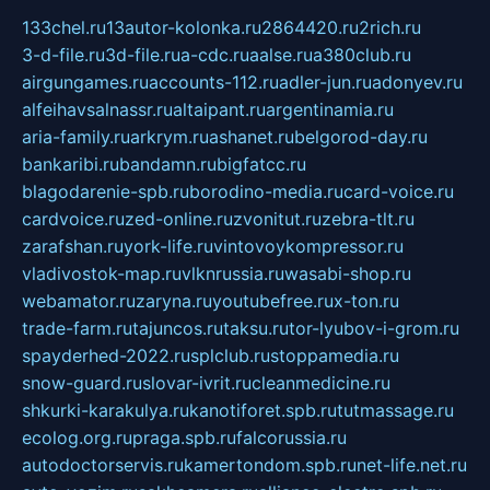
133chel.ru
13autor-kolonka.ru
2864420.ru
2rich.ru
3-d-file.ru
3d-file.ru
a-cdc.ru
aalse.ru
a380club.ru
airgungames.ru
accounts-112.ru
adler-jun.ru
adonyev.ru
alfeihavsalnassr.ru
altaipant.ru
argentinamia.ru
aria-family.ru
arkrym.ru
ashanet.ru
belgorod-day.ru
bankaribi.ru
bandamn.ru
bigfatcc.ru
blagodarenie-spb.ru
borodino-media.ru
card-voice.ru
cardvoice.ru
zed-online.ru
zvonitut.ru
zebra-tlt.ru
zarafshan.ru
york-life.ru
vintovoykompressor.ru
vladivostok-map.ru
vlknrussia.ru
wasabi-shop.ru
webamator.ru
zaryna.ru
youtubefree.ru
x-ton.ru
trade-farm.ru
tajuncos.ru
taksu.ru
tor-lyubov-i-grom.ru
spayderhed-2022.ru
splclub.ru
stoppamedia.ru
snow-guard.ru
slovar-ivrit.ru
cleanmedicine.ru
shkurki-karakulya.ru
kanotiforet.spb.ru
tutmassage.ru
ecolog.org.ru
praga.spb.ru
falcorussia.ru
autodoctorservis.ru
kamertondom.spb.ru
net-life.net.ru