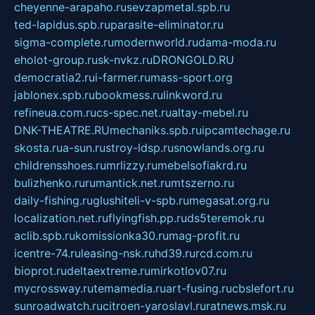
cheyenne-arapaho.ru
sevzapmetal.spb.ru
ted-lapidus.spb.ru
parasite-eliminator.ru
sigma-complete.ru
modernworld.ru
dama-moda.ru
eholot-group.ru
sk-nvkz.ru
DRONGOLD.RU
democratia2.ru
i-farmer.ru
mass-sport.org
jablonex.spb.ru
bookmess.ru
linkword.ru
refineua.com.ru
cs-spec.net.ru
altay-mebel.ru
DNK-THEATRE.RU
mechaniks.spb.ru
ipcamtechage.ru
skosta.ru
a-sun.ru
stroy-ldsp.ru
snowlands.org.ru
childrensshoes.ru
mrlizzy.ru
mebelsofiakrd.ru
bulizhenko.ru
rumantick.net.ru
mtszerno.ru
daily-fishing.ru
glushiteli-v-spb.ru
megasat.org.ru
localization.net.ru
flyingfish.pp.ru
ds5teremok.ru
aclib.spb.ru
komissionka30.ru
mag-profit.ru
icentre-74.ru
leasing-nsk.ru
hd39.ru
rcd.com.ru
bioprot.ru
deltaextreme.ru
mirkotlov07.ru
mycrossway.ru
temamedia.ru
art-fusing.ru
cbslefort.ru
sunroadwatch.ru
citroen-yaroslavl.ru
ratnews.msk.ru