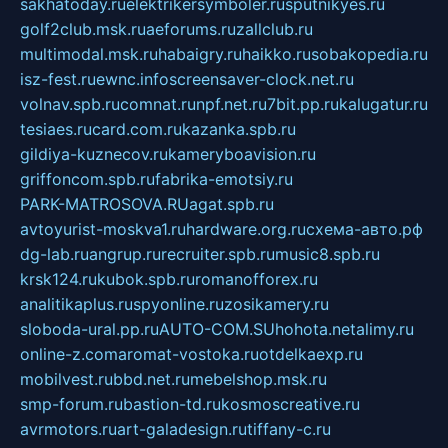
sakhatoday.ru
elektrikersymboler.ru
sputnikyes.ru
golf2club.msk.ru
aeforums.ru
zallclub.ru
multimodal.msk.ru
habaigry.ru
haikko.ru
sobakopedia.ru
isz-fest.ru
ewnc.info
screensaver-clock.net.ru
volnav.spb.ru
comnat.ru
npf.net.ru
7bit.pp.ru
kalugatur.ru
tesiaes.ru
card.com.ru
kazanka.spb.ru
gildiya-kuznecov.ru
kameryboavision.ru
griffoncom.spb.ru
fabrika-emotsiy.ru
PARK-MATROSOVA.RU
agat.spb.ru
avtoyurist-moskva1.ru
hardware.org.ru
схема-авто.рф
dg-lab.ru
angrup.ru
recruiter.spb.ru
music8.spb.ru
krsk124.ru
kubok.spb.ru
romanofforex.ru
analitikaplus.ru
spyonline.ru
zosikamery.ru
sloboda-ural.pp.ru
AUTO-COM.SU
hohota.net
alimy.ru
online-z.com
aromat-vostoka.ru
otdelkaexp.ru
mobilvest.ru
bbd.net.ru
mebelshop.msk.ru
smp-forum.ru
bastion-td.ru
kosmoscreative.ru
avrmotors.ru
art-galadesign.ru
tiffany-c.ru