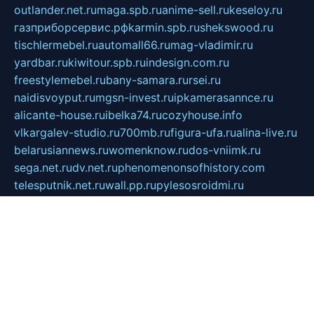
outlander.net.ru
maga.spb.ru
anime-sell.ru
keseloy.ru
газприборсервис.рф
karmin.spb.ru
shekswood.ru
tischlermebel.ru
automall66.ru
mag-vladimir.ru
yardbar.ru
kiwitour.spb.ru
indesign.com.ru
freestylemebel.ru
bany-samara.ru
rsei.ru
naidisvoyput.ru
mgsn-invest.ru
ipkamerasannce.ru
alicante-house.ru
ibelka74.ru
cozyhouse.info
vlkargalev-studio.ru
700mb.ru
figura-ufa.ru
alina-live.ru
belarusiannews.ru
womenknow.ru
dos-vniimk.ru
sega.net.ru
dv.net.ru
phenomenonsofhistory.com
telesputnik.net.ru
wall.pp.ru
pylesosroidmi.ru
gtc-clan.ru
cligs.ru
bibikazap.ru
popova.org.ru
netwhistler.spb.ru
bellvil.ru
bonzon.ru
iss-vladik.ru
defiparis.net.ru
las-gryzas.ru
amku.ru
electednews.spb.ru
feather.org.ru
spar72.ru
tankiigri.ru
dominus.com.ru
ibtree.ru
sanykool.pp.ru
unixlib.org.ru
menatep.spb.ru
gartenterrassen.ru
printeka.ru
skvozilka.com.ru
parkovka-pub.ru
lovemobi.ru
art-ru.ru