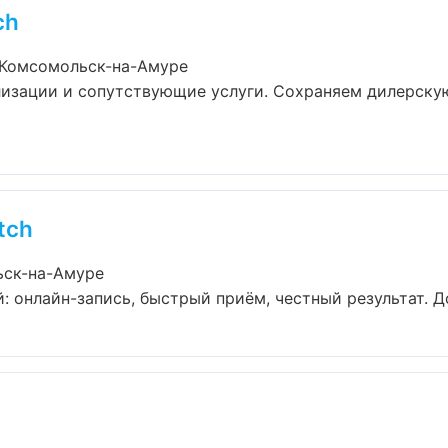
ch
 Комсомольск-на-Амуре
лизации и сопутствующие услуги. Сохраняем дилерску
tch
ьск-на-Амуре
: онлайн-запись, быстрый приём, честный результат. До