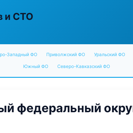
в и СТО
ро-Западный ФО
Приволжский ФО
Уральский ФО
Южный ФО
Северо-Кавказский ФО
й федеральный округ