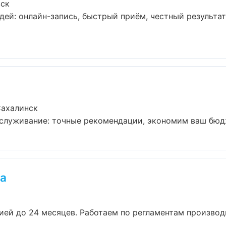
вск
дей: онлайн-запись, быстрый приём, честный результат
Сахалинск
служивание: точные рекомендации, экономим ваш бюдже
ea
нтией до 24 месяцев. Работаем по регламентам произво