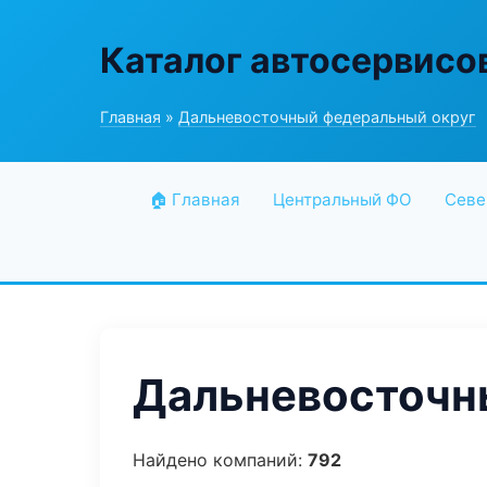
Каталог автосервисо
Главная
»
Дальневосточный федеральный округ
🏠 Главная
Центральный ФО
Севе
Дальневосточны
Найдено компаний:
792