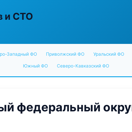
в и СТО
ро-Западный ФО
Приволжский ФО
Уральский ФО
Южный ФО
Северо-Кавказский ФО
й федеральный округ