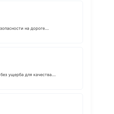
опасности на дороге....
ез ущерба для качества....