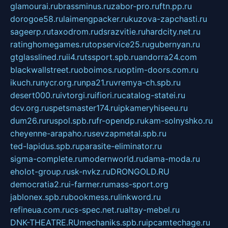
glamourai.ru
brassminus.ru
zabor-pro.ru
ftn.pp.ru
dorogoe58.ru
laimengpacker.ru
kuzova-zapchasti.ru
sageerp.ru
taxodrom.ru
dsrazvitie.ru
hardcity.net.ru
ratinghomegames.ru
topservice25.ru
gubernyan.ru
gtglasslined.ru
ii4.ru
tssport.spb.ru
andorra24.com
blackwallstreet.ru
oboimos.ru
optim-doors.com.ru
ikuch.ru
nycr.org.ru
npa21.ru
vremya-ch.spb.ru
desert000.ru
ivtorgi.ru
ifiori.ru
catalog-statei.ru
dcv.org.ru
spetsmaster174.ru
ipkameryhiseeu.ru
dum26.ru
ruspol.spb.ru
fr-opendp.ru
kam-solnyshko.ru
cheyenne-arapaho.ru
sevzapmetal.spb.ru
ted-lapidus.spb.ru
parasite-eliminator.ru
sigma-complete.ru
modernworld.ru
dama-moda.ru
eholot-group.ru
sk-nvkz.ru
DRONGOLD.RU
democratia2.ru
i-farmer.ru
mass-sport.org
jablonex.spb.ru
bookmess.ru
linkword.ru
refineua.com.ru
cs-spec.net.ru
altay-mebel.ru
DNK-THEATRE.RU
mechaniks.spb.ru
ipcamtechage.ru