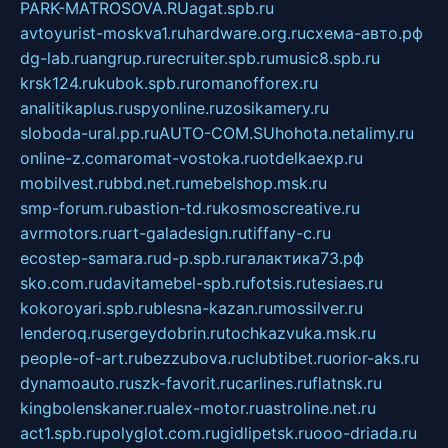
PARK-MATROSOVA.RU
agat.spb.ru
avtoyurist-moskva1.ru
hardware.org.ru
схема-авто.рф
dg-lab.ru
angrup.ru
recruiter.spb.ru
music8.spb.ru
krsk124.ru
kubok.spb.ru
romanofforex.ru
analitikaplus.ru
spyonline.ru
zosikamery.ru
sloboda-ural.pp.ru
AUTO-COM.SU
hohota.net
alimy.ru
online-z.com
aromat-vostoka.ru
otdelkaexp.ru
mobilvest.ru
bbd.net.ru
mebelshop.msk.ru
smp-forum.ru
bastion-td.ru
kosmoscreative.ru
avrmotors.ru
art-galadesign.ru
tiffany-c.ru
ecostep-samara.ru
d-p.spb.ru
галактика73.рф
sko.com.ru
davitamebel-spb.ru
fotsis.ru
tesiaes.ru
kokoroyari.spb.ru
blesna-kazan.ru
mossilver.ru
lenderoq.ru
sergeydobrin.ru
tochkazvuka.msk.ru
people-of-art.ru
bezzubova.ru
clubtibet.ru
orior-aks.ru
dynamoauto.ru
szk-favorit.ru
carlines.ru
flatnsk.ru
kingbolenskaner.ru
alex-motor.ru
astroline.net.ru
act1.spb.ru
polyglot.com.ru
gidlipetsk.ru
ooo-driada.ru