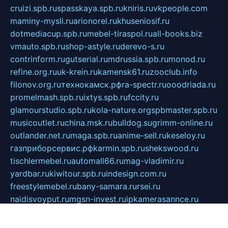
cruizi.spb.ru
spasskaya.spb.ru
kniris.ru
vkpeople.com
maminy-mysli.ru
arionorel.ru
khuseniosif.ru
dotmediacup.spb.ru
mebel-tiraspol.ru
all-books.biz
vmauto.spb.ru
shop-astyle.ru
derevo-s.ru
contrinform.ru
gutserial.ru
mdrussia.spb.ru
monod.ru
refine.org.ru
uk-krein.ru
kamensk61.ru
zooclub.info
filonov.org.ru
технокамск.рф
ra-spectr.ru
ooodriada.ru
promelmash.spb.ru
ixtys.spb.ru
fccity.ru
glamourstudio.spb.ru
kola-nature.org
spbmaster.spb.ru
musicoutlet.ru
china.msk.ru
bulldog.su
grimm-online.ru
outlander.net.ru
maga.spb.ru
anime-sell.ru
keseloy.ru
газприборсервис.рф
karmin.spb.ru
shekswood.ru
tischlermebel.ru
automall66.ru
mag-vladimir.ru
yardbar.ru
kiwitour.spb.ru
indesign.com.ru
freestylemebel.ru
bany-samara.ru
rsei.ru
naidisvoyput.ru
mgsn-invest.ru
ipkamerasannce.ru
alicante-house.ru
ibelka74.ru
cozyhouse.info
vlkargalev-studio.ru
700mb.ru
figura-ufa.ru
alina-live.ru