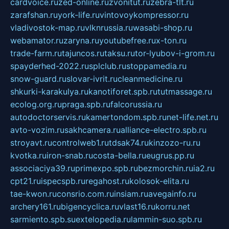
cardvoice.ru
zed-online.ru
zvonitut.ru
zebra-tlt.ru
zarafshan.ru
york-life.ru
vintovoykompressor.ru
vladivostok-map.ru
vlknrussia.ru
wasabi-shop.ru
webamator.ru
zaryna.ru
youtubefree.ru
x-ton.ru
trade-farm.ru
tajuncos.ru
taksu.ru
tor-lyubov-i-grom.ru
spayderhed-2022.ru
splclub.ru
stoppamedia.ru
snow-guard.ru
slovar-ivrit.ru
cleanmedicine.ru
shkurki-karakulya.ru
kanotiforet.spb.ru
tutmassage.ru
ecolog.org.ru
praga.spb.ru
falcorussia.ru
autodoctorservis.ru
kamertondom.spb.ru
net-life.net.ru
avto-vozim.ru
sakhcamera.ru
alliance-electro.spb.ru
stroyavt.ru
controlweb1.ru
tdsak74.ru
kinzozo-ru.ru
kvotka.ru
iron-snab.ru
costa-bella.ru
eugrus.pp.ru
associaciya39.ru
primexpo.spb.ru
bezmorchin.ru
ia2.ru
cpt21.ru
ispecspb.ru
regahost.ru
kolosok-elita.ru
tae-kwon.ru
consrio.com.ru
insiam.ru
avegainfo.ru
archery161.ru
bigencyclica.ru
vlast16.ru
korru.net
sarmiento.spb.su
extelopedia.ru
lammin-suo.spb.ru