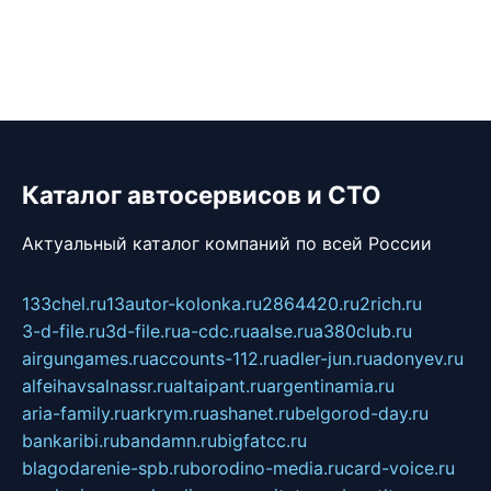
Каталог автосервисов и СТО
Актуальный каталог компаний по всей России
133chel.ru
13autor-kolonka.ru
2864420.ru
2rich.ru
3-d-file.ru
3d-file.ru
a-cdc.ru
aalse.ru
a380club.ru
airgungames.ru
accounts-112.ru
adler-jun.ru
adonyev.ru
alfeihavsalnassr.ru
altaipant.ru
argentinamia.ru
aria-family.ru
arkrym.ru
ashanet.ru
belgorod-day.ru
bankaribi.ru
bandamn.ru
bigfatcc.ru
blagodarenie-spb.ru
borodino-media.ru
card-voice.ru