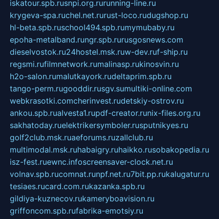
iskatour.spb.ru
snpi.org.ru
running-line.ru
krygeva-spa.ru
chel.net.ru
rust-loco.ru
dugshop.ru
hl-beta.spb.ru
school494.spb.ru
mymubaby.ru
epoha-metalband.ru
ngr.spb.ru
rusgosnews.com
dieselvostok.ru
24hostel.msk.ru
w-dev.ru
f-ship.ru
regsmi.ru
filmnetwork.ru
malinasp.ru
kinosvin.ru
h2o-salon.ru
malutkayork.ru
deltaprim.spb.ru
tango-perm.ru
gooddir.ru
sgv.su
multiki-online.com
webkrasotki.com
cherinvest.ru
detskiy-ostrov.ru
ankou.spb.ru
alvesta1.ru
pdf-creator.ru
nix-files.org.ru
sakhatoday.ru
elektrikersymboler.ru
sputnikyes.ru
golf2club.msk.ru
aeforums.ru
zallclub.ru
multimodal.msk.ru
habaigry.ru
haikko.ru
sobakopedia.ru
isz-fest.ru
ewnc.info
screensaver-clock.net.ru
volnav.spb.ru
comnat.ru
npf.net.ru
7bit.pp.ru
kalugatur.ru
tesiaes.ru
card.com.ru
kazanka.spb.ru
gildiya-kuznecov.ru
kameryboavision.ru
griffoncom.spb.ru
fabrika-emotsiy.ru