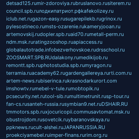
detsad125.ru
mir-zdoroviya.ru
bruslanovo.ru
siterem.ru
council.spb.ru
лодкипатриот.рф
kafekolizey.ru
iclub.net.ru
gazon-easy.ru
sugarepilekb.ru
grinox.ru
pylesostineco.ru
msts-ozarenie.ru
kameryjooan.ru
artemovskij.ru
dopler.spb.ru
aid70.ru
metall-perm.ru
ndm.msk.ru
ratingzooshop.ru
apiaccess.ru
globalautotrade.info
bezverhovskoe.ru
drsschool.ru
ZOOSMART.SPB.RU
dalakony.ru
medikijob.ru
remontt.spb.ru
photostudia.spb.ru
myragon.ru
terramia.ru
academy62.ru
gardengallereya.ru
rti.com.ru
artem-news.ru
biserinca.ru
krasnodarkurort.com
imshowtv.ru
mebel-v-tule.ru
mobtopik.ru
pcsecurity.net.ru
tool-sib.ru
multimetrunit.ru
sp-tour.ru
fan-cs.ru
santeh-russia.ru
symbian9.net.ru
DSHAIR.RU
tmmotors.spb.ru
xjocuricopii.com
musavtomat.msk.ru
obustrojdom.ru
sovetcik.ru
ybaranovskaya.ru
ppknews.ru
cult-alshei.ru
JAPANRUSSIA.RU
proekciyamebel.ru
imper-finans.ru
rim.org.ru