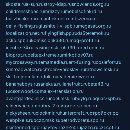
skosta.ru
a-sun.ru
stroy-ldsp.ru
snowlands.org.ru
childrensshoes.ru
mrlizzy.ru
mebelsofiakrd.ru
bulizhenko.ru
rumantick.net.ru
mtszerno.ru
daily-fishing.ru
glushiteli-v-spb.ru
megasat.org.ru
localization.net.ru
flyingfish.pp.ru
ds5teremok.ru
aclib.spb.ru
komissionka30.ru
mag-profit.ru
icentre-74.ru
leasing-nsk.ru
hd39.ru
rcd.com.ru
bioprot.ru
deltaextreme.ru
mirkotlov07.ru
mycrossway.ru
temamedia.ru
art-fusing.ru
cbslefort.ru
sunroadwatch.ru
citroen-yaroslavl.ru
ratnews.msk.ru
sk-if.ru
joomlamoduli.ru
academic-work.ru
bananaboys.ru
sanekua.ru
lianafrukt.ru
beta43.ru
tucsonwoori.com
alex-translation.ru
avantgardeclinics.ru
noel.msk.ru
buylq.ru
aquas-spb.ru
vilnerivne.com
bobry-2.ru
vtoroe-solnce.ru
nickysheen.ru
clockmir.ru
huntercraft.ru
стройокт.рф
webpixels.ru
pczz.msk.su
petrodvorets.spb.ru
nsintermed.spb.ru
avtovirazh-24.ru
jazzq.ru
czecot.ru