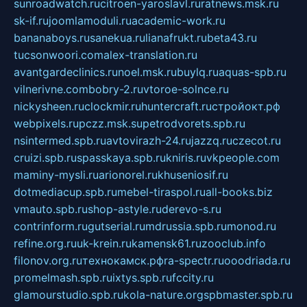
sunroadwatch.ru
citroen-yaroslavl.ru
ratnews.msk.ru
sk-if.ru
joomlamoduli.ru
academic-work.ru
bananaboys.ru
sanekua.ru
lianafrukt.ru
beta43.ru
tucsonwoori.com
alex-translation.ru
avantgardeclinics.ru
noel.msk.ru
buylq.ru
aquas-spb.ru
vilnerivne.com
bobry-2.ru
vtoroe-solnce.ru
nickysheen.ru
clockmir.ru
huntercraft.ru
стройокт.рф
webpixels.ru
pczz.msk.su
petrodvorets.spb.ru
nsintermed.spb.ru
avtovirazh-24.ru
jazzq.ru
czecot.ru
cruizi.spb.ru
spasskaya.spb.ru
kniris.ru
vkpeople.com
maminy-mysli.ru
arionorel.ru
khuseniosif.ru
dotmediacup.spb.ru
mebel-tiraspol.ru
all-books.biz
vmauto.spb.ru
shop-astyle.ru
derevo-s.ru
contrinform.ru
gutserial.ru
mdrussia.spb.ru
monod.ru
refine.org.ru
uk-krein.ru
kamensk61.ru
zooclub.info
filonov.org.ru
технокамск.рф
ra-spectr.ru
ooodriada.ru
promelmash.spb.ru
ixtys.spb.ru
fccity.ru
glamourstudio.spb.ru
kola-nature.org
spbmaster.spb.ru