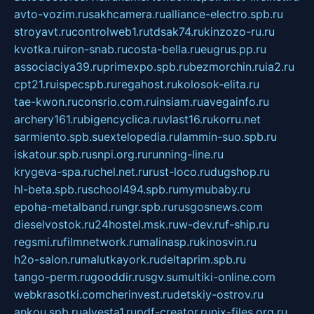
avto-vozim.ru
sakhcamera.ru
alliance-electro.spb.ru
stroyavt.ru
controlweb1.ru
tdsak74.ru
kinzozo-ru.ru
kvotka.ru
iron-snab.ru
costa-bella.ru
eugrus.pp.ru
associaciya39.ru
primexpo.spb.ru
bezmorchin.ru
ia2.ru
cpt21.ru
ispecspb.ru
regahost.ru
kolosok-elita.ru
tae-kwon.ru
consrio.com.ru
insiam.ru
avegainfo.ru
archery161.ru
bigencyclica.ru
vlast16.ru
korru.net
sarmiento.spb.su
extelopedia.ru
lammin-suo.spb.ru
iskatour.spb.ru
snpi.org.ru
running-line.ru
krygeva-spa.ru
chel.net.ru
rust-loco.ru
dugshop.ru
hl-beta.spb.ru
school494.spb.ru
mymubaby.ru
epoha-metalband.ru
ngr.spb.ru
rusgosnews.com
dieselvostok.ru
24hostel.msk.ru
w-dev.ru
f-ship.ru
regsmi.ru
filmnetwork.ru
malinasp.ru
kinosvin.ru
h2o-salon.ru
malutkayork.ru
deltaprim.spb.ru
tango-perm.ru
gooddir.ru
sgv.su
multiki-online.com
webkrasotki.com
cherinvest.ru
detskiy-ostrov.ru
ankou.spb.ru
alvesta1.ru
pdf-creator.ru
nix-files.org.ru