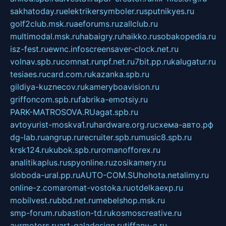
sakhatoday.ru
elektrikersymboler.ru
sputnikyes.ru
golf2club.msk.ru
aeforums.ru
zallclub.ru
multimodal.msk.ru
habaigry.ru
haikko.ru
sobakopedia.ru
isz-fest.ru
ewnc.info
screensaver-clock.net.ru
volnav.spb.ru
comnat.ru
npf.net.ru
7bit.pp.ru
kalugatur.ru
tesiaes.ru
card.com.ru
kazanka.spb.ru
gildiya-kuznecov.ru
kameryboavision.ru
griffoncom.spb.ru
fabrika-emotsiy.ru
PARK-MATROSOVA.RU
agat.spb.ru
avtoyurist-moskva1.ru
hardware.org.ru
схема-авто.рф
dg-lab.ru
angrup.ru
recruiter.spb.ru
music8.spb.ru
krsk124.ru
kubok.spb.ru
romanofforex.ru
analitikaplus.ru
spyonline.ru
zosikamery.ru
sloboda-ural.pp.ru
AUTO-COM.SU
hohota.net
alimy.ru
online-z.com
aromat-vostoka.ru
otdelkaexp.ru
mobilvest.ru
bbd.net.ru
mebelshop.msk.ru
smp-forum.ru
bastion-td.ru
kosmoscreative.ru
avrmotors.ru
art-galadesign.ru
tiffany-c.ru