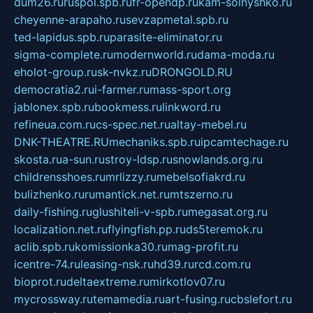
dum26.ru
ruspol.spb.ru
fr-opendp.ru
kam-solnyshko.ru
cheyenne-arapaho.ru
sevzapmetal.spb.ru
ted-lapidus.spb.ru
parasite-eliminator.ru
sigma-complete.ru
modernworld.ru
dama-moda.ru
eholot-group.ru
sk-nvkz.ru
DRONGOLD.RU
democratia2.ru
i-farmer.ru
mass-sport.org
jablonex.spb.ru
bookmess.ru
linkword.ru
refineua.com.ru
cs-spec.net.ru
altay-mebel.ru
DNK-THEATRE.RU
mechaniks.spb.ru
ipcamtechage.ru
skosta.ru
a-sun.ru
stroy-ldsp.ru
snowlands.org.ru
childrensshoes.ru
mrlizzy.ru
mebelsofiakrd.ru
bulizhenko.ru
rumantick.net.ru
mtszerno.ru
daily-fishing.ru
glushiteli-v-spb.ru
megasat.org.ru
localization.net.ru
flyingfish.pp.ru
ds5teremok.ru
aclib.spb.ru
komissionka30.ru
mag-profit.ru
icentre-74.ru
leasing-nsk.ru
hd39.ru
rcd.com.ru
bioprot.ru
deltaextreme.ru
mirkotlov07.ru
mycrossway.ru
temamedia.ru
art-fusing.ru
cbslefort.ru