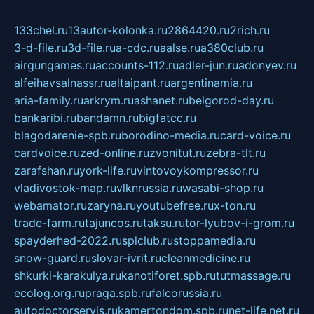
133chel.ru
13autor-kolonka.ru
2864420.ru
2rich.ru
3-d-file.ru
3d-file.ru
a-cdc.ru
aalse.ru
a380club.ru
airgungames.ru
accounts-112.ru
adler-jun.ru
adonyev.ru
alfeihavsalnassr.ru
altaipant.ru
argentinamia.ru
aria-family.ru
arkrym.ru
ashanet.ru
belgorod-day.ru
bankaribi.ru
bandamn.ru
bigfatcc.ru
blagodarenie-spb.ru
borodino-media.ru
card-voice.ru
cardvoice.ru
zed-online.ru
zvonitut.ru
zebra-tlt.ru
zarafshan.ru
york-life.ru
vintovoykompressor.ru
vladivostok-map.ru
vlknrussia.ru
wasabi-shop.ru
webamator.ru
zaryna.ru
youtubefree.ru
x-ton.ru
trade-farm.ru
tajuncos.ru
taksu.ru
tor-lyubov-i-grom.ru
spayderhed-2022.ru
splclub.ru
stoppamedia.ru
snow-guard.ru
slovar-ivrit.ru
cleanmedicine.ru
shkurki-karakulya.ru
kanotiforet.spb.ru
tutmassage.ru
ecolog.org.ru
praga.spb.ru
falcorussia.ru
autodoctorservis.ru
kamertondom.spb.ru
net-life.net.ru