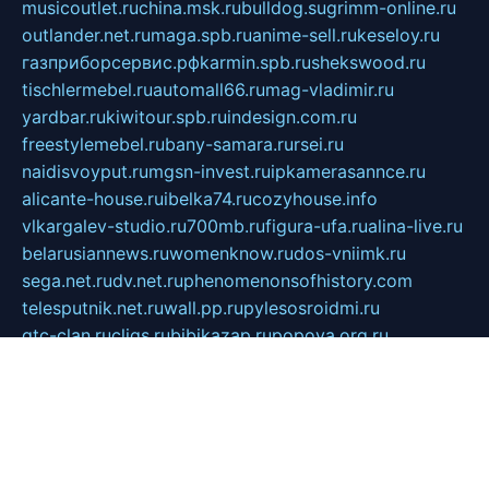
musicoutlet.ru
china.msk.ru
bulldog.su
grimm-online.ru
outlander.net.ru
maga.spb.ru
anime-sell.ru
keseloy.ru
газприборсервис.рф
karmin.spb.ru
shekswood.ru
tischlermebel.ru
automall66.ru
mag-vladimir.ru
yardbar.ru
kiwitour.spb.ru
indesign.com.ru
freestylemebel.ru
bany-samara.ru
rsei.ru
naidisvoyput.ru
mgsn-invest.ru
ipkamerasannce.ru
alicante-house.ru
ibelka74.ru
cozyhouse.info
vlkargalev-studio.ru
700mb.ru
figura-ufa.ru
alina-live.ru
belarusiannews.ru
womenknow.ru
dos-vniimk.ru
sega.net.ru
dv.net.ru
phenomenonsofhistory.com
telesputnik.net.ru
wall.pp.ru
pylesosroidmi.ru
gtc-clan.ru
cligs.ru
bibikazap.ru
popova.org.ru
netwhistler.spb.ru
bellvil.ru
bonzon.ru
iss-vladik.ru
defiparis.net.ru
las-gryzas.ru
amku.ru
electednews.spb.ru
feather.org.ru
spar72.ru
tankiigri.ru
dominus.com.ru
ibtree.ru
sanykool.pp.ru
unixlib.org.ru
menatep.spb.ru
gartenterrassen.ru
printeka.ru