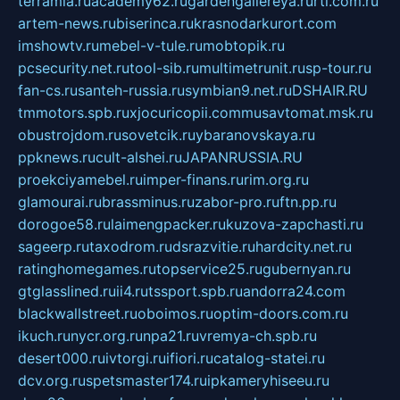
terramia.ru
academy62.ru
gardengallereya.ru
rti.com.ru
artem-news.ru
biserinca.ru
krasnodarkurort.com
imshowtv.ru
mebel-v-tule.ru
mobtopik.ru
pcsecurity.net.ru
tool-sib.ru
multimetrunit.ru
sp-tour.ru
fan-cs.ru
santeh-russia.ru
symbian9.net.ru
DSHAIR.RU
tmmotors.spb.ru
xjocuricopii.com
musavtomat.msk.ru
obustrojdom.ru
sovetcik.ru
ybaranovskaya.ru
ppknews.ru
cult-alshei.ru
JAPANRUSSIA.RU
proekciyamebel.ru
imper-finans.ru
rim.org.ru
glamourai.ru
brassminus.ru
zabor-pro.ru
ftn.pp.ru
dorogoe58.ru
laimengpacker.ru
kuzova-zapchasti.ru
sageerp.ru
taxodrom.ru
dsrazvitie.ru
hardcity.net.ru
ratinghomegames.ru
topservice25.ru
gubernyan.ru
gtglasslined.ru
ii4.ru
tssport.spb.ru
andorra24.com
blackwallstreet.ru
oboimos.ru
optim-doors.com.ru
ikuch.ru
nycr.org.ru
npa21.ru
vremya-ch.spb.ru
desert000.ru
ivtorgi.ru
ifiori.ru
catalog-statei.ru
dcv.org.ru
spetsmaster174.ru
ipkameryhiseeu.ru