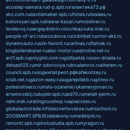
ecostep-samara.ru
d-p.spb.ru
галактика73.рф
sko.com.ru
davitamebel-spb.ru
fotsis.ru
tesiaes.ru
kokoroyari.spb.ru
blesna-kazan.ru
mossilver.ru
lenderoq.ru
sergeydobrin.ru
tochkazvuka.msk.ru
people-of-art.ru
bezzubova.ru
clubtibet.ru
orior-aks.ru
dynamoauto.ru
szk-favorit.ru
carlines.ru
flatnsk.ru
kingbolenskaner.ru
alex-motor.ru
astroline.net.ru
act1.spb.ru
polyglot.com.ru
gidlipetsk.ru
ooo-driada.ru
detsad125.ru
mir-zdoroviya.ru
bruslanovo.ru
siterem.ru
council.spb.ru
лодкипатриот.рф
kafekolizey.ru
iclub.net.ru
gazon-easy.ru
sugarepilekb.ru
grinox.ru
pylesostineco.ru
msts-ozarenie.ru
kameryjooan.ru
artemovskij.ru
dopler.spb.ru
aid70.ru
metall-perm.ru
ndm.msk.ru
ratingzooshop.ru
apiaccess.ru
globalautotrade.info
bezverhovskoe.ru
drsschool.ru
ZOOSMART.SPB.RU
dalakony.ru
medikijob.ru
remontt.spb.ru
photostudia.spb.ru
myragon.ru