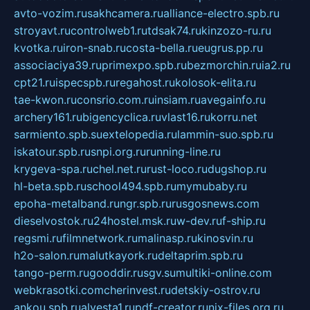
avto-vozim.ru
sakhcamera.ru
alliance-electro.spb.ru
stroyavt.ru
controlweb1.ru
tdsak74.ru
kinzozo-ru.ru
kvotka.ru
iron-snab.ru
costa-bella.ru
eugrus.pp.ru
associaciya39.ru
primexpo.spb.ru
bezmorchin.ru
ia2.ru
cpt21.ru
ispecspb.ru
regahost.ru
kolosok-elita.ru
tae-kwon.ru
consrio.com.ru
insiam.ru
avegainfo.ru
archery161.ru
bigencyclica.ru
vlast16.ru
korru.net
sarmiento.spb.su
extelopedia.ru
lammin-suo.spb.ru
iskatour.spb.ru
snpi.org.ru
running-line.ru
krygeva-spa.ru
chel.net.ru
rust-loco.ru
dugshop.ru
hl-beta.spb.ru
school494.spb.ru
mymubaby.ru
epoha-metalband.ru
ngr.spb.ru
rusgosnews.com
dieselvostok.ru
24hostel.msk.ru
w-dev.ru
f-ship.ru
regsmi.ru
filmnetwork.ru
malinasp.ru
kinosvin.ru
h2o-salon.ru
malutkayork.ru
deltaprim.spb.ru
tango-perm.ru
gooddir.ru
sgv.su
multiki-online.com
webkrasotki.com
cherinvest.ru
detskiy-ostrov.ru
ankou.spb.ru
alvesta1.ru
pdf-creator.ru
nix-files.org.ru