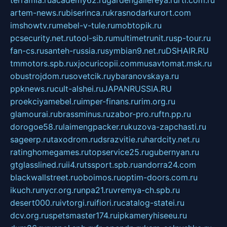
artem-news.ru
biserinca.ru
krasnodarkurort.com
imshowtv.ru
mebel-v-tule.ru
mobtopik.ru
pcsecurity.net.ru
tool-sib.ru
multimetrunit.ru
sp-tour.ru
fan-cs.ru
santeh-russia.ru
symbian9.net.ru
DSHAIR.RU
tmmotors.spb.ru
xjocuricopii.com
musavtomat.msk.ru
obustrojdom.ru
sovetcik.ru
ybaranovskaya.ru
ppknews.ru
cult-alshei.ru
JAPANRUSSIA.RU
proekciyamebel.ru
imper-finans.ru
rim.org.ru
glamourai.ru
brassminus.ru
zabor-pro.ru
ftn.pp.ru
dorogoe58.ru
laimengpacker.ru
kuzova-zapchasti.ru
sageerp.ru
taxodrom.ru
dsrazvitie.ru
hardcity.net.ru
ratinghomegames.ru
topservice25.ru
gubernyan.ru
gtglasslined.ru
ii4.ru
tssport.spb.ru
andorra24.com
blackwallstreet.ru
oboimos.ru
optim-doors.com.ru
ikuch.ru
nycr.org.ru
npa21.ru
vremya-ch.spb.ru
desert000.ru
ivtorgi.ru
ifiori.ru
catalog-statei.ru
dcv.org.ru
spetsmaster174.ru
ipkameryhiseeu.ru