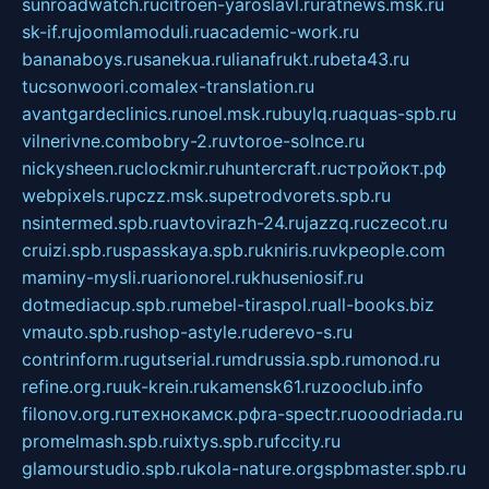
sunroadwatch.ru
citroen-yaroslavl.ru
ratnews.msk.ru
sk-if.ru
joomlamoduli.ru
academic-work.ru
bananaboys.ru
sanekua.ru
lianafrukt.ru
beta43.ru
tucsonwoori.com
alex-translation.ru
avantgardeclinics.ru
noel.msk.ru
buylq.ru
aquas-spb.ru
vilnerivne.com
bobry-2.ru
vtoroe-solnce.ru
nickysheen.ru
clockmir.ru
huntercraft.ru
стройокт.рф
webpixels.ru
pczz.msk.su
petrodvorets.spb.ru
nsintermed.spb.ru
avtovirazh-24.ru
jazzq.ru
czecot.ru
cruizi.spb.ru
spasskaya.spb.ru
kniris.ru
vkpeople.com
maminy-mysli.ru
arionorel.ru
khuseniosif.ru
dotmediacup.spb.ru
mebel-tiraspol.ru
all-books.biz
vmauto.spb.ru
shop-astyle.ru
derevo-s.ru
contrinform.ru
gutserial.ru
mdrussia.spb.ru
monod.ru
refine.org.ru
uk-krein.ru
kamensk61.ru
zooclub.info
filonov.org.ru
технокамск.рф
ra-spectr.ru
ooodriada.ru
promelmash.spb.ru
ixtys.spb.ru
fccity.ru
glamourstudio.spb.ru
kola-nature.org
spbmaster.spb.ru