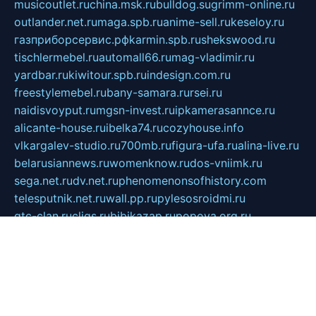
musicoutlet.ru
china.msk.ru
bulldog.su
grimm-online.ru
outlander.net.ru
maga.spb.ru
anime-sell.ru
keseloy.ru
газприборсервис.рф
karmin.spb.ru
shekswood.ru
tischlermebel.ru
automall66.ru
mag-vladimir.ru
yardbar.ru
kiwitour.spb.ru
indesign.com.ru
freestylemebel.ru
bany-samara.ru
rsei.ru
naidisvoyput.ru
mgsn-invest.ru
ipkamerasannce.ru
alicante-house.ru
ibelka74.ru
cozyhouse.info
vlkargalev-studio.ru
700mb.ru
figura-ufa.ru
alina-live.ru
belarusiannews.ru
womenknow.ru
dos-vniimk.ru
sega.net.ru
dv.net.ru
phenomenonsofhistory.com
telesputnik.net.ru
wall.pp.ru
pylesosroidmi.ru
gtc-clan.ru
cligs.ru
bibikazap.ru
popova.org.ru
netwhistler.spb.ru
bellvil.ru
bonzon.ru
iss-vladik.ru
defiparis.net.ru
las-gryzas.ru
amku.ru
electednews.spb.ru
feather.org.ru
spar72.ru
tankiigri.ru
dominus.com.ru
ibtree.ru
sanykool.pp.ru
unixlib.org.ru
menatep.spb.ru
gartenterrassen.ru
printeka.ru