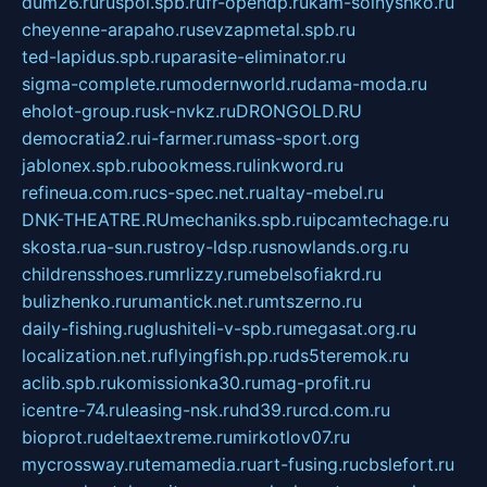
dum26.ru
ruspol.spb.ru
fr-opendp.ru
kam-solnyshko.ru
cheyenne-arapaho.ru
sevzapmetal.spb.ru
ted-lapidus.spb.ru
parasite-eliminator.ru
sigma-complete.ru
modernworld.ru
dama-moda.ru
eholot-group.ru
sk-nvkz.ru
DRONGOLD.RU
democratia2.ru
i-farmer.ru
mass-sport.org
jablonex.spb.ru
bookmess.ru
linkword.ru
refineua.com.ru
cs-spec.net.ru
altay-mebel.ru
DNK-THEATRE.RU
mechaniks.spb.ru
ipcamtechage.ru
skosta.ru
a-sun.ru
stroy-ldsp.ru
snowlands.org.ru
childrensshoes.ru
mrlizzy.ru
mebelsofiakrd.ru
bulizhenko.ru
rumantick.net.ru
mtszerno.ru
daily-fishing.ru
glushiteli-v-spb.ru
megasat.org.ru
localization.net.ru
flyingfish.pp.ru
ds5teremok.ru
aclib.spb.ru
komissionka30.ru
mag-profit.ru
icentre-74.ru
leasing-nsk.ru
hd39.ru
rcd.com.ru
bioprot.ru
deltaextreme.ru
mirkotlov07.ru
mycrossway.ru
temamedia.ru
art-fusing.ru
cbslefort.ru