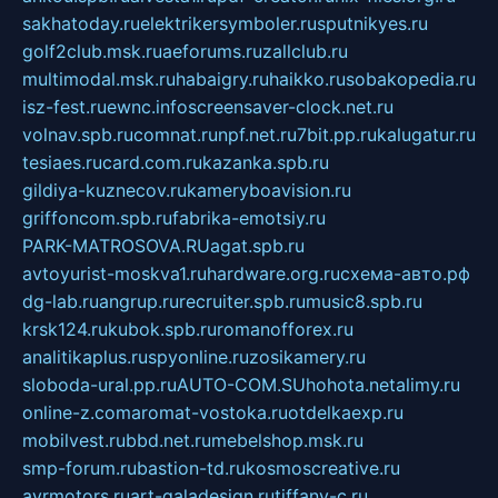
sakhatoday.ru
elektrikersymboler.ru
sputnikyes.ru
golf2club.msk.ru
aeforums.ru
zallclub.ru
multimodal.msk.ru
habaigry.ru
haikko.ru
sobakopedia.ru
isz-fest.ru
ewnc.info
screensaver-clock.net.ru
volnav.spb.ru
comnat.ru
npf.net.ru
7bit.pp.ru
kalugatur.ru
tesiaes.ru
card.com.ru
kazanka.spb.ru
gildiya-kuznecov.ru
kameryboavision.ru
griffoncom.spb.ru
fabrika-emotsiy.ru
PARK-MATROSOVA.RU
agat.spb.ru
avtoyurist-moskva1.ru
hardware.org.ru
схема-авто.рф
dg-lab.ru
angrup.ru
recruiter.spb.ru
music8.spb.ru
krsk124.ru
kubok.spb.ru
romanofforex.ru
analitikaplus.ru
spyonline.ru
zosikamery.ru
sloboda-ural.pp.ru
AUTO-COM.SU
hohota.net
alimy.ru
online-z.com
aromat-vostoka.ru
otdelkaexp.ru
mobilvest.ru
bbd.net.ru
mebelshop.msk.ru
smp-forum.ru
bastion-td.ru
kosmoscreative.ru
avrmotors.ru
art-galadesign.ru
tiffany-c.ru