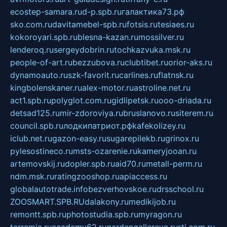
ecostep-samara.ru
d-p.spb.ru
галактика73.рф
sko.com.ru
davitamebel-spb.ru
fotsis.ru
tesiaes.ru
kokoroyari.spb.ru
blesna-kazan.ru
mossilver.ru
lenderoq.ru
sergeydobrin.ru
tochkazvuka.msk.ru
people-of-art.ru
bezzubova.ru
clubtibet.ru
orior-aks.ru
dynamoauto.ru
szk-favorit.ru
carlines.ru
flatnsk.ru
kingbolenskaner.ru
alex-motor.ru
astroline.net.ru
act1.spb.ru
polyglot.com.ru
gidlipetsk.ru
ooo-driada.ru
detsad125.ru
mir-zdoroviya.ru
bruslanovo.ru
siterem.ru
council.spb.ru
лодкипатриот.рф
kafekolizey.ru
iclub.net.ru
gazon-easy.ru
sugarepilekb.ru
grinox.ru
pylesostineco.ru
msts-ozarenie.ru
kameryjooan.ru
artemovskij.ru
dopler.spb.ru
aid70.ru
metall-perm.ru
ndm.msk.ru
ratingzooshop.ru
apiaccess.ru
globalautotrade.info
bezverhovskoe.ru
drsschool.ru
ZOOSMART.SPB.RU
dalakony.ru
medikijob.ru
remontt.spb.ru
photostudia.spb.ru
myragon.ru
terramia.ru
academy62.ru
gardengallereya.ru
rti.com.ru