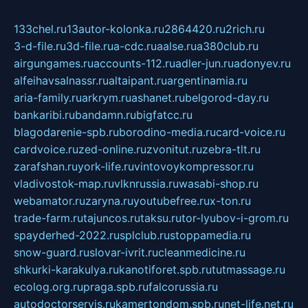
133chel.ru
13autor-kolonka.ru
2864420.ru
2rich.ru
3-d-file.ru
3d-file.ru
a-cdc.ru
aalse.ru
a380club.ru
airgungames.ru
accounts-112.ru
adler-jun.ru
adonyev.ru
alfeihavsalnassr.ru
altaipant.ru
argentinamia.ru
aria-family.ru
arkrym.ru
ashanet.ru
belgorod-day.ru
bankaribi.ru
bandamn.ru
bigfatcc.ru
blagodarenie-spb.ru
borodino-media.ru
card-voice.ru
cardvoice.ru
zed-online.ru
zvonitut.ru
zebra-tlt.ru
zarafshan.ru
york-life.ru
vintovoykompressor.ru
vladivostok-map.ru
vlknrussia.ru
wasabi-shop.ru
webamator.ru
zaryna.ru
youtubefree.ru
x-ton.ru
trade-farm.ru
tajuncos.ru
taksu.ru
tor-lyubov-i-grom.ru
spayderhed-2022.ru
splclub.ru
stoppamedia.ru
snow-guard.ru
slovar-ivrit.ru
cleanmedicine.ru
shkurki-karakulya.ru
kanotiforet.spb.ru
tutmassage.ru
ecolog.org.ru
praga.spb.ru
falcorussia.ru
autodoctorservis.ru
kamertondom.spb.ru
net-life.net.ru