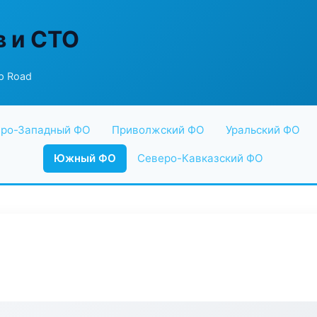
в и СТО
p Road
ро-Западный ФО
Приволжский ФО
Уральский ФО
Южный ФО
Северо-Кавказский ФО