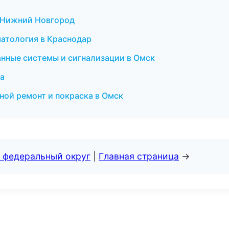
в Нижний Новгород
матология в Краснодар
анные системы и сигнализации в Омск
фа
овной ремонт и покраска в Омск
 федеральный округ
|
Главная страница
→