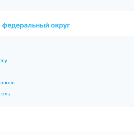
 федеральный округ
ону
рополь
поль