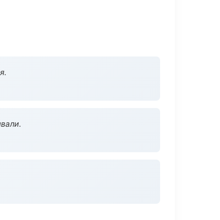
я.
вали.