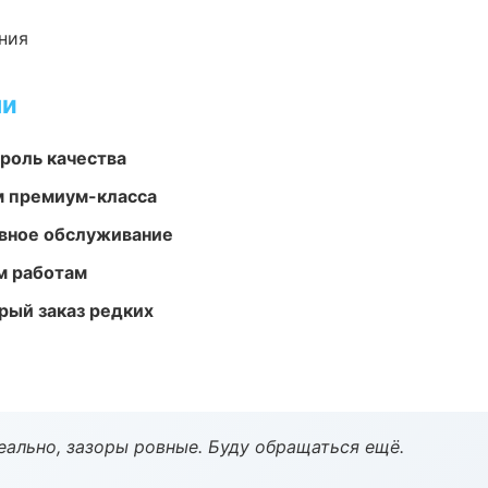
ния
ми
роль качества
м премиум-класса
вное обслуживание
м работам
рый заказ редких
еально, зазоры ровные. Буду обращаться ещё.