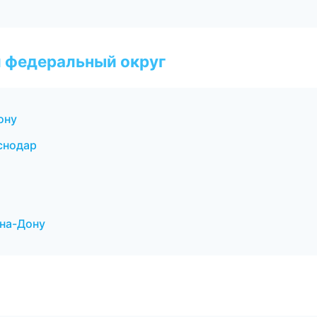
 федеральный округ
ону
аснодар
-на-Дону