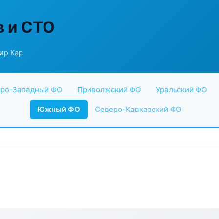
в и СТО
ир Кар
ро-Западный ФО
Приволжский ФО
Уральский ФО
Южный ФО
Северо-Кавказский ФО