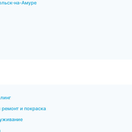
ольск-на-Амуре
йлинг
й ремонт и покраска
луживание
а