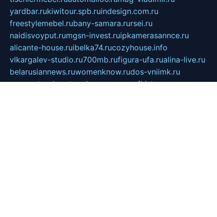
yardbar.ru
kiwitour.spb.ru
indesign.com.ru
freestylemebel.ru
bany-samara.ru
rsei.ru
naidisvoyput.ru
mgsn-invest.ru
ipkamerasannce.ru
alicante-house.ru
ibelka74.ru
cozyhouse.info
vlkargalev-studio.ru
700mb.ru
figura-ufa.ru
alina-live.ru
belarusiannews.ru
womenknow.ru
dos-vniimk.ru
sega.net.ru
dv.net.ru
phenomenonsofhistory.com
telesputnik.net.ru
wall.pp.ru
pylesosroidmi.ru
gtc-clan.ru
cligs.ru
bibikazap.ru
popova.org.ru
netwhistler.spb.ru
bellvil.ru
bonzon.ru
iss-vladik.ru
defiparis.net.ru
las-gryzas.ru
amku.ru
electednews.spb.ru
feather.org.ru
spar72.ru
tankiigri.ru
dominus.com.ru
ibtree.ru
sanykool.pp.ru
unixlib.org.ru
menatep.spb.ru
gartenterrassen.ru
printeka.ru
skvozilka.com.ru
parkovka-pub.ru
lovemobi.ru
art-ru.ru
emulatorz.com.ru
alucomp.com.ru
tatforum.com.ru
alternativa-profi.ru
dermakler.ru
artsurvey.ru
aredir.ru
khimspas.ru
centr-maxi.ru
2018r.ru