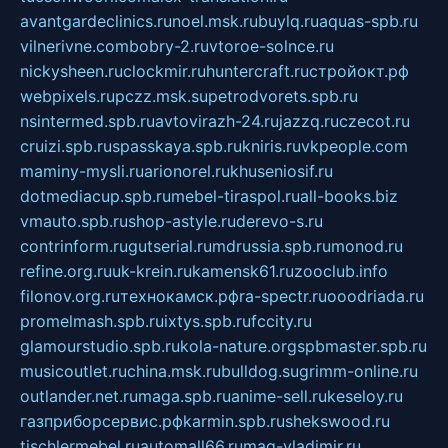
avantgardeclinics.ru
noel.msk.ru
buylq.ru
aquas-spb.ru
vilnerivne.com
bobry-2.ru
vtoroe-solnce.ru
nickysheen.ru
clockmir.ru
huntercraft.ru
стройокт.рф
webpixels.ru
pczz.msk.su
petrodvorets.spb.ru
nsintermed.spb.ru
avtovirazh-24.ru
jazzq.ru
czecot.ru
cruizi.spb.ru
spasskaya.spb.ru
kniris.ru
vkpeople.com
maminy-mysli.ru
arionorel.ru
khuseniosif.ru
dotmediacup.spb.ru
mebel-tiraspol.ru
all-books.biz
vmauto.spb.ru
shop-astyle.ru
derevo-s.ru
contrinform.ru
gutserial.ru
mdrussia.spb.ru
monod.ru
refine.org.ru
uk-krein.ru
kamensk61.ru
zooclub.info
filonov.org.ru
технокамск.рф
ra-spectr.ru
ooodriada.ru
promelmash.spb.ru
ixtys.spb.ru
fccity.ru
glamourstudio.spb.ru
kola-nature.org
spbmaster.spb.ru
musicoutlet.ru
china.msk.ru
bulldog.su
grimm-online.ru
outlander.net.ru
maga.spb.ru
anime-sell.ru
keseloy.ru
газприборсервис.рф
karmin.spb.ru
shekswood.ru
tischlermebel.ru
automall66.ru
mag-vladimir.ru