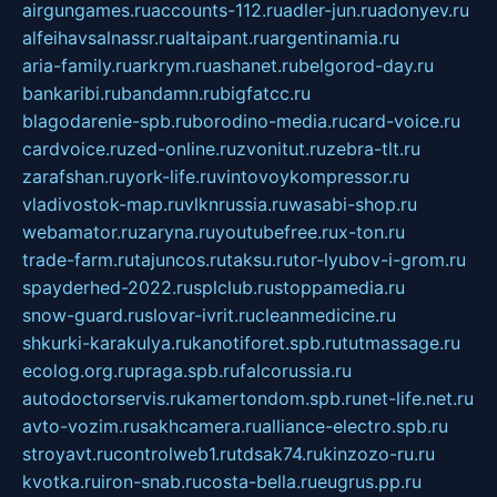
airgungames.ru
accounts-112.ru
adler-jun.ru
adonyev.ru
alfeihavsalnassr.ru
altaipant.ru
argentinamia.ru
aria-family.ru
arkrym.ru
ashanet.ru
belgorod-day.ru
bankaribi.ru
bandamn.ru
bigfatcc.ru
blagodarenie-spb.ru
borodino-media.ru
card-voice.ru
cardvoice.ru
zed-online.ru
zvonitut.ru
zebra-tlt.ru
zarafshan.ru
york-life.ru
vintovoykompressor.ru
vladivostok-map.ru
vlknrussia.ru
wasabi-shop.ru
webamator.ru
zaryna.ru
youtubefree.ru
x-ton.ru
trade-farm.ru
tajuncos.ru
taksu.ru
tor-lyubov-i-grom.ru
spayderhed-2022.ru
splclub.ru
stoppamedia.ru
snow-guard.ru
slovar-ivrit.ru
cleanmedicine.ru
shkurki-karakulya.ru
kanotiforet.spb.ru
tutmassage.ru
ecolog.org.ru
praga.spb.ru
falcorussia.ru
autodoctorservis.ru
kamertondom.spb.ru
net-life.net.ru
avto-vozim.ru
sakhcamera.ru
alliance-electro.spb.ru
stroyavt.ru
controlweb1.ru
tdsak74.ru
kinzozo-ru.ru
kvotka.ru
iron-snab.ru
costa-bella.ru
eugrus.pp.ru