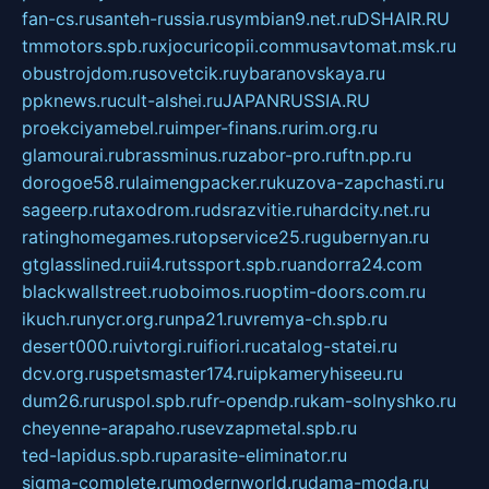
fan-cs.ru
santeh-russia.ru
symbian9.net.ru
DSHAIR.RU
tmmotors.spb.ru
xjocuricopii.com
musavtomat.msk.ru
obustrojdom.ru
sovetcik.ru
ybaranovskaya.ru
ppknews.ru
cult-alshei.ru
JAPANRUSSIA.RU
proekciyamebel.ru
imper-finans.ru
rim.org.ru
glamourai.ru
brassminus.ru
zabor-pro.ru
ftn.pp.ru
dorogoe58.ru
laimengpacker.ru
kuzova-zapchasti.ru
sageerp.ru
taxodrom.ru
dsrazvitie.ru
hardcity.net.ru
ratinghomegames.ru
topservice25.ru
gubernyan.ru
gtglasslined.ru
ii4.ru
tssport.spb.ru
andorra24.com
blackwallstreet.ru
oboimos.ru
optim-doors.com.ru
ikuch.ru
nycr.org.ru
npa21.ru
vremya-ch.spb.ru
desert000.ru
ivtorgi.ru
ifiori.ru
catalog-statei.ru
dcv.org.ru
spetsmaster174.ru
ipkameryhiseeu.ru
dum26.ru
ruspol.spb.ru
fr-opendp.ru
kam-solnyshko.ru
cheyenne-arapaho.ru
sevzapmetal.spb.ru
ted-lapidus.spb.ru
parasite-eliminator.ru
sigma-complete.ru
modernworld.ru
dama-moda.ru