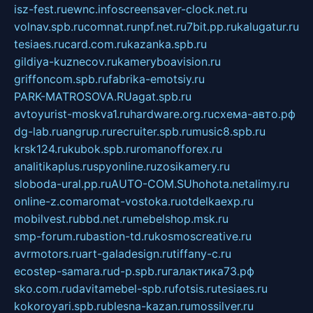
isz-fest.ru
ewnc.info
screensaver-clock.net.ru
volnav.spb.ru
comnat.ru
npf.net.ru
7bit.pp.ru
kalugatur.ru
tesiaes.ru
card.com.ru
kazanka.spb.ru
gildiya-kuznecov.ru
kameryboavision.ru
griffoncom.spb.ru
fabrika-emotsiy.ru
PARK-MATROSOVA.RU
agat.spb.ru
avtoyurist-moskva1.ru
hardware.org.ru
схема-авто.рф
dg-lab.ru
angrup.ru
recruiter.spb.ru
music8.spb.ru
krsk124.ru
kubok.spb.ru
romanofforex.ru
analitikaplus.ru
spyonline.ru
zosikamery.ru
sloboda-ural.pp.ru
AUTO-COM.SU
hohota.net
alimy.ru
online-z.com
aromat-vostoka.ru
otdelkaexp.ru
mobilvest.ru
bbd.net.ru
mebelshop.msk.ru
smp-forum.ru
bastion-td.ru
kosmoscreative.ru
avrmotors.ru
art-galadesign.ru
tiffany-c.ru
ecostep-samara.ru
d-p.spb.ru
галактика73.рф
sko.com.ru
davitamebel-spb.ru
fotsis.ru
tesiaes.ru
kokoroyari.spb.ru
blesna-kazan.ru
mossilver.ru