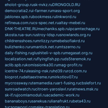
eholot-group.ru
sk-nvkz.ru
DRONGOLD.RU
democratia2.ru
i-farmer.ru
mass-sport.org
jablonex.spb.ru
bookmess.ru
linkword.ru
refineua.com.ru
cs-spec.net.ru
altay-mebel.ru
DNK-THEATRE.RU
mechaniks.spb.ru
ipcamtechage.ru
skosta.ru
a-sun.ru
stroy-ldsp.ru
snowlands.org.ru
childrensshoes.ru
mrlizzy.ru
mebelsofiakrd.ru
bulizhenko.ru
rumantick.net.ru
mtszerno.ru
daily-fishing.ru
glushiteli-v-spb.ru
megasat.org.ru
localization.net.ru
flyingfish.pp.ru
ds5teremok.ru
aclib.spb.ru
komissionka30.ru
mag-profit.ru
icentre-74.ru
leasing-nsk.ru
hd39.ru
rcd.com.ru
bioprot.ru
deltaextreme.ru
mirkotlov07.ru
mycrossway.ru
temamedia.ru
art-fusing.ru
cbslefort.ru
sunroadwatch.ru
citroen-yaroslavl.ru
ratnews.msk.ru
sk-if.ru
joomlamoduli.ru
academic-work.ru
bananaboys.ru
sanekua.ru
lianafrukt.ru
beta43.ru
tucsonwoori.com
alex-translation.ru