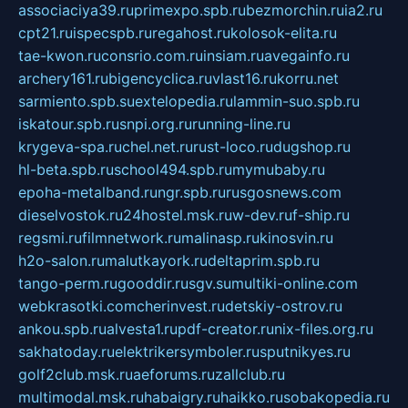
associaciya39.ru
primexpo.spb.ru
bezmorchin.ru
ia2.ru
cpt21.ru
ispecspb.ru
regahost.ru
kolosok-elita.ru
tae-kwon.ru
consrio.com.ru
insiam.ru
avegainfo.ru
archery161.ru
bigencyclica.ru
vlast16.ru
korru.net
sarmiento.spb.su
extelopedia.ru
lammin-suo.spb.ru
iskatour.spb.ru
snpi.org.ru
running-line.ru
krygeva-spa.ru
chel.net.ru
rust-loco.ru
dugshop.ru
hl-beta.spb.ru
school494.spb.ru
mymubaby.ru
epoha-metalband.ru
ngr.spb.ru
rusgosnews.com
dieselvostok.ru
24hostel.msk.ru
w-dev.ru
f-ship.ru
regsmi.ru
filmnetwork.ru
malinasp.ru
kinosvin.ru
h2o-salon.ru
malutkayork.ru
deltaprim.spb.ru
tango-perm.ru
gooddir.ru
sgv.su
multiki-online.com
webkrasotki.com
cherinvest.ru
detskiy-ostrov.ru
ankou.spb.ru
alvesta1.ru
pdf-creator.ru
nix-files.org.ru
sakhatoday.ru
elektrikersymboler.ru
sputnikyes.ru
golf2club.msk.ru
aeforums.ru
zallclub.ru
multimodal.msk.ru
habaigry.ru
haikko.ru
sobakopedia.ru