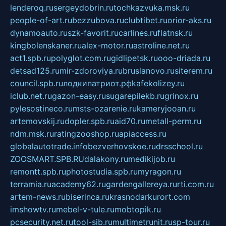
lenderoq.ru
sergeydobrin.ru
tochkazvuka.msk.ru
people-of-art.ru
bezzubova.ru
clubtibet.ru
orior-aks.ru
dynamoauto.ru
szk-favorit.ru
carlines.ru
flatnsk.ru
kingbolenskaner.ru
alex-motor.ru
astroline.net.ru
act1.spb.ru
polyglot.com.ru
gidlipetsk.ru
ooo-driada.ru
detsad125.ru
mir-zdoroviya.ru
bruslanovo.ru
siterem.ru
council.spb.ru
лодкипатриот.рф
kafekolizey.ru
iclub.net.ru
gazon-easy.ru
sugarepilekb.ru
grinox.ru
pylesostineco.ru
msts-ozarenie.ru
kameryjooan.ru
artemovskij.ru
dopler.spb.ru
aid70.ru
metall-perm.ru
ndm.msk.ru
ratingzooshop.ru
apiaccess.ru
globalautotrade.info
bezverhovskoe.ru
drsschool.ru
ZOOSMART.SPB.RU
dalakony.ru
medikijob.ru
remontt.spb.ru
photostudia.spb.ru
myragon.ru
terramia.ru
academy62.ru
gardengallereya.ru
rti.com.ru
artem-news.ru
biserinca.ru
krasnodarkurort.com
imshowtv.ru
mebel-v-tule.ru
mobtopik.ru
pcsecurity.net.ru
tool-sib.ru
multimetrunit.ru
sp-tour.ru