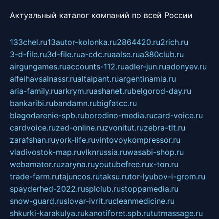
Актуальный каталог компаний по всей России
133chel.ru
13autor-kolonka.ru
2864420.ru
2rich.ru
3-d-file.ru
3d-file.ru
a-cdc.ru
aalse.ru
a380club.ru
airgungames.ru
accounts-112.ru
adler-jun.ru
adonyev.ru
alfeihavsalnassr.ru
altaipant.ru
argentinamia.ru
aria-family.ru
arkrym.ru
ashanet.ru
belgorod-day.ru
bankaribi.ru
bandamn.ru
bigfatcc.ru
blagodarenie-spb.ru
borodino-media.ru
card-voice.ru
cardvoice.ru
zed-online.ru
zvonitut.ru
zebra-tlt.ru
zarafshan.ru
york-life.ru
vintovoykompressor.ru
vladivostok-map.ru
vlknrussia.ru
wasabi-shop.ru
webamator.ru
zaryna.ru
youtubefree.ru
x-ton.ru
trade-farm.ru
tajuncos.ru
taksu.ru
tor-lyubov-i-grom.ru
spayderhed-2022.ru
splclub.ru
stoppamedia.ru
snow-guard.ru
slovar-ivrit.ru
cleanmedicine.ru
shkurki-karakulya.ru
kanotiforet.spb.ru
tutmassage.ru