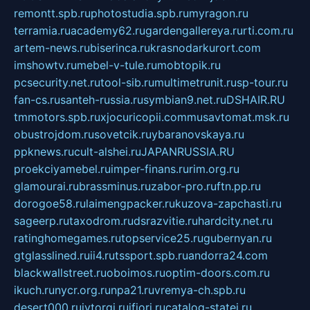
remontt.spb.ru
photostudia.spb.ru
myragon.ru
terramia.ru
academy62.ru
gardengallereya.ru
rti.com.ru
artem-news.ru
biserinca.ru
krasnodarkurort.com
imshowtv.ru
mebel-v-tule.ru
mobtopik.ru
pcsecurity.net.ru
tool-sib.ru
multimetrunit.ru
sp-tour.ru
fan-cs.ru
santeh-russia.ru
symbian9.net.ru
DSHAIR.RU
tmmotors.spb.ru
xjocuricopii.com
musavtomat.msk.ru
obustrojdom.ru
sovetcik.ru
ybaranovskaya.ru
ppknews.ru
cult-alshei.ru
JAPANRUSSIA.RU
proekciyamebel.ru
imper-finans.ru
rim.org.ru
glamourai.ru
brassminus.ru
zabor-pro.ru
ftn.pp.ru
dorogoe58.ru
laimengpacker.ru
kuzova-zapchasti.ru
sageerp.ru
taxodrom.ru
dsrazvitie.ru
hardcity.net.ru
ratinghomegames.ru
topservice25.ru
gubernyan.ru
gtglasslined.ru
ii4.ru
tssport.spb.ru
andorra24.com
blackwallstreet.ru
oboimos.ru
optim-doors.com.ru
ikuch.ru
nycr.org.ru
npa21.ru
vremya-ch.spb.ru
desert000.ru
ivtorgi.ru
ifiori.ru
catalog-statei.ru