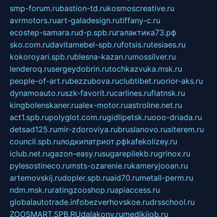
smp-forum.ru
bastion-td.ru
kosmoscreative.ru
avrmotors.ru
art-galadesign.ru
tiffany-c.ru
ecostep-samara.ru
d-p.spb.ru
галактика73.рф
sko.com.ru
davitamebel-spb.ru
fotsis.ru
tesiaes.ru
kokoroyari.spb.ru
blesna-kazan.ru
mossilver.ru
lenderoq.ru
sergeydobrin.ru
tochkazvuka.msk.ru
people-of-art.ru
bezzubova.ru
clubtibet.ru
orior-aks.ru
dynamoauto.ru
szk-favorit.ru
carlines.ru
flatnsk.ru
kingbolenskaner.ru
alex-motor.ru
astroline.net.ru
act1.spb.ru
polyglot.com.ru
gidlipetsk.ru
ooo-driada.ru
detsad125.ru
mir-zdoroviya.ru
bruslanovo.ru
siterem.ru
council.spb.ru
лодкипатриот.рф
kafekolizey.ru
iclub.net.ru
gazon-easy.ru
sugarepilekb.ru
grinox.ru
pylesostineco.ru
msts-ozarenie.ru
kameryjooan.ru
artemovskij.ru
dopler.spb.ru
aid70.ru
metall-perm.ru
ndm.msk.ru
ratingzooshop.ru
apiaccess.ru
globalautotrade.info
bezverhovskoe.ru
drsschool.ru
ZOOSMART.SPB.RU
dalakony.ru
medikijob.ru