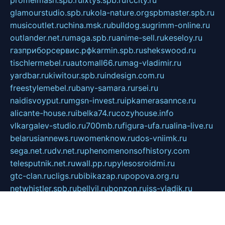
promelmash.spb.ru
ixtys.spb.ru
fccity.ru
glamourstudio.spb.ru
kola-nature.org
spbmaster.spb.ru
musicoutlet.ru
china.msk.ru
bulldog.su
grimm-online.ru
outlander.net.ru
maga.spb.ru
anime-sell.ru
keseloy.ru
газприборсервис.рф
karmin.spb.ru
shekswood.ru
tischlermebel.ru
automall66.ru
mag-vladimir.ru
yardbar.ru
kiwitour.spb.ru
indesign.com.ru
freestylemebel.ru
bany-samara.ru
rsei.ru
naidisvoyput.ru
mgsn-invest.ru
ipkamerasannce.ru
alicante-house.ru
ibelka74.ru
cozyhouse.info
vlkargalev-studio.ru
700mb.ru
figura-ufa.ru
alina-live.ru
belarusiannews.ru
womenknow.ru
dos-vniimk.ru
sega.net.ru
dv.net.ru
phenomenonsofhistory.com
telesputnik.net.ru
wall.pp.ru
pylesosroidmi.ru
gtc-clan.ru
cligs.ru
bibikazap.ru
popova.org.ru
netwhistler.spb.ru
bellvil.ru
bonzon.ru
iss-vladik.ru
defiparis.net.ru
las-gryzas.ru
amku.ru
electednews.spb.ru
feather.org.ru
spar72.ru
tankiigri.ru