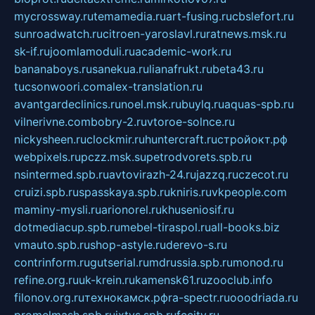
mycrossway.ru
temamedia.ru
art-fusing.ru
cbslefort.ru
sunroadwatch.ru
citroen-yaroslavl.ru
ratnews.msk.ru
sk-if.ru
joomlamoduli.ru
academic-work.ru
bananaboys.ru
sanekua.ru
lianafrukt.ru
beta43.ru
tucsonwoori.com
alex-translation.ru
avantgardeclinics.ru
noel.msk.ru
buylq.ru
aquas-spb.ru
vilnerivne.com
bobry-2.ru
vtoroe-solnce.ru
nickysheen.ru
clockmir.ru
huntercraft.ru
стройокт.рф
webpixels.ru
pczz.msk.su
petrodvorets.spb.ru
nsintermed.spb.ru
avtovirazh-24.ru
jazzq.ru
czecot.ru
cruizi.spb.ru
spasskaya.spb.ru
kniris.ru
vkpeople.com
maminy-mysli.ru
arionorel.ru
khuseniosif.ru
dotmediacup.spb.ru
mebel-tiraspol.ru
all-books.biz
vmauto.spb.ru
shop-astyle.ru
derevo-s.ru
contrinform.ru
gutserial.ru
mdrussia.spb.ru
monod.ru
refine.org.ru
uk-krein.ru
kamensk61.ru
zooclub.info
filonov.org.ru
технокамск.рф
ra-spectr.ru
ooodriada.ru