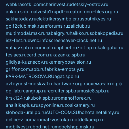
webkrasotki.com
cherinvest.ru
detskiy-ostrov.ru
ankou.spb.ru
alvesta1.ru
pdf-creator.ru
nix-files.org.ru
sakhatoday.ru
elektrikersymboler.ru
sputnikyes.ru
golf2club.msk.ru
aeforums.ru
zallclub.ru
multimodal.msk.ru
habaigry.ru
haikko.ru
sobakopedia.ru
isz-fest.ru
ewnc.info
screensaver-clock.net.ru
volnav.spb.ru
comnat.ru
npf.net.ru
7bit.pp.ru
kalugatur.ru
tesiaes.ru
card.com.ru
kazanka.spb.ru
gildiya-kuznecov.ru
kameryboavision.ru
griffoncom.spb.ru
fabrika-emotsiy.ru
PARK-MATROSOVA.RU
agat.spb.ru
avtoyurist-moskva1.ru
hardware.org.ru
схема-авто.рф
dg-lab.ru
angrup.ru
recruiter.spb.ru
music8.spb.ru
krsk124.ru
kubok.spb.ru
romanofforex.ru
analitikaplus.ru
spyonline.ru
zosikamery.ru
sloboda-ural.pp.ru
AUTO-COM.SU
hohota.net
alimy.ru
online-z.com
aromat-vostoka.ru
otdelkaexp.ru
mobilvest.ru
bbd.net.ru
mebelshop.msk.ru