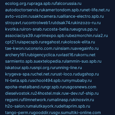
ecolog.org.ru
praga.spb.ru
falcorussia.ru
autodoctorservis.ru
kamertondom.spb.ru
net-life.net.ru
avto-vozim.ru
sakhcamera.ru
alliance-electro.spb.ru
stroyavt.ru
controlweb1.ru
tdsak74.ru
kinzozo-ru.ru
kvotka.ru
iron-snab.ru
costa-bella.ru
eugrus.pp.ru
associaciya39.ru
primexpo.spb.ru
bezmorchin.ru
ia2.ru
cpt21.ru
ispecspb.ru
regahost.ru
kolosok-elita.ru
tae-kwon.ru
consrio.com.ru
insiam.ru
avegainfo.ru
archery161.ru
bigencyclica.ru
vlast16.ru
korru.net
sarmiento.spb.su
extelopedia.ru
lammin-suo.spb.ru
iskatour.spb.ru
snpi.org.ru
running-line.ru
krygeva-spa.ru
chel.net.ru
rust-loco.ru
dugshop.ru
hl-beta.spb.ru
school494.spb.ru
mymubaby.ru
epoha-metalband.ru
ngr.spb.ru
rusgosnews.com
dieselvostok.ru
24hostel.msk.ru
w-dev.ru
f-ship.ru
regsmi.ru
filmnetwork.ru
malinasp.ru
kinosvin.ru
h2o-salon.ru
malutkayork.ru
deltaprim.spb.ru
tango-perm.ru
gooddir.ru
sgv.su
multiki-online.com