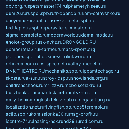
dcv.org.ru
spetsmaster174.ru
ipkameryhiseeu.ru
dum26.ru
ruspol.spb.ru
fr-opendp.ru
kam-solnyshko.ru
cheyenne-arapaho.ru
sevzapmetal.spb.ru
ted-lapidus.spb.ru
parasite-eliminator.ru
sigma-complete.ru
modernworld.ru
dama-moda.ru
eholot-group.ru
sk-nvkz.ru
DRONGOLD.RU
democratia2.ru
i-farmer.ru
mass-sport.org
jablonex.spb.ru
bookmess.ru
linkword.ru
refineua.com.ru
cs-spec.net.ru
altay-mebel.ru
DNK-THEATRE.RU
mechaniks.spb.ru
ipcamtechage.ru
skosta.ru
a-sun.ru
stroy-ldsp.ru
snowlands.org.ru
childrensshoes.ru
mrlizzy.ru
mebelsofiakrd.ru
bulizhenko.ru
rumantick.net.ru
mtszerno.ru
daily-fishing.ru
glushiteli-v-spb.ru
megasat.org.ru
localization.net.ru
flyingfish.pp.ru
ds5teremok.ru
aclib.spb.ru
komissionka30.ru
mag-profit.ru
icentre-74.ru
leasing-nsk.ru
hd39.ru
rcd.com.ru
bioprot.ru
deltaextreme.ru
mirkotlov07.ru