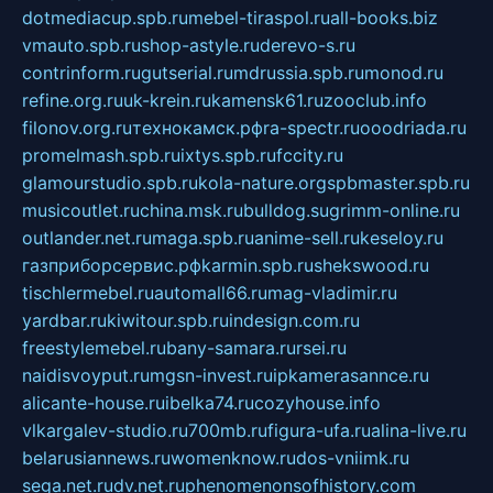
dotmediacup.spb.ru
mebel-tiraspol.ru
all-books.biz
vmauto.spb.ru
shop-astyle.ru
derevo-s.ru
contrinform.ru
gutserial.ru
mdrussia.spb.ru
monod.ru
refine.org.ru
uk-krein.ru
kamensk61.ru
zooclub.info
filonov.org.ru
технокамск.рф
ra-spectr.ru
ooodriada.ru
promelmash.spb.ru
ixtys.spb.ru
fccity.ru
glamourstudio.spb.ru
kola-nature.org
spbmaster.spb.ru
musicoutlet.ru
china.msk.ru
bulldog.su
grimm-online.ru
outlander.net.ru
maga.spb.ru
anime-sell.ru
keseloy.ru
газприборсервис.рф
karmin.spb.ru
shekswood.ru
tischlermebel.ru
automall66.ru
mag-vladimir.ru
yardbar.ru
kiwitour.spb.ru
indesign.com.ru
freestylemebel.ru
bany-samara.ru
rsei.ru
naidisvoyput.ru
mgsn-invest.ru
ipkamerasannce.ru
alicante-house.ru
ibelka74.ru
cozyhouse.info
vlkargalev-studio.ru
700mb.ru
figura-ufa.ru
alina-live.ru
belarusiannews.ru
womenknow.ru
dos-vniimk.ru
sega.net.ru
dv.net.ru
phenomenonsofhistory.com