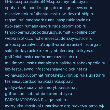
hl-beta.spb.ru
school494.spb.ru
mymubaby.ru
epoha-metalband.ru
ngr.spb.ru
rusgosnews.com
dieselvostok.ru
24hostel.msk.ru
w-dev.ru
f-ship.ru
regsmi.ru
filmnetwork.ru
malinasp.ru
kinosvin.ru
h2o-salon.ru
malutkayork.ru
deltaprim.spb.ru
tango-perm.ru
gooddir.ru
sgv.su
multiki-online.com
webkrasotki.com
cherinvest.ru
detskiy-ostrov.ru
ankou.spb.ru
alvesta1.ru
pdf-creator.ru
nix-files.org.ru
sakhatoday.ru
elektrikersymboler.ru
sputnikyes.ru
golf2club.msk.ru
aeforums.ru
zallclub.ru
multimodal.msk.ru
habaigry.ru
haikko.ru
sobakopedia.ru
isz-fest.ru
ewnc.info
screensaver-clock.net.ru
volnav.spb.ru
comnat.ru
npf.net.ru
7bit.pp.ru
kalugatur.ru
tesiaes.ru
card.com.ru
kazanka.spb.ru
gildiya-kuznecov.ru
kameryboavision.ru
griffoncom.spb.ru
fabrika-emotsiy.ru
PARK-MATROSOVA.RU
agat.spb.ru
avtoyurist-moskva1.ru
hardware.org.ru
схема-авто.рф