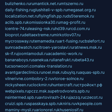
bulizhenko.ru
rumantick.net.ru
mtszerno.ru
daily-fishing.ru
glushiteli-v-spb.ru
megasat.org.ru
localization.net.ru
flyingfish.pp.ru
ds5teremok.ru
aclib.spb.ru
komissionka30.ru
mag-profit.ru
icentre-74.ru
leasing-nsk.ru
hd39.ru
rcd.com.ru
bioprot.ru
deltaextreme.ru
mirkotlov07.ru
mycrossway.ru
temamedia.ru
art-fusing.ru
cbslefort.ru
sunroadwatch.ru
citroen-yaroslavl.ru
ratnews.msk.ru
sk-if.ru
joomlamoduli.ru
academic-work.ru
bananaboys.ru
sanekua.ru
lianafrukt.ru
beta43.ru
tucsonwoori.com
alex-translation.ru
avantgardeclinics.ru
noel.msk.ru
buylq.ru
aquas-spb.ru
vilnerivne.com
bobry-2.ru
vtoroe-solnce.ru
nickysheen.ru
clockmir.ru
huntercraft.ru
стройокт.рф
webpixels.ru
pczz.msk.su
petrodvorets.spb.ru
nsintermed.spb.ru
avtovirazh-24.ru
jazzq.ru
czecot.ru
cruizi.spb.ru
spasskaya.spb.ru
kniris.ru
vkpeople.com
maminy-mysli.ru
arionorel.ru
khuseniosif.ru