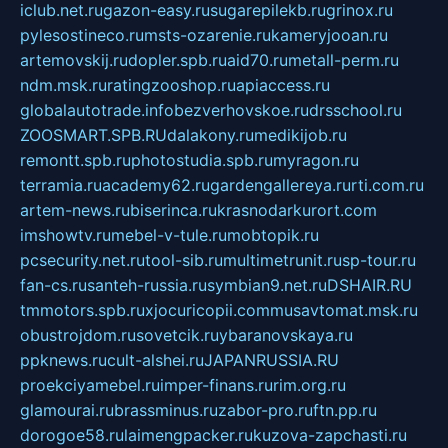
iclub.net.ru
gazon-easy.ru
sugarepilekb.ru
grinox.ru
pylesostineco.ru
msts-ozarenie.ru
kameryjooan.ru
artemovskij.ru
dopler.spb.ru
aid70.ru
metall-perm.ru
ndm.msk.ru
ratingzooshop.ru
apiaccess.ru
globalautotrade.info
bezverhovskoe.ru
drsschool.ru
ZOOSMART.SPB.RU
dalakony.ru
medikijob.ru
remontt.spb.ru
photostudia.spb.ru
myragon.ru
terramia.ru
academy62.ru
gardengallereya.ru
rti.com.ru
artem-news.ru
biserinca.ru
krasnodarkurort.com
imshowtv.ru
mebel-v-tule.ru
mobtopik.ru
pcsecurity.net.ru
tool-sib.ru
multimetrunit.ru
sp-tour.ru
fan-cs.ru
santeh-russia.ru
symbian9.net.ru
DSHAIR.RU
tmmotors.spb.ru
xjocuricopii.com
musavtomat.msk.ru
obustrojdom.ru
sovetcik.ru
ybaranovskaya.ru
ppknews.ru
cult-alshei.ru
JAPANRUSSIA.RU
proekciyamebel.ru
imper-finans.ru
rim.org.ru
glamourai.ru
brassminus.ru
zabor-pro.ru
ftn.pp.ru
dorogoe58.ru
laimengpacker.ru
kuzova-zapchasti.ru