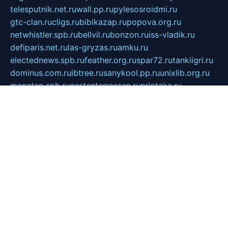
telesputnik.net.ru
wall.pp.ru
pylesosroidmi.ru
gtc-clan.ru
cligs.ru
bibikazap.ru
popova.org.ru
netwhistler.spb.ru
bellvil.ru
bonzon.ru
iss-vladik.ru
defiparis.net.ru
las-gryzas.ru
amku.ru
electednews.spb.ru
feather.org.ru
spar72.ru
tankiigri.ru
dominus.com.ru
ibtree.ru
sanykool.pp.ru
unixlib.org.ru
menatep.spb.ru
gartenterrassen.ru
printeka.ru
skvozilka.com.ru
parkovka-pub.ru
lovemobi.ru
art-ru.ru
emulatorz.com.ru
alucomp.com.ru
tatforum.com.ru
alternativa-profi.ru
dermakler.ru
artsurvey.ru
aredir.ru
khimspas.ru
centr-maxi.ru
2018r.ru
bort-stomer-defort.ru
professional2.ru
gibsons.ru
artselena.ru
art-pilot.ru
ingredient.spb.ru
npfpolimer.spb.ru
argentum.spb.ru
hom-edu.ru
af-num.ru
cashadvanceamericasev.org
trexp.spb.ru
apteka-gerzena.ru
vasilyevka.msk.ru
personalloanrgx.org
tishanskiysdk.ru
atma-volga.ru
yoga-media.ru
asmirnov.ru
betonvodincovo.ru