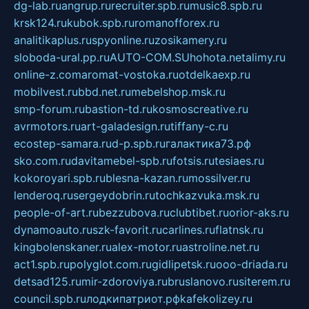
dg-lab.ru
angrup.ru
recruiter.spb.ru
music8.spb.ru
krsk124.ru
kubok.spb.ru
romanofforex.ru
analitikaplus.ru
spyonline.ru
zosikamery.ru
sloboda-ural.pp.ru
AUTO-COM.SU
hohota.net
alimy.ru
online-z.com
aromat-vostoka.ru
otdelkaexp.ru
mobilvest.ru
bbd.net.ru
mebelshop.msk.ru
smp-forum.ru
bastion-td.ru
kosmoscreative.ru
avrmotors.ru
art-galadesign.ru
tiffany-c.ru
ecostep-samara.ru
d-p.spb.ru
галактика73.рф
sko.com.ru
davitamebel-spb.ru
fotsis.ru
tesiaes.ru
kokoroyari.spb.ru
blesna-kazan.ru
mossilver.ru
lenderoq.ru
sergeydobrin.ru
tochkazvuka.msk.ru
people-of-art.ru
bezzubova.ru
clubtibet.ru
orior-aks.ru
dynamoauto.ru
szk-favorit.ru
carlines.ru
flatnsk.ru
kingbolenskaner.ru
alex-motor.ru
astroline.net.ru
act1.spb.ru
polyglot.com.ru
gidlipetsk.ru
ooo-driada.ru
detsad125.ru
mir-zdoroviya.ru
bruslanovo.ru
siterem.ru
council.spb.ru
лодкипатриот.рф
kafekolizey.ru