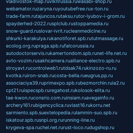
vladivostok-map.ru
vlknrussia.ru
wasabi-shop.ru
webamator.ru
zaryna.ru
youtubefree.ru
x-ton.ru
trade-farm.ru
tajuncos.ru
taksu.ru
tor-lyubov-i-grom.ru
spayderhed-2022.ru
splclub.ru
stoppamedia.ru
snow-guard.ru
slovar-ivrit.ru
cleanmedicine.ru
shkurki-karakulya.ru
kanotiforet.spb.ru
tutmassage.ru
ecolog.org.ru
praga.spb.ru
falcorussia.ru
autodoctorservis.ru
kamertondom.spb.ru
net-life.net.ru
avto-vozim.ru
sakhcamera.ru
alliance-electro.spb.ru
stroyavt.ru
controlweb1.ru
tdsak74.ru
kinzozo-ru.ru
kvotka.ru
iron-snab.ru
costa-bella.ru
eugrus.pp.ru
associaciya39.ru
primexpo.spb.ru
bezmorchin.ru
ia2.ru
cpt21.ru
ispecspb.ru
regahost.ru
kolosok-elita.ru
tae-kwon.ru
consrio.com.ru
insiam.ru
avegainfo.ru
archery161.ru
bigencyclica.ru
vlast16.ru
korru.net
sarmiento.spb.su
extelopedia.ru
lammin-suo.spb.ru
iskatour.spb.ru
snpi.org.ru
running-line.ru
krygeva-spa.ru
chel.net.ru
rust-loco.ru
dugshop.ru