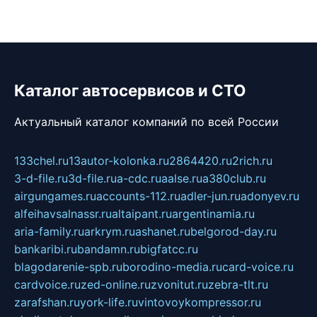
Каталог автосервисов и СТО
Актуальный каталог компаний по всей России
133chel.ru
13autor-kolonka.ru
2864420.ru
2rich.ru
3-d-file.ru
3d-file.ru
a-cdc.ru
aalse.ru
a380club.ru
airgungames.ru
accounts-112.ru
adler-jun.ru
adonyev.ru
alfeihavsalnassr.ru
altaipant.ru
argentinamia.ru
aria-family.ru
arkrym.ru
ashanet.ru
belgorod-day.ru
bankaribi.ru
bandamn.ru
bigfatcc.ru
blagodarenie-spb.ru
borodino-media.ru
card-voice.ru
cardvoice.ru
zed-online.ru
zvonitut.ru
zebra-tlt.ru
zarafshan.ru
york-life.ru
vintovoykompressor.ru