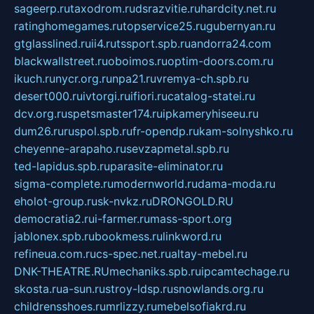
sageerp.ru
taxodrom.ru
dsrazvitie.ru
hardcity.net.ru
ratinghomegames.ru
topservice25.ru
gubernyan.ru
gtglasslined.ru
ii4.ru
tssport.spb.ru
andorra24.com
blackwallstreet.ru
oboimos.ru
optim-doors.com.ru
ikuch.ru
nycr.org.ru
npa21.ru
vremya-ch.spb.ru
desert000.ru
ivtorgi.ru
ifiori.ru
catalog-statei.ru
dcv.org.ru
spetsmaster174.ru
ipkameryhiseeu.ru
dum26.ru
ruspol.spb.ru
fr-opendp.ru
kam-solnyshko.ru
cheyenne-arapaho.ru
sevzapmetal.spb.ru
ted-lapidus.spb.ru
parasite-eliminator.ru
sigma-complete.ru
modernworld.ru
dama-moda.ru
eholot-group.ru
sk-nvkz.ru
DRONGOLD.RU
democratia2.ru
i-farmer.ru
mass-sport.org
jablonex.spb.ru
bookmess.ru
linkword.ru
refineua.com.ru
cs-spec.net.ru
altay-mebel.ru
DNK-THEATRE.RU
mechaniks.spb.ru
ipcamtechage.ru
skosta.ru
a-sun.ru
stroy-ldsp.ru
snowlands.org.ru
childrensshoes.ru
mrlizzy.ru
mebelsofiakrd.ru