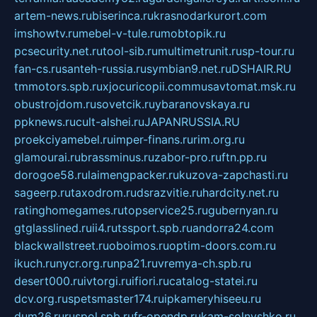
artem-news.ru
biserinca.ru
krasnodarkurort.com
imshowtv.ru
mebel-v-tule.ru
mobtopik.ru
pcsecurity.net.ru
tool-sib.ru
multimetrunit.ru
sp-tour.ru
fan-cs.ru
santeh-russia.ru
symbian9.net.ru
DSHAIR.RU
tmmotors.spb.ru
xjocuricopii.com
musavtomat.msk.ru
obustrojdom.ru
sovetcik.ru
ybaranovskaya.ru
ppknews.ru
cult-alshei.ru
JAPANRUSSIA.RU
proekciyamebel.ru
imper-finans.ru
rim.org.ru
glamourai.ru
brassminus.ru
zabor-pro.ru
ftn.pp.ru
dorogoe58.ru
laimengpacker.ru
kuzova-zapchasti.ru
sageerp.ru
taxodrom.ru
dsrazvitie.ru
hardcity.net.ru
ratinghomegames.ru
topservice25.ru
gubernyan.ru
gtglasslined.ru
ii4.ru
tssport.spb.ru
andorra24.com
blackwallstreet.ru
oboimos.ru
optim-doors.com.ru
ikuch.ru
nycr.org.ru
npa21.ru
vremya-ch.spb.ru
desert000.ru
ivtorgi.ru
ifiori.ru
catalog-statei.ru
dcv.org.ru
spetsmaster174.ru
ipkameryhiseeu.ru
dum26.ru
ruspol.spb.ru
fr-opendp.ru
kam-solnyshko.ru