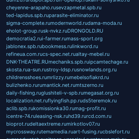
cheyenne-arapaho.ru
sevzapmetal.spb.ru
ted-lapidus.spb.ru
parasite-eliminator.ru
sigma-complete.ru
modernworld.ru
dama-moda.ru
eholot-group.ru
sk-nvkz.ru
DRONGOLD.RU
democratia2.ru
i-farmer.ru
mass-sport.org
jablonex.spb.ru
bookmess.ru
linkword.ru
refineua.com.ru
cs-spec.net.ru
altay-mebel.ru
DNK-THEATRE.RU
mechaniks.spb.ru
ipcamtechage.ru
skosta.ru
a-sun.ru
stroy-ldsp.ru
snowlands.org.ru
childrensshoes.ru
mrlizzy.ru
mebelsofiakrd.ru
bulizhenko.ru
rumantick.net.ru
mtszerno.ru
daily-fishing.ru
glushiteli-v-spb.ru
megasat.org.ru
localization.net.ru
flyingfish.pp.ru
ds5teremok.ru
aclib.spb.ru
komissionka30.ru
mag-profit.ru
icentre-74.ru
leasing-nsk.ru
hd39.ru
rcd.com.ru
bioprot.ru
deltaextreme.ru
mirkotlov07.ru
mycrossway.ru
temamedia.ru
art-fusing.ru
cbslefort.ru