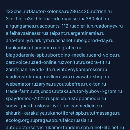
133chel.ru
13autor-kolonka.ru
2864420.ru
2rich.ru
3-d-file.ru
3d-file.ru
a-cdc.ru
aalse.ru
a380club.ru
airgungames.ru
accounts-112.ru
adler-jun.ru
adonyev.ru
alfeihavsalnassr.ru
altaipant.ru
argentinamia.ru
aria-family.ru
arkrym.ru
ashanet.ru
belgorod-day.ru
bankaribi.ru
bandamn.ru
bigfatcc.ru
blagodarenie-spb.ru
borodino-media.ru
card-voice.ru
cardvoice.ru
zed-online.ru
zvonitut.ru
zebra-tlt.ru
zarafshan.ru
york-life.ru
vintovoykompressor.ru
vladivostok-map.ru
vlknrussia.ru
wasabi-shop.ru
webamator.ru
zaryna.ru
youtubefree.ru
x-ton.ru
trade-farm.ru
tajuncos.ru
taksu.ru
tor-lyubov-i-grom.ru
spayderhed-2022.ru
splclub.ru
stoppamedia.ru
snow-guard.ru
slovar-ivrit.ru
cleanmedicine.ru
shkurki-karakulya.ru
kanotiforet.spb.ru
tutmassage.ru
ecolog.org.ru
praga.spb.ru
falcorussia.ru
autodoctorservis.ru
kamertondom.spb.ru
net-life.net.ru