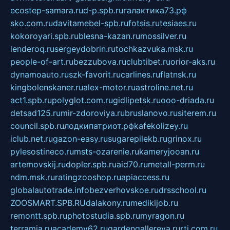
ecostep-samara.ru
d-p.spb.ru
галактика73.рф
sko.com.ru
davitamebel-spb.ru
fotsis.ru
tesiaes.ru
kokoroyari.spb.ru
blesna-kazan.ru
mossilver.ru
lenderoq.ru
sergeydobrin.ru
tochkazvuka.msk.ru
people-of-art.ru
bezzubova.ru
clubtibet.ru
orior-aks.ru
dynamoauto.ru
szk-favorit.ru
carlines.ru
flatnsk.ru
kingbolenskaner.ru
alex-motor.ru
astroline.net.ru
act1.spb.ru
polyglot.com.ru
gidlipetsk.ru
ooo-driada.ru
detsad125.ru
mir-zdoroviya.ru
bruslanovo.ru
siterem.ru
council.spb.ru
лодкипатриот.рф
kafekolizey.ru
iclub.net.ru
gazon-easy.ru
sugarepilekb.ru
grinox.ru
pylesostineco.ru
msts-ozarenie.ru
kameryjooan.ru
artemovskij.ru
dopler.spb.ru
aid70.ru
metall-perm.ru
ndm.msk.ru
ratingzooshop.ru
apiaccess.ru
globalautotrade.info
bezverhovskoe.ru
drsschool.ru
ZOOSMART.SPB.RU
dalakony.ru
medikijob.ru
remontt.spb.ru
photostudia.spb.ru
myragon.ru
terramia.ru
academy62.ru
gardengallereya.ru
rti.com.ru