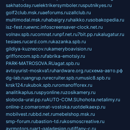
sakhatoday.ru
elektrikersymboler.ru
sputnikyes.ru
golf2club.msk.ru
aeforums.ru
zallclub.ru
multimodal.msk.ru
habaigry.ru
haikko.ru
sobakopedia.ru
isz-fest.ru
ewnc.info
screensaver-clock.net.ru
volnav.spb.ru
comnat.ru
npf.net.ru
7bit.pp.ru
kalugatur.ru
tesiaes.ru
card.com.ru
kazanka.spb.ru
gildiya-kuznecov.ru
kameryboavision.ru
griffoncom.spb.ru
fabrika-emotsiy.ru
PARK-MATROSOVA.RU
agat.spb.ru
avtoyurist-moskva1.ru
hardware.org.ru
схема-авто.рф
dg-lab.ru
angrup.ru
recruiter.spb.ru
music8.spb.ru
krsk124.ru
kubok.spb.ru
romanofforex.ru
analitikaplus.ru
spyonline.ru
zosikamery.ru
sloboda-ural.pp.ru
AUTO-COM.SU
hohota.net
alimy.ru
online-z.com
aromat-vostoka.ru
otdelkaexp.ru
mobilvest.ru
bbd.net.ru
mebelshop.msk.ru
smp-forum.ru
bastion-td.ru
kosmoscreative.ru
avrmotors.ru
art-galadesign.ru
tiffany-c.ru