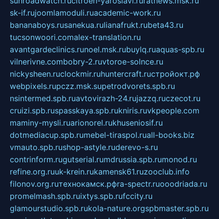
sunroadwatch.ru
citroen-yaroslavl.ru
ratnews.msk.ru
sk-if.ru
joomlamoduli.ru
academic-work.ru
bananaboys.ru
sanekua.ru
lianafrukt.ru
beta43.ru
tucsonwoori.com
alex-translation.ru
avantgardeclinics.ru
noel.msk.ru
buylq.ru
aquas-spb.ru
vilnerivne.com
bobry-2.ru
vtoroe-solnce.ru
nickysheen.ru
clockmir.ru
huntercraft.ru
стройокт.рф
webpixels.ru
pczz.msk.su
petrodvorets.spb.ru
nsintermed.spb.ru
avtovirazh-24.ru
jazzq.ru
czecot.ru
cruizi.spb.ru
spasskaya.spb.ru
kniris.ru
vkpeople.com
maminy-mysli.ru
arionorel.ru
khuseniosif.ru
dotmediacup.spb.ru
mebel-tiraspol.ru
all-books.biz
vmauto.spb.ru
shop-astyle.ru
derevo-s.ru
contrinform.ru
gutserial.ru
mdrussia.spb.ru
monod.ru
refine.org.ru
uk-krein.ru
kamensk61.ru
zooclub.info
filonov.org.ru
технокамск.рф
ra-spectr.ru
ooodriada.ru
promelmash.spb.ru
ixtys.spb.ru
fccity.ru
glamourstudio.spb.ru
kola-nature.org
spbmaster.spb.ru