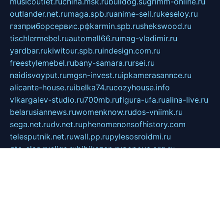
musicoutlet.ru
china.msk.ru
bulldog.su
grimm-online.ru
outlander.net.ru
maga.spb.ru
anime-sell.ru
keseloy.ru
газприборсервис.рф
karmin.spb.ru
shekswood.ru
tischlermebel.ru
automall66.ru
mag-vladimir.ru
yardbar.ru
kiwitour.spb.ru
indesign.com.ru
freestylemebel.ru
bany-samara.ru
rsei.ru
naidisvoyput.ru
mgsn-invest.ru
ipkamerasannce.ru
alicante-house.ru
ibelka74.ru
cozyhouse.info
vlkargalev-studio.ru
700mb.ru
figura-ufa.ru
alina-live.ru
belarusiannews.ru
womenknow.ru
dos-vniimk.ru
sega.net.ru
dv.net.ru
phenomenonsofhistory.com
telesputnik.net.ru
wall.pp.ru
pylesosroidmi.ru
gtc-clan.ru
cligs.ru
bibikazap.ru
popova.org.ru
netwhistler.spb.ru
bellvil.ru
bonzon.ru
iss-vladik.ru
defiparis.net.ru
las-gryzas.ru
amku.ru
electednews.spb.ru
feather.org.ru
spar72.ru
tankiigri.ru
dominus.com.ru
ibtree.ru
sanykool.pp.ru
unixlib.org.ru
menatep.spb.ru
gartenterrassen.ru
printeka.ru