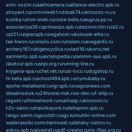
avto-vozim.ru
sakhcamera.ru
alliance-electro.spb.ru
stroyavt.ru
controlweb1.ru
tdsak74.ru
kinzozo-ru.ru
kvotka.ru
iron-snab.ru
costa-bella.ru
eugrus.pp.ru
associaciya39.ru
primexpo.spb.ru
bezmorchin.ru
ia2.ru
cpt21.ru
ispecspb.ru
regahost.ru
kolosok-elita.ru
tae-kwon.ru
consrio.com.ru
insiam.ru
avegainfo.ru
archery161.ru
bigencyclica.ru
vlast16.ru
korru.net
sarmiento.spb.su
extelopedia.ru
lammin-suo.spb.ru
iskatour.spb.ru
snpi.org.ru
running-line.ru
krygeva-spa.ru
chel.net.ru
rust-loco.ru
dugshop.ru
hl-beta.spb.ru
school494.spb.ru
mymubaby.ru
epoha-metalband.ru
ngr.spb.ru
rusgosnews.com
dieselvostok.ru
24hostel.msk.ru
w-dev.ru
f-ship.ru
regsmi.ru
filmnetwork.ru
malinasp.ru
kinosvin.ru
h2o-salon.ru
malutkayork.ru
deltaprim.spb.ru
tango-perm.ru
gooddir.ru
sgv.su
multiki-online.com
webkrasotki.com
cherinvest.ru
detskiy-ostrov.ru
ankou.spb.ru
alvesta1.ru
pdf-creator.ru
nix-files.org.ru