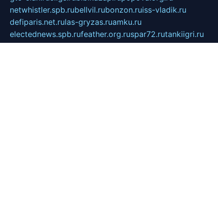
netwhistler.spb.ru
bellvil.ru
bonzon.ru
iss-vladik.ru
defiparis.net.ru
las-gryzas.ru
amku.ru
electednews.spb.ru
feather.org.ru
spar72.ru
tankiigri.ru
dominus.com.ru
ibtree.ru
sanykool.pp.ru
unixlib.org.ru
menatep.spb.ru
gartenterrassen.ru
printeka.ru
skvozilka.com.ru
parkovka-pub.ru
lovemobi.ru
art-ru.ru
emulatorz.com.ru
alucomp.com.ru
tatforum.com.ru
alternativa-profi.ru
dermakler.ru
artsurvey.ru
aredir.ru
khimspas.ru
centr-maxi.ru
2018r.ru
bort-stomer-defort.ru
professional2.ru
gibsons.ru
artselena.ru
art-pilot.ru
ingredient.spb.ru
npfpolimer.spb.ru
argentum.spb.ru
hom-edu.ru
af-num.ru
cashadvanceamericasev.org
trexp.spb.ru
apteka-gerzena.ru
vasilyevka.msk.ru
personalloanrgx.org
tishanskiysdk.ru
atma-volga.ru
yoga-media.ru
asmirnov.ru
betonvodincovo.ru
panonature.spb.ru
altai-team.ru
svobodatort.ru
taxi-rating.ru
icats24.ru
galeksy.ru
fixdream.ru