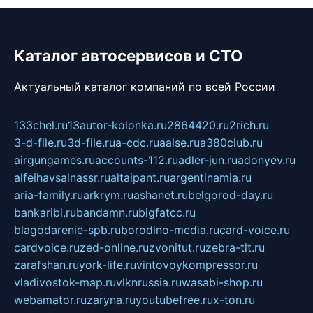
Каталог автосервисов и СТО
Актуальный каталог компаний по всей России
133chel.ru
13autor-kolonka.ru
2864420.ru
2rich.ru
3-d-file.ru
3d-file.ru
a-cdc.ru
aalse.ru
a380club.ru
airgungames.ru
accounts-112.ru
adler-jun.ru
adonyev.ru
alfeihavsalnassr.ru
altaipant.ru
argentinamia.ru
aria-family.ru
arkrym.ru
ashanet.ru
belgorod-day.ru
bankaribi.ru
bandamn.ru
bigfatcc.ru
blagodarenie-spb.ru
borodino-media.ru
card-voice.ru
cardvoice.ru
zed-online.ru
zvonitut.ru
zebra-tlt.ru
zarafshan.ru
york-life.ru
vintovoykompressor.ru
vladivostok-map.ru
vlknrussia.ru
wasabi-shop.ru
webamator.ru
zaryna.ru
youtubefree.ru
x-ton.ru