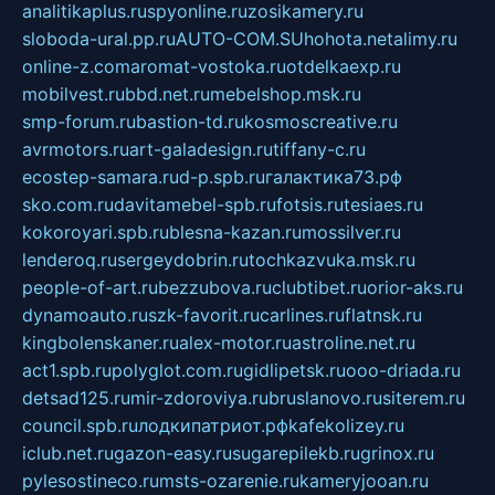
analitikaplus.ru
spyonline.ru
zosikamery.ru
sloboda-ural.pp.ru
AUTO-COM.SU
hohota.net
alimy.ru
online-z.com
aromat-vostoka.ru
otdelkaexp.ru
mobilvest.ru
bbd.net.ru
mebelshop.msk.ru
smp-forum.ru
bastion-td.ru
kosmoscreative.ru
avrmotors.ru
art-galadesign.ru
tiffany-c.ru
ecostep-samara.ru
d-p.spb.ru
галактика73.рф
sko.com.ru
davitamebel-spb.ru
fotsis.ru
tesiaes.ru
kokoroyari.spb.ru
blesna-kazan.ru
mossilver.ru
lenderoq.ru
sergeydobrin.ru
tochkazvuka.msk.ru
people-of-art.ru
bezzubova.ru
clubtibet.ru
orior-aks.ru
dynamoauto.ru
szk-favorit.ru
carlines.ru
flatnsk.ru
kingbolenskaner.ru
alex-motor.ru
astroline.net.ru
act1.spb.ru
polyglot.com.ru
gidlipetsk.ru
ooo-driada.ru
detsad125.ru
mir-zdoroviya.ru
bruslanovo.ru
siterem.ru
council.spb.ru
лодкипатриот.рф
kafekolizey.ru
iclub.net.ru
gazon-easy.ru
sugarepilekb.ru
grinox.ru
pylesostineco.ru
msts-ozarenie.ru
kameryjooan.ru