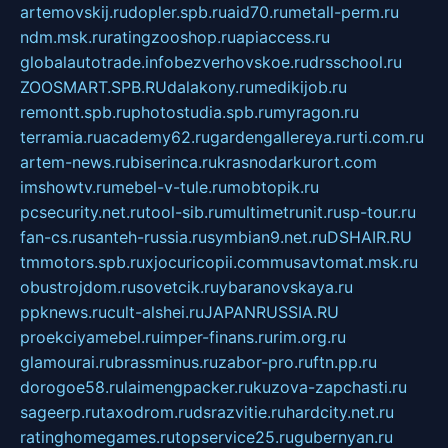
artemovskij.ru
dopler.spb.ru
aid70.ru
metall-perm.ru
ndm.msk.ru
ratingzooshop.ru
apiaccess.ru
globalautotrade.info
bezverhovskoe.ru
drsschool.ru
ZOOSMART.SPB.RU
dalakony.ru
medikijob.ru
remontt.spb.ru
photostudia.spb.ru
myragon.ru
terramia.ru
academy62.ru
gardengallereya.ru
rti.com.ru
artem-news.ru
biserinca.ru
krasnodarkurort.com
imshowtv.ru
mebel-v-tule.ru
mobtopik.ru
pcsecurity.net.ru
tool-sib.ru
multimetrunit.ru
sp-tour.ru
fan-cs.ru
santeh-russia.ru
symbian9.net.ru
DSHAIR.RU
tmmotors.spb.ru
xjocuricopii.com
musavtomat.msk.ru
obustrojdom.ru
sovetcik.ru
ybaranovskaya.ru
ppknews.ru
cult-alshei.ru
JAPANRUSSIA.RU
proekciyamebel.ru
imper-finans.ru
rim.org.ru
glamourai.ru
brassminus.ru
zabor-pro.ru
ftn.pp.ru
dorogoe58.ru
laimengpacker.ru
kuzova-zapchasti.ru
sageerp.ru
taxodrom.ru
dsrazvitie.ru
hardcity.net.ru
ratinghomegames.ru
topservice25.ru
gubernyan.ru