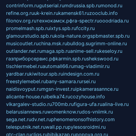
contrinform.ru
gutserial.ru
mdrussia.spb.ru
monod.ru
refine.org.ru
uk-krein.ru
kamensk61.ru
zooclub.info
filonov.org.ru
технокамск.рф
ra-spectr.ru
ooodriada.ru
promelmash.spb.ru
ixtys.spb.ru
fccity.ru
glamourstudio.spb.ru
kola-nature.org
spbmaster.spb.ru
musicoutlet.ru
china.msk.ru
bulldog.su
grimm-online.ru
outlander.net.ru
maga.spb.ru
anime-sell.ru
keseloy.ru
газприборсервис.рф
karmin.spb.ru
shekswood.ru
tischlermebel.ru
automall66.ru
mag-vladimir.ru
yardbar.ru
kiwitour.spb.ru
indesign.com.ru
freestylemebel.ru
bany-samara.ru
rsei.ru
naidisvoyput.ru
mgsn-invest.ru
ipkamerasannce.ru
alicante-house.ru
ibelka74.ru
cozyhouse.info
vlkargalev-studio.ru
700mb.ru
figura-ufa.ru
alina-live.ru
belarusiannews.ru
womenknow.ru
dos-vniimk.ru
sega.net.ru
dv.net.ru
phenomenonsofhistory.com
telesputnik.net.ru
wall.pp.ru
pylesosroidmi.ru
gtc-clan.ru
cligs.ru
bibikazap.ru
popova.org.ru