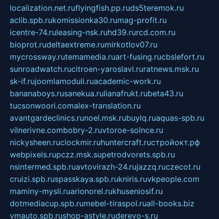
localization.net.ru
flyingfish.pp.ru
ds5teremok.ru
aclib.spb.ru
komissionka30.ru
mag-profit.ru
icentre-74.ru
leasing-nsk.ru
hd39.ru
rcd.com.ru
bioprot.ru
deltaextreme.ru
mirkotlov07.ru
mycrossway.ru
temamedia.ru
art-fusing.ru
cbslefort.ru
sunroadwatch.ru
citroen-yaroslavl.ru
ratnews.msk.ru
sk-if.ru
joomlamoduli.ru
academic-work.ru
bananaboys.ru
sanekua.ru
lianafrukt.ru
beta43.ru
tucsonwoori.com
alex-translation.ru
avantgardeclinics.ru
noel.msk.ru
buylq.ru
aquas-spb.ru
vilnerivne.com
bobry-2.ru
vtoroe-solnce.ru
nickysheen.ru
clockmir.ru
huntercraft.ru
стройокт.рф
webpixels.ru
pczz.msk.su
petrodvorets.spb.ru
nsintermed.spb.ru
avtovirazh-24.ru
jazzq.ru
czecot.ru
cruizi.spb.ru
spasskaya.spb.ru
kniris.ru
vkpeople.com
maminy-mysli.ru
arionorel.ru
khuseniosif.ru
dotmediacup.spb.ru
mebel-tiraspol.ru
all-books.biz
vmauto.spb.ru
shop-astyle.ru
derevo-s.ru