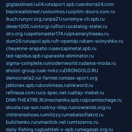
gtglasslined.ru
ii4.ru
tssport.spb.ru
andorra24.com
blackwallstreet.ru
oboimos.ru
optim-doors.com.ru
ikuch.ru
nycr.org.ru
npa21.ru
vremya-ch.spb.ru
desert000.ru
ivtorgi.ru
ifiori.ru
catalog-statei.ru
dcv.org.ru
spetsmaster174.ru
ipkameryhiseeu.ru
dum26.ru
ruspol.spb.ru
fr-opendp.ru
kam-solnyshko.ru
cheyenne-arapaho.ru
sevzapmetal.spb.ru
ted-lapidus.spb.ru
parasite-eliminator.ru
sigma-complete.ru
modernworld.ru
dama-moda.ru
eholot-group.ru
sk-nvkz.ru
DRONGOLD.RU
democratia2.ru
i-farmer.ru
mass-sport.org
jablonex.spb.ru
bookmess.ru
linkword.ru
refineua.com.ru
cs-spec.net.ru
altay-mebel.ru
DNK-THEATRE.RU
mechaniks.spb.ru
ipcamtechage.ru
skosta.ru
a-sun.ru
stroy-ldsp.ru
snowlands.org.ru
childrensshoes.ru
mrlizzy.ru
mebelsofiakrd.ru
bulizhenko.ru
rumantick.net.ru
mtszerno.ru
daily-fishing.ru
glushiteli-v-spb.ru
megasat.org.ru