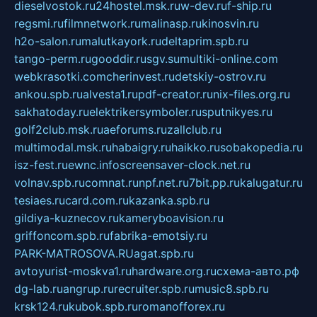
dieselvostok.ru
24hostel.msk.ru
w-dev.ru
f-ship.ru
regsmi.ru
filmnetwork.ru
malinasp.ru
kinosvin.ru
h2o-salon.ru
malutkayork.ru
deltaprim.spb.ru
tango-perm.ru
gooddir.ru
sgv.su
multiki-online.com
webkrasotki.com
cherinvest.ru
detskiy-ostrov.ru
ankou.spb.ru
alvesta1.ru
pdf-creator.ru
nix-files.org.ru
sakhatoday.ru
elektrikersymboler.ru
sputnikyes.ru
golf2club.msk.ru
aeforums.ru
zallclub.ru
multimodal.msk.ru
habaigry.ru
haikko.ru
sobakopedia.ru
isz-fest.ru
ewnc.info
screensaver-clock.net.ru
volnav.spb.ru
comnat.ru
npf.net.ru
7bit.pp.ru
kalugatur.ru
tesiaes.ru
card.com.ru
kazanka.spb.ru
gildiya-kuznecov.ru
kameryboavision.ru
griffoncom.spb.ru
fabrika-emotsiy.ru
PARK-MATROSOVA.RU
agat.spb.ru
avtoyurist-moskva1.ru
hardware.org.ru
схема-авто.рф
dg-lab.ru
angrup.ru
recruiter.spb.ru
music8.spb.ru
krsk124.ru
kubok.spb.ru
romanofforex.ru