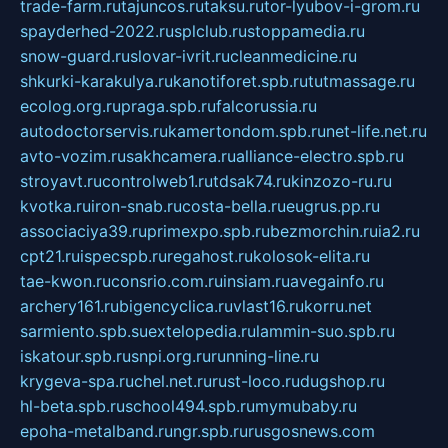
trade-farm.ru
tajuncos.ru
taksu.ru
tor-lyubov-i-grom.ru
spayderhed-2022.ru
splclub.ru
stoppamedia.ru
snow-guard.ru
slovar-ivrit.ru
cleanmedicine.ru
shkurki-karakulya.ru
kanotiforet.spb.ru
tutmassage.ru
ecolog.org.ru
praga.spb.ru
falcorussia.ru
autodoctorservis.ru
kamertondom.spb.ru
net-life.net.ru
avto-vozim.ru
sakhcamera.ru
alliance-electro.spb.ru
stroyavt.ru
controlweb1.ru
tdsak74.ru
kinzozo-ru.ru
kvotka.ru
iron-snab.ru
costa-bella.ru
eugrus.pp.ru
associaciya39.ru
primexpo.spb.ru
bezmorchin.ru
ia2.ru
cpt21.ru
ispecspb.ru
regahost.ru
kolosok-elita.ru
tae-kwon.ru
consrio.com.ru
insiam.ru
avegainfo.ru
archery161.ru
bigencyclica.ru
vlast16.ru
korru.net
sarmiento.spb.su
extelopedia.ru
lammin-suo.spb.ru
iskatour.spb.ru
snpi.org.ru
running-line.ru
krygeva-spa.ru
chel.net.ru
rust-loco.ru
dugshop.ru
hl-beta.spb.ru
school494.spb.ru
mymubaby.ru
epoha-metalband.ru
ngr.spb.ru
rusgosnews.com