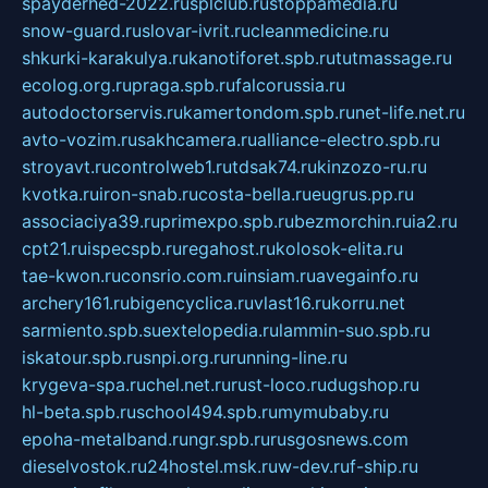
spayderhed-2022.ru
splclub.ru
stoppamedia.ru
snow-guard.ru
slovar-ivrit.ru
cleanmedicine.ru
shkurki-karakulya.ru
kanotiforet.spb.ru
tutmassage.ru
ecolog.org.ru
praga.spb.ru
falcorussia.ru
autodoctorservis.ru
kamertondom.spb.ru
net-life.net.ru
avto-vozim.ru
sakhcamera.ru
alliance-electro.spb.ru
stroyavt.ru
controlweb1.ru
tdsak74.ru
kinzozo-ru.ru
kvotka.ru
iron-snab.ru
costa-bella.ru
eugrus.pp.ru
associaciya39.ru
primexpo.spb.ru
bezmorchin.ru
ia2.ru
cpt21.ru
ispecspb.ru
regahost.ru
kolosok-elita.ru
tae-kwon.ru
consrio.com.ru
insiam.ru
avegainfo.ru
archery161.ru
bigencyclica.ru
vlast16.ru
korru.net
sarmiento.spb.su
extelopedia.ru
lammin-suo.spb.ru
iskatour.spb.ru
snpi.org.ru
running-line.ru
krygeva-spa.ru
chel.net.ru
rust-loco.ru
dugshop.ru
hl-beta.spb.ru
school494.spb.ru
mymubaby.ru
epoha-metalband.ru
ngr.spb.ru
rusgosnews.com
dieselvostok.ru
24hostel.msk.ru
w-dev.ru
f-ship.ru