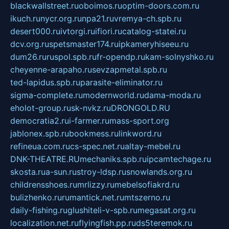
blackwallstreet.ru
oboimos.ru
optim-doors.com.ru
ikuch.ru
nycr.org.ru
npa21.ru
vremya-ch.spb.ru
desert000.ru
ivtorgi.ru
ifiori.ru
catalog-statei.ru
dcv.org.ru
spetsmaster174.ru
ipkameryhiseeu.ru
dum26.ru
ruspol.spb.ru
fr-opendp.ru
kam-solnyshko.ru
cheyenne-arapaho.ru
sevzapmetal.spb.ru
ted-lapidus.spb.ru
parasite-eliminator.ru
sigma-complete.ru
modernworld.ru
dama-moda.ru
eholot-group.ru
sk-nvkz.ru
DRONGOLD.RU
democratia2.ru
i-farmer.ru
mass-sport.org
jablonex.spb.ru
bookmess.ru
linkword.ru
refineua.com.ru
cs-spec.net.ru
altay-mebel.ru
DNK-THEATRE.RU
mechaniks.spb.ru
ipcamtechage.ru
skosta.ru
a-sun.ru
stroy-ldsp.ru
snowlands.org.ru
childrensshoes.ru
mrlizzy.ru
mebelsofiakrd.ru
bulizhenko.ru
rumantick.net.ru
mtszerno.ru
daily-fishing.ru
glushiteli-v-spb.ru
megasat.org.ru
localization.net.ru
flyingfish.pp.ru
ds5teremok.ru