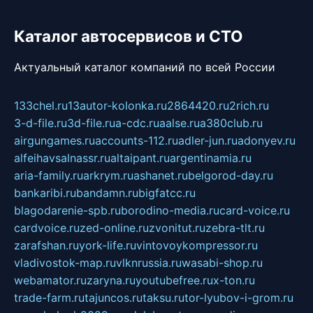
Каталог автосервисов и СТО
Актуальный каталог компаний по всей России
133chel.ru
13autor-kolonka.ru
2864420.ru
2rich.ru
3-d-file.ru
3d-file.ru
a-cdc.ru
aalse.ru
a380club.ru
airgungames.ru
accounts-112.ru
adler-jun.ru
adonyev.ru
alfeihavsalnassr.ru
altaipant.ru
argentinamia.ru
aria-family.ru
arkrym.ru
ashanet.ru
belgorod-day.ru
bankaribi.ru
bandamn.ru
bigfatcc.ru
blagodarenie-spb.ru
borodino-media.ru
card-voice.ru
cardvoice.ru
zed-online.ru
zvonitut.ru
zebra-tlt.ru
zarafshan.ru
york-life.ru
vintovoykompressor.ru
vladivostok-map.ru
vlknrussia.ru
wasabi-shop.ru
webamator.ru
zaryna.ru
youtubefree.ru
x-ton.ru
trade-farm.ru
tajuncos.ru
taksu.ru
tor-lyubov-i-grom.ru