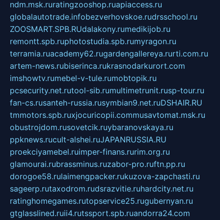
ndm.msk.ru
ratingzooshop.ru
apiaccess.ru
globalautotrade.info
bezverhovskoe.ru
drsschool.ru
ZOOSMART.SPB.RU
dalakony.ru
medikijob.ru
remontt.spb.ru
photostudia.spb.ru
myragon.ru
terramia.ru
academy62.ru
gardengallereya.ru
rti.com.ru
artem-news.ru
biserinca.ru
krasnodarkurort.com
imshowtv.ru
mebel-v-tule.ru
mobtopik.ru
pcsecurity.net.ru
tool-sib.ru
multimetrunit.ru
sp-tour.ru
fan-cs.ru
santeh-russia.ru
symbian9.net.ru
DSHAIR.RU
tmmotors.spb.ru
xjocuricopii.com
musavtomat.msk.ru
obustrojdom.ru
sovetcik.ru
ybaranovskaya.ru
ppknews.ru
cult-alshei.ru
JAPANRUSSIA.RU
proekciyamebel.ru
imper-finans.ru
rim.org.ru
glamourai.ru
brassminus.ru
zabor-pro.ru
ftn.pp.ru
dorogoe58.ru
laimengpacker.ru
kuzova-zapchasti.ru
sageerp.ru
taxodrom.ru
dsrazvitie.ru
hardcity.net.ru
ratinghomegames.ru
topservice25.ru
gubernyan.ru
gtglasslined.ru
ii4.ru
tssport.spb.ru
andorra24.com