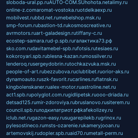
sloboda-ural.pp.ru
AUTO-COM.SU
hohota.net
alimy.ru
online-z.com
aromat-vostoka.ru
otdelkaexp.ru
mobilvest.ru
bbd.net.ru
mebelshop.msk.ru
smp-forum.ru
bastion-td.ru
kosmoscreative.ru
avrmotors.ru
art-galadesign.ru
tiffany-c.ru
ecostep-samara.ru
d-p.spb.ru
галактика73.рф
sko.com.ru
davitamebel-spb.ru
fotsis.ru
tesiaes.ru
kokoroyari.spb.ru
blesna-kazan.ru
mossilver.ru
lenderoq.ru
sergeydobrin.ru
tochkazvuka.msk.ru
people-of-art.ru
bezzubova.ru
clubtibet.ru
orior-aks.ru
dynamoauto.ru
szk-favorit.ru
carlines.ru
flatnsk.ru
kingbolenskaner.ru
alex-motor.ru
astroline.net.ru
act1.spb.ru
polyglot.com.ru
gidlipetsk.ru
ooo-driada.ru
detsad125.ru
mir-zdoroviya.ru
bruslanovo.ru
siterem.ru
council.spb.ru
лодкипатриот.рф
kafekolizey.ru
iclub.net.ru
gazon-easy.ru
sugarepilekb.ru
grinox.ru
pylesostineco.ru
msts-ozarenie.ru
kameryjooan.ru
artemovskij.ru
dopler.spb.ru
aid70.ru
metall-perm.ru