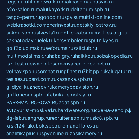
regsmi.ru
filmnetwork.ru
malinasp.ru
kinosvin.ru
h2o-salon.ru
malutkayork.ru
deltaprim.spb.ru
tango-perm.ru
gooddir.ru
sgv.su
multiki-online.com
webkrasotki.com
cherinvest.ru
detskiy-ostrov.ru
ankou.spb.ru
alvesta1.ru
pdf-creator.ru
nix-files.org.ru
sakhatoday.ru
elektrikersymboler.ru
sputnikyes.ru
golf2club.msk.ru
aeforums.ru
zallclub.ru
multimodal.msk.ru
habaigry.ru
haikko.ru
sobakopedia.ru
isz-fest.ru
ewnc.info
screensaver-clock.net.ru
volnav.spb.ru
comnat.ru
npf.net.ru
7bit.pp.ru
kalugatur.ru
tesiaes.ru
card.com.ru
kazanka.spb.ru
gildiya-kuznecov.ru
kameryboavision.ru
griffoncom.spb.ru
fabrika-emotsiy.ru
PARK-MATROSOVA.RU
agat.spb.ru
avtoyurist-moskva1.ru
hardware.org.ru
схема-авто.рф
dg-lab.ru
angrup.ru
recruiter.spb.ru
music8.spb.ru
krsk124.ru
kubok.spb.ru
romanofforex.ru
analitikaplus.ru
spyonline.ru
zosikamery.ru