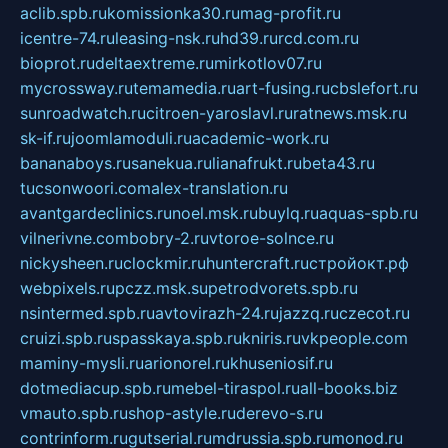
aclib.spb.ru
komissionka30.ru
mag-profit.ru
icentre-74.ru
leasing-nsk.ru
hd39.ru
rcd.com.ru
bioprot.ru
deltaextreme.ru
mirkotlov07.ru
mycrossway.ru
temamedia.ru
art-fusing.ru
cbslefort.ru
sunroadwatch.ru
citroen-yaroslavl.ru
ratnews.msk.ru
sk-if.ru
joomlamoduli.ru
academic-work.ru
bananaboys.ru
sanekua.ru
lianafrukt.ru
beta43.ru
tucsonwoori.com
alex-translation.ru
avantgardeclinics.ru
noel.msk.ru
buylq.ru
aquas-spb.ru
vilnerivne.com
bobry-2.ru
vtoroe-solnce.ru
nickysheen.ru
clockmir.ru
huntercraft.ru
стройокт.рф
webpixels.ru
pczz.msk.su
petrodvorets.spb.ru
nsintermed.spb.ru
avtovirazh-24.ru
jazzq.ru
czecot.ru
cruizi.spb.ru
spasskaya.spb.ru
kniris.ru
vkpeople.com
maminy-mysli.ru
arionorel.ru
khuseniosif.ru
dotmediacup.spb.ru
mebel-tiraspol.ru
all-books.biz
vmauto.spb.ru
shop-astyle.ru
derevo-s.ru
contrinform.ru
gutserial.ru
mdrussia.spb.ru
monod.ru