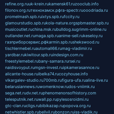
refine.org.ru
uk-krein.ru
kamensk61.ru
zooclub.info
filonov.org.ru
технокамск.рф
ra-spectr.ru
ooodriada.ru
promelmash.spb.ru
ixtys.spb.ru
fccity.ru
glamourstudio.spb.ru
kola-nature.org
spbmaster.spb.ru
musicoutlet.ru
china.msk.ru
bulldog.su
grimm-online.ru
outlander.net.ru
maga.spb.ru
anime-sell.ru
keseloy.ru
газприборсервис.рф
karmin.spb.ru
shekswood.ru
tischlermebel.ru
automall66.ru
mag-vladimir.ru
yardbar.ru
kiwitour.spb.ru
indesign.com.ru
freestylemebel.ru
bany-samara.ru
rsei.ru
naidisvoyput.ru
mgsn-invest.ru
ipkamerasannce.ru
alicante-house.ru
ibelka74.ru
cozyhouse.info
vlkargalev-studio.ru
700mb.ru
figura-ufa.ru
alina-live.ru
belarusiannews.ru
womenknow.ru
dos-vniimk.ru
sega.net.ru
dv.net.ru
phenomenonsofhistory.com
telesputnik.net.ru
wall.pp.ru
pylesosroidmi.ru
gtc-clan.ru
cligs.ru
bibikazap.ru
popova.org.ru
netwhistler.spb.ru
bellvil.ru
bonzon.ru
iss-vladik.ru