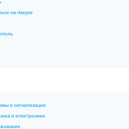
ь
льск-на-Амуре
рополь
емы и сигнализации
рика и электроника
уживание