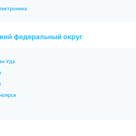
электроника
ский федеральный округ
ан-Удэ
л
к
сноярск