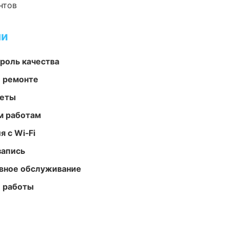
нтов
ми
роль качества
и ремонте
меты
м работам
 с Wi‑Fi
запись
вное обслуживание
е работы