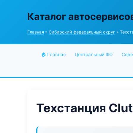
Каталог автосервисо
Главная
»
Сибирский федеральный округ
» Техста
🏠 Главная
Центральный ФО
Севе
Техстанция Clut