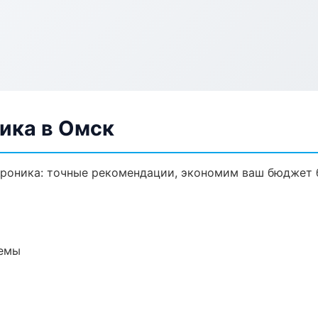
ика в Омск
троника: точные рекомендации, экономим ваш бюджет б
темы