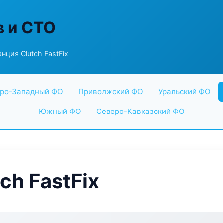
в и СТО
нция Clutch FastFix
ро-Западный ФО
Приволжский ФО
Уральский ФО
Южный ФО
Северо-Кавказский ФО
ch FastFix