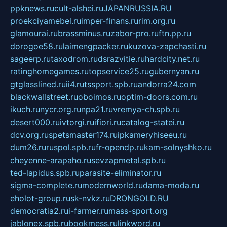
ppknews.ru
cult-alshei.ru
JAPANRUSSIA.RU
proekciyamebel.ru
imper-finans.ru
rim.org.ru
glamourai.ru
brassminus.ru
zabor-pro.ru
ftn.pp.ru
dorogoe58.ru
laimengpacker.ru
kuzova-zapchasti.ru
sageerp.ru
taxodrom.ru
dsrazvitie.ru
hardcity.net.ru
ratinghomegames.ru
topservice25.ru
gubernyan.ru
gtglasslined.ru
ii4.ru
tssport.spb.ru
andorra24.com
blackwallstreet.ru
oboimos.ru
optim-doors.com.ru
ikuch.ru
nycr.org.ru
npa21.ru
vremya-ch.spb.ru
desert000.ru
ivtorgi.ru
ifiori.ru
catalog-statei.ru
dcv.org.ru
spetsmaster174.ru
ipkameryhiseeu.ru
dum26.ru
ruspol.spb.ru
fr-opendp.ru
kam-solnyshko.ru
cheyenne-arapaho.ru
sevzapmetal.spb.ru
ted-lapidus.spb.ru
parasite-eliminator.ru
sigma-complete.ru
modernworld.ru
dama-moda.ru
eholot-group.ru
sk-nvkz.ru
DRONGOLD.RU
democratia2.ru
i-farmer.ru
mass-sport.org
jablonex.spb.ru
bookmess.ru
linkword.ru