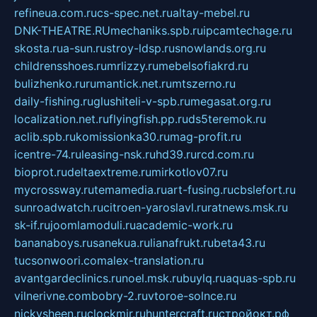
refineua.com.ru
cs-spec.net.ru
altay-mebel.ru
DNK-THEATRE.RU
mechaniks.spb.ru
ipcamtechage.ru
skosta.ru
a-sun.ru
stroy-ldsp.ru
snowlands.org.ru
childrensshoes.ru
mrlizzy.ru
mebelsofiakrd.ru
bulizhenko.ru
rumantick.net.ru
mtszerno.ru
daily-fishing.ru
glushiteli-v-spb.ru
megasat.org.ru
localization.net.ru
flyingfish.pp.ru
ds5teremok.ru
aclib.spb.ru
komissionka30.ru
mag-profit.ru
icentre-74.ru
leasing-nsk.ru
hd39.ru
rcd.com.ru
bioprot.ru
deltaextreme.ru
mirkotlov07.ru
mycrossway.ru
temamedia.ru
art-fusing.ru
cbslefort.ru
sunroadwatch.ru
citroen-yaroslavl.ru
ratnews.msk.ru
sk-if.ru
joomlamoduli.ru
academic-work.ru
bananaboys.ru
sanekua.ru
lianafrukt.ru
beta43.ru
tucsonwoori.com
alex-translation.ru
avantgardeclinics.ru
noel.msk.ru
buylq.ru
aquas-spb.ru
vilnerivne.com
bobry-2.ru
vtoroe-solnce.ru
nickysheen.ru
clockmir.ru
huntercraft.ru
стройокт.рф