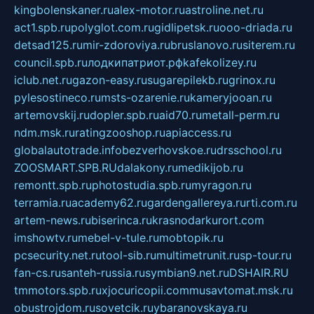
kingbolenskaner.ru
alex-motor.ru
astroline.net.ru
act1.spb.ru
polyglot.com.ru
gidlipetsk.ru
ooo-driada.ru
detsad125.ru
mir-zdoroviya.ru
bruslanovo.ru
siterem.ru
council.spb.ru
лодкипатриот.рф
kafekolizey.ru
iclub.net.ru
gazon-easy.ru
sugarepilekb.ru
grinox.ru
pylesostineco.ru
msts-ozarenie.ru
kameryjooan.ru
artemovskij.ru
dopler.spb.ru
aid70.ru
metall-perm.ru
ndm.msk.ru
ratingzooshop.ru
apiaccess.ru
globalautotrade.info
bezverhovskoe.ru
drsschool.ru
ZOOSMART.SPB.RU
dalakony.ru
medikijob.ru
remontt.spb.ru
photostudia.spb.ru
myragon.ru
terramia.ru
academy62.ru
gardengallereya.ru
rti.com.ru
artem-news.ru
biserinca.ru
krasnodarkurort.com
imshowtv.ru
mebel-v-tule.ru
mobtopik.ru
pcsecurity.net.ru
tool-sib.ru
multimetrunit.ru
sp-tour.ru
fan-cs.ru
santeh-russia.ru
symbian9.net.ru
DSHAIR.RU
tmmotors.spb.ru
xjocuricopii.com
musavtomat.msk.ru
obustrojdom.ru
sovetcik.ru
ybaranovskaya.ru