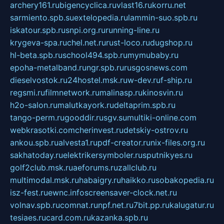
archery161.ru
bigencyclica.ru
vlast16.ru
korru.net
sarmiento.spb.su
extelopedia.ru
lammin-suo.spb.ru
iskatour.spb.ru
snpi.org.ru
running-line.ru
krygeva-spa.ru
chel.net.ru
rust-loco.ru
dugshop.ru
hl-beta.spb.ru
school494.spb.ru
mymubaby.ru
epoha-metalband.ru
ngr.spb.ru
rusgosnews.com
dieselvostok.ru
24hostel.msk.ru
w-dev.ru
f-ship.ru
regsmi.ru
filmnetwork.ru
malinasp.ru
kinosvin.ru
h2o-salon.ru
malutkayork.ru
deltaprim.spb.ru
tango-perm.ru
gooddir.ru
sgv.su
multiki-online.com
webkrasotki.com
cherinvest.ru
detskiy-ostrov.ru
ankou.spb.ru
alvesta1.ru
pdf-creator.ru
nix-files.org.ru
sakhatoday.ru
elektrikersymboler.ru
sputnikyes.ru
golf2club.msk.ru
aeforums.ru
zallclub.ru
multimodal.msk.ru
habaigry.ru
haikko.ru
sobakopedia.ru
isz-fest.ru
ewnc.info
screensaver-clock.net.ru
volnav.spb.ru
comnat.ru
npf.net.ru
7bit.pp.ru
kalugatur.ru
tesiaes.ru
card.com.ru
kazanka.spb.ru