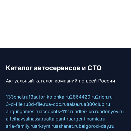
Каталог автосервисов и СТО
Актуальный каталог компаний по всей России
133chel.ru
13autor-kolonka.ru
2864420.ru
2rich.ru
3-d-file.ru
3d-file.ru
a-cdc.ru
aalse.ru
a380club.ru
airgungames.ru
accounts-112.ru
adler-jun.ru
adonyev.ru
alfeihavsalnassr.ru
altaipant.ru
argentinamia.ru
aria-family.ru
arkrym.ru
ashanet.ru
belgorod-day.ru