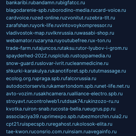
bankaribi.ru
bandamn.ru
bigfatcc.ru
blagodarenie-spb.ru
borodino-media.ru
card-voice.ru
cardvoice.ru
zed-online.ru
zvonitut.ru
zebra-tlt.ru
zarafshan.ru
york-life.ru
vintovoykompressor.ru
vladivostok-map.ru
vlknrussia.ru
wasabi-shop.ru
webamator.ru
zaryna.ru
youtubefree.ru
x-ton.ru
trade-farm.ru
tajuncos.ru
taksu.ru
tor-lyubov-i-grom.ru
spayderhed-2022.ru
splclub.ru
stoppamedia.ru
snow-guard.ru
slovar-ivrit.ru
cleanmedicine.ru
shkurki-karakulya.ru
kanotiforet.spb.ru
tutmassage.ru
ecolog.org.ru
praga.spb.ru
falcorussia.ru
autodoctorservis.ru
kamertondom.spb.ru
net-life.net.ru
avto-vozim.ru
sakhcamera.ru
alliance-electro.spb.ru
stroyavt.ru
controlweb1.ru
tdsak74.ru
kinzozo-ru.ru
kvotka.ru
iron-snab.ru
costa-bella.ru
eugrus.pp.ru
associaciya39.ru
primexpo.spb.ru
bezmorchin.ru
ia2.ru
cpt21.ru
ispecspb.ru
regahost.ru
kolosok-elita.ru
tae-kwon.ru
consrio.com.ru
insiam.ru
avegainfo.ru