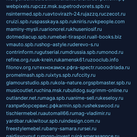
webpixels.ru
pczz.msk.su
petrodvorets.spb.ru
nsintermed.spb.ru
avtovirazh-24.ru
jazzq.ru
czecot.ru
cruizi.spb.ru
spasskaya.spb.ru
kniris.ru
vkpeople.com
maminy-mysli.ru
arionorel.ru
khuseniosif.ru
dotmediacup.spb.ru
mebel-tiraspol.ru
all-books.biz
vmauto.spb.ru
shop-astyle.ru
derevo-s.ru
contrinform.ru
gutserial.ru
mdrussia.spb.ru
monod.ru
refine.org.ru
uk-krein.ru
kamensk61.ru
zooclub.info
filonov.org.ru
технокамск.рф
ra-spectr.ru
ooodriada.ru
promelmash.spb.ru
ixtys.spb.ru
fccity.ru
glamourstudio.spb.ru
kola-nature.org
spbmaster.spb.ru
musicoutlet.ru
china.msk.ru
bulldog.su
grimm-online.ru
outlander.net.ru
maga.spb.ru
anime-sell.ru
keseloy.ru
газприборсервис.рф
karmin.spb.ru
shekswood.ru
tischlermebel.ru
automall66.ru
mag-vladimir.ru
yardbar.ru
kiwitour.spb.ru
indesign.com.ru
freestylemebel.ru
bany-samara.ru
rsei.ru
naidisvoyput.ru
mgsn-invest.ru
ipkamerasannce.ru