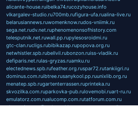
alicante-house.ru
ibelka74.ru
cozyhouse.info
vlkargalev-studio.ru
700mb.ru
figura-ufa.ru
alina-live.ru
belarusiannews.ru
womenknow.ru
dos-vniimk.ru
sega.net.ru
dv.net.ru
phenomenonsofhistory.com
telesputnik.net.ru
wall.pp.ru
pylesosroidmi.ru
gtc-clan.ru
cligs.ru
bibikazap.ru
popova.org.ru
netwhistler.spb.ru
bellvil.ru
bonzon.ru
iss-vladik.ru
defiparis.net.ru
las-gryzas.ru
amku.ru
electednews.spb.ru
feather.org.ru
spar72.ru
tankiigri.ru
dominus.com.ru
ibtree.ru
sanykool.pp.ru
unixlib.org.ru
menatep.spb.ru
gartenterrassen.ru
printeka.ru
skvozilka.com.ru
parkovka-pub.ru
lovemobi.ru
art-ru.ru
emulatorz.com.ru
alucomp.com.ru
tatforum.com.ru
alternativa-profi.ru
dermakler.ru
artsurvey.ru
aredir.ru
khimspas.ru
centr-maxi.ru
2018r.ru
bort-stomer-defort.ru
professional2.ru
gibsons.ru
artselena.ru
art-pilot.ru
ingredient.spb.ru
npfpolimer.spb.ru
argentum.spb.ru
hom-edu.ru