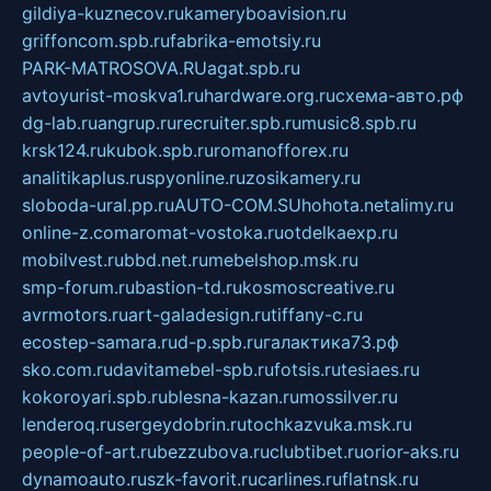
gildiya-kuznecov.ru
kameryboavision.ru
griffoncom.spb.ru
fabrika-emotsiy.ru
PARK-MATROSOVA.RU
agat.spb.ru
avtoyurist-moskva1.ru
hardware.org.ru
схема-авто.рф
dg-lab.ru
angrup.ru
recruiter.spb.ru
music8.spb.ru
krsk124.ru
kubok.spb.ru
romanofforex.ru
analitikaplus.ru
spyonline.ru
zosikamery.ru
sloboda-ural.pp.ru
AUTO-COM.SU
hohota.net
alimy.ru
online-z.com
aromat-vostoka.ru
otdelkaexp.ru
mobilvest.ru
bbd.net.ru
mebelshop.msk.ru
smp-forum.ru
bastion-td.ru
kosmoscreative.ru
avrmotors.ru
art-galadesign.ru
tiffany-c.ru
ecostep-samara.ru
d-p.spb.ru
галактика73.рф
sko.com.ru
davitamebel-spb.ru
fotsis.ru
tesiaes.ru
kokoroyari.spb.ru
blesna-kazan.ru
mossilver.ru
lenderoq.ru
sergeydobrin.ru
tochkazvuka.msk.ru
people-of-art.ru
bezzubova.ru
clubtibet.ru
orior-aks.ru
dynamoauto.ru
szk-favorit.ru
carlines.ru
flatnsk.ru