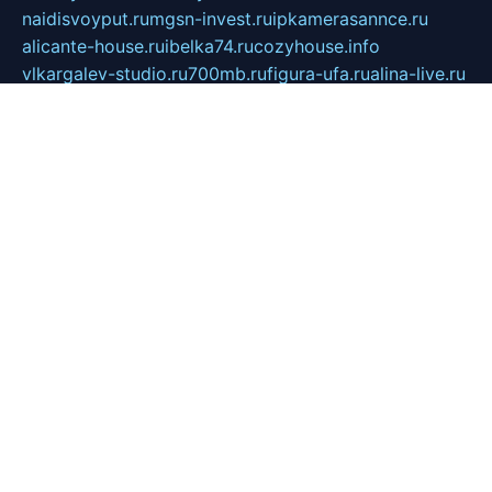
naidisvoyput.ru
mgsn-invest.ru
ipkamerasannce.ru
alicante-house.ru
ibelka74.ru
cozyhouse.info
vlkargalev-studio.ru
700mb.ru
figura-ufa.ru
alina-live.ru
belarusiannews.ru
womenknow.ru
dos-vniimk.ru
sega.net.ru
dv.net.ru
phenomenonsofhistory.com
telesputnik.net.ru
wall.pp.ru
pylesosroidmi.ru
gtc-clan.ru
cligs.ru
bibikazap.ru
popova.org.ru
netwhistler.spb.ru
bellvil.ru
bonzon.ru
iss-vladik.ru
defiparis.net.ru
las-gryzas.ru
amku.ru
electednews.spb.ru
feather.org.ru
spar72.ru
tankiigri.ru
dominus.com.ru
ibtree.ru
sanykool.pp.ru
unixlib.org.ru
menatep.spb.ru
gartenterrassen.ru
printeka.ru
skvozilka.com.ru
parkovka-pub.ru
lovemobi.ru
art-ru.ru
emulatorz.com.ru
alucomp.com.ru
tatforum.com.ru
alternativa-profi.ru
dermakler.ru
artsurvey.ru
aredir.ru
khimspas.ru
centr-maxi.ru
2018r.ru
bort-stomer-defort.ru
professional2.ru
gibsons.ru
artselena.ru
art-pilot.ru
ingredient.spb.ru