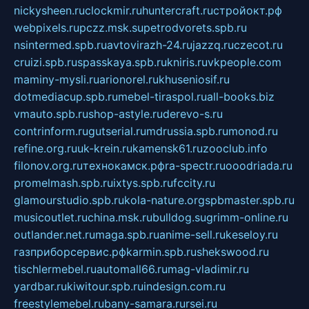
nickysheen.ru
clockmir.ru
huntercraft.ru
стройокт.рф
webpixels.ru
pczz.msk.su
petrodvorets.spb.ru
nsintermed.spb.ru
avtovirazh-24.ru
jazzq.ru
czecot.ru
cruizi.spb.ru
spasskaya.spb.ru
kniris.ru
vkpeople.com
maminy-mysli.ru
arionorel.ru
khuseniosif.ru
dotmediacup.spb.ru
mebel-tiraspol.ru
all-books.biz
vmauto.spb.ru
shop-astyle.ru
derevo-s.ru
contrinform.ru
gutserial.ru
mdrussia.spb.ru
monod.ru
refine.org.ru
uk-krein.ru
kamensk61.ru
zooclub.info
filonov.org.ru
технокамск.рф
ra-spectr.ru
ooodriada.ru
promelmash.spb.ru
ixtys.spb.ru
fccity.ru
glamourstudio.spb.ru
kola-nature.org
spbmaster.spb.ru
musicoutlet.ru
china.msk.ru
bulldog.su
grimm-online.ru
outlander.net.ru
maga.spb.ru
anime-sell.ru
keseloy.ru
газприборсервис.рф
karmin.spb.ru
shekswood.ru
tischlermebel.ru
automall66.ru
mag-vladimir.ru
yardbar.ru
kiwitour.spb.ru
indesign.com.ru
freestylemebel.ru
bany-samara.ru
rsei.ru