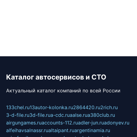
Каталог автосервисов и СТО
Актуальный каталог компаний по всей России
133chel.ru
13autor-kolonka.ru
2864420.ru
2rich.ru
3-d-file.ru
3d-file.ru
a-cdc.ru
aalse.ru
a380club.ru
airgungames.ru
accounts-112.ru
adler-jun.ru
adonyev.ru
alfeihavsalnassr.ru
altaipant.ru
argentinamia.ru