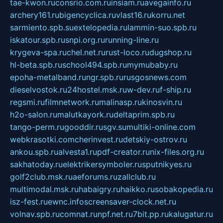
tae-kwon.ru
consrio.com.ru
insiam.ru
avegainfo.ru
archery161.ru
bigencyclica.ru
vlast16.ru
korru.net
sarmiento.spb.su
extelopedia.ru
lammin-suo.spb.ru
iskatour.spb.ru
snpi.org.ru
running-line.ru
krygeva-spa.ru
chel.net.ru
rust-loco.ru
dugshop.ru
hl-beta.spb.ru
school494.spb.ru
mymubaby.ru
epoha-metalband.ru
ngr.spb.ru
rusgosnews.com
dieselvostok.ru
24hostel.msk.ru
w-dev.ru
f-ship.ru
regsmi.ru
filmnetwork.ru
malinasp.ru
kinosvin.ru
h2o-salon.ru
malutkayork.ru
deltaprim.spb.ru
tango-perm.ru
gooddir.ru
sgv.su
multiki-online.com
webkrasotki.com
cherinvest.ru
detskiy-ostrov.ru
ankou.spb.ru
alvesta1.ru
pdf-creator.ru
nix-files.org.ru
sakhatoday.ru
elektrikersymboler.ru
sputnikyes.ru
golf2club.msk.ru
aeforums.ru
zallclub.ru
multimodal.msk.ru
habaigry.ru
haikko.ru
sobakopedia.ru
isz-fest.ru
ewnc.info
screensaver-clock.net.ru
volnav.spb.ru
comnat.ru
npf.net.ru
7bit.pp.ru
kalugatur.ru