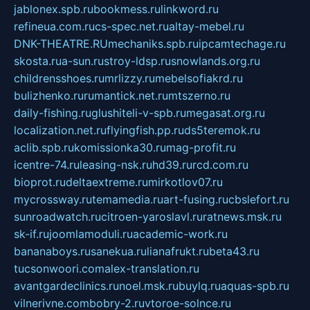
jablonex.spb.ru
bookmess.ru
linkword.ru
refineua.com.ru
cs-spec.net.ru
altay-mebel.ru
DNK-THEATRE.RU
mechaniks.spb.ru
ipcamtechage.ru
skosta.ru
a-sun.ru
stroy-ldsp.ru
snowlands.org.ru
childrensshoes.ru
mrlizzy.ru
mebelsofiakrd.ru
bulizhenko.ru
rumantick.net.ru
mtszerno.ru
daily-fishing.ru
glushiteli-v-spb.ru
megasat.org.ru
localization.net.ru
flyingfish.pp.ru
ds5teremok.ru
aclib.spb.ru
komissionka30.ru
mag-profit.ru
icentre-74.ru
leasing-nsk.ru
hd39.ru
rcd.com.ru
bioprot.ru
deltaextreme.ru
mirkotlov07.ru
mycrossway.ru
temamedia.ru
art-fusing.ru
cbslefort.ru
sunroadwatch.ru
citroen-yaroslavl.ru
ratnews.msk.ru
sk-if.ru
joomlamoduli.ru
academic-work.ru
bananaboys.ru
sanekua.ru
lianafrukt.ru
beta43.ru
tucsonwoori.com
alex-translation.ru
avantgardeclinics.ru
noel.msk.ru
buylq.ru
aquas-spb.ru
vilnerivne.com
bobry-2.ru
vtoroe-solnce.ru