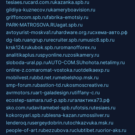
tesiaes.ru
card.com.ru
kazanka.spb.ru
gildiya-kuznecov.ru
kameryboavision.ru
griffoncom.spb.ru
fabrika-emotsiy.ru
PARK-MATROSOVA.RU
agat.spb.ru
avtoyurist-moskva1.ru
hardware.org.ru
схема-авто.рф
dg-lab.ru
angrup.ru
recruiter.spb.ru
music8.spb.ru
krsk124.ru
kubok.spb.ru
romanofforex.ru
analitikaplus.ru
spyonline.ru
zosikamery.ru
sloboda-ural.pp.ru
AUTO-COM.SU
hohota.net
alimy.ru
online-z.com
aromat-vostoka.ru
otdelkaexp.ru
mobilvest.ru
bbd.net.ru
mebelshop.msk.ru
smp-forum.ru
bastion-td.ru
kosmoscreative.ru
avrmotors.ru
art-galadesign.ru
tiffany-c.ru
ecostep-samara.ru
d-p.spb.ru
галактика73.рф
sko.com.ru
davitamebel-spb.ru
fotsis.ru
tesiaes.ru
kokoroyari.spb.ru
blesna-kazan.ru
mossilver.ru
lenderoq.ru
sergeydobrin.ru
tochkazvuka.msk.ru
people-of-art.ru
bezzubova.ru
clubtibet.ru
orior-aks.ru