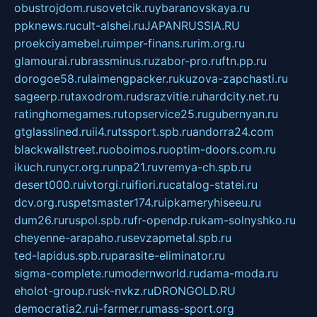
obustrojdom.ru
sovetcik.ru
ybaranovskaya.ru
ppknews.ru
cult-alshei.ru
JAPANRUSSIA.RU
proekciyamebel.ru
imper-finans.ru
rim.org.ru
glamourai.ru
brassminus.ru
zabor-pro.ru
ftn.pp.ru
dorogoe58.ru
laimengpacker.ru
kuzova-zapchasti.ru
sageerp.ru
taxodrom.ru
dsrazvitie.ru
hardcity.net.ru
ratinghomegames.ru
topservice25.ru
gubernyan.ru
gtglasslined.ru
ii4.ru
tssport.spb.ru
andorra24.com
blackwallstreet.ru
oboimos.ru
optim-doors.com.ru
ikuch.ru
nycr.org.ru
npa21.ru
vremya-ch.spb.ru
desert000.ru
ivtorgi.ru
ifiori.ru
catalog-statei.ru
dcv.org.ru
spetsmaster174.ru
ipkameryhiseeu.ru
dum26.ru
ruspol.spb.ru
fr-opendp.ru
kam-solnyshko.ru
cheyenne-arapaho.ru
sevzapmetal.spb.ru
ted-lapidus.spb.ru
parasite-eliminator.ru
sigma-complete.ru
modernworld.ru
dama-moda.ru
eholot-group.ru
sk-nvkz.ru
DRONGOLD.RU
democratia2.ru
i-farmer.ru
mass-sport.org