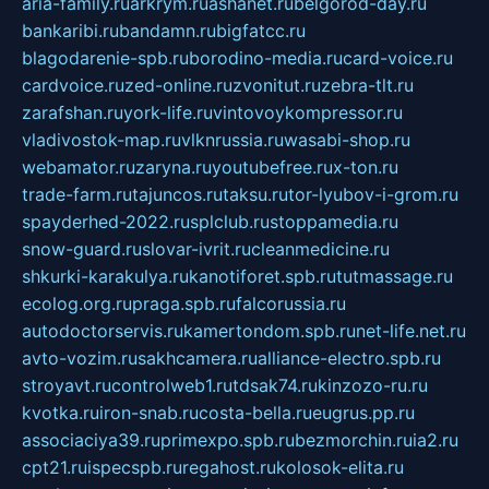
aria-family.ru
arkrym.ru
ashanet.ru
belgorod-day.ru
bankaribi.ru
bandamn.ru
bigfatcc.ru
blagodarenie-spb.ru
borodino-media.ru
card-voice.ru
cardvoice.ru
zed-online.ru
zvonitut.ru
zebra-tlt.ru
zarafshan.ru
york-life.ru
vintovoykompressor.ru
vladivostok-map.ru
vlknrussia.ru
wasabi-shop.ru
webamator.ru
zaryna.ru
youtubefree.ru
x-ton.ru
trade-farm.ru
tajuncos.ru
taksu.ru
tor-lyubov-i-grom.ru
spayderhed-2022.ru
splclub.ru
stoppamedia.ru
snow-guard.ru
slovar-ivrit.ru
cleanmedicine.ru
shkurki-karakulya.ru
kanotiforet.spb.ru
tutmassage.ru
ecolog.org.ru
praga.spb.ru
falcorussia.ru
autodoctorservis.ru
kamertondom.spb.ru
net-life.net.ru
avto-vozim.ru
sakhcamera.ru
alliance-electro.spb.ru
stroyavt.ru
controlweb1.ru
tdsak74.ru
kinzozo-ru.ru
kvotka.ru
iron-snab.ru
costa-bella.ru
eugrus.pp.ru
associaciya39.ru
primexpo.spb.ru
bezmorchin.ru
ia2.ru
cpt21.ru
ispecspb.ru
regahost.ru
kolosok-elita.ru