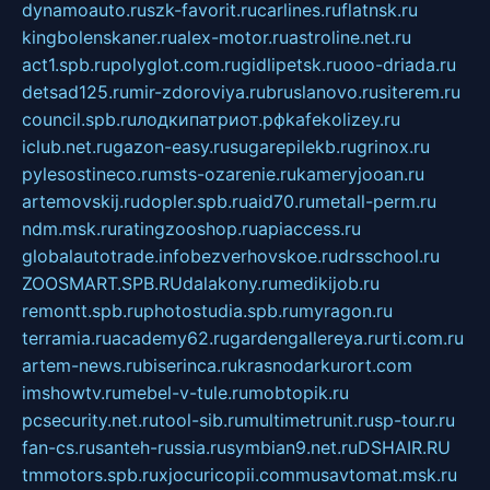
dynamoauto.ru
szk-favorit.ru
carlines.ru
flatnsk.ru
kingbolenskaner.ru
alex-motor.ru
astroline.net.ru
act1.spb.ru
polyglot.com.ru
gidlipetsk.ru
ooo-driada.ru
detsad125.ru
mir-zdoroviya.ru
bruslanovo.ru
siterem.ru
council.spb.ru
лодкипатриот.рф
kafekolizey.ru
iclub.net.ru
gazon-easy.ru
sugarepilekb.ru
grinox.ru
pylesostineco.ru
msts-ozarenie.ru
kameryjooan.ru
artemovskij.ru
dopler.spb.ru
aid70.ru
metall-perm.ru
ndm.msk.ru
ratingzooshop.ru
apiaccess.ru
globalautotrade.info
bezverhovskoe.ru
drsschool.ru
ZOOSMART.SPB.RU
dalakony.ru
medikijob.ru
remontt.spb.ru
photostudia.spb.ru
myragon.ru
terramia.ru
academy62.ru
gardengallereya.ru
rti.com.ru
artem-news.ru
biserinca.ru
krasnodarkurort.com
imshowtv.ru
mebel-v-tule.ru
mobtopik.ru
pcsecurity.net.ru
tool-sib.ru
multimetrunit.ru
sp-tour.ru
fan-cs.ru
santeh-russia.ru
symbian9.net.ru
DSHAIR.RU
tmmotors.spb.ru
xjocuricopii.com
musavtomat.msk.ru