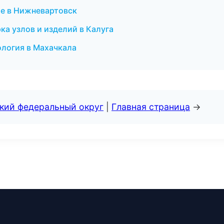
ие в Нижневартовск
а узлов и изделий в Калуга
ология в Махачкала
ский федеральный округ
|
Главная страница
→