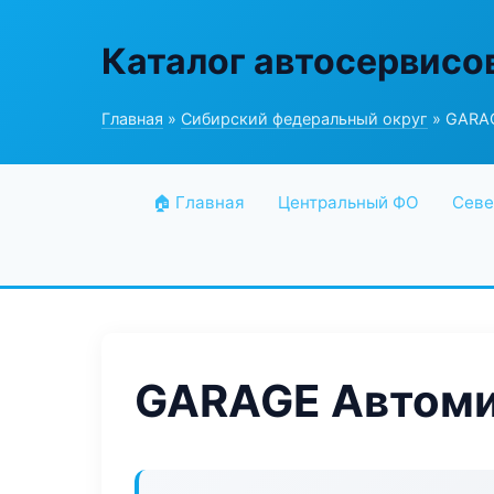
Каталог автосервисо
Главная
»
Сибирский федеральный округ
» GARA
🏠 Главная
Центральный ФО
Севе
GARAGE Автоми