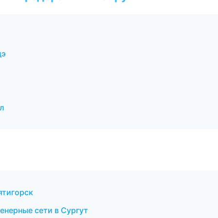
дэ
л
Пятигорск
енерные сети в Сургут