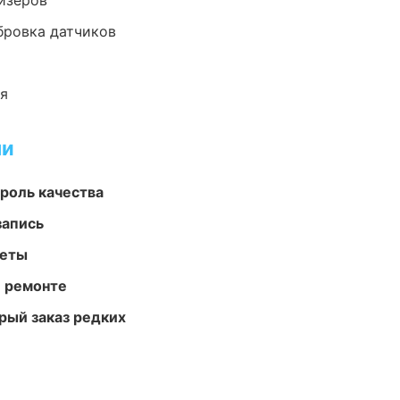
йзеров
ибровка датчиков
ия
ми
роль качества
запись
меты
и ремонте
рый заказ редких