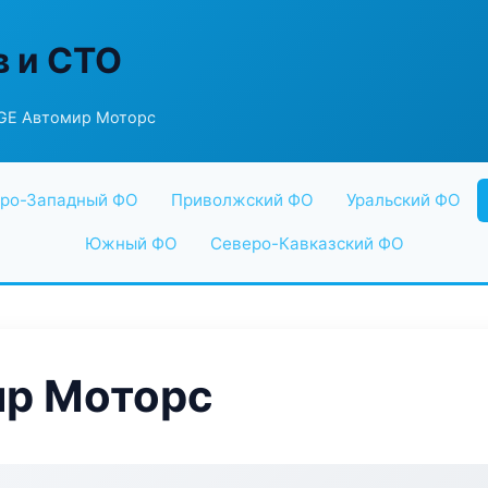
в и СТО
GE Автомир Моторс
ро-Западный ФО
Приволжский ФО
Уральский ФО
Южный ФО
Северо-Кавказский ФО
р Моторс