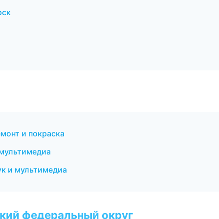
рск
монт и покраска
 мультимедиа
ук и мультимедиа
ский федеральный округ