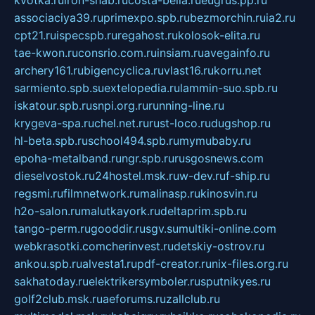
associaciya39.ru
primexpo.spb.ru
bezmorchin.ru
ia2.ru
cpt21.ru
ispecspb.ru
regahost.ru
kolosok-elita.ru
tae-kwon.ru
consrio.com.ru
insiam.ru
avegainfo.ru
archery161.ru
bigencyclica.ru
vlast16.ru
korru.net
sarmiento.spb.su
extelopedia.ru
lammin-suo.spb.ru
iskatour.spb.ru
snpi.org.ru
running-line.ru
krygeva-spa.ru
chel.net.ru
rust-loco.ru
dugshop.ru
hl-beta.spb.ru
school494.spb.ru
mymubaby.ru
epoha-metalband.ru
ngr.spb.ru
rusgosnews.com
dieselvostok.ru
24hostel.msk.ru
w-dev.ru
f-ship.ru
regsmi.ru
filmnetwork.ru
malinasp.ru
kinosvin.ru
h2o-salon.ru
malutkayork.ru
deltaprim.spb.ru
tango-perm.ru
gooddir.ru
sgv.su
multiki-online.com
webkrasotki.com
cherinvest.ru
detskiy-ostrov.ru
ankou.spb.ru
alvesta1.ru
pdf-creator.ru
nix-files.org.ru
sakhatoday.ru
elektrikersymboler.ru
sputnikyes.ru
golf2club.msk.ru
aeforums.ru
zallclub.ru