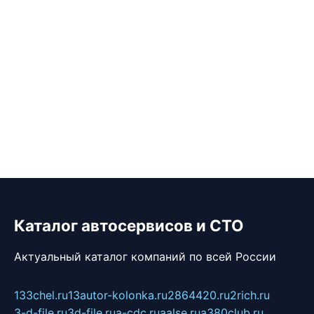
Каталог автосервисов и СТО
Актуальный каталог компаний по всей России
133chel.ru
13autor-kolonka.ru
2864420.ru
2rich.ru
3-d-file.ru
3d-file.ru
a-cdc.ru
aalse.ru
a380club.ru