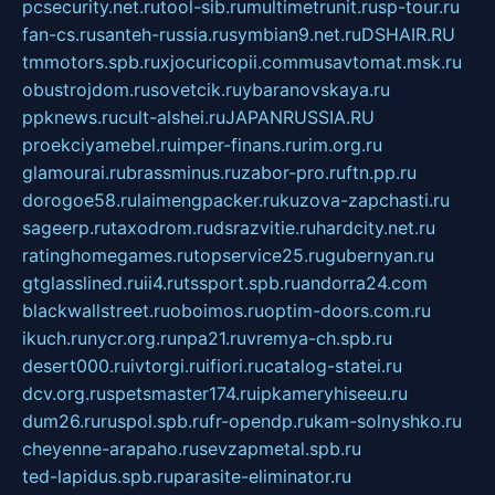
pcsecurity.net.ru
tool-sib.ru
multimetrunit.ru
sp-tour.ru
fan-cs.ru
santeh-russia.ru
symbian9.net.ru
DSHAIR.RU
tmmotors.spb.ru
xjocuricopii.com
musavtomat.msk.ru
obustrojdom.ru
sovetcik.ru
ybaranovskaya.ru
ppknews.ru
cult-alshei.ru
JAPANRUSSIA.RU
proekciyamebel.ru
imper-finans.ru
rim.org.ru
glamourai.ru
brassminus.ru
zabor-pro.ru
ftn.pp.ru
dorogoe58.ru
laimengpacker.ru
kuzova-zapchasti.ru
sageerp.ru
taxodrom.ru
dsrazvitie.ru
hardcity.net.ru
ratinghomegames.ru
topservice25.ru
gubernyan.ru
gtglasslined.ru
ii4.ru
tssport.spb.ru
andorra24.com
blackwallstreet.ru
oboimos.ru
optim-doors.com.ru
ikuch.ru
nycr.org.ru
npa21.ru
vremya-ch.spb.ru
desert000.ru
ivtorgi.ru
ifiori.ru
catalog-statei.ru
dcv.org.ru
spetsmaster174.ru
ipkameryhiseeu.ru
dum26.ru
ruspol.spb.ru
fr-opendp.ru
kam-solnyshko.ru
cheyenne-arapaho.ru
sevzapmetal.spb.ru
ted-lapidus.spb.ru
parasite-eliminator.ru