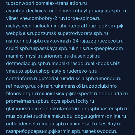
tucsonwoori.com
alex-translation.ru
avantgardeclinics.ru
noel.msk.ru
buylq.ru
aquas-spb.ru
vilnerivne.com
bobry-2.ru
vtoroe-solnce.ru
nickysheen.ru
clockmir.ru
huntercraft.ru
стройокт.рф
webpixels.ru
pczz.msk.su
petrodvorets.spb.ru
nsintermed.spb.ru
avtovirazh-24.ru
jazzq.ru
czecot.ru
cruizi.spb.ru
spasskaya.spb.ru
kniris.ru
vkpeople.com
maminy-mysli.ru
arionorel.ru
khuseniosif.ru
dotmediacup.spb.ru
mebel-tiraspol.ru
all-books.biz
vmauto.spb.ru
shop-astyle.ru
derevo-s.ru
contrinform.ru
gutserial.ru
mdrussia.spb.ru
monod.ru
refine.org.ru
uk-krein.ru
kamensk61.ru
zooclub.info
filonov.org.ru
технокамск.рф
ra-spectr.ru
ooodriada.ru
promelmash.spb.ru
ixtys.spb.ru
fccity.ru
glamourstudio.spb.ru
kola-nature.org
spbmaster.spb.ru
musicoutlet.ru
china.msk.ru
bulldog.su
grimm-online.ru
outlander.net.ru
maga.spb.ru
anime-sell.ru
keseloy.ru
газприборсервис.рф
karmin.spb.ru
shekswood.ru