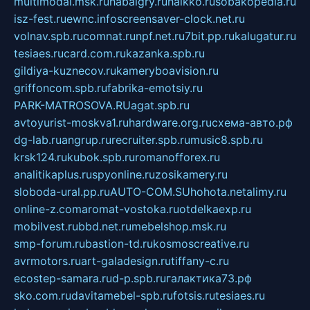
multimodal.msk.ru
habaigry.ru
haikko.ru
sobakopedia.ru
isz-fest.ru
ewnc.info
screensaver-clock.net.ru
volnav.spb.ru
comnat.ru
npf.net.ru
7bit.pp.ru
kalugatur.ru
tesiaes.ru
card.com.ru
kazanka.spb.ru
gildiya-kuznecov.ru
kameryboavision.ru
griffoncom.spb.ru
fabrika-emotsiy.ru
PARK-MATROSOVA.RU
agat.spb.ru
avtoyurist-moskva1.ru
hardware.org.ru
схема-авто.рф
dg-lab.ru
angrup.ru
recruiter.spb.ru
music8.spb.ru
krsk124.ru
kubok.spb.ru
romanofforex.ru
analitikaplus.ru
spyonline.ru
zosikamery.ru
sloboda-ural.pp.ru
AUTO-COM.SU
hohota.net
alimy.ru
online-z.com
aromat-vostoka.ru
otdelkaexp.ru
mobilvest.ru
bbd.net.ru
mebelshop.msk.ru
smp-forum.ru
bastion-td.ru
kosmoscreative.ru
avrmotors.ru
art-galadesign.ru
tiffany-c.ru
ecostep-samara.ru
d-p.spb.ru
галактика73.рф
sko.com.ru
davitamebel-spb.ru
fotsis.ru
tesiaes.ru