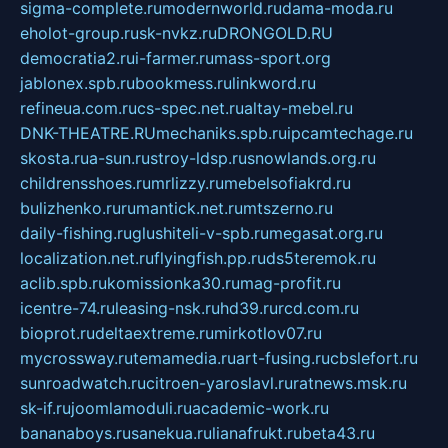
sigma-complete.ru
modernworld.ru
dama-moda.ru
eholot-group.ru
sk-nvkz.ru
DRONGOLD.RU
democratia2.ru
i-farmer.ru
mass-sport.org
jablonex.spb.ru
bookmess.ru
linkword.ru
refineua.com.ru
cs-spec.net.ru
altay-mebel.ru
DNK-THEATRE.RU
mechaniks.spb.ru
ipcamtechage.ru
skosta.ru
a-sun.ru
stroy-ldsp.ru
snowlands.org.ru
childrensshoes.ru
mrlizzy.ru
mebelsofiakrd.ru
bulizhenko.ru
rumantick.net.ru
mtszerno.ru
daily-fishing.ru
glushiteli-v-spb.ru
megasat.org.ru
localization.net.ru
flyingfish.pp.ru
ds5teremok.ru
aclib.spb.ru
komissionka30.ru
mag-profit.ru
icentre-74.ru
leasing-nsk.ru
hd39.ru
rcd.com.ru
bioprot.ru
deltaextreme.ru
mirkotlov07.ru
mycrossway.ru
temamedia.ru
art-fusing.ru
cbslefort.ru
sunroadwatch.ru
citroen-yaroslavl.ru
ratnews.msk.ru
sk-if.ru
joomlamoduli.ru
academic-work.ru
bananaboys.ru
sanekua.ru
lianafrukt.ru
beta43.ru