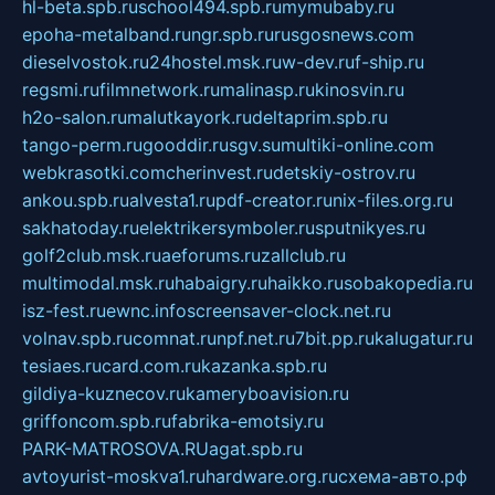
hl-beta.spb.ru
school494.spb.ru
mymubaby.ru
epoha-metalband.ru
ngr.spb.ru
rusgosnews.com
dieselvostok.ru
24hostel.msk.ru
w-dev.ru
f-ship.ru
regsmi.ru
filmnetwork.ru
malinasp.ru
kinosvin.ru
h2o-salon.ru
malutkayork.ru
deltaprim.spb.ru
tango-perm.ru
gooddir.ru
sgv.su
multiki-online.com
webkrasotki.com
cherinvest.ru
detskiy-ostrov.ru
ankou.spb.ru
alvesta1.ru
pdf-creator.ru
nix-files.org.ru
sakhatoday.ru
elektrikersymboler.ru
sputnikyes.ru
golf2club.msk.ru
aeforums.ru
zallclub.ru
multimodal.msk.ru
habaigry.ru
haikko.ru
sobakopedia.ru
isz-fest.ru
ewnc.info
screensaver-clock.net.ru
volnav.spb.ru
comnat.ru
npf.net.ru
7bit.pp.ru
kalugatur.ru
tesiaes.ru
card.com.ru
kazanka.spb.ru
gildiya-kuznecov.ru
kameryboavision.ru
griffoncom.spb.ru
fabrika-emotsiy.ru
PARK-MATROSOVA.RU
agat.spb.ru
avtoyurist-moskva1.ru
hardware.org.ru
схема-авто.рф