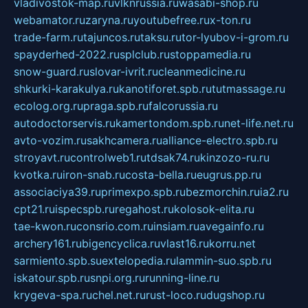
vladivostok-map.ru
vlknrussia.ru
wasabi-shop.ru
webamator.ru
zaryna.ru
youtubefree.ru
x-ton.ru
trade-farm.ru
tajuncos.ru
taksu.ru
tor-lyubov-i-grom.ru
spayderhed-2022.ru
splclub.ru
stoppamedia.ru
snow-guard.ru
slovar-ivrit.ru
cleanmedicine.ru
shkurki-karakulya.ru
kanotiforet.spb.ru
tutmassage.ru
ecolog.org.ru
praga.spb.ru
falcorussia.ru
autodoctorservis.ru
kamertondom.spb.ru
net-life.net.ru
avto-vozim.ru
sakhcamera.ru
alliance-electro.spb.ru
stroyavt.ru
controlweb1.ru
tdsak74.ru
kinzozo-ru.ru
kvotka.ru
iron-snab.ru
costa-bella.ru
eugrus.pp.ru
associaciya39.ru
primexpo.spb.ru
bezmorchin.ru
ia2.ru
cpt21.ru
ispecspb.ru
regahost.ru
kolosok-elita.ru
tae-kwon.ru
consrio.com.ru
insiam.ru
avegainfo.ru
archery161.ru
bigencyclica.ru
vlast16.ru
korru.net
sarmiento.spb.su
extelopedia.ru
lammin-suo.spb.ru
iskatour.spb.ru
snpi.org.ru
running-line.ru
krygeva-spa.ru
chel.net.ru
rust-loco.ru
dugshop.ru