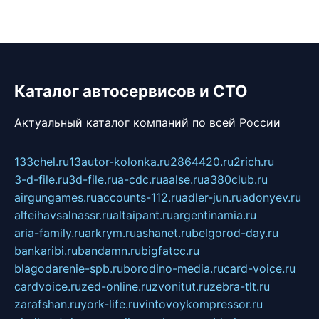
Каталог автосервисов и СТО
Актуальный каталог компаний по всей России
133chel.ru
13autor-kolonka.ru
2864420.ru
2rich.ru
3-d-file.ru
3d-file.ru
a-cdc.ru
aalse.ru
a380club.ru
airgungames.ru
accounts-112.ru
adler-jun.ru
adonyev.ru
alfeihavsalnassr.ru
altaipant.ru
argentinamia.ru
aria-family.ru
arkrym.ru
ashanet.ru
belgorod-day.ru
bankaribi.ru
bandamn.ru
bigfatcc.ru
blagodarenie-spb.ru
borodino-media.ru
card-voice.ru
cardvoice.ru
zed-online.ru
zvonitut.ru
zebra-tlt.ru
zarafshan.ru
york-life.ru
vintovoykompressor.ru