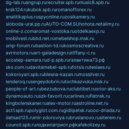
dg-lab.ru
angrup.ru
recruiter.spb.ru
music8.spb.ru
krsk124.ru
kubok.spb.ru
romanofforex.ru
analitikaplus.ru
spyonline.ru
zosikamery.ru
sloboda-ural.pp.ru
AUTO-COM.SU
hohota.net
alimy.ru
online-z.com
aromat-vostoka.ru
otdelkaexp.ru
mobilvest.ru
bbd.net.ru
mebelshop.msk.ru
smp-forum.ru
bastion-td.ru
kosmoscreative.ru
avrmotors.ru
art-galadesign.ru
tiffany-c.ru
ecostep-samara.ru
d-p.spb.ru
галактика73.рф
sko.com.ru
davitamebel-spb.ru
fotsis.ru
tesiaes.ru
kokoroyari.spb.ru
blesna-kazan.ru
mossilver.ru
lenderoq.ru
sergeydobrin.ru
tochkazvuka.msk.ru
people-of-art.ru
bezzubova.ru
clubtibet.ru
orior-aks.ru
dynamoauto.ru
szk-favorit.ru
carlines.ru
flatnsk.ru
kingbolenskaner.ru
alex-motor.ru
astroline.net.ru
act1.spb.ru
polyglot.com.ru
gidlipetsk.ru
ooo-driada.ru
detsad125.ru
mir-zdoroviya.ru
bruslanovo.ru
siterem.ru
council.spb.ru
лодкипатриот.рф
kafekolizey.ru