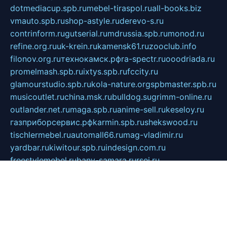
dotmediacup.spb.ru
mebel-tiraspol.ru
all-books.biz
vmauto.spb.ru
shop-astyle.ru
derevo-s.ru
contrinform.ru
gutserial.ru
mdrussia.spb.ru
monod.ru
refine.org.ru
uk-krein.ru
kamensk61.ru
zooclub.info
filonov.org.ru
технокамск.рф
ra-spectr.ru
ooodriada.ru
promelmash.spb.ru
ixtys.spb.ru
fccity.ru
glamourstudio.spb.ru
kola-nature.org
spbmaster.spb.ru
musicoutlet.ru
china.msk.ru
bulldog.su
grimm-online.ru
outlander.net.ru
maga.spb.ru
anime-sell.ru
keseloy.ru
газприборсервис.рф
karmin.spb.ru
shekswood.ru
tischlermebel.ru
automall66.ru
mag-vladimir.ru
yardbar.ru
kiwitour.spb.ru
indesign.com.ru
freestylemebel.ru
bany-samara.ru
rsei.ru
naidisvoyput.ru
mgsn-invest.ru
ipkamerasannce.ru
alicante-house.ru
ibelka74.ru
cozyhouse.info
vlkargalev-studio.ru
700mb.ru
figura-ufa.ru
alina-live.ru
belarusiannews.ru
womenknow.ru
dos-vniimk.ru
sega.net.ru
dv.net.ru
phenomenonsofhistory.com