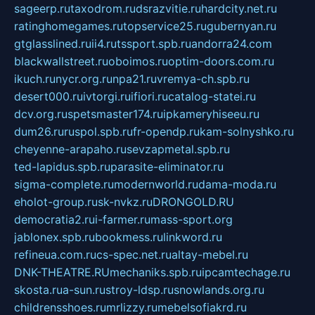
sageerp.ru
taxodrom.ru
dsrazvitie.ru
hardcity.net.ru
ratinghomegames.ru
topservice25.ru
gubernyan.ru
gtglasslined.ru
ii4.ru
tssport.spb.ru
andorra24.com
blackwallstreet.ru
oboimos.ru
optim-doors.com.ru
ikuch.ru
nycr.org.ru
npa21.ru
vremya-ch.spb.ru
desert000.ru
ivtorgi.ru
ifiori.ru
catalog-statei.ru
dcv.org.ru
spetsmaster174.ru
ipkameryhiseeu.ru
dum26.ru
ruspol.spb.ru
fr-opendp.ru
kam-solnyshko.ru
cheyenne-arapaho.ru
sevzapmetal.spb.ru
ted-lapidus.spb.ru
parasite-eliminator.ru
sigma-complete.ru
modernworld.ru
dama-moda.ru
eholot-group.ru
sk-nvkz.ru
DRONGOLD.RU
democratia2.ru
i-farmer.ru
mass-sport.org
jablonex.spb.ru
bookmess.ru
linkword.ru
refineua.com.ru
cs-spec.net.ru
altay-mebel.ru
DNK-THEATRE.RU
mechaniks.spb.ru
ipcamtechage.ru
skosta.ru
a-sun.ru
stroy-ldsp.ru
snowlands.org.ru
childrensshoes.ru
mrlizzy.ru
mebelsofiakrd.ru