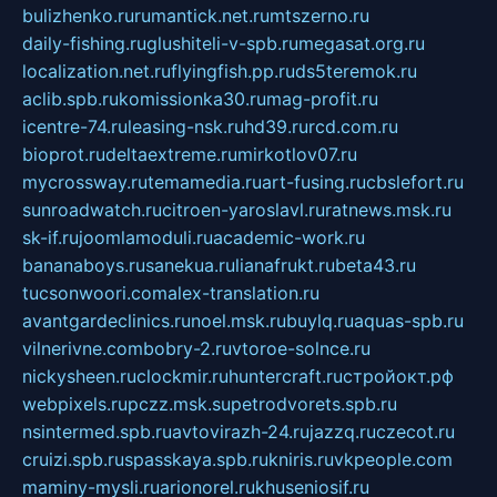
bulizhenko.ru
rumantick.net.ru
mtszerno.ru
daily-fishing.ru
glushiteli-v-spb.ru
megasat.org.ru
localization.net.ru
flyingfish.pp.ru
ds5teremok.ru
aclib.spb.ru
komissionka30.ru
mag-profit.ru
icentre-74.ru
leasing-nsk.ru
hd39.ru
rcd.com.ru
bioprot.ru
deltaextreme.ru
mirkotlov07.ru
mycrossway.ru
temamedia.ru
art-fusing.ru
cbslefort.ru
sunroadwatch.ru
citroen-yaroslavl.ru
ratnews.msk.ru
sk-if.ru
joomlamoduli.ru
academic-work.ru
bananaboys.ru
sanekua.ru
lianafrukt.ru
beta43.ru
tucsonwoori.com
alex-translation.ru
avantgardeclinics.ru
noel.msk.ru
buylq.ru
aquas-spb.ru
vilnerivne.com
bobry-2.ru
vtoroe-solnce.ru
nickysheen.ru
clockmir.ru
huntercraft.ru
стройокт.рф
webpixels.ru
pczz.msk.su
petrodvorets.spb.ru
nsintermed.spb.ru
avtovirazh-24.ru
jazzq.ru
czecot.ru
cruizi.spb.ru
spasskaya.spb.ru
kniris.ru
vkpeople.com
maminy-mysli.ru
arionorel.ru
khuseniosif.ru