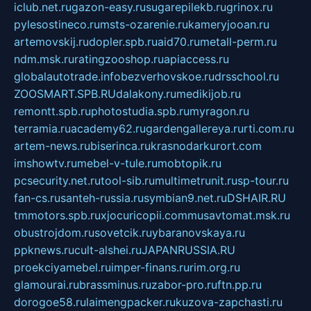
iclub.net.ru
gazon-easy.ru
sugarepilekb.ru
grinox.ru
pylesostineco.ru
msts-ozarenie.ru
kameryjooan.ru
artemovskij.ru
dopler.spb.ru
aid70.ru
metall-perm.ru
ndm.msk.ru
ratingzooshop.ru
apiaccess.ru
globalautotrade.info
bezverhovskoe.ru
drsschool.ru
ZOOSMART.SPB.RU
dalakony.ru
medikijob.ru
remontt.spb.ru
photostudia.spb.ru
myragon.ru
terramia.ru
academy62.ru
gardengallereya.ru
rti.com.ru
artem-news.ru
biserinca.ru
krasnodarkurort.com
imshowtv.ru
mebel-v-tule.ru
mobtopik.ru
pcsecurity.net.ru
tool-sib.ru
multimetrunit.ru
sp-tour.ru
fan-cs.ru
santeh-russia.ru
symbian9.net.ru
DSHAIR.RU
tmmotors.spb.ru
xjocuricopii.com
musavtomat.msk.ru
obustrojdom.ru
sovetcik.ru
ybaranovskaya.ru
ppknews.ru
cult-alshei.ru
JAPANRUSSIA.RU
proekciyamebel.ru
imper-finans.ru
rim.org.ru
glamourai.ru
brassminus.ru
zabor-pro.ru
ftn.pp.ru
dorogoe58.ru
laimengpacker.ru
kuzova-zapchasti.ru