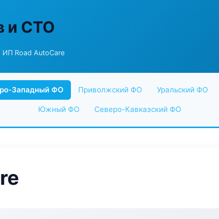
в и СТО
 ИП Road AutoCare
ро-Западный ФО
Приволжский ФО
Уральский ФО
Южный ФО
Северо-Кавказский ФО
re