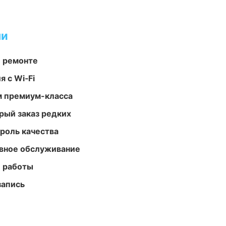
ми
и ремонте
 с Wi‑Fi
м премиум-класса
рый заказ редких
роль качества
вное обслуживание
е работы
запись