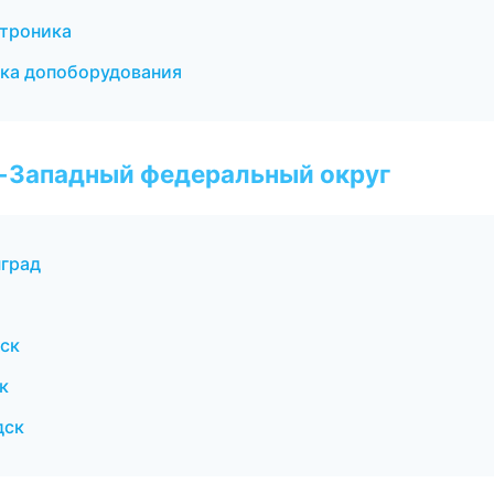
ктроника
вка допоборудования
о-Западный федеральный округ
нград
дск
к
дск