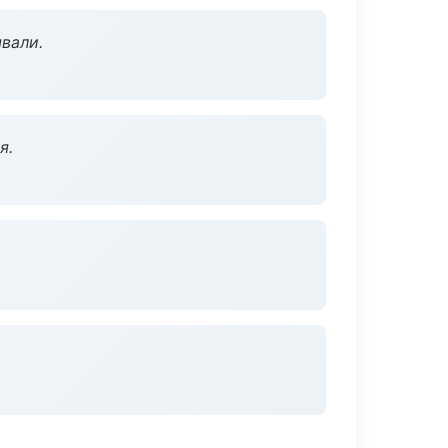
вали.
я.