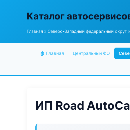
Каталог автосервисо
Главная
»
Северо-Западный федеральный округ
»
🏠 Главная
Центральный ФО
Севе
ИП Road AutoCa