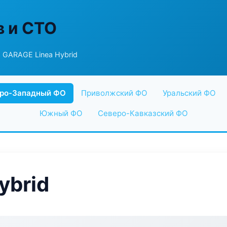
в и СТО
 GARAGE Linea Hybrid
ро-Западный ФО
Приволжский ФО
Уральский ФО
Южный ФО
Северо-Кавказский ФО
ybrid