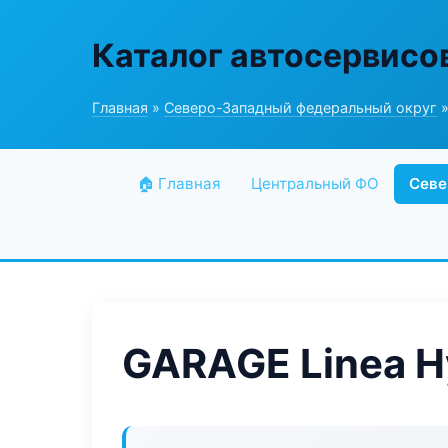
Каталог автосервисо
Главная
»
Северо-Западный федеральный округ
»
🏠 Главная
Центральный ФО
Севе
GARAGE Linea H