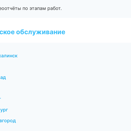
еоотчёты по этапам работ.
еское обслуживание
халинск
рад
г
бург
овгород