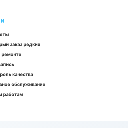
ми
меты
рый заказ редких
и ремонте
запись
роль качества
вное обслуживание
м работам