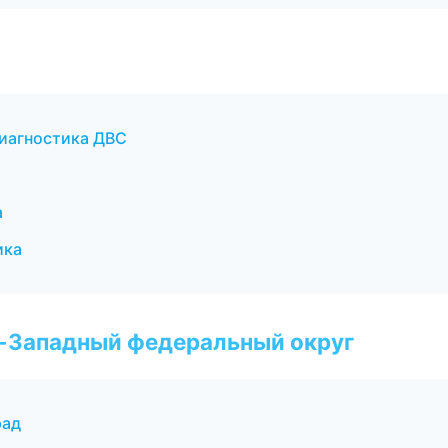
диагностика ДВС
и
а
ика
о-Западный федеральный округ
рад