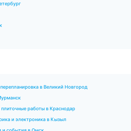
Петербург
к
 перепланировка в Великий Новгород
 Мурманск
 плиточные работы в Краснодар
трика и электроника в Кызыл
и и события в Омск