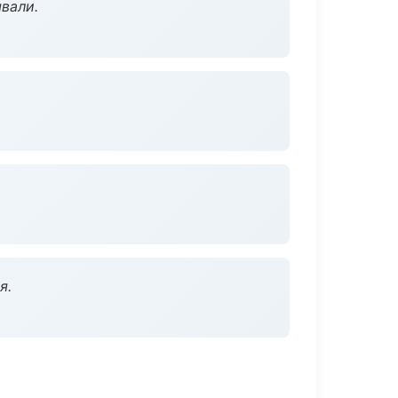
вали.
я.