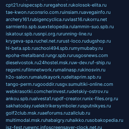
cpt21.ru
ispecspb.ru
regahost.ru
kolosok-elita.ru
tae-kwon.ru
consrio.com.ru
insiam.ru
avegainfo.ru
archery161.ru
bigencyclica.ru
vlast16.ru
korru.net
sarmiento.spb.su
extelopedia.ru
lammin-suo.spb.ru
iskatour.spb.ru
snpi.org.ru
running-line.ru
krygeva-spa.ru
chel.net.ru
rust-loco.ru
dugshop.ru
hl-beta.spb.ru
school494.spb.ru
mymubaby.ru
epoha-metalband.ru
ngr.spb.ru
rusgosnews.com
dieselvostok.ru
24hostel.msk.ru
w-dev.ru
f-ship.ru
regsmi.ru
filmnetwork.ru
malinasp.ru
kinosvin.ru
h2o-salon.ru
malutkayork.ru
deltaprim.spb.ru
tango-perm.ru
gooddir.ru
sgv.su
multiki-online.com
webkrasotki.com
cherinvest.ru
detskiy-ostrov.ru
ankou.spb.ru
alvesta1.ru
pdf-creator.ru
nix-files.org.ru
sakhatoday.ru
elektrikersymboler.ru
sputnikyes.ru
golf2club.msk.ru
aeforums.ru
zallclub.ru
multimodal.msk.ru
habaigry.ru
haikko.ru
sobakopedia.ru
isz-fest.ru
ewnc.info
screensaver-clock.net.ru