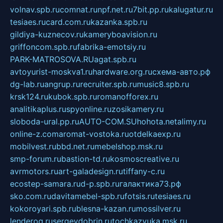
volnav.spb.ru
comnat.ru
npf.net.ru
7bit.pp.ru
kalugatur.ru
tesiaes.ru
card.com.ru
kazanka.spb.ru
gildiya-kuznecov.ru
kameryboavision.ru
griffoncom.spb.ru
fabrika-emotsiy.ru
PARK-MATROSOVA.RU
agat.spb.ru
avtoyurist-moskva1.ru
hardware.org.ru
схема-авто.рф
dg-lab.ru
angrup.ru
recruiter.spb.ru
music8.spb.ru
krsk124.ru
kubok.spb.ru
romanofforex.ru
analitikaplus.ru
spyonline.ru
zosikamery.ru
sloboda-ural.pp.ru
AUTO-COM.SU
hohota.net
alimy.ru
online-z.com
aromat-vostoka.ru
otdelkaexp.ru
mobilvest.ru
bbd.net.ru
mebelshop.msk.ru
smp-forum.ru
bastion-td.ru
kosmoscreative.ru
avrmotors.ru
art-galadesign.ru
tiffany-c.ru
ecostep-samara.ru
d-p.spb.ru
галактика73.рф
sko.com.ru
davitamebel-spb.ru
fotsis.ru
tesiaes.ru
kokoroyari.spb.ru
blesna-kazan.ru
mossilver.ru
lenderoq.ru
sergeydobrin.ru
tochkazvuka.msk.ru