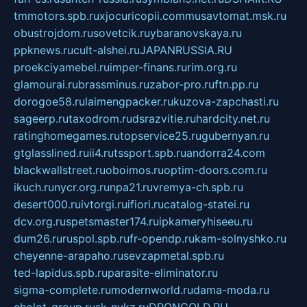
tmmotors.spb.ru
xjocuricopii.com
musavtomat.msk.ru
obustrojdom.ru
sovetcik.ru
ybaranovskaya.ru
ppknews.ru
cult-alshei.ru
JAPANRUSSIA.RU
proekciyamebel.ru
imper-finans.ru
rim.org.ru
glamourai.ru
brassminus.ru
zabor-pro.ru
ftn.pp.ru
dorogoe58.ru
laimengpacker.ru
kuzova-zapchasti.ru
sageerp.ru
taxodrom.ru
dsrazvitie.ru
hardcity.net.ru
ratinghomegames.ru
topservice25.ru
gubernyan.ru
gtglasslined.ru
ii4.ru
tssport.spb.ru
andorra24.com
blackwallstreet.ru
oboimos.ru
optim-doors.com.ru
ikuch.ru
nycr.org.ru
npa21.ru
vremya-ch.spb.ru
desert000.ru
ivtorgi.ru
ifiori.ru
catalog-statei.ru
dcv.org.ru
spetsmaster174.ru
ipkameryhiseeu.ru
dum26.ru
ruspol.spb.ru
fr-opendp.ru
kam-solnyshko.ru
cheyenne-arapaho.ru
sevzapmetal.spb.ru
ted-lapidus.spb.ru
parasite-eliminator.ru
sigma-complete.ru
modernworld.ru
dama-moda.ru