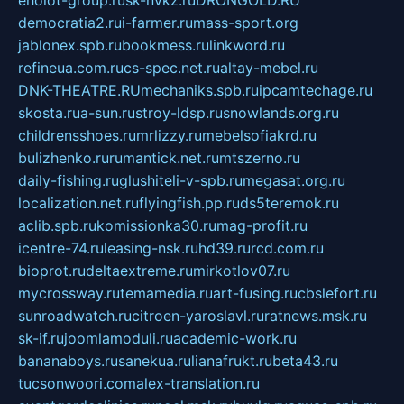
eholot-group.ru
sk-nvkz.ru
DRONGOLD.RU
democratia2.ru
i-farmer.ru
mass-sport.org
jablonex.spb.ru
bookmess.ru
linkword.ru
refineua.com.ru
cs-spec.net.ru
altay-mebel.ru
DNK-THEATRE.RU
mechaniks.spb.ru
ipcamtechage.ru
skosta.ru
a-sun.ru
stroy-ldsp.ru
snowlands.org.ru
childrensshoes.ru
mrlizzy.ru
mebelsofiakrd.ru
bulizhenko.ru
rumantick.net.ru
mtszerno.ru
daily-fishing.ru
glushiteli-v-spb.ru
megasat.org.ru
localization.net.ru
flyingfish.pp.ru
ds5teremok.ru
aclib.spb.ru
komissionka30.ru
mag-profit.ru
icentre-74.ru
leasing-nsk.ru
hd39.ru
rcd.com.ru
bioprot.ru
deltaextreme.ru
mirkotlov07.ru
mycrossway.ru
temamedia.ru
art-fusing.ru
cbslefort.ru
sunroadwatch.ru
citroen-yaroslavl.ru
ratnews.msk.ru
sk-if.ru
joomlamoduli.ru
academic-work.ru
bananaboys.ru
sanekua.ru
lianafrukt.ru
beta43.ru
tucsonwoori.com
alex-translation.ru