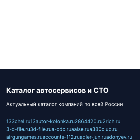
Каталог автосервисов и СТО
Актуальный каталог компаний по всей России
133chel.ru
13autor-kolonka.ru
2864420.ru
2rich.ru
3-d-file.ru
3d-file.ru
a-cdc.ru
aalse.ru
a380club.ru
airgungames.ru
accounts-112.ru
adler-jun.ru
adonyev.ru