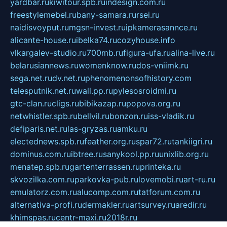
yardbar.ru
kiwitour.spb.ru
indesign.com.ru
freestylemebel.ru
bany-samara.ru
rsei.ru
naidisvoyput.ru
mgsn-invest.ru
ipkamerasannce.ru
alicante-house.ru
ibelka74.ru
cozyhouse.info
vlkargalev-studio.ru
700mb.ru
figura-ufa.ru
alina-live.ru
belarusiannews.ru
womenknow.ru
dos-vniimk.ru
sega.net.ru
dv.net.ru
phenomenonsofhistory.com
telesputnik.net.ru
wall.pp.ru
pylesosroidmi.ru
gtc-clan.ru
cligs.ru
bibikazap.ru
popova.org.ru
netwhistler.spb.ru
bellvil.ru
bonzon.ru
iss-vladik.ru
defiparis.net.ru
las-gryzas.ru
amku.ru
electednews.spb.ru
feather.org.ru
spar72.ru
tankiigri.ru
dominus.com.ru
ibtree.ru
sanykool.pp.ru
unixlib.org.ru
menatep.spb.ru
gartenterrassen.ru
printeka.ru
skvozilka.com.ru
parkovka-pub.ru
lovemobi.ru
art-ru.ru
emulatorz.com.ru
alucomp.com.ru
tatforum.com.ru
alternativa-profi.ru
dermakler.ru
artsurvey.ru
aredir.ru
khimspas.ru
centr-maxi.ru
2018r.ru