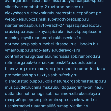
avantgardeclinics.ru
noel.msk.ru
buylq.ru
aquas-spb.ru
vilnerivne.com
bobry-2.ru
vtoroe-solnce.ru
nickysheen.ru
clockmir.ru
huntercraft.ru
стройокт.рф
webpixels.ru
pczz.msk.su
petrodvorets.spb.ru
nsintermed.spb.ru
avtovirazh-24.ru
jazzq.ru
czecot.ru
cruizi.spb.ru
spasskaya.spb.ru
kniris.ru
vkpeople.com
maminy-mysli.ru
arionorel.ru
khuseniosif.ru
dotmediacup.spb.ru
mebel-tiraspol.ru
all-books.biz
vmauto.spb.ru
shop-astyle.ru
derevo-s.ru
contrinform.ru
gutserial.ru
mdrussia.spb.ru
monod.ru
refine.org.ru
uk-krein.ru
kamensk61.ru
zooclub.info
filonov.org.ru
технокамск.рф
ra-spectr.ru
ooodriada.ru
promelmash.spb.ru
ixtys.spb.ru
fccity.ru
glamourstudio.spb.ru
kola-nature.org
spbmaster.spb.ru
musicoutlet.ru
china.msk.ru
bulldog.su
grimm-online.ru
outlander.net.ru
maga.spb.ru
anime-sell.ru
keseloy.ru
газприборсервис.рф
karmin.spb.ru
shekswood.ru
tischlermebel.ru
automall66.ru
mag-vladimir.ru