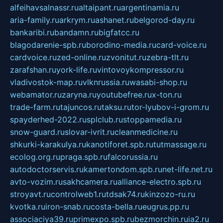
alfeihavsalnassr.ru
altaipant.ru
argentinamia.ru
aria-family.ru
arkrym.ru
ashanet.ru
belgorod-day.ru
bankaribi.ru
bandamn.ru
bigfatcc.ru
blagodarenie-spb.ru
borodino-media.ru
card-voice.ru
cardvoice.ru
zed-online.ru
zvonitut.ru
zebra-tlt.ru
zarafshan.ru
york-life.ru
vintovoykompressor.ru
vladivostok-map.ru
vlknrussia.ru
wasabi-shop.ru
webamator.ru
zaryna.ru
youtubefree.ru
x-ton.ru
trade-farm.ru
tajuncos.ru
taksu.ru
tor-lyubov-i-grom.ru
spayderhed-2022.ru
splclub.ru
stoppamedia.ru
snow-guard.ru
slovar-ivrit.ru
cleanmedicine.ru
shkurki-karakulya.ru
kanotiforet.spb.ru
tutmassage.ru
ecolog.org.ru
praga.spb.ru
falcorussia.ru
autodoctorservis.ru
kamertondom.spb.ru
net-life.net.ru
avto-vozim.ru
sakhcamera.ru
alliance-electro.spb.ru
stroyavt.ru
controlweb1.ru
tdsak74.ru
kinzozo-ru.ru
kvotka.ru
iron-snab.ru
costa-bella.ru
eugrus.pp.ru
associaciya39.ru
primexpo.spb.ru
bezmorchin.ru
ia2.ru