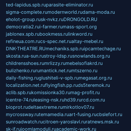
ted-lapidus.spb.ru
parasite-eliminator.ru
sigma-complete.ru
modernworld.ru
dama-moda.ru
eholot-group.ru
sk-nvkz.ru
DRONGOLD.RU
democratia2.ru
i-farmer.ru
mass-sport.org
jablonex.spb.ru
bookmess.ru
linkword.ru
refineua.com.ru
cs-spec.net.ru
altay-mebel.ru
DNK-THEATRE.RU
mechaniks.spb.ru
ipcamtechage.ru
skosta.ru
a-sun.ru
stroy-ldsp.ru
snowlands.org.ru
childrensshoes.ru
mrlizzy.ru
mebelsofiakrd.ru
bulizhenko.ru
rumantick.net.ru
mtszerno.ru
daily-fishing.ru
glushiteli-v-spb.ru
megasat.org.ru
localization.net.ru
flyingfish.pp.ru
ds5teremok.ru
aclib.spb.ru
komissionka30.ru
mag-profit.ru
icentre-74.ru
leasing-nsk.ru
hd39.ru
rcd.com.ru
bioprot.ru
deltaextreme.ru
mirkotlov07.ru
mycrossway.ru
temamedia.ru
art-fusing.ru
cbslefort.ru
sunroadwatch.ru
citroen-yaroslavl.ru
ratnews.msk.ru
sk-if.ru
joomlamoduli.ru
academic-work.ru