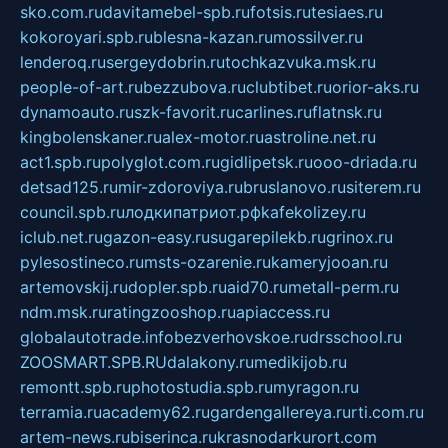
sko.com.ru
davitamebel-spb.ru
fotsis.ru
tesiaes.ru
kokoroyari.spb.ru
blesna-kazan.ru
mossilver.ru
lenderoq.ru
sergeydobrin.ru
tochkazvuka.msk.ru
people-of-art.ru
bezzubova.ru
clubtibet.ru
orior-aks.ru
dynamoauto.ru
szk-favorit.ru
carlines.ru
flatnsk.ru
kingbolenskaner.ru
alex-motor.ru
astroline.net.ru
act1.spb.ru
polyglot.com.ru
gidlipetsk.ru
ooo-driada.ru
detsad125.ru
mir-zdoroviya.ru
bruslanovo.ru
siterem.ru
council.spb.ru
лодкипатриот.рф
kafekolizey.ru
iclub.net.ru
gazon-easy.ru
sugarepilekb.ru
grinox.ru
pylesostineco.ru
msts-ozarenie.ru
kameryjooan.ru
artemovskij.ru
dopler.spb.ru
aid70.ru
metall-perm.ru
ndm.msk.ru
ratingzooshop.ru
apiaccess.ru
globalautotrade.info
bezverhovskoe.ru
drsschool.ru
ZOOSMART.SPB.RU
dalakony.ru
medikijob.ru
remontt.spb.ru
photostudia.spb.ru
myragon.ru
terramia.ru
academy62.ru
gardengallereya.ru
rti.com.ru
artem-news.ru
biserinca.ru
krasnodarkurort.com