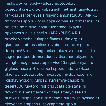
imshowtv.ru
mebel-v-tule.ru
mobtopik.ru
pcsecurity.net.ru
tool-sib.ru
multimetrunit.ru
sp-tour.ru
fan-cs.ru
santeh-russia.ru
symbian9.net.ru
DSHAIR.RU
tmmotors.spb.ru
xjocuricopii.com
musavtomat.msk.ru
obustrojdom.ru
sovetcik.ru
ybaranovskaya.ru
ppknews.ru
cult-alshei.ru
JAPANRUSSIA.RU
proekciyamebel.ru
imper-finans.ru
rim.org.ru
glamourai.ru
brassminus.ru
zabor-pro.ru
ftn.pp.ru
dorogoe58.ru
laimengpacker.ru
kuzova-zapchasti.ru
sageerp.ru
taxodrom.ru
dsrazvitie.ru
hardcity.net.ru
ratinghomegames.ru
topservice25.ru
gubernyan.ru
gtglasslined.ru
ii4.ru
tssport.spb.ru
andorra24.com
blackwallstreet.ru
oboimos.ru
optim-doors.com.ru
ikuch.ru
nycr.org.ru
npa21.ru
vremya-ch.spb.ru
desert000.ru
ivtorgi.ru
ifiori.ru
catalog-statei.ru
dcv.org.ru
spetsmaster174.ru
ipkameryhiseeu.ru
dum26.ru
ruspol.spb.ru
fr-opendp.ru
kam-solnyshko.ru
cheyenne-arapaho.ru
sevzapmetal.spb.ru