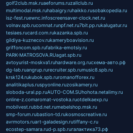
golf2club.msk.ru
aeforums.ru
zallclub.ru
multimodal.msk.ru
habaigry.ru
haikko.ru
sobakopedia.ru
isz-fest.ru
ewnc.info
screensaver-clock.net.ru
volnav.spb.ru
comnat.ru
npf.net.ru
7bit.pp.ru
kalugatur.ru
tesiaes.ru
card.com.ru
kazanka.spb.ru
gildiya-kuznecov.ru
kameryboavision.ru
griffoncom.spb.ru
fabrika-emotsiy.ru
PARK-MATROSOVA.RU
agat.spb.ru
avtoyurist-moskva1.ru
hardware.org.ru
схема-авто.рф
dg-lab.ru
angrup.ru
recruiter.spb.ru
music8.spb.ru
krsk124.ru
kubok.spb.ru
romanofforex.ru
analitikaplus.ru
spyonline.ru
zosikamery.ru
sloboda-ural.pp.ru
AUTO-COM.SU
hohota.net
alimy.ru
online-z.com
aromat-vostoka.ru
otdelkaexp.ru
mobilvest.ru
bbd.net.ru
mebelshop.msk.ru
smp-forum.ru
bastion-td.ru
kosmoscreative.ru
avrmotors.ru
art-galadesign.ru
tiffany-c.ru
ecostep-samara.ru
d-p.spb.ru
галактика73.рф