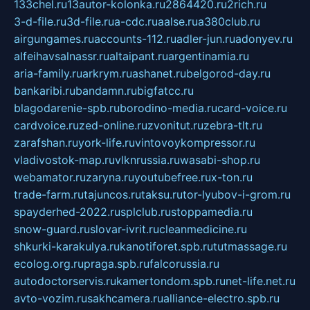
133chel.ru
13autor-kolonka.ru
2864420.ru
2rich.ru
3-d-file.ru
3d-file.ru
a-cdc.ru
aalse.ru
a380club.ru
airgungames.ru
accounts-112.ru
adler-jun.ru
adonyev.ru
alfeihavsalnassr.ru
altaipant.ru
argentinamia.ru
aria-family.ru
arkrym.ru
ashanet.ru
belgorod-day.ru
bankaribi.ru
bandamn.ru
bigfatcc.ru
blagodarenie-spb.ru
borodino-media.ru
card-voice.ru
cardvoice.ru
zed-online.ru
zvonitut.ru
zebra-tlt.ru
zarafshan.ru
york-life.ru
vintovoykompressor.ru
vladivostok-map.ru
vlknrussia.ru
wasabi-shop.ru
webamator.ru
zaryna.ru
youtubefree.ru
x-ton.ru
trade-farm.ru
tajuncos.ru
taksu.ru
tor-lyubov-i-grom.ru
spayderhed-2022.ru
splclub.ru
stoppamedia.ru
snow-guard.ru
slovar-ivrit.ru
cleanmedicine.ru
shkurki-karakulya.ru
kanotiforet.spb.ru
tutmassage.ru
ecolog.org.ru
praga.spb.ru
falcorussia.ru
autodoctorservis.ru
kamertondom.spb.ru
net-life.net.ru
avto-vozim.ru
sakhcamera.ru
alliance-electro.spb.ru