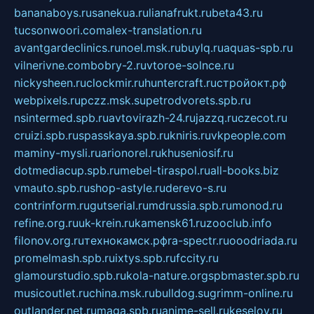
bananaboys.ru
sanekua.ru
lianafrukt.ru
beta43.ru
tucsonwoori.com
alex-translation.ru
avantgardeclinics.ru
noel.msk.ru
buylq.ru
aquas-spb.ru
vilnerivne.com
bobry-2.ru
vtoroe-solnce.ru
nickysheen.ru
clockmir.ru
huntercraft.ru
стройокт.рф
webpixels.ru
pczz.msk.su
petrodvorets.spb.ru
nsintermed.spb.ru
avtovirazh-24.ru
jazzq.ru
czecot.ru
cruizi.spb.ru
spasskaya.spb.ru
kniris.ru
vkpeople.com
maminy-mysli.ru
arionorel.ru
khuseniosif.ru
dotmediacup.spb.ru
mebel-tiraspol.ru
all-books.biz
vmauto.spb.ru
shop-astyle.ru
derevo-s.ru
contrinform.ru
gutserial.ru
mdrussia.spb.ru
monod.ru
refine.org.ru
uk-krein.ru
kamensk61.ru
zooclub.info
filonov.org.ru
технокамск.рф
ra-spectr.ru
ooodriada.ru
promelmash.spb.ru
ixtys.spb.ru
fccity.ru
glamourstudio.spb.ru
kola-nature.org
spbmaster.spb.ru
musicoutlet.ru
china.msk.ru
bulldog.su
grimm-online.ru
outlander.net.ru
maga.spb.ru
anime-sell.ru
keseloy.ru