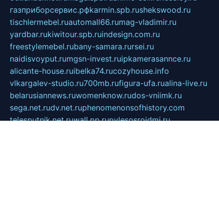
газприборсервис.рф
karmin.spb.ru
shekswood.ru
tischlermebel.ru
automall66.ru
mag-vladimir.ru
yardbar.ru
kiwitour.spb.ru
indesign.com.ru
freestylemebel.ru
bany-samara.ru
rsei.ru
naidisvoyput.ru
mgsn-invest.ru
ipkamerasannce.ru
alicante-house.ru
ibelka74.ru
cozyhouse.info
vlkargalev-studio.ru
700mb.ru
figura-ufa.ru
alina-live.ru
belarusiannews.ru
womenknow.ru
dos-vniimk.ru
sega.net.ru
dv.net.ru
phenomenonsofhistory.com
telesputnik.net.ru
wall.pp.ru
pylesosroidmi.ru
gtc-clan.ru
cligs.ru
bibikazap.ru
popova.org.ru
netwhistler.spb.ru
bellvil.ru
bonzon.ru
iss-vladik.ru
defiparis.net.ru
las-gryzas.ru
amku.ru
electednews.spb.ru
feather.org.ru
spar72.ru
tankiigri.ru
dominus.com.ru
ibtree.ru
sanykool.pp.ru
unixlib.org.ru
menatep.spb.ru
gartenterrassen.ru
printeka.ru
skvozilka.com.ru
parkovka-pub.ru
lovemobi.ru
art-ru.ru
emulatorz.com.ru
alucomp.com.ru
tatforum.com.ru