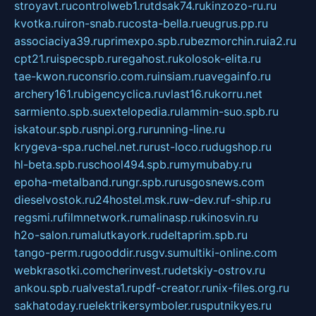
stroyavt.ru
controlweb1.ru
tdsak74.ru
kinzozo-ru.ru
kvotka.ru
iron-snab.ru
costa-bella.ru
eugrus.pp.ru
associaciya39.ru
primexpo.spb.ru
bezmorchin.ru
ia2.ru
cpt21.ru
ispecspb.ru
regahost.ru
kolosok-elita.ru
tae-kwon.ru
consrio.com.ru
insiam.ru
avegainfo.ru
archery161.ru
bigencyclica.ru
vlast16.ru
korru.net
sarmiento.spb.su
extelopedia.ru
lammin-suo.spb.ru
iskatour.spb.ru
snpi.org.ru
running-line.ru
krygeva-spa.ru
chel.net.ru
rust-loco.ru
dugshop.ru
hl-beta.spb.ru
school494.spb.ru
mymubaby.ru
epoha-metalband.ru
ngr.spb.ru
rusgosnews.com
dieselvostok.ru
24hostel.msk.ru
w-dev.ru
f-ship.ru
regsmi.ru
filmnetwork.ru
malinasp.ru
kinosvin.ru
h2o-salon.ru
malutkayork.ru
deltaprim.spb.ru
tango-perm.ru
gooddir.ru
sgv.su
multiki-online.com
webkrasotki.com
cherinvest.ru
detskiy-ostrov.ru
ankou.spb.ru
alvesta1.ru
pdf-creator.ru
nix-files.org.ru
sakhatoday.ru
elektrikersymboler.ru
sputnikyes.ru