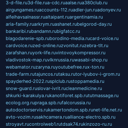
3-d-file.ru
3d-file.ru
a-cdc.ru
aalse.ru
a380club.ru
airgungames.ru
accounts-112.ru
adler-jun.ru
adonyev.ru
alfeihavsalnassr.ru
altaipant.ru
argentinamia.ru
aria-family.ru
arkrym.ru
ashanet.ru
belgorod-day.ru
bankaribi.ru
bandamn.ru
bigfatcc.ru
blagodarenie-spb.ru
borodino-media.ru
card-voice.ru
cardvoice.ru
zed-online.ru
zvonitut.ru
zebra-tlt.ru
zarafshan.ru
york-life.ru
vintovoykompressor.ru
vladivostok-map.ru
vlknrussia.ru
wasabi-shop.ru
webamator.ru
zaryna.ru
youtubefree.ru
x-ton.ru
trade-farm.ru
tajuncos.ru
taksu.ru
tor-lyubov-i-grom.ru
spayderhed-2022.ru
splclub.ru
stoppamedia.ru
snow-guard.ru
slovar-ivrit.ru
cleanmedicine.ru
shkurki-karakulya.ru
kanotiforet.spb.ru
tutmassage.ru
ecolog.org.ru
praga.spb.ru
falcorussia.ru
autodoctorservis.ru
kamertondom.spb.ru
net-life.net.ru
avto-vozim.ru
sakhcamera.ru
alliance-electro.spb.ru
stroyavt.ru
controlweb1.ru
tdsak74.ru
kinzozo-ru.ru