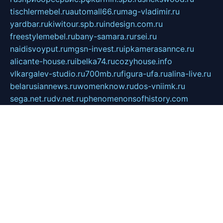
tischlermebel.ru
automall66.ru
mag-vladimir.ru
yardbar.ru
kiwitour.spb.ru
indesign.com.ru
freestylemebel.ru
bany-samara.ru
rsei.ru
naidisvoyput.ru
mgsn-invest.ru
ipkamerasannce.ru
alicante-house.ru
ibelka74.ru
cozyhouse.info
vlkargalev-studio.ru
700mb.ru
figura-ufa.ru
alina-live.ru
belarusiannews.ru
womenknow.ru
dos-vniimk.ru
sega.net.ru
dv.net.ru
phenomenonsofhistory.com
telesputnik.net.ru
wall.pp.ru
pylesosroidmi.ru
gtc-clan.ru
cligs.ru
bibikazap.ru
popova.org.ru
netwhistler.spb.ru
bellvil.ru
bonzon.ru
iss-vladik.ru
defiparis.net.ru
las-gryzas.ru
amku.ru
electednews.spb.ru
feather.org.ru
spar72.ru
tankiigri.ru
dominus.com.ru
ibtree.ru
sanykool.pp.ru
unixlib.org.ru
menatep.spb.ru
gartenterrassen.ru
printeka.ru
skvozilka.com.ru
parkovka-pub.ru
lovemobi.ru
art-ru.ru
emulatorz.com.ru
alucomp.com.ru
tatforum.com.ru