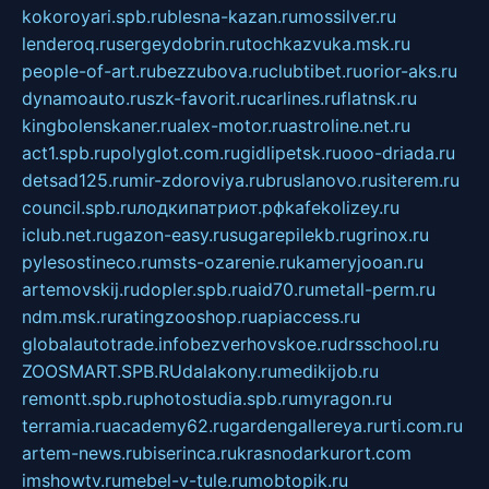
kokoroyari.spb.ru
blesna-kazan.ru
mossilver.ru
lenderoq.ru
sergeydobrin.ru
tochkazvuka.msk.ru
people-of-art.ru
bezzubova.ru
clubtibet.ru
orior-aks.ru
dynamoauto.ru
szk-favorit.ru
carlines.ru
flatnsk.ru
kingbolenskaner.ru
alex-motor.ru
astroline.net.ru
act1.spb.ru
polyglot.com.ru
gidlipetsk.ru
ooo-driada.ru
detsad125.ru
mir-zdoroviya.ru
bruslanovo.ru
siterem.ru
council.spb.ru
лодкипатриот.рф
kafekolizey.ru
iclub.net.ru
gazon-easy.ru
sugarepilekb.ru
grinox.ru
pylesostineco.ru
msts-ozarenie.ru
kameryjooan.ru
artemovskij.ru
dopler.spb.ru
aid70.ru
metall-perm.ru
ndm.msk.ru
ratingzooshop.ru
apiaccess.ru
globalautotrade.info
bezverhovskoe.ru
drsschool.ru
ZOOSMART.SPB.RU
dalakony.ru
medikijob.ru
remontt.spb.ru
photostudia.spb.ru
myragon.ru
terramia.ru
academy62.ru
gardengallereya.ru
rti.com.ru
artem-news.ru
biserinca.ru
krasnodarkurort.com
imshowtv.ru
mebel-v-tule.ru
mobtopik.ru