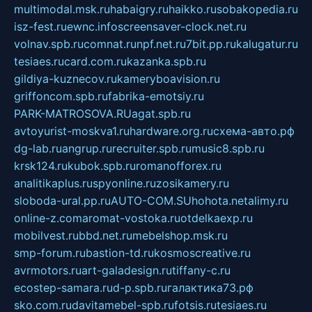
multimodal.msk.ru
habaigry.ru
haikko.ru
sobakopedia.ru
isz-fest.ru
ewnc.info
screensaver-clock.net.ru
volnav.spb.ru
comnat.ru
npf.net.ru
7bit.pp.ru
kalugatur.ru
tesiaes.ru
card.com.ru
kazanka.spb.ru
gildiya-kuznecov.ru
kameryboavision.ru
griffoncom.spb.ru
fabrika-emotsiy.ru
PARK-MATROSOVA.RU
agat.spb.ru
avtoyurist-moskva1.ru
hardware.org.ru
схема-авто.рф
dg-lab.ru
angrup.ru
recruiter.spb.ru
music8.spb.ru
krsk124.ru
kubok.spb.ru
romanofforex.ru
analitikaplus.ru
spyonline.ru
zosikamery.ru
sloboda-ural.pp.ru
AUTO-COM.SU
hohota.net
alimy.ru
online-z.com
aromat-vostoka.ru
otdelkaexp.ru
mobilvest.ru
bbd.net.ru
mebelshop.msk.ru
smp-forum.ru
bastion-td.ru
kosmoscreative.ru
avrmotors.ru
art-galadesign.ru
tiffany-c.ru
ecostep-samara.ru
d-p.spb.ru
галактика73.рф
sko.com.ru
davitamebel-spb.ru
fotsis.ru
tesiaes.ru