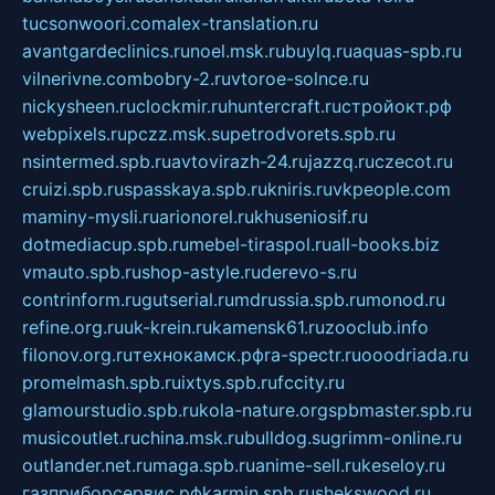
tucsonwoori.com
alex-translation.ru
avantgardeclinics.ru
noel.msk.ru
buylq.ru
aquas-spb.ru
vilnerivne.com
bobry-2.ru
vtoroe-solnce.ru
nickysheen.ru
clockmir.ru
huntercraft.ru
стройокт.рф
webpixels.ru
pczz.msk.su
petrodvorets.spb.ru
nsintermed.spb.ru
avtovirazh-24.ru
jazzq.ru
czecot.ru
cruizi.spb.ru
spasskaya.spb.ru
kniris.ru
vkpeople.com
maminy-mysli.ru
arionorel.ru
khuseniosif.ru
dotmediacup.spb.ru
mebel-tiraspol.ru
all-books.biz
vmauto.spb.ru
shop-astyle.ru
derevo-s.ru
contrinform.ru
gutserial.ru
mdrussia.spb.ru
monod.ru
refine.org.ru
uk-krein.ru
kamensk61.ru
zooclub.info
filonov.org.ru
технокамск.рф
ra-spectr.ru
ooodriada.ru
promelmash.spb.ru
ixtys.spb.ru
fccity.ru
glamourstudio.spb.ru
kola-nature.org
spbmaster.spb.ru
musicoutlet.ru
china.msk.ru
bulldog.su
grimm-online.ru
outlander.net.ru
maga.spb.ru
anime-sell.ru
keseloy.ru
газприборсервис.рф
karmin.spb.ru
shekswood.ru