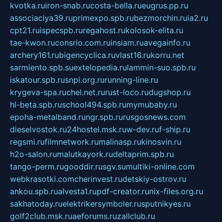
kvotka.ru
iron-snab.ru
costa-bella.ru
eugrus.pp.ru
associaciya39.ru
primexpo.spb.ru
bezmorchin.ru
ia2.ru
cpt21.ru
ispecspb.ru
regahost.ru
kolosok-elita.ru
tae-kwon.ru
consrio.com.ru
insiam.ru
avegainfo.ru
archery161.ru
bigencyclica.ru
vlast16.ru
korru.net
sarmiento.spb.su
extelopedia.ru
lammin-suo.spb.ru
iskatour.spb.ru
snpi.org.ru
running-line.ru
krygeva-spa.ru
chel.net.ru
rust-loco.ru
dugshop.ru
hl-beta.spb.ru
school494.spb.ru
mymubaby.ru
epoha-metalband.ru
ngr.spb.ru
rusgosnews.com
dieselvostok.ru
24hostel.msk.ru
w-dev.ru
f-ship.ru
regsmi.ru
filmnetwork.ru
malinasp.ru
kinosvin.ru
h2o-salon.ru
malutkayork.ru
deltaprim.spb.ru
tango-perm.ru
gooddir.ru
sgv.su
multiki-online.com
webkrasotki.com
cherinvest.ru
detskiy-ostrov.ru
ankou.spb.ru
alvesta1.ru
pdf-creator.ru
nix-files.org.ru
sakhatoday.ru
elektrikersymboler.ru
sputnikyes.ru
golf2club.msk.ru
aeforums.ru
zallclub.ru