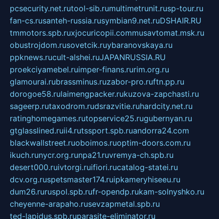
pcsecurity.net.ru
tool-sib.ru
multimetrunit.ru
sp-tour.ru
fan-cs.ru
santeh-russia.ru
symbian9.net.ru
DSHAIR.RU
tmmotors.spb.ru
xjocuricopii.com
musavtomat.msk.ru
obustrojdom.ru
sovetcik.ru
ybaranovskaya.ru
ppknews.ru
cult-alshei.ru
JAPANRUSSIA.RU
proekciyamebel.ru
imper-finans.ru
rim.org.ru
glamourai.ru
brassminus.ru
zabor-pro.ru
ftn.pp.ru
dorogoe58.ru
laimengpacker.ru
kuzova-zapchasti.ru
sageerp.ru
taxodrom.ru
dsrazvitie.ru
hardcity.net.ru
ratinghomegames.ru
topservice25.ru
gubernyan.ru
gtglasslined.ru
ii4.ru
tssport.spb.ru
andorra24.com
blackwallstreet.ru
oboimos.ru
optim-doors.com.ru
ikuch.ru
nycr.org.ru
npa21.ru
vremya-ch.spb.ru
desert000.ru
ivtorgi.ru
ifiori.ru
catalog-statei.ru
dcv.org.ru
spetsmaster174.ru
ipkameryhiseeu.ru
dum26.ru
ruspol.spb.ru
fr-opendp.ru
kam-solnyshko.ru
cheyenne-arapaho.ru
sevzapmetal.spb.ru
ted-lapidus.spb.ru
parasite-eliminator.ru