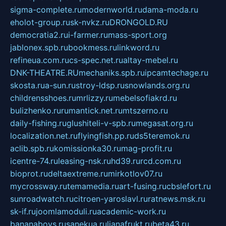
sigma-complete.ru
modernworld.ru
dama-moda.ru
eholot-group.ru
sk-nvkz.ru
DRONGOLD.RU
democratia2.ru
i-farmer.ru
mass-sport.org
jablonex.spb.ru
bookmess.ru
linkword.ru
refineua.com.ru
cs-spec.net.ru
altay-mebel.ru
DNK-THEATRE.RU
mechaniks.spb.ru
ipcamtechage.ru
skosta.ru
a-sun.ru
stroy-ldsp.ru
snowlands.org.ru
childrensshoes.ru
mrlizzy.ru
mebelsofiakrd.ru
bulizhenko.ru
rumantick.net.ru
mtszerno.ru
daily-fishing.ru
glushiteli-v-spb.ru
megasat.org.ru
localization.net.ru
flyingfish.pp.ru
ds5teremok.ru
aclib.spb.ru
komissionka30.ru
mag-profit.ru
icentre-74.ru
leasing-nsk.ru
hd39.ru
rcd.com.ru
bioprot.ru
deltaextreme.ru
mirkotlov07.ru
mycrossway.ru
temamedia.ru
art-fusing.ru
cbslefort.ru
sunroadwatch.ru
citroen-yaroslavl.ru
ratnews.msk.ru
sk-if.ru
joomlamoduli.ru
academic-work.ru
bananaboys.ru
sanekua.ru
lianafrukt.ru
beta43.ru