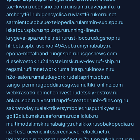
tae-kwon.ru
consrio.com.ru
insiam.ru
avegainfo.ru
archery161.ru
bigencyclica.ru
vlast16.ru
korru.net
sarmiento.spb.su
extelopedia.ru
lammin-suo.spb.ru
iskatour.spb.ru
snpi.org.ru
running-line.ru
krygeva-spa.ru
chel.net.ru
rust-loco.ru
dugshop.ru
hl-beta.spb.ru
school494.spb.ru
mymubaby.ru
epoha-metalband.ru
ngr.spb.ru
rusgosnews.com
dieselvostok.ru
24hostel.msk.ru
w-dev.ru
f-ship.ru
regsmi.ru
filmnetwork.ru
malinasp.ru
kinosvin.ru
h2o-salon.ru
malutkayork.ru
deltaprim.spb.ru
tango-perm.ru
gooddir.ru
sgv.su
multiki-online.com
webkrasotki.com
cherinvest.ru
detskiy-ostrov.ru
ankou.spb.ru
alvesta1.ru
pdf-creator.ru
nix-files.org.ru
sakhatoday.ru
elektrikersymboler.ru
sputnikyes.ru
golf2club.msk.ru
aeforums.ru
zallclub.ru
multimodal.msk.ru
habaigry.ru
haikko.ru
sobakopedia.ru
isz-fest.ru
ewnc.info
screensaver-clock.net.ru
volnav.spb.ru
comnat.ru
npf.net.ru
7bit.pp.ru
kalugatur.ru