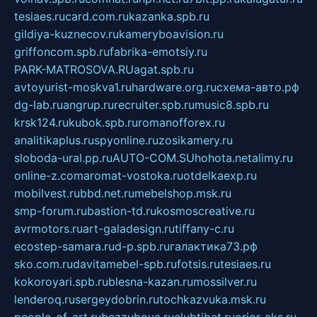
tesiaes.ru
card.com.ru
kazanka.spb.ru
gildiya-kuznecov.ru
kameryboavision.ru
griffoncom.spb.ru
fabrika-emotsiy.ru
PARK-MATROSOVA.RU
agat.spb.ru
avtoyurist-moskva1.ru
hardware.org.ru
схема-авто.рф
dg-lab.ru
angrup.ru
recruiter.spb.ru
music8.spb.ru
krsk124.ru
kubok.spb.ru
romanofforex.ru
analitikaplus.ru
spyonline.ru
zosikamery.ru
sloboda-ural.pp.ru
AUTO-COM.SU
hohota.net
alimy.ru
online-z.com
aromat-vostoka.ru
otdelkaexp.ru
mobilvest.ru
bbd.net.ru
mebelshop.msk.ru
smp-forum.ru
bastion-td.ru
kosmoscreative.ru
avrmotors.ru
art-galadesign.ru
tiffany-c.ru
ecostep-samara.ru
d-p.spb.ru
галактика73.рф
sko.com.ru
davitamebel-spb.ru
fotsis.ru
tesiaes.ru
kokoroyari.spb.ru
blesna-kazan.ru
mossilver.ru
lenderoq.ru
sergeydobrin.ru
tochkazvuka.msk.ru