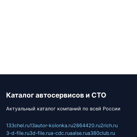
Каталог автосервисов и СТО
Актуальный каталог компаний по всей России
133chel.ru
13autor-kolonka.ru
2864420.ru
2rich.ru
3-d-file.ru
3d-file.ru
a-cdc.ru
aalse.ru
a380club.ru