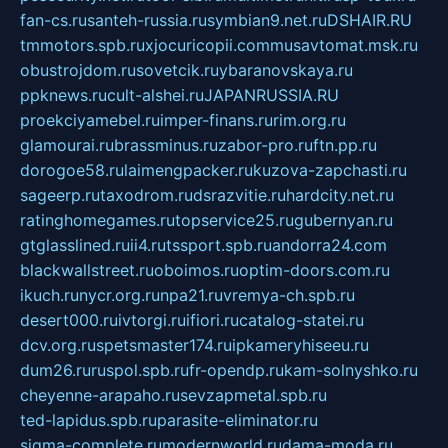
fan-cs.ru
santeh-russia.ru
symbian9.net.ru
DSHAIR.RU
tmmotors.spb.ru
xjocuricopii.com
musavtomat.msk.ru
obustrojdom.ru
sovetcik.ru
ybaranovskaya.ru
ppknews.ru
cult-alshei.ru
JAPANRUSSIA.RU
proekciyamebel.ru
imper-finans.ru
rim.org.ru
glamourai.ru
brassminus.ru
zabor-pro.ru
ftn.pp.ru
dorogoe58.ru
laimengpacker.ru
kuzova-zapchasti.ru
sageerp.ru
taxodrom.ru
dsrazvitie.ru
hardcity.net.ru
ratinghomegames.ru
topservice25.ru
gubernyan.ru
gtglasslined.ru
ii4.ru
tssport.spb.ru
andorra24.com
blackwallstreet.ru
oboimos.ru
optim-doors.com.ru
ikuch.ru
nycr.org.ru
npa21.ru
vremya-ch.spb.ru
desert000.ru
ivtorgi.ru
ifiori.ru
catalog-statei.ru
dcv.org.ru
spetsmaster174.ru
ipkameryhiseeu.ru
dum26.ru
ruspol.spb.ru
fr-opendp.ru
kam-solnyshko.ru
cheyenne-arapaho.ru
sevzapmetal.spb.ru
ted-lapidus.spb.ru
parasite-eliminator.ru
sigma-complete.ru
modernworld.ru
dama-moda.ru