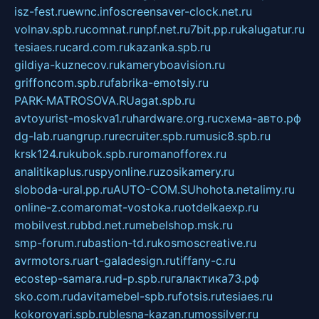
isz-fest.ru
ewnc.info
screensaver-clock.net.ru
volnav.spb.ru
comnat.ru
npf.net.ru
7bit.pp.ru
kalugatur.ru
tesiaes.ru
card.com.ru
kazanka.spb.ru
gildiya-kuznecov.ru
kameryboavision.ru
griffoncom.spb.ru
fabrika-emotsiy.ru
PARK-MATROSOVA.RU
agat.spb.ru
avtoyurist-moskva1.ru
hardware.org.ru
схема-авто.рф
dg-lab.ru
angrup.ru
recruiter.spb.ru
music8.spb.ru
krsk124.ru
kubok.spb.ru
romanofforex.ru
analitikaplus.ru
spyonline.ru
zosikamery.ru
sloboda-ural.pp.ru
AUTO-COM.SU
hohota.net
alimy.ru
online-z.com
aromat-vostoka.ru
otdelkaexp.ru
mobilvest.ru
bbd.net.ru
mebelshop.msk.ru
smp-forum.ru
bastion-td.ru
kosmoscreative.ru
avrmotors.ru
art-galadesign.ru
tiffany-c.ru
ecostep-samara.ru
d-p.spb.ru
галактика73.рф
sko.com.ru
davitamebel-spb.ru
fotsis.ru
tesiaes.ru
kokoroyari.spb.ru
blesna-kazan.ru
mossilver.ru