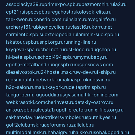
associaciya39.ru
primexpo.spb.ru
bezmorchin.ru
ia2.ru
cpt21.ru
ispecspb.ru
regahost.ru
kolosok-elita.ru
tae-kwon.ru
consrio.com.ru
insiam.ru
avegainfo.ru
archery161.ru
bigencyclica.ru
vlast16.ru
korru.net
sarmiento.spb.su
extelopedia.ru
lammin-suo.spb.ru
iskatour.spb.ru
snpi.org.ru
running-line.ru
krygeva-spa.ru
chel.net.ru
rust-loco.ru
dugshop.ru
hl-beta.spb.ru
school494.spb.ru
mymubaby.ru
epoha-metalband.ru
ngr.spb.ru
rusgosnews.com
dieselvostok.ru
24hostel.msk.ru
w-dev.ru
f-ship.ru
regsmi.ru
filmnetwork.ru
malinasp.ru
kinosvin.ru
h2o-salon.ru
malutkayork.ru
deltaprim.spb.ru
tango-perm.ru
gooddir.ru
sgv.su
multiki-online.com
webkrasotki.com
cherinvest.ru
detskiy-ostrov.ru
ankou.spb.ru
alvesta1.ru
pdf-creator.ru
nix-files.org.ru
sakhatoday.ru
elektrikersymboler.ru
sputnikyes.ru
golf2club.msk.ru
aeforums.ru
zallclub.ru
multimodal.msk.ru
habaigry.ru
haikko.ru
sobakopedia.ru