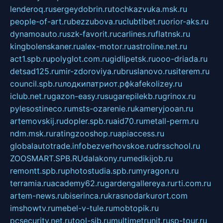
lenderoq.ru
sergeydobrin.ru
tochkazvuka.msk.ru
people-of-art.ru
bezzubova.ru
clubtibet.ru
orior-aks.ru
dynamoauto.ru
szk-favorit.ru
carlines.ru
flatnsk.ru
kingbolenskaner.ru
alex-motor.ru
astroline.net.ru
act1.spb.ru
polyglot.com.ru
gidlipetsk.ru
ooo-driada.ru
detsad125.ru
mir-zdoroviya.ru
bruslanovo.ru
siterem.ru
council.spb.ru
лодкипатриот.рф
kafekolizey.ru
iclub.net.ru
gazon-easy.ru
sugarepilekb.ru
grinox.ru
pylesostineco.ru
msts-ozarenie.ru
kameryjooan.ru
artemovskij.ru
dopler.spb.ru
aid70.ru
metall-perm.ru
ndm.msk.ru
ratingzooshop.ru
apiaccess.ru
globalautotrade.info
bezverhovskoe.ru
drsschool.ru
ZOOSMART.SPB.RU
dalakony.ru
medikijob.ru
remontt.spb.ru
photostudia.spb.ru
myragon.ru
terramia.ru
academy62.ru
gardengallereya.ru
rti.com.ru
artem-news.ru
biserinca.ru
krasnodarkurort.com
imshowtv.ru
mebel-v-tule.ru
mobtopik.ru
pcsecurity.net.ru
tool-sib.ru
multimetrunit.ru
sp-tour.ru