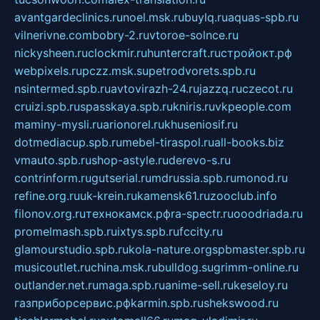
avantgardeclinics.ru
noel.msk.ru
buylq.ru
aquas-spb.ru
vilnerivne.com
bobry-2.ru
vtoroe-solnce.ru
nickysheen.ru
clockmir.ru
huntercraft.ru
стройокт.рф
webpixels.ru
pczz.msk.su
petrodvorets.spb.ru
nsintermed.spb.ru
avtovirazh-24.ru
jazzq.ru
czecot.ru
cruizi.spb.ru
spasskaya.spb.ru
kniris.ru
vkpeople.com
maminy-mysli.ru
arionorel.ru
khuseniosif.ru
dotmediacup.spb.ru
mebel-tiraspol.ru
all-books.biz
vmauto.spb.ru
shop-astyle.ru
derevo-s.ru
contrinform.ru
gutserial.ru
mdrussia.spb.ru
monod.ru
refine.org.ru
uk-krein.ru
kamensk61.ru
zooclub.info
filonov.org.ru
технокамск.рф
ra-spectr.ru
ooodriada.ru
promelmash.spb.ru
ixtys.spb.ru
fccity.ru
glamourstudio.spb.ru
kola-nature.org
spbmaster.spb.ru
musicoutlet.ru
china.msk.ru
bulldog.su
grimm-online.ru
outlander.net.ru
maga.spb.ru
anime-sell.ru
keseloy.ru
газприборсервис.рф
karmin.spb.ru
shekswood.ru