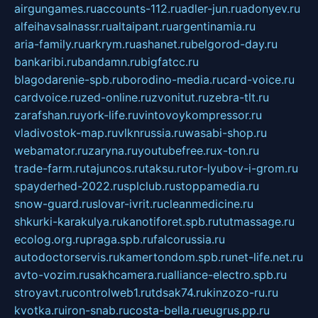
airgungames.ru
accounts-112.ru
adler-jun.ru
adonyev.ru
alfeihavsalnassr.ru
altaipant.ru
argentinamia.ru
aria-family.ru
arkrym.ru
ashanet.ru
belgorod-day.ru
bankaribi.ru
bandamn.ru
bigfatcc.ru
blagodarenie-spb.ru
borodino-media.ru
card-voice.ru
cardvoice.ru
zed-online.ru
zvonitut.ru
zebra-tlt.ru
zarafshan.ru
york-life.ru
vintovoykompressor.ru
vladivostok-map.ru
vlknrussia.ru
wasabi-shop.ru
webamator.ru
zaryna.ru
youtubefree.ru
x-ton.ru
trade-farm.ru
tajuncos.ru
taksu.ru
tor-lyubov-i-grom.ru
spayderhed-2022.ru
splclub.ru
stoppamedia.ru
snow-guard.ru
slovar-ivrit.ru
cleanmedicine.ru
shkurki-karakulya.ru
kanotiforet.spb.ru
tutmassage.ru
ecolog.org.ru
praga.spb.ru
falcorussia.ru
autodoctorservis.ru
kamertondom.spb.ru
net-life.net.ru
avto-vozim.ru
sakhcamera.ru
alliance-electro.spb.ru
stroyavt.ru
controlweb1.ru
tdsak74.ru
kinzozo-ru.ru
kvotka.ru
iron-snab.ru
costa-bella.ru
eugrus.pp.ru