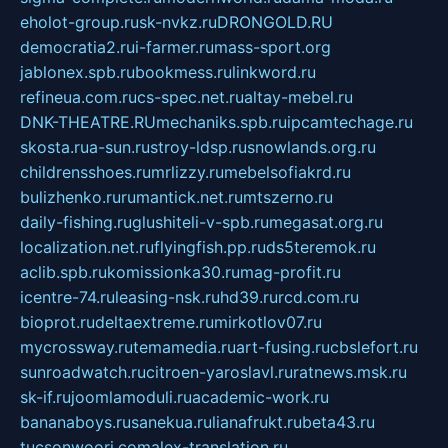
eholot-group.ru
sk-nvkz.ru
DRONGOLD.RU
democratia2.ru
i-farmer.ru
mass-sport.org
jablonex.spb.ru
bookmess.ru
linkword.ru
refineua.com.ru
cs-spec.net.ru
altay-mebel.ru
DNK-THEATRE.RU
mechaniks.spb.ru
ipcamtechage.ru
skosta.ru
a-sun.ru
stroy-ldsp.ru
snowlands.org.ru
childrensshoes.ru
mrlizzy.ru
mebelsofiakrd.ru
bulizhenko.ru
rumantick.net.ru
mtszerno.ru
daily-fishing.ru
glushiteli-v-spb.ru
megasat.org.ru
localization.net.ru
flyingfish.pp.ru
ds5teremok.ru
aclib.spb.ru
komissionka30.ru
mag-profit.ru
icentre-74.ru
leasing-nsk.ru
hd39.ru
rcd.com.ru
bioprot.ru
deltaextreme.ru
mirkotlov07.ru
mycrossway.ru
temamedia.ru
art-fusing.ru
cbslefort.ru
sunroadwatch.ru
citroen-yaroslavl.ru
ratnews.msk.ru
sk-if.ru
joomlamoduli.ru
academic-work.ru
bananaboys.ru
sanekua.ru
lianafrukt.ru
beta43.ru
tucsonwoori.com
alex-translation.ru