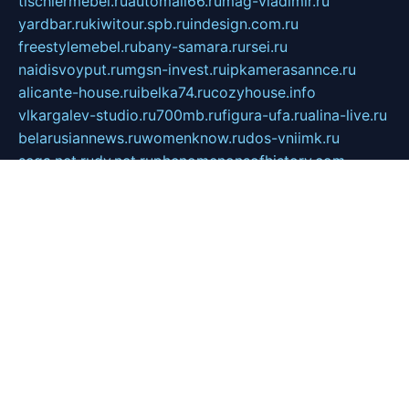
tischlermebel.ru
automall66.ru
mag-vladimir.ru
yardbar.ru
kiwitour.spb.ru
indesign.com.ru
freestylemebel.ru
bany-samara.ru
rsei.ru
naidisvoyput.ru
mgsn-invest.ru
ipkamerasannce.ru
alicante-house.ru
ibelka74.ru
cozyhouse.info
vlkargalev-studio.ru
700mb.ru
figura-ufa.ru
alina-live.ru
belarusiannews.ru
womenknow.ru
dos-vniimk.ru
sega.net.ru
dv.net.ru
phenomenonsofhistory.com
telesputnik.net.ru
wall.pp.ru
pylesosroidmi.ru
gtc-clan.ru
cligs.ru
bibikazap.ru
popova.org.ru
netwhistler.spb.ru
bellvil.ru
bonzon.ru
iss-vladik.ru
defiparis.net.ru
las-gryzas.ru
amku.ru
electednews.spb.ru
feather.org.ru
spar72.ru
tankiigri.ru
dominus.com.ru
ibtree.ru
sanykool.pp.ru
unixlib.org.ru
menatep.spb.ru
gartenterrassen.ru
printeka.ru
skvozilka.com.ru
parkovka-pub.ru
lovemobi.ru
art-ru.ru
emulatorz.com.ru
alucomp.com.ru
tatforum.com.ru
alternativa-profi.ru
dermakler.ru
artsurvey.ru
aredir.ru