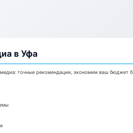
иа в Уфа
имедиа: точные рекомендации, экономим ваш бюджет бе
темы
ия