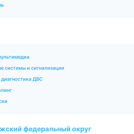
нь
 мультимедиа
ые системы и сигнализации
и диагностика ДВС
йлинг
ски
лжский федеральный округ