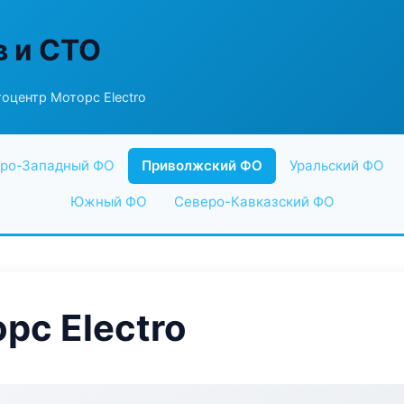
в и СТО
оцентр Моторс Electro
ро-Западный ФО
Приволжский ФО
Уральский ФО
Южный ФО
Северо-Кавказский ФО
рс Electro