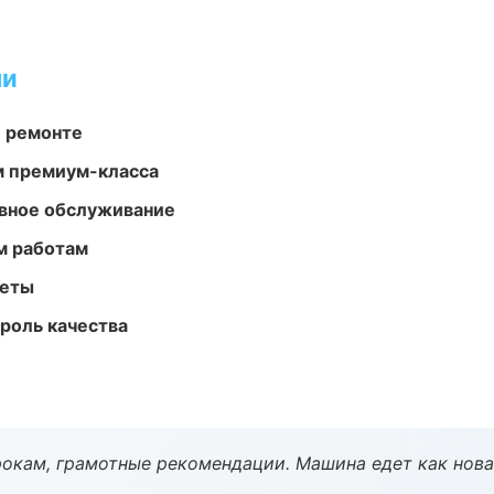
ми
и ремонте
м премиум-класса
вное обслуживание
м работам
меты
роль качества
окам, грамотные рекомендации. Машина едет как нова