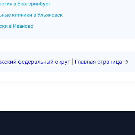
логия в Екатеринбург
ьные клиники в Ульяновск
оски в Иваново
лжский федеральный округ
|
Главная страница
→