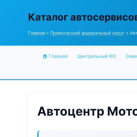
Каталог автосервисо
Главная
»
Приволжский федеральный округ
» Авт
🏠 Главная
Центральный ФО
Севе
Автоцентр Мото