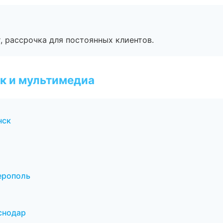
, рассрочка для постоянных клиентов.
к и мультимедиа
нск
ерополь
аснодар