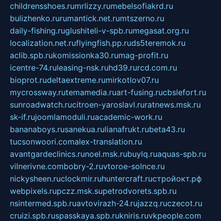
childrensshoes.ru
mrlizzy.ru
mebelsofiakrd.ru
bulizhenko.ru
rumantick.net.ru
mtszerno.ru
daily-fishing.ru
glushiteli-v-spb.ru
megasat.org.ru
localization.net.ru
flyingfish.pp.ru
ds5teremok.ru
aclib.spb.ru
komissionka30.ru
mag-profit.ru
icentre-74.ru
leasing-nsk.ru
hd39.ru
rcd.com.ru
bioprot.ru
deltaextreme.ru
mirkotlov07.ru
mycrossway.ru
temamedia.ru
art-fusing.ru
cbslefort.ru
sunroadwatch.ru
citroen-yaroslavl.ru
ratnews.msk.ru
sk-if.ru
joomlamoduli.ru
academic-work.ru
bananaboys.ru
sanekua.ru
lianafrukt.ru
beta43.ru
tucsonwoori.com
alex-translation.ru
avantgardeclinics.ru
noel.msk.ru
buylq.ru
aquas-spb.ru
vilnerivne.com
bobry-2.ru
vtoroe-solnce.ru
nickysheen.ru
clockmir.ru
huntercraft.ru
стройокт.рф
webpixels.ru
pczz.msk.su
petrodvorets.spb.ru
nsintermed.spb.ru
avtovirazh-24.ru
jazzq.ru
czecot.ru
cruizi.spb.ru
spasskaya.spb.ru
kniris.ru
vkpeople.com