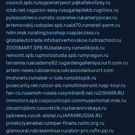
council.spb.ru
лодкипатриот.рф
kafekolizey.ru
iclub.net.ru
gazon-easy.ru
sugarepilekb.ru
grinox.ru
pylesostineco.ru
msts-ozarenie.ru
kameryjooan.ru
artemovskij.ru
dopler.spb.ru
aid70.ru
metall-perm.ru
ndm.msk.ru
ratingzooshop.ru
apiaccess.ru
globalautotrade.info
bezverhovskoe.ru
drsschool.ru
ZOOSMART.SPB.RU
dalakony.ru
medikijob.ru
remontt.spb.ru
photostudia.spb.ru
myragon.ru
terramia.ru
academy62.ru
gardengallereya.ru
rti.com.ru
artem-news.ru
biserinca.ru
krasnodarkurort.com
imshowtv.ru
mebel-v-tule.ru
mobtopik.ru
pcsecurity.net.ru
tool-sib.ru
multimetrunit.ru
sp-tour.ru
fan-cs.ru
santeh-russia.ru
symbian9.net.ru
DSHAIR.RU
tmmotors.spb.ru
xjocuricopii.com
musavtomat.msk.ru
obustrojdom.ru
sovetcik.ru
ybaranovskaya.ru
ppknews.ru
cult-alshei.ru
JAPANRUSSIA.RU
proekciyamebel.ru
imper-finans.ru
rim.org.ru
glamourai.ru
brassminus.ru
zabor-pro.ru
ftn.pp.ru