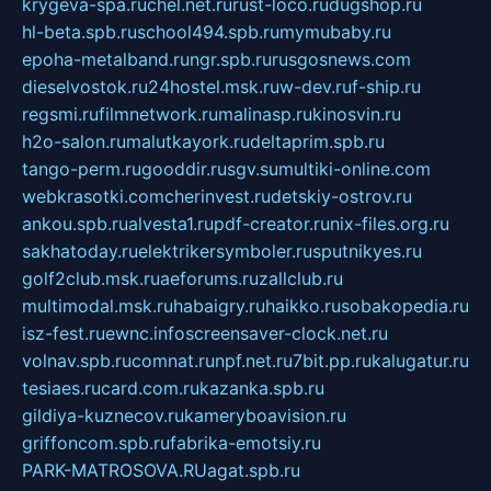
krygeva-spa.ru
chel.net.ru
rust-loco.ru
dugshop.ru
hl-beta.spb.ru
school494.spb.ru
mymubaby.ru
epoha-metalband.ru
ngr.spb.ru
rusgosnews.com
dieselvostok.ru
24hostel.msk.ru
w-dev.ru
f-ship.ru
regsmi.ru
filmnetwork.ru
malinasp.ru
kinosvin.ru
h2o-salon.ru
malutkayork.ru
deltaprim.spb.ru
tango-perm.ru
gooddir.ru
sgv.su
multiki-online.com
webkrasotki.com
cherinvest.ru
detskiy-ostrov.ru
ankou.spb.ru
alvesta1.ru
pdf-creator.ru
nix-files.org.ru
sakhatoday.ru
elektrikersymboler.ru
sputnikyes.ru
golf2club.msk.ru
aeforums.ru
zallclub.ru
multimodal.msk.ru
habaigry.ru
haikko.ru
sobakopedia.ru
isz-fest.ru
ewnc.info
screensaver-clock.net.ru
volnav.spb.ru
comnat.ru
npf.net.ru
7bit.pp.ru
kalugatur.ru
tesiaes.ru
card.com.ru
kazanka.spb.ru
gildiya-kuznecov.ru
kameryboavision.ru
griffoncom.spb.ru
fabrika-emotsiy.ru
PARK-MATROSOVA.RU
agat.spb.ru