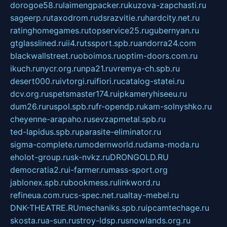
dorogoe58.ru
laimengpacker.ru
kuzova-zapchasti.ru
sageerp.ru
taxodrom.ru
dsrazvitie.ru
hardcity.net.ru
ratinghomegames.ru
topservice25.ru
gubernyan.ru
gtglasslined.ru
ii4.ru
tssport.spb.ru
andorra24.com
blackwallstreet.ru
oboimos.ru
optim-doors.com.ru
ikuch.ru
nycr.org.ru
npa21.ru
vremya-ch.spb.ru
desert000.ru
ivtorgi.ru
ifiori.ru
catalog-statei.ru
dcv.org.ru
spetsmaster174.ru
ipkameryhiseeu.ru
dum26.ru
ruspol.spb.ru
fr-opendp.ru
kam-solnyshko.ru
cheyenne-arapaho.ru
sevzapmetal.spb.ru
ted-lapidus.spb.ru
parasite-eliminator.ru
sigma-complete.ru
modernworld.ru
dama-moda.ru
eholot-group.ru
sk-nvkz.ru
DRONGOLD.RU
democratia2.ru
i-farmer.ru
mass-sport.org
jablonex.spb.ru
bookmess.ru
linkword.ru
refineua.com.ru
cs-spec.net.ru
altay-mebel.ru
DNK-THEATRE.RU
mechaniks.spb.ru
ipcamtechage.ru
skosta.ru
a-sun.ru
stroy-ldsp.ru
snowlands.org.ru