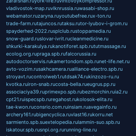
zarafshan.ru
york-life.ru
vintovoykompressor.ru
vladivostok-map.ru
vlknrussia.ru
wasabi-shop.ru
webamator.ru
zaryna.ru
youtubefree.ru
x-ton.ru
trade-farm.ru
tajuncos.ru
taksu.ru
tor-lyubov-i-grom.ru
spayderhed-2022.ru
splclub.ru
stoppamedia.ru
snow-guard.ru
slovar-ivrit.ru
cleanmedicine.ru
shkurki-karakulya.ru
kanotiforet.spb.ru
tutmassage.ru
ecolog.org.ru
praga.spb.ru
falcorussia.ru
autodoctorservis.ru
kamertondom.spb.ru
net-life.net.ru
avto-vozim.ru
sakhcamera.ru
alliance-electro.spb.ru
stroyavt.ru
controlweb1.ru
tdsak74.ru
kinzozo-ru.ru
kvotka.ru
iron-snab.ru
costa-bella.ru
eugrus.pp.ru
associaciya39.ru
primexpo.spb.ru
bezmorchin.ru
ia2.ru
cpt21.ru
ispecspb.ru
regahost.ru
kolosok-elita.ru
tae-kwon.ru
consrio.com.ru
insiam.ru
avegainfo.ru
archery161.ru
bigencyclica.ru
vlast16.ru
korru.net
sarmiento.spb.su
extelopedia.ru
lammin-suo.spb.ru
iskatour.spb.ru
snpi.org.ru
running-line.ru