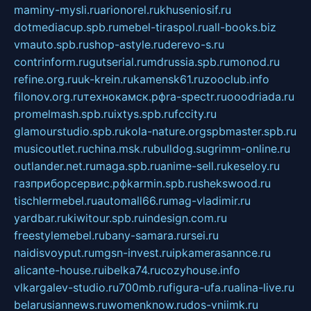
maminy-mysli.ru
arionorel.ru
khuseniosif.ru
dotmediacup.spb.ru
mebel-tiraspol.ru
all-books.biz
vmauto.spb.ru
shop-astyle.ru
derevo-s.ru
contrinform.ru
gutserial.ru
mdrussia.spb.ru
monod.ru
refine.org.ru
uk-krein.ru
kamensk61.ru
zooclub.info
filonov.org.ru
технокамск.рф
ra-spectr.ru
ooodriada.ru
promelmash.spb.ru
ixtys.spb.ru
fccity.ru
glamourstudio.spb.ru
kola-nature.org
spbmaster.spb.ru
musicoutlet.ru
china.msk.ru
bulldog.su
grimm-online.ru
outlander.net.ru
maga.spb.ru
anime-sell.ru
keseloy.ru
газприборсервис.рф
karmin.spb.ru
shekswood.ru
tischlermebel.ru
automall66.ru
mag-vladimir.ru
yardbar.ru
kiwitour.spb.ru
indesign.com.ru
freestylemebel.ru
bany-samara.ru
rsei.ru
naidisvoyput.ru
mgsn-invest.ru
ipkamerasannce.ru
alicante-house.ru
ibelka74.ru
cozyhouse.info
vlkargalev-studio.ru
700mb.ru
figura-ufa.ru
alina-live.ru
belarusiannews.ru
womenknow.ru
dos-vniimk.ru