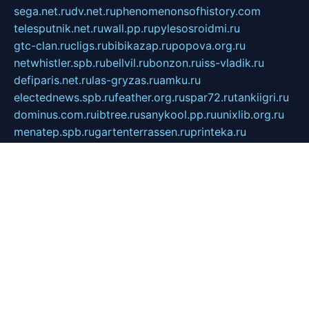
sega.net.ru
dv.net.ru
phenomenonsofhistory.com
telesputnik.net.ru
wall.pp.ru
pylesosroidmi.ru
gtc-clan.ru
cligs.ru
bibikazap.ru
popova.org.ru
netwhistler.spb.ru
bellvil.ru
bonzon.ru
iss-vladik.ru
defiparis.net.ru
las-gryzas.ru
amku.ru
electednews.spb.ru
feather.org.ru
spar72.ru
tankiigri.ru
dominus.com.ru
ibtree.ru
sanykool.pp.ru
unixlib.org.ru
menatep.spb.ru
gartenterrassen.ru
printeka.ru
skvozilka.com.ru
parkovka-pub.ru
lovemobi.ru
art-ru.ru
emulatorz.com.ru
alucomp.com.ru
tatforum.com.ru
alternativa-profi.ru
dermakler.ru
artsurvey.ru
aredir.ru
khimspas.ru
centr-maxi.ru
2018r.ru
bort-stomer-defort.ru
professional2.ru
gibsons.ru
artselena.ru
art-pilot.ru
ingredient.spb.ru
npfpolimer.spb.ru
argentum.spb.ru
hom-edu.ru
af-num.ru
cashadvanceamericasev.org
trexp.spb.ru
apteka-gerzena.ru
vasilyevka.msk.ru
personalloanrgx.org
tishanskiysdk.ru
atma-volga.ru