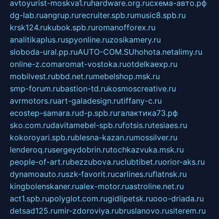
avtoyurist-moskva1.ru
hardware.org.ru
схема-авто.рф
dg-lab.ru
angrup.ru
recruiter.spb.ru
music8.spb.ru
krsk124.ru
kubok.spb.ru
romanofforex.ru
analitikaplus.ru
spyonline.ru
zosikamery.ru
sloboda-ural.pp.ru
AUTO-COM.SU
hohota.net
alimy.ru
online-z.com
aromat-vostoka.ru
otdelkaexp.ru
mobilvest.ru
bbd.net.ru
mebelshop.msk.ru
smp-forum.ru
bastion-td.ru
kosmoscreative.ru
avrmotors.ru
art-galadesign.ru
tiffany-c.ru
ecostep-samara.ru
d-p.spb.ru
галактика73.рф
sko.com.ru
davitamebel-spb.ru
fotsis.ru
tesiaes.ru
kokoroyari.spb.ru
blesna-kazan.ru
mossilver.ru
lenderoq.ru
sergeydobrin.ru
tochkazvuka.msk.ru
people-of-art.ru
bezzubova.ru
clubtibet.ru
orior-aks.ru
dynamoauto.ru
szk-favorit.ru
carlines.ru
flatnsk.ru
kingbolenskaner.ru
alex-motor.ru
astroline.net.ru
act1.spb.ru
polyglot.com.ru
gidlipetsk.ru
ooo-driada.ru
detsad125.ru
mir-zdoroviya.ru
bruslanovo.ru
siterem.ru