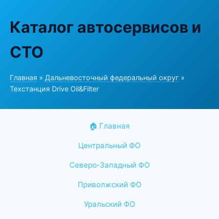
Каталог автосервисов и
СТО
Главная
»
Дальневосточный федеральный округ
»
Техстанция Drive Oil&Filter
🏠 Главная
Центральный ФО
Северо-Западный ФО
Приволжский ФО
Уральский ФО