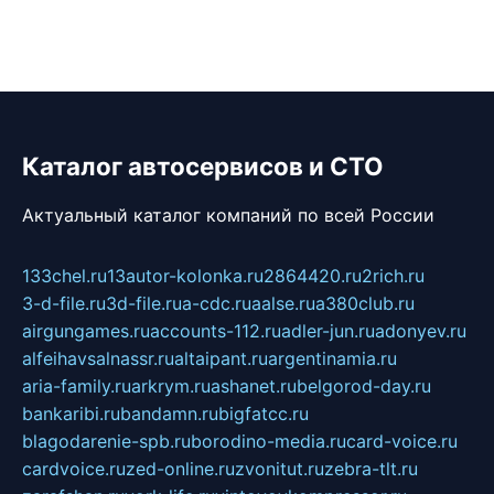
Каталог автосервисов и СТО
Актуальный каталог компаний по всей России
133chel.ru
13autor-kolonka.ru
2864420.ru
2rich.ru
3-d-file.ru
3d-file.ru
a-cdc.ru
aalse.ru
a380club.ru
airgungames.ru
accounts-112.ru
adler-jun.ru
adonyev.ru
alfeihavsalnassr.ru
altaipant.ru
argentinamia.ru
aria-family.ru
arkrym.ru
ashanet.ru
belgorod-day.ru
bankaribi.ru
bandamn.ru
bigfatcc.ru
blagodarenie-spb.ru
borodino-media.ru
card-voice.ru
cardvoice.ru
zed-online.ru
zvonitut.ru
zebra-tlt.ru