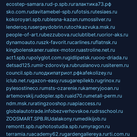
ecostep-samara.ru
d-p.spb.ru
галактика73.рф
sko.com.ru
davitamebel-spb.ru
fotsis.ru
tesiaes.ru
kokoroyari.spb.ru
blesna-kazan.ru
mossilver.ru
lenderoq.ru
sergeydobrin.ru
tochkazvuka.msk.ru
people-of-art.ru
bezzubova.ru
clubtibet.ru
orior-aks.ru
dynamoauto.ru
szk-favorit.ru
carlines.ru
flatnsk.ru
kingbolenskaner.ru
alex-motor.ru
astroline.net.ru
act1.spb.ru
polyglot.com.ru
gidlipetsk.ru
ooo-driada.ru
detsad125.ru
mir-zdoroviya.ru
bruslanovo.ru
siterem.ru
council.spb.ru
лодкипатриот.рф
kafekolizey.ru
iclub.net.ru
gazon-easy.ru
sugarepilekb.ru
grinox.ru
pylesostineco.ru
msts-ozarenie.ru
kameryjooan.ru
artemovskij.ru
dopler.spb.ru
aid70.ru
metall-perm.ru
ndm.msk.ru
ratingzooshop.ru
apiaccess.ru
globalautotrade.info
bezverhovskoe.ru
drsschool.ru
ZOOSMART.SPB.RU
dalakony.ru
medikijob.ru
remontt.spb.ru
photostudia.spb.ru
myragon.ru
terramia.ru
academy62.ru
gardengallereya.ru
rti.com.ru