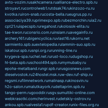
avto-vozim.ru
sakhcamera.ru
alliance-electro.spb.ru
stroyavt.ru
controlweb1.ru
tdsak74.ru
kinzozo-ru.ru
kvotka.ru
iron-snab.ru
costa-bella.ru
eugrus.pp.ru
associaciya39.ru
primexpo.spb.ru
bezmorchin.ru
ia2.ru
cpt21.ru
ispecspb.ru
regahost.ru
kolosok-elita.ru
tae-kwon.ru
consrio.com.ru
insiam.ru
avegainfo.ru
archery161.ru
bigencyclica.ru
vlast16.ru
korru.net
sarmiento.spb.su
extelopedia.ru
lammin-suo.spb.ru
iskatour.spb.ru
snpi.org.ru
running-line.ru
krygeva-spa.ru
chel.net.ru
rust-loco.ru
dugshop.ru
hl-beta.spb.ru
school494.spb.ru
mymubaby.ru
epoha-metalband.ru
ngr.spb.ru
rusgosnews.com
dieselvostok.ru
24hostel.msk.ru
w-dev.ru
f-ship.ru
regsmi.ru
filmnetwork.ru
malinasp.ru
kinosvin.ru
h2o-salon.ru
malutkayork.ru
deltaprim.spb.ru
tango-perm.ru
gooddir.ru
sgv.su
multiki-online.com
webkrasotki.com
cherinvest.ru
detskiy-ostrov.ru
ankou.spb.ru
alvesta1.ru
pdf-creator.ru
nix-files.org.ru