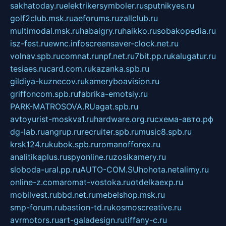
sakhatoday.ru
elektrikersymboler.ru
sputnikyes.ru
golf2club.msk.ru
aeforums.ru
zallclub.ru
multimodal.msk.ru
habaigry.ru
haikko.ru
sobakopedia.ru
isz-fest.ru
ewnc.info
screensaver-clock.net.ru
volnav.spb.ru
comnat.ru
npf.net.ru
7bit.pp.ru
kalugatur.ru
tesiaes.ru
card.com.ru
kazanka.spb.ru
gildiya-kuznecov.ru
kameryboavision.ru
griffoncom.spb.ru
fabrika-emotsiy.ru
PARK-MATROSOVA.RU
agat.spb.ru
avtoyurist-moskva1.ru
hardware.org.ru
схема-авто.рф
dg-lab.ru
angrup.ru
recruiter.spb.ru
music8.spb.ru
krsk124.ru
kubok.spb.ru
romanofforex.ru
analitikaplus.ru
spyonline.ru
zosikamery.ru
sloboda-ural.pp.ru
AUTO-COM.SU
hohota.net
alimy.ru
online-z.com
aromat-vostoka.ru
otdelkaexp.ru
mobilvest.ru
bbd.net.ru
mebelshop.msk.ru
smp-forum.ru
bastion-td.ru
kosmoscreative.ru
avrmotors.ru
art-galadesign.ru
tiffany-c.ru