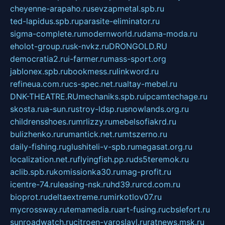
cheyenne-arapaho.ru
sevzapmetal.spb.ru
ted-lapidus.spb.ru
parasite-eliminator.ru
sigma-complete.ru
modernworld.ru
dama-moda.ru
eholot-group.ru
sk-nvkz.ru
DRONGOLD.RU
democratia2.ru
i-farmer.ru
mass-sport.org
jablonex.spb.ru
bookmess.ru
linkword.ru
refineua.com.ru
cs-spec.net.ru
altay-mebel.ru
DNK-THEATRE.RU
mechaniks.spb.ru
ipcamtechage.ru
skosta.ru
a-sun.ru
stroy-ldsp.ru
snowlands.org.ru
childrensshoes.ru
mrlizzy.ru
mebelsofiakrd.ru
bulizhenko.ru
rumantick.net.ru
mtszerno.ru
daily-fishing.ru
glushiteli-v-spb.ru
megasat.org.ru
localization.net.ru
flyingfish.pp.ru
ds5teremok.ru
aclib.spb.ru
komissionka30.ru
mag-profit.ru
icentre-74.ru
leasing-nsk.ru
hd39.ru
rcd.com.ru
bioprot.ru
deltaextreme.ru
mirkotlov07.ru
mycrossway.ru
temamedia.ru
art-fusing.ru
cbslefort.ru
sunroadwatch.ru
citroen-yaroslavl.ru
ratnews.msk.ru