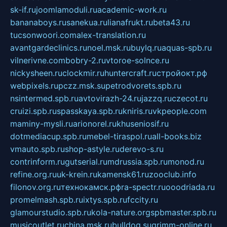
sk-if.ru
joomlamoduli.ru
academic-work.ru
bananaboys.ru
sanekua.ru
lianafrukt.ru
beta43.ru
tucsonwoori.com
alex-translation.ru
avantgardeclinics.ru
noel.msk.ru
buylq.ru
aquas-spb.ru
vilnerivne.com
bobry-2.ru
vtoroe-solnce.ru
nickysheen.ru
clockmir.ru
huntercraft.ru
стройокт.рф
webpixels.ru
pczz.msk.su
petrodvorets.spb.ru
nsintermed.spb.ru
avtovirazh-24.ru
jazzq.ru
czecot.ru
cruizi.spb.ru
spasskaya.spb.ru
kniris.ru
vkpeople.com
maminy-mysli.ru
arionorel.ru
khuseniosif.ru
dotmediacup.spb.ru
mebel-tiraspol.ru
all-books.biz
vmauto.spb.ru
shop-astyle.ru
derevo-s.ru
contrinform.ru
gutserial.ru
mdrussia.spb.ru
monod.ru
refine.org.ru
uk-krein.ru
kamensk61.ru
zooclub.info
filonov.org.ru
технокамск.рф
ra-spectr.ru
ooodriada.ru
promelmash.spb.ru
ixtys.spb.ru
fccity.ru
glamourstudio.spb.ru
kola-nature.org
spbmaster.spb.ru
musicoutlet.ru
china.msk.ru
bulldog.su
grimm-online.ru