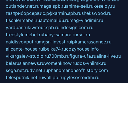
outlander.net.ru
maga.spb.ru
anime-sell.ru
keseloy.ru
газприборсервис.рф
karmin.spb.ru
shekswood.ru
tischlermebel.ru
automall66.ru
mag-vladimir.ru
yardbar.ru
kiwitour.spb.ru
indesign.com.ru
freestylemebel.ru
bany-samara.ru
rsei.ru
naidisvoyput.ru
mgsn-invest.ru
ipkamerasannce.ru
alicante-house.ru
ibelka74.ru
cozyhouse.info
vlkargalev-studio.ru
700mb.ru
figura-ufa.ru
alina-live.ru
belarusiannews.ru
womenknow.ru
dos-vniimk.ru
sega.net.ru
dv.net.ru
phenomenonsofhistory.com
telesputnik.net.ru
wall.pp.ru
pylesosroidmi.ru
gtc-clan.ru
cligs.ru
bibikazap.ru
popova.org.ru
netwhistler.spb.ru
bellvil.ru
bonzon.ru
iss-vladik.ru
defiparis.net.ru
las-gryzas.ru
amku.ru
electednews.spb.ru
feather.org.ru
spar72.ru
tankiigri.ru
dominus.com.ru
ibtree.ru
sanykool.pp.ru
unixlib.org.ru
menatep.spb.ru
gartenterrassen.ru
printeka.ru
skvozilka.com.ru
parkovka-pub.ru
lovemobi.ru
art-ru.ru