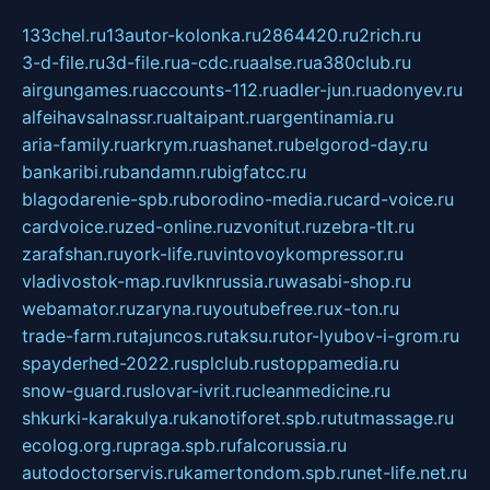
133chel.ru
13autor-kolonka.ru
2864420.ru
2rich.ru
3-d-file.ru
3d-file.ru
a-cdc.ru
aalse.ru
a380club.ru
airgungames.ru
accounts-112.ru
adler-jun.ru
adonyev.ru
alfeihavsalnassr.ru
altaipant.ru
argentinamia.ru
aria-family.ru
arkrym.ru
ashanet.ru
belgorod-day.ru
bankaribi.ru
bandamn.ru
bigfatcc.ru
blagodarenie-spb.ru
borodino-media.ru
card-voice.ru
cardvoice.ru
zed-online.ru
zvonitut.ru
zebra-tlt.ru
zarafshan.ru
york-life.ru
vintovoykompressor.ru
vladivostok-map.ru
vlknrussia.ru
wasabi-shop.ru
webamator.ru
zaryna.ru
youtubefree.ru
x-ton.ru
trade-farm.ru
tajuncos.ru
taksu.ru
tor-lyubov-i-grom.ru
spayderhed-2022.ru
splclub.ru
stoppamedia.ru
snow-guard.ru
slovar-ivrit.ru
cleanmedicine.ru
shkurki-karakulya.ru
kanotiforet.spb.ru
tutmassage.ru
ecolog.org.ru
praga.spb.ru
falcorussia.ru
autodoctorservis.ru
kamertondom.spb.ru
net-life.net.ru