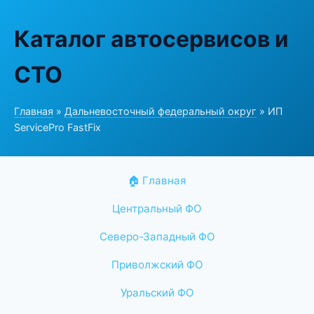
Каталог автосервисов и
СТО
Главная
»
Дальневосточный федеральный округ
» ИП
ServicePro FastFix
🏠 Главная
Центральный ФО
Северо-Западный ФО
Приволжский ФО
Уральский ФО