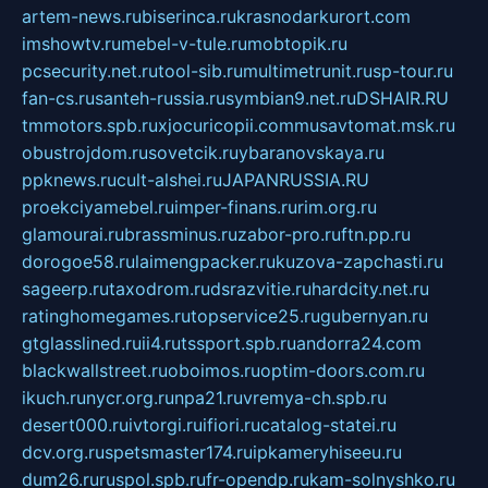
artem-news.ru
biserinca.ru
krasnodarkurort.com
imshowtv.ru
mebel-v-tule.ru
mobtopik.ru
pcsecurity.net.ru
tool-sib.ru
multimetrunit.ru
sp-tour.ru
fan-cs.ru
santeh-russia.ru
symbian9.net.ru
DSHAIR.RU
tmmotors.spb.ru
xjocuricopii.com
musavtomat.msk.ru
obustrojdom.ru
sovetcik.ru
ybaranovskaya.ru
ppknews.ru
cult-alshei.ru
JAPANRUSSIA.RU
proekciyamebel.ru
imper-finans.ru
rim.org.ru
glamourai.ru
brassminus.ru
zabor-pro.ru
ftn.pp.ru
dorogoe58.ru
laimengpacker.ru
kuzova-zapchasti.ru
sageerp.ru
taxodrom.ru
dsrazvitie.ru
hardcity.net.ru
ratinghomegames.ru
topservice25.ru
gubernyan.ru
gtglasslined.ru
ii4.ru
tssport.spb.ru
andorra24.com
blackwallstreet.ru
oboimos.ru
optim-doors.com.ru
ikuch.ru
nycr.org.ru
npa21.ru
vremya-ch.spb.ru
desert000.ru
ivtorgi.ru
ifiori.ru
catalog-statei.ru
dcv.org.ru
spetsmaster174.ru
ipkameryhiseeu.ru
dum26.ru
ruspol.spb.ru
fr-opendp.ru
kam-solnyshko.ru