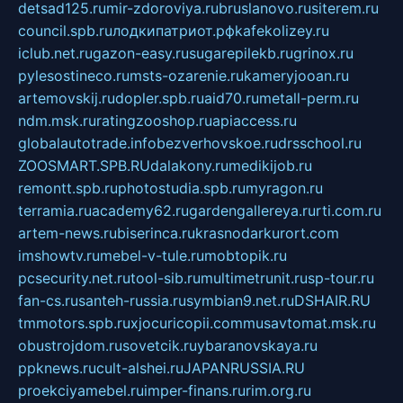
detsad125.ru
mir-zdoroviya.ru
bruslanovo.ru
siterem.ru
council.spb.ru
лодкипатриот.рф
kafekolizey.ru
iclub.net.ru
gazon-easy.ru
sugarepilekb.ru
grinox.ru
pylesostineco.ru
msts-ozarenie.ru
kameryjooan.ru
artemovskij.ru
dopler.spb.ru
aid70.ru
metall-perm.ru
ndm.msk.ru
ratingzooshop.ru
apiaccess.ru
globalautotrade.info
bezverhovskoe.ru
drsschool.ru
ZOOSMART.SPB.RU
dalakony.ru
medikijob.ru
remontt.spb.ru
photostudia.spb.ru
myragon.ru
terramia.ru
academy62.ru
gardengallereya.ru
rti.com.ru
artem-news.ru
biserinca.ru
krasnodarkurort.com
imshowtv.ru
mebel-v-tule.ru
mobtopik.ru
pcsecurity.net.ru
tool-sib.ru
multimetrunit.ru
sp-tour.ru
fan-cs.ru
santeh-russia.ru
symbian9.net.ru
DSHAIR.RU
tmmotors.spb.ru
xjocuricopii.com
musavtomat.msk.ru
obustrojdom.ru
sovetcik.ru
ybaranovskaya.ru
ppknews.ru
cult-alshei.ru
JAPANRUSSIA.RU
proekciyamebel.ru
imper-finans.ru
rim.org.ru