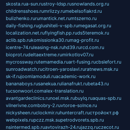
skosta.ru
a-sun.ru
stroy-ldsp.ru
snowlands.org.ru
childrensshoes.ru
mrlizzy.ru
mebelsofiakrd.ru
bulizhenko.ru
rumantick.net.ru
mtszerno.ru
daily-fishing.ru
glushiteli-v-spb.ru
megasat.org.ru
localization.net.ru
flyingfish.pp.ru
ds5teremok.ru
aclib.spb.ru
komissionka30.ru
mag-profit.ru
icentre-74.ru
leasing-nsk.ru
hd39.ru
rcd.com.ru
bioprot.ru
deltaextreme.ru
mirkotlov07.ru
mycrossway.ru
temamedia.ru
art-fusing.ru
cbslefort.ru
sunroadwatch.ru
citroen-yaroslavl.ru
ratnews.msk.ru
sk-if.ru
joomlamoduli.ru
academic-work.ru
bananaboys.ru
sanekua.ru
lianafrukt.ru
beta43.ru
tucsonwoori.com
alex-translation.ru
avantgardeclinics.ru
noel.msk.ru
buylq.ru
aquas-spb.ru
vilnerivne.com
bobry-2.ru
vtoroe-solnce.ru
nickysheen.ru
clockmir.ru
huntercraft.ru
стройокт.рф
webpixels.ru
pczz.msk.su
petrodvorets.spb.ru
nsintermed.spb.ru
avtovirazh-24.ru
jazzq.ru
czecot.ru