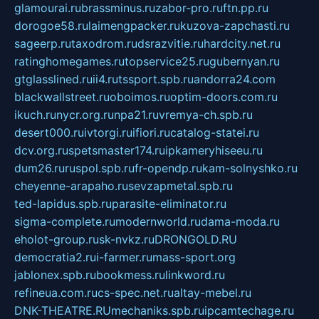
glamourai.ru
brassminus.ru
zabor-pro.ru
ftn.pp.ru
dorogoe58.ru
laimengpacker.ru
kuzova-zapchasti.ru
sageerp.ru
taxodrom.ru
dsrazvitie.ru
hardcity.net.ru
ratinghomegames.ru
topservice25.ru
gubernyan.ru
gtglasslined.ru
ii4.ru
tssport.spb.ru
andorra24.com
blackwallstreet.ru
oboimos.ru
optim-doors.com.ru
ikuch.ru
nycr.org.ru
npa21.ru
vremya-ch.spb.ru
desert000.ru
ivtorgi.ru
ifiori.ru
catalog-statei.ru
dcv.org.ru
spetsmaster174.ru
ipkameryhiseeu.ru
dum26.ru
ruspol.spb.ru
fr-opendp.ru
kam-solnyshko.ru
cheyenne-arapaho.ru
sevzapmetal.spb.ru
ted-lapidus.spb.ru
parasite-eliminator.ru
sigma-complete.ru
modernworld.ru
dama-moda.ru
eholot-group.ru
sk-nvkz.ru
DRONGOLD.RU
democratia2.ru
i-farmer.ru
mass-sport.org
jablonex.spb.ru
bookmess.ru
linkword.ru
refineua.com.ru
cs-spec.net.ru
altay-mebel.ru
DNK-THEATRE.RU
mechaniks.spb.ru
ipcamtechage.ru