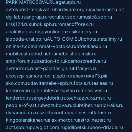
PARK-MATROSOVA.RU
agat.spb.ru
avtoyurist-moskva1.ru
hardware.org.ru
схема-авто.рф
dg-lab.ru
angrup.ru
recruiter.spb.ru
music8.spb.ru
krsk124.ru
kubok.spb.ru
romanofforex.ru
analitikaplus.ru
spyonline.ru
zosikamery.ru
sloboda-ural.pp.ru
AUTO-COM.SU
hohota.net
alimy.ru
online-z.com
aromat-vostoka.ru
otdelkaexp.ru
mobilvest.ru
bbd.net.ru
mebelshop.msk.ru
smp-forum.ru
bastion-td.ru
kosmoscreative.ru
avrmotors.ru
art-galadesign.ru
tiffany-c.ru
ecostep-samara.ru
d-p.spb.ru
галактика73.рф
sko.com.ru
davitamebel-spb.ru
fotsis.ru
tesiaes.ru
kokoroyari.spb.ru
blesna-kazan.ru
mossilver.ru
lenderoq.ru
sergeydobrin.ru
tochkazvuka.msk.ru
people-of-art.ru
bezzubova.ru
clubtibet.ru
orior-aks.ru
dynamoauto.ru
szk-favorit.ru
carlines.ru
flatnsk.ru
kingbolenskaner.ru
alex-motor.ru
astroline.net.ru
act1.spb.ru
polyglot.com.ru
gidlipetsk.ru
ooo-driada.ru