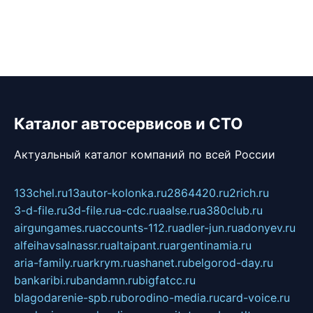
Каталог автосервисов и СТО
Актуальный каталог компаний по всей России
133chel.ru
13autor-kolonka.ru
2864420.ru
2rich.ru
3-d-file.ru
3d-file.ru
a-cdc.ru
aalse.ru
a380club.ru
airgungames.ru
accounts-112.ru
adler-jun.ru
adonyev.ru
alfeihavsalnassr.ru
altaipant.ru
argentinamia.ru
aria-family.ru
arkrym.ru
ashanet.ru
belgorod-day.ru
bankaribi.ru
bandamn.ru
bigfatcc.ru
blagodarenie-spb.ru
borodino-media.ru
card-voice.ru