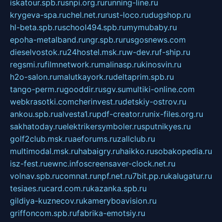
iskatour.spb.ru
snpi.org.ru
running-line.ru
krygeva-spa.ru
chel.net.ru
rust-loco.ru
dugshop.ru
hl-beta.spb.ru
school494.spb.ru
mymubaby.ru
epoha-metalband.ru
ngr.spb.ru
rusgosnews.com
dieselvostok.ru
24hostel.msk.ru
w-dev.ru
f-ship.ru
regsmi.ru
filmnetwork.ru
malinasp.ru
kinosvin.ru
h2o-salon.ru
malutkayork.ru
deltaprim.spb.ru
tango-perm.ru
gooddir.ru
sgv.su
multiki-online.com
webkrasotki.com
cherinvest.ru
detskiy-ostrov.ru
ankou.spb.ru
alvesta1.ru
pdf-creator.ru
nix-files.org.ru
sakhatoday.ru
elektrikersymboler.ru
sputnikyes.ru
golf2club.msk.ru
aeforums.ru
zallclub.ru
multimodal.msk.ru
habaigry.ru
haikko.ru
sobakopedia.ru
isz-fest.ru
ewnc.info
screensaver-clock.net.ru
volnav.spb.ru
comnat.ru
npf.net.ru
7bit.pp.ru
kalugatur.ru
tesiaes.ru
card.com.ru
kazanka.spb.ru
gildiya-kuznecov.ru
kameryboavision.ru
griffoncom.spb.ru
fabrika-emotsiy.ru