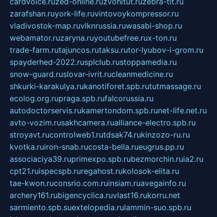
cardvoice.ru
zed-online.ru
zvonitut.ru
zebra-tlt.ru
zarafshan.ru
york-life.ru
vintovoykompressor.ru
vladivostok-map.ru
vlknrussia.ru
wasabi-shop.ru
webamator.ru
zaryna.ru
youtubefree.ru
x-ton.ru
trade-farm.ru
tajuncos.ru
taksu.ru
tor-lyubov-i-grom.ru
spayderhed-2022.ru
splclub.ru
stoppamedia.ru
snow-guard.ru
slovar-ivrit.ru
cleanmedicine.ru
shkurki-karakulya.ru
kanotiforet.spb.ru
tutmassage.ru
ecolog.org.ru
praga.spb.ru
falcorussia.ru
autodoctorservis.ru
kamertondom.spb.ru
net-life.net.ru
avto-vozim.ru
sakhcamera.ru
alliance-electro.spb.ru
stroyavt.ru
controlweb1.ru
tdsak74.ru
kinzozo-ru.ru
kvotka.ru
iron-snab.ru
costa-bella.ru
eugrus.pp.ru
associaciya39.ru
primexpo.spb.ru
bezmorchin.ru
ia2.ru
cpt21.ru
ispecspb.ru
regahost.ru
kolosok-elita.ru
tae-kwon.ru
consrio.com.ru
insiam.ru
avegainfo.ru
archery161.ru
bigencyclica.ru
vlast16.ru
korru.net
sarmiento.spb.su
extelopedia.ru
lammin-suo.spb.ru