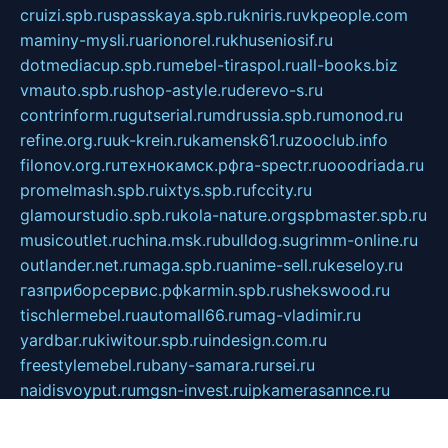
cruizi.spb.ru
spasskaya.spb.ru
kniris.ru
vkpeople.com
maminy-mysli.ru
arionorel.ru
khuseniosif.ru
dotmediacup.spb.ru
mebel-tiraspol.ru
all-books.biz
vmauto.spb.ru
shop-astyle.ru
derevo-s.ru
contrinform.ru
gutserial.ru
mdrussia.spb.ru
monod.ru
refine.org.ru
uk-krein.ru
kamensk61.ru
zooclub.info
filonov.org.ru
технокамск.рф
ra-spectr.ru
ooodriada.ru
promelmash.spb.ru
ixtys.spb.ru
fccity.ru
glamourstudio.spb.ru
kola-nature.org
spbmaster.spb.ru
musicoutlet.ru
china.msk.ru
bulldog.su
grimm-online.ru
outlander.net.ru
maga.spb.ru
anime-sell.ru
keseloy.ru
газприборсервис.рф
karmin.spb.ru
shekswood.ru
tischlermebel.ru
automall66.ru
mag-vladimir.ru
yardbar.ru
kiwitour.spb.ru
indesign.com.ru
freestylemebel.ru
bany-samara.ru
rsei.ru
naidisvoyput.ru
mgsn-invest.ru
ipkamerasannce.ru
alicante-house.ru
ibelka74.ru
cozyhouse.info
vlkargalev-studio.ru
700mb.ru
figura-ufa.ru
alina-live.ru