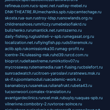
refineua.com.ru
cs-spec.net.ru
altay-mebel.ru
DNK-THEATRE.RU
mechaniks.spb.ru
ipcamtechage.ru
skosta.ru
a-sun.ru
stroy-ldsp.ru
snowlands.org.ru
childrensshoes.ru
mrlizzy.ru
mebelsofiakrd.ru
bulizhenko.ru
rumantick.net.ru
mtszerno.ru
daily-fishing.ru
glushiteli-v-spb.ru
megasat.org.ru
localization.net.ru
flyingfish.pp.ru
ds5teremok.ru
aclib.spb.ru
komissionka30.ru
mag-profit.ru
icentre-74.ru
leasing-nsk.ru
hd39.ru
rcd.com.ru
bioprot.ru
deltaextreme.ru
mirkotlov07.ru
mycrossway.ru
temamedia.ru
art-fusing.ru
cbslefort.ru
sunroadwatch.ru
citroen-yaroslavl.ru
ratnews.msk.ru
sk-if.ru
joomlamoduli.ru
academic-work.ru
bananaboys.ru
sanekua.ru
lianafrukt.ru
beta43.ru
tucsonwoori.com
alex-translation.ru
avantgardeclinics.ru
noel.msk.ru
buylq.ru
aquas-spb.ru
vilnerivne.com
bobry-2.ru
vtoroe-solnce.ru