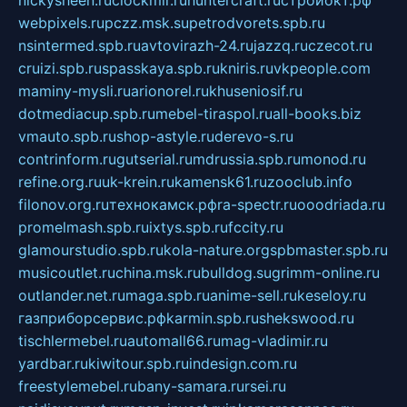
nickysheen.ru
clockmir.ru
huntercraft.ru
стройокт.рф
webpixels.ru
pczz.msk.su
petrodvorets.spb.ru
nsintermed.spb.ru
avtovirazh-24.ru
jazzq.ru
czecot.ru
cruizi.spb.ru
spasskaya.spb.ru
kniris.ru
vkpeople.com
maminy-mysli.ru
arionorel.ru
khuseniosif.ru
dotmediacup.spb.ru
mebel-tiraspol.ru
all-books.biz
vmauto.spb.ru
shop-astyle.ru
derevo-s.ru
contrinform.ru
gutserial.ru
mdrussia.spb.ru
monod.ru
refine.org.ru
uk-krein.ru
kamensk61.ru
zooclub.info
filonov.org.ru
технокамск.рф
ra-spectr.ru
ooodriada.ru
promelmash.spb.ru
ixtys.spb.ru
fccity.ru
glamourstudio.spb.ru
kola-nature.org
spbmaster.spb.ru
musicoutlet.ru
china.msk.ru
bulldog.su
grimm-online.ru
outlander.net.ru
maga.spb.ru
anime-sell.ru
keseloy.ru
газприборсервис.рф
karmin.spb.ru
shekswood.ru
tischlermebel.ru
automall66.ru
mag-vladimir.ru
yardbar.ru
kiwitour.spb.ru
indesign.com.ru
freestylemebel.ru
bany-samara.ru
rsei.ru