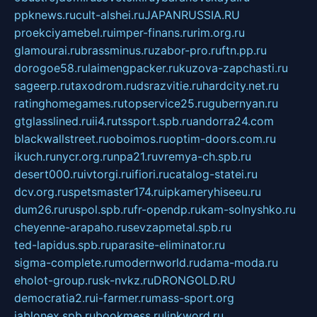
ppknews.ru
cult-alshei.ru
JAPANRUSSIA.RU
proekciyamebel.ru
imper-finans.ru
rim.org.ru
glamourai.ru
brassminus.ru
zabor-pro.ru
ftn.pp.ru
dorogoe58.ru
laimengpacker.ru
kuzova-zapchasti.ru
sageerp.ru
taxodrom.ru
dsrazvitie.ru
hardcity.net.ru
ratinghomegames.ru
topservice25.ru
gubernyan.ru
gtglasslined.ru
ii4.ru
tssport.spb.ru
andorra24.com
blackwallstreet.ru
oboimos.ru
optim-doors.com.ru
ikuch.ru
nycr.org.ru
npa21.ru
vremya-ch.spb.ru
desert000.ru
ivtorgi.ru
ifiori.ru
catalog-statei.ru
dcv.org.ru
spetsmaster174.ru
ipkameryhiseeu.ru
dum26.ru
ruspol.spb.ru
fr-opendp.ru
kam-solnyshko.ru
cheyenne-arapaho.ru
sevzapmetal.spb.ru
ted-lapidus.spb.ru
parasite-eliminator.ru
sigma-complete.ru
modernworld.ru
dama-moda.ru
eholot-group.ru
sk-nvkz.ru
DRONGOLD.RU
democratia2.ru
i-farmer.ru
mass-sport.org
jablonex.spb.ru
bookmess.ru
linkword.ru