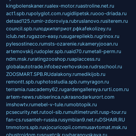
kingbolenskaner.ru
alex-motor.ru
astroline.net.ru
act1.spb.ru
polyglot.com.ru
gidlipetsk.ru
ooo-driada.ru
detsad125.ru
mir-zdoroviya.ru
bruslanovo.ru
siterem.ru
council.spb.ru
лодкипатриот.рф
kafekolizey.ru
iclub.net.ru
gazon-easy.ru
sugarepilekb.ru
grinox.ru
pylesostineco.ru
msts-ozarenie.ru
kameryjooan.ru
artemovskij.ru
dopler.spb.ru
aid70.ru
metall-perm.ru
ndm.msk.ru
ratingzooshop.ru
apiaccess.ru
globalautotrade.info
bezverhovskoe.ru
drsschool.ru
ZOOSMART.SPB.RU
dalakony.ru
medikijob.ru
remontt.spb.ru
photostudia.spb.ru
myragon.ru
terramia.ru
academy62.ru
gardengallereya.ru
rti.com.ru
artem-news.ru
biserinca.ru
krasnodarkurort.com
imshowtv.ru
mebel-v-tule.ru
mobtopik.ru
pcsecurity.net.ru
tool-sib.ru
multimetrunit.ru
sp-tour.ru
fan-cs.ru
santeh-russia.ru
symbian9.net.ru
DSHAIR.RU
tmmotors.spb.ru
xjocuricopii.com
musavtomat.msk.ru
obustrojdom.ru
sovetcik.ru
ybaranovskaya.ru