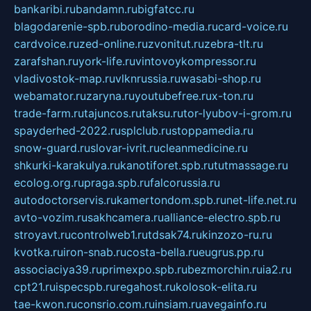
bankaribi.ru
bandamn.ru
bigfatcc.ru
blagodarenie-spb.ru
borodino-media.ru
card-voice.ru
cardvoice.ru
zed-online.ru
zvonitut.ru
zebra-tlt.ru
zarafshan.ru
york-life.ru
vintovoykompressor.ru
vladivostok-map.ru
vlknrussia.ru
wasabi-shop.ru
webamator.ru
zaryna.ru
youtubefree.ru
x-ton.ru
trade-farm.ru
tajuncos.ru
taksu.ru
tor-lyubov-i-grom.ru
spayderhed-2022.ru
splclub.ru
stoppamedia.ru
snow-guard.ru
slovar-ivrit.ru
cleanmedicine.ru
shkurki-karakulya.ru
kanotiforet.spb.ru
tutmassage.ru
ecolog.org.ru
praga.spb.ru
falcorussia.ru
autodoctorservis.ru
kamertondom.spb.ru
net-life.net.ru
avto-vozim.ru
sakhcamera.ru
alliance-electro.spb.ru
stroyavt.ru
controlweb1.ru
tdsak74.ru
kinzozo-ru.ru
kvotka.ru
iron-snab.ru
costa-bella.ru
eugrus.pp.ru
associaciya39.ru
primexpo.spb.ru
bezmorchin.ru
ia2.ru
cpt21.ru
ispecspb.ru
regahost.ru
kolosok-elita.ru
tae-kwon.ru
consrio.com.ru
insiam.ru
avegainfo.ru