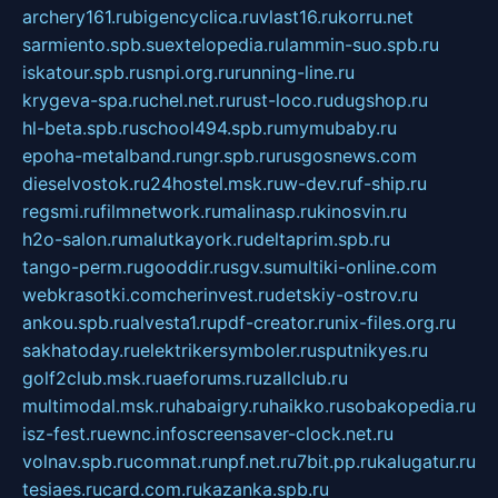
archery161.ru
bigencyclica.ru
vlast16.ru
korru.net
sarmiento.spb.su
extelopedia.ru
lammin-suo.spb.ru
iskatour.spb.ru
snpi.org.ru
running-line.ru
krygeva-spa.ru
chel.net.ru
rust-loco.ru
dugshop.ru
hl-beta.spb.ru
school494.spb.ru
mymubaby.ru
epoha-metalband.ru
ngr.spb.ru
rusgosnews.com
dieselvostok.ru
24hostel.msk.ru
w-dev.ru
f-ship.ru
regsmi.ru
filmnetwork.ru
malinasp.ru
kinosvin.ru
h2o-salon.ru
malutkayork.ru
deltaprim.spb.ru
tango-perm.ru
gooddir.ru
sgv.su
multiki-online.com
webkrasotki.com
cherinvest.ru
detskiy-ostrov.ru
ankou.spb.ru
alvesta1.ru
pdf-creator.ru
nix-files.org.ru
sakhatoday.ru
elektrikersymboler.ru
sputnikyes.ru
golf2club.msk.ru
aeforums.ru
zallclub.ru
multimodal.msk.ru
habaigry.ru
haikko.ru
sobakopedia.ru
isz-fest.ru
ewnc.info
screensaver-clock.net.ru
volnav.spb.ru
comnat.ru
npf.net.ru
7bit.pp.ru
kalugatur.ru
tesiaes.ru
card.com.ru
kazanka.spb.ru