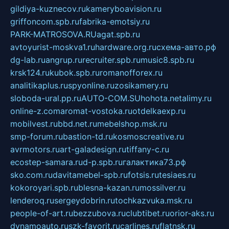
gildiya-kuznecov.ru
kameryboavision.ru
griffoncom.spb.ru
fabrika-emotsiy.ru
PARK-MATROSOVA.RU
agat.spb.ru
avtoyurist-moskva1.ru
hardware.org.ru
схема-авто.рф
dg-lab.ru
angrup.ru
recruiter.spb.ru
music8.spb.ru
krsk124.ru
kubok.spb.ru
romanofforex.ru
analitikaplus.ru
spyonline.ru
zosikamery.ru
sloboda-ural.pp.ru
AUTO-COM.SU
hohota.net
alimy.ru
online-z.com
aromat-vostoka.ru
otdelkaexp.ru
mobilvest.ru
bbd.net.ru
mebelshop.msk.ru
smp-forum.ru
bastion-td.ru
kosmoscreative.ru
avrmotors.ru
art-galadesign.ru
tiffany-c.ru
ecostep-samara.ru
d-p.spb.ru
галактика73.рф
sko.com.ru
davitamebel-spb.ru
fotsis.ru
tesiaes.ru
kokoroyari.spb.ru
blesna-kazan.ru
mossilver.ru
lenderoq.ru
sergeydobrin.ru
tochkazvuka.msk.ru
people-of-art.ru
bezzubova.ru
clubtibet.ru
orior-aks.ru
dynamoauto.ru
szk-favorit.ru
carlines.ru
flatnsk.ru