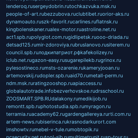
lenderoq.ru
sergeydobrin.ru
tochkazvuka.msk.ru
people-of-art.ru
bezzubova.ru
clubtibet.ru
orior-aks.ru
dynamoauto.ru
szk-favorit.ru
carlines.ru
flatnsk.ru
kingbolenskaner.ru
alex-motor.ru
astroline.net.ru
act1.spb.ru
polyglot.com.ru
gidlipetsk.ru
ooo-driada.ru
detsad125.ru
mir-zdoroviya.ru
bruslanovo.ru
siterem.ru
council.spb.ru
лодкипатриот.рф
kafekolizey.ru
iclub.net.ru
gazon-easy.ru
sugarepilekb.ru
grinox.ru
pylesostineco.ru
msts-ozarenie.ru
kameryjooan.ru
artemovskij.ru
dopler.spb.ru
aid70.ru
metall-perm.ru
ndm.msk.ru
ratingzooshop.ru
apiaccess.ru
globalautotrade.info
bezverhovskoe.ru
drsschool.ru
ZOOSMART.SPB.RU
dalakony.ru
medikijob.ru
remontt.spb.ru
photostudia.spb.ru
myragon.ru
terramia.ru
academy62.ru
gardengallereya.ru
rti.com.ru
artem-news.ru
biserinca.ru
krasnodarkurort.com
imshowtv.ru
mebel-v-tule.ru
mobtopik.ru
pcsecurity.net.ru
tool-sib.ru
multimetrunit.ru
sp-tour.ru