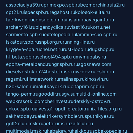
associaciya39.ru
primexpo.spb.ru
bezmorchin.ru
ia2.ru
cpt21.ru
ispecspb.ru
regahost.ru
kolosok-elita.ru
tae-kwon.ru
consrio.com.ru
insiam.ru
avegainfo.ru
archery161.ru
bigencyclica.ru
vlast16.ru
korru.net
sarmiento.spb.su
extelopedia.ru
lammin-suo.spb.ru
iskatour.spb.ru
snpi.org.ru
running-line.ru
krygeva-spa.ru
chel.net.ru
rust-loco.ru
dugshop.ru
hl-beta.spb.ru
school494.spb.ru
mymubaby.ru
epoha-metalband.ru
ngr.spb.ru
rusgosnews.com
dieselvostok.ru
24hostel.msk.ru
w-dev.ru
f-ship.ru
regsmi.ru
filmnetwork.ru
malinasp.ru
kinosvin.ru
h2o-salon.ru
malutkayork.ru
deltaprim.spb.ru
tango-perm.ru
gooddir.ru
sgv.su
multiki-online.com
webkrasotki.com
cherinvest.ru
detskiy-ostrov.ru
ankou.spb.ru
alvesta1.ru
pdf-creator.ru
nix-files.org.ru
sakhatoday.ru
elektrikersymboler.ru
sputnikyes.ru
golf2club.msk.ru
aeforums.ru
zallclub.ru
multimodal.msk.ru
habaigry.ru
haikko.ru
sobakopedia.ru