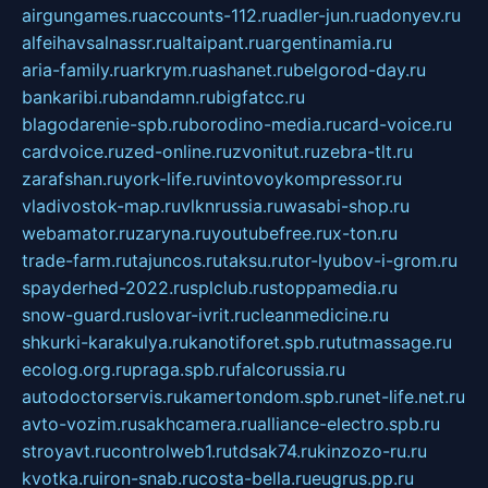
airgungames.ru
accounts-112.ru
adler-jun.ru
adonyev.ru
alfeihavsalnassr.ru
altaipant.ru
argentinamia.ru
aria-family.ru
arkrym.ru
ashanet.ru
belgorod-day.ru
bankaribi.ru
bandamn.ru
bigfatcc.ru
blagodarenie-spb.ru
borodino-media.ru
card-voice.ru
cardvoice.ru
zed-online.ru
zvonitut.ru
zebra-tlt.ru
zarafshan.ru
york-life.ru
vintovoykompressor.ru
vladivostok-map.ru
vlknrussia.ru
wasabi-shop.ru
webamator.ru
zaryna.ru
youtubefree.ru
x-ton.ru
trade-farm.ru
tajuncos.ru
taksu.ru
tor-lyubov-i-grom.ru
spayderhed-2022.ru
splclub.ru
stoppamedia.ru
snow-guard.ru
slovar-ivrit.ru
cleanmedicine.ru
shkurki-karakulya.ru
kanotiforet.spb.ru
tutmassage.ru
ecolog.org.ru
praga.spb.ru
falcorussia.ru
autodoctorservis.ru
kamertondom.spb.ru
net-life.net.ru
avto-vozim.ru
sakhcamera.ru
alliance-electro.spb.ru
stroyavt.ru
controlweb1.ru
tdsak74.ru
kinzozo-ru.ru
kvotka.ru
iron-snab.ru
costa-bella.ru
eugrus.pp.ru