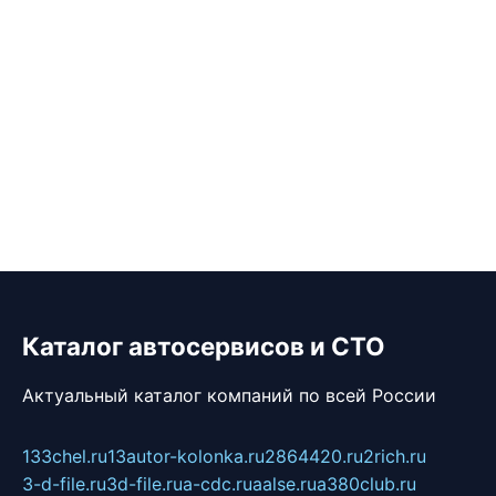
Каталог автосервисов и СТО
Актуальный каталог компаний по всей России
133chel.ru
13autor-kolonka.ru
2864420.ru
2rich.ru
3-d-file.ru
3d-file.ru
a-cdc.ru
aalse.ru
a380club.ru