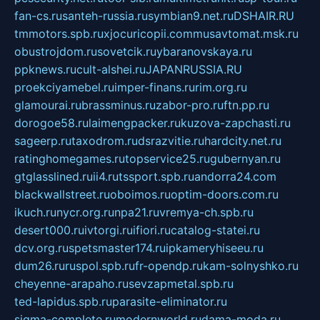
fan-cs.ru
santeh-russia.ru
symbian9.net.ru
DSHAIR.RU
tmmotors.spb.ru
xjocuricopii.com
musavtomat.msk.ru
obustrojdom.ru
sovetcik.ru
ybaranovskaya.ru
ppknews.ru
cult-alshei.ru
JAPANRUSSIA.RU
proekciyamebel.ru
imper-finans.ru
rim.org.ru
glamourai.ru
brassminus.ru
zabor-pro.ru
ftn.pp.ru
dorogoe58.ru
laimengpacker.ru
kuzova-zapchasti.ru
sageerp.ru
taxodrom.ru
dsrazvitie.ru
hardcity.net.ru
ratinghomegames.ru
topservice25.ru
gubernyan.ru
gtglasslined.ru
ii4.ru
tssport.spb.ru
andorra24.com
blackwallstreet.ru
oboimos.ru
optim-doors.com.ru
ikuch.ru
nycr.org.ru
npa21.ru
vremya-ch.spb.ru
desert000.ru
ivtorgi.ru
ifiori.ru
catalog-statei.ru
dcv.org.ru
spetsmaster174.ru
ipkameryhiseeu.ru
dum26.ru
ruspol.spb.ru
fr-opendp.ru
kam-solnyshko.ru
cheyenne-arapaho.ru
sevzapmetal.spb.ru
ted-lapidus.spb.ru
parasite-eliminator.ru
sigma-complete.ru
modernworld.ru
dama-moda.ru