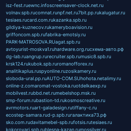
isz-fest.ru
ewnc.info
screensaver-clock.net.ru
volnav.spb.ru
comnat.ru
npf.net.ru
7bit.pp.ru
kalugatur.ru
tesiaes.ru
card.com.ru
kazanka.spb.ru
gildiya-kuznecov.ru
kameryboavision.ru
griffoncom.spb.ru
fabrika-emotsiy.ru
PARK-MATROSOVA.RU
agat.spb.ru
avtoyurist-moskva1.ru
hardware.org.ru
схема-авто.рф
dg-lab.ru
angrup.ru
recruiter.spb.ru
music8.spb.ru
krsk124.ru
kubok.spb.ru
romanofforex.ru
analitikaplus.ru
spyonline.ru
zosikamery.ru
sloboda-ural.pp.ru
AUTO-COM.SU
hohota.net
alimy.ru
online-z.com
aromat-vostoka.ru
otdelkaexp.ru
mobilvest.ru
bbd.net.ru
mebelshop.msk.ru
smp-forum.ru
bastion-td.ru
kosmoscreative.ru
avrmotors.ru
art-galadesign.ru
tiffany-c.ru
ecostep-samara.ru
d-p.spb.ru
галактика73.рф
sko.com.ru
davitamebel-spb.ru
fotsis.ru
tesiaes.ru
kokoroyari.spb.ru
blesna-kazan.ru
mossilver.ru