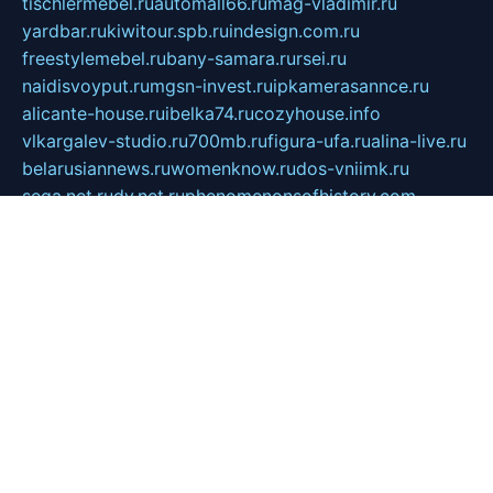
tischlermebel.ru
automall66.ru
mag-vladimir.ru
yardbar.ru
kiwitour.spb.ru
indesign.com.ru
freestylemebel.ru
bany-samara.ru
rsei.ru
naidisvoyput.ru
mgsn-invest.ru
ipkamerasannce.ru
alicante-house.ru
ibelka74.ru
cozyhouse.info
vlkargalev-studio.ru
700mb.ru
figura-ufa.ru
alina-live.ru
belarusiannews.ru
womenknow.ru
dos-vniimk.ru
sega.net.ru
dv.net.ru
phenomenonsofhistory.com
telesputnik.net.ru
wall.pp.ru
pylesosroidmi.ru
gtc-clan.ru
cligs.ru
bibikazap.ru
popova.org.ru
netwhistler.spb.ru
bellvil.ru
bonzon.ru
iss-vladik.ru
defiparis.net.ru
las-gryzas.ru
amku.ru
electednews.spb.ru
feather.org.ru
spar72.ru
tankiigri.ru
dominus.com.ru
ibtree.ru
sanykool.pp.ru
unixlib.org.ru
menatep.spb.ru
gartenterrassen.ru
printeka.ru
skvozilka.com.ru
parkovka-pub.ru
lovemobi.ru
art-ru.ru
emulatorz.com.ru
alucomp.com.ru
tatforum.com.ru
alternativa-profi.ru
dermakler.ru
artsurvey.ru
aredir.ru