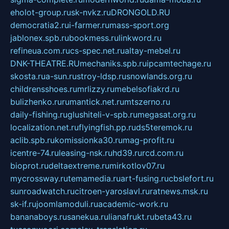
eholot-group.ru
sk-nvkz.ru
DRONGOLD.RU
democratia2.ru
i-farmer.ru
mass-sport.org
jablonex.spb.ru
bookmess.ru
linkword.ru
refineua.com.ru
cs-spec.net.ru
altay-mebel.ru
DNK-THEATRE.RU
mechaniks.spb.ru
ipcamtechage.ru
skosta.ru
a-sun.ru
stroy-ldsp.ru
snowlands.org.ru
childrensshoes.ru
mrlizzy.ru
mebelsofiakrd.ru
bulizhenko.ru
rumantick.net.ru
mtszerno.ru
daily-fishing.ru
glushiteli-v-spb.ru
megasat.org.ru
localization.net.ru
flyingfish.pp.ru
ds5teremok.ru
aclib.spb.ru
komissionka30.ru
mag-profit.ru
icentre-74.ru
leasing-nsk.ru
hd39.ru
rcd.com.ru
bioprot.ru
deltaextreme.ru
mirkotlov07.ru
mycrossway.ru
temamedia.ru
art-fusing.ru
cbslefort.ru
sunroadwatch.ru
citroen-yaroslavl.ru
ratnews.msk.ru
sk-if.ru
joomlamoduli.ru
academic-work.ru
bananaboys.ru
sanekua.ru
lianafrukt.ru
beta43.ru