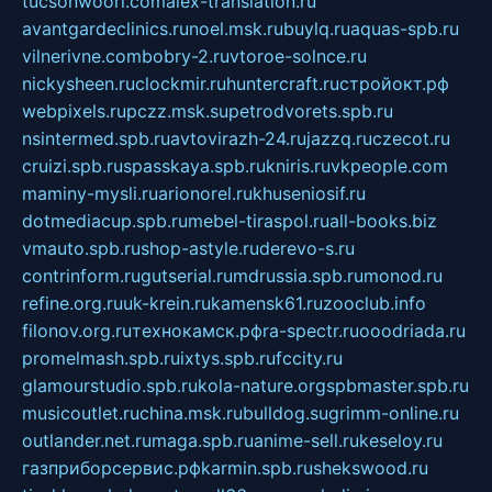
tucsonwoori.com
alex-translation.ru
avantgardeclinics.ru
noel.msk.ru
buylq.ru
aquas-spb.ru
vilnerivne.com
bobry-2.ru
vtoroe-solnce.ru
nickysheen.ru
clockmir.ru
huntercraft.ru
стройокт.рф
webpixels.ru
pczz.msk.su
petrodvorets.spb.ru
nsintermed.spb.ru
avtovirazh-24.ru
jazzq.ru
czecot.ru
cruizi.spb.ru
spasskaya.spb.ru
kniris.ru
vkpeople.com
maminy-mysli.ru
arionorel.ru
khuseniosif.ru
dotmediacup.spb.ru
mebel-tiraspol.ru
all-books.biz
vmauto.spb.ru
shop-astyle.ru
derevo-s.ru
contrinform.ru
gutserial.ru
mdrussia.spb.ru
monod.ru
refine.org.ru
uk-krein.ru
kamensk61.ru
zooclub.info
filonov.org.ru
технокамск.рф
ra-spectr.ru
ooodriada.ru
promelmash.spb.ru
ixtys.spb.ru
fccity.ru
glamourstudio.spb.ru
kola-nature.org
spbmaster.spb.ru
musicoutlet.ru
china.msk.ru
bulldog.su
grimm-online.ru
outlander.net.ru
maga.spb.ru
anime-sell.ru
keseloy.ru
газприборсервис.рф
karmin.spb.ru
shekswood.ru